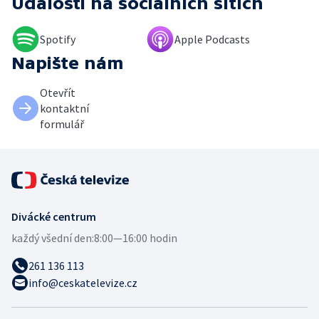
Události
na sociálních sítích
Spotify
Apple Podcasts
Napište nám
Otevřít
kontaktní
formulář
Divácké centrum
každý všední den:
8:00—16:00 hodin
261 136 113
info@ceskatelevize.cz