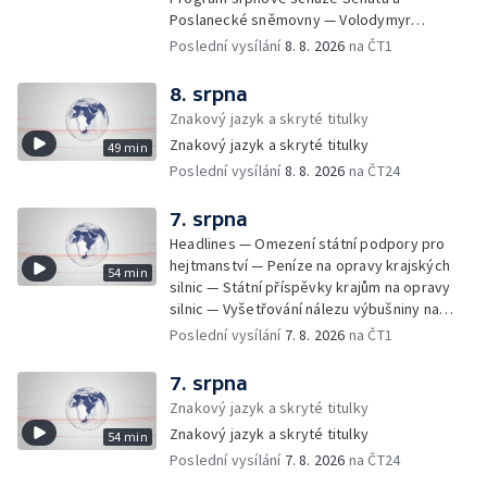
Poslanecké sněmovny — Volodymyr
Zelenskyj jednal poprvé v Bělehradě —
Poslední vysílání
8. 8. 2026
na ČT1
Útoky na lodě v Černém moři — Tresty za
provoz nelegálních domovů pro seniory —
8. srpna
Populace Česka stárne — Čekací lhůty na
Znakový jazyk a skryté titulky
přijetí do domovů pro seniory — Tisza
Znakový jazyk a skryté titulky
49 min
vybrala kandidáta na prezidenta — Tréninky
Poslední vysílání
8. 8. 2026
na ČT24
soutěžních párů StarDance — Následky
tajfunu Dolphin — Pád dronu v Bulharsku —
Prahou prošel průvod hrdosti na podporu
7. srpna
sexuálních menšin — Snazší vrácení zboží —
Headlines — Omezení státní podpory pro
Pátrání na jezeře Most — Bezpečnost na
hejtmanství — Peníze na opravy krajských
54 min
paddleboardech — Češi hledají chladnější
silnic — Státní příspěvky krajům na opravy
destinace — Kolik zaplatí Češi za dovolenou
silnic — Vyšetřování nálezu výbušniny na
— Cestování se zvířaty — Turistický nápor na
letišti v Lipsku — Pasové kontroly spojů mezi
Poslední vysílání
7. 8. 2026
na ČT1
Šumavu — Demolice budovy ve Zlíně —
Španělskem a Itálii — Demolice vyhořelé
Uzavření tunelů Lochkov a Cholupice — Nový
budovy ve Zlíně — Pohřeb Milana Knížáka —
7. srpna
ministr spravedlnosti USA — Španělsko
Obvinění v kauze Správy železnic — Tržby
Znakový jazyk a skryté titulky
zpřísnilo kontroly na hranicích — Česko
ve službách vzrostly — Další útoku
zaostává v obnovitelných zdrojích —
Znakový jazyk a skryté titulky
54 min
ukrajinských dronů na sklady v Rusku —
Pozorování hvězd na Jizerce — Přeshraniční
Poslední vysílání
7. 8. 2026
na ČT24
Exhumace těl obětí volyňských masakrů —
dodávky vody kvůli suchu — 35 let úspor
Financování zařízení pro pomoc dětem —