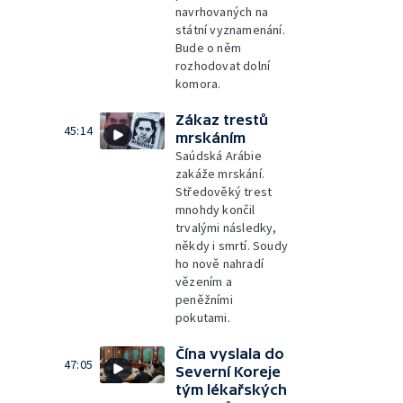
navrhovaných na
státní vyznamenání.
Bude o něm
rozhodovat dolní
komora.
Zákaz trestů
45:14
mrskáním
Saúdská Arábie
zakáže mrskání.
Středověký trest
mnohdy končil
trvalými následky,
někdy i smrtí. Soudy
ho nově nahradí
vězením a
peněžními
pokutami.
Čína vyslala do
47:05
Severní Koreje
tým lékařských