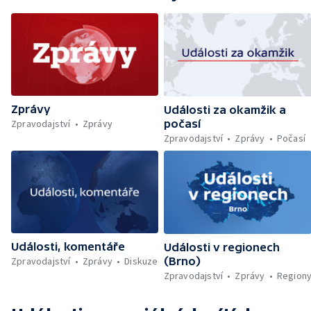
Vzácný materiál z rašeliniště v Jeseníkách —
Česká ConsilTech kupuje norskou
společnost Madshus — Ocenění Gentlemana
silnic za záchranu života — Další teplotní
rekordy v Česku — Rekordní teplota
naměřená na Moravě — Klimatizace v MHD —
Klimatizace na dětských odděleních
Zprávy
nemocnic — Klimatizace v domácnostech —
Události za okamžik a
Žaloba proti Trumpovým clům — Záchrana
Zpravodajství
Zprávy
počasí
migrantů v Lamanšském průlivu — Čištění
Zpravodajství
Zprávy
Počasí
Karlova mostu — Sběr borůvek v
zakázaných oblastech Šumavy — Investice
do energetické sítě — Hromadný pohřeb v
Gaze — Drahý život v Jižní Koreji — Potopení
indické lodi v Rudém moři — Nedostatek
vody ovlivňuje zdraví ptáků — Natáčení
vánoční pohádky pro neslyšící
Události, komentáře
Události v regionech
Zpravodajství
Zprávy
Diskuze
(Brno)
Zpravodajství
Zprávy
Region