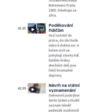
fotbalového klubu
Bohemians Praha
1905. Odehraje se
zítra.
Poděkování
41:35
řidičům
Vozí ostatní do
práce, do obchodu
nebo k doktorovi. A
kolem nich se
pohybují stovky lidí.
Dalšími hrdiny
dnešních dnů jsou
řidiči hromadné
dopravy.
Návrh na státní
42:39
vyznamenání
Sněmovní podvýbor
tento týden schválil
seznam téměř
padesáti osobností