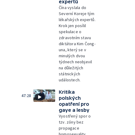
expertů
Čína vyslala do
Severní Koreje tým
lékařských expertů.
Krok jen posílil
spekulace o
zdravotním stavu
diktátora Kim Čong-
una, který se v
minulých dvou
týdnech neobjevil
na důležitých
státnických
událostech.
Kritika
47:28
polských
opatření pro
gaye a lesby
Vyostřený spor o
tzv. zóny bez
propagace
homosexuality,