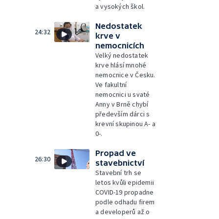
a vysokých škol.
Nedostatek
24:32
krve v
nemocnicích
Velký nedostatek
krve hlásí mnohé
nemocnice v Česku.
Ve fakultní
nemocnici u svaté
Anny v Brně chybí
především dárci s
krevní skupinou A- a
0-.
Propad ve
26:30
stavebnictví
Stavební trh se
letos kvůli epidemii
COVID-19 propadne
podle odhadu firem
a developerů až o