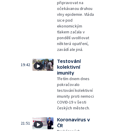
připravovat na
očekávanou druhou
vlny epidemie. Vláda
sice pod
ekonomickým
tlakem začala v
pondělí uvolňovat
některá opatření,
zavádí ale jiná.
Testování
19:42
kolektivní
imunity
Třetím dnem dnes
pokračovalo
testování kolektivní
imunity proti nemoci
COVID-19 v šesti
českých městech.
Koronavirus v
21:51
ČR