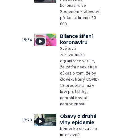
koronaviru ve
Spojeném království
překonal hranici 20
000.
Bilance šíření
15:54
koronaviru
Světová
zdravotnická
organizace varuje,
že zatím neexistuje
důkaz o tom, že by
člověk, který COVID-
19 prodělal a má v
krvi protilátky,
nemohl dostat
nemoc znovu.
Obavy z druhé
17:20
vlny epidemie
Německo se začalo
intenzivně