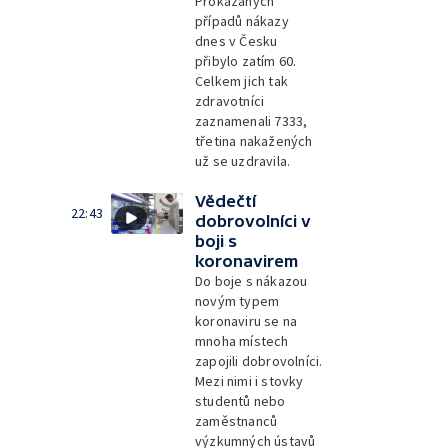
Prokázaných
případů nákazy
dnes v Česku
přibylo zatím 60.
Celkem jich tak
zdravotníci
zaznamenali 7333,
třetina nakažených
už se uzdravila.
Vědečtí
22:43
dobrovolníci v
boji s
koronavirem
Do boje s nákazou
novým typem
koronaviru se na
mnoha místech
zapojili dobrovolníci.
Mezi nimi i stovky
studentů nebo
zaměstnanců
výzkumných ústavů