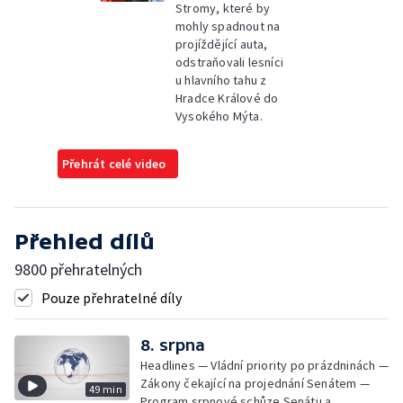
Stromy, které by
mohly spadnout na
projíždějící auta,
odstraňovali lesníci
u hlavního tahu z
Hradce Králové do
Vysokého Mýta.
Přehrát celé video
Přehled dílů
9800 přehratelných
Pouze přehratelné díly
8. srpna
Headlines — Vládní priority po prázdninách —
Zákony čekající na projednání Senátem —
49 min
Program srpnové schůze Senátu a