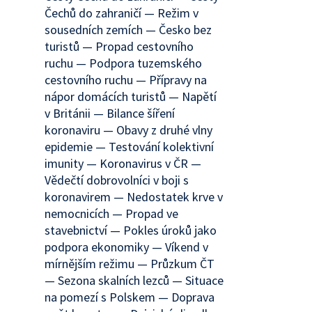
Čechů do zahraničí — Režim v
sousedních zemích — Česko bez
turistů — Propad cestovního
ruchu — Podpora tuzemského
cestovního ruchu — Přípravy na
nápor domácích turistů — Napětí
v Británii — Bilance šíření
koronaviru — Obavy z druhé vlny
epidemie — Testování kolektivní
imunity — Koronavirus v ČR —
Vědečtí dobrovolníci v boji s
koronavirem — Nedostatek krve v
nemocnicích — Propad ve
stavebnictví — Pokles úroků jako
podpora ekonomiky — Víkend v
mírnějším režimu — Průzkum ČT
— Sezona skalních lezců — Situace
na pomezí s Polskem — Doprava