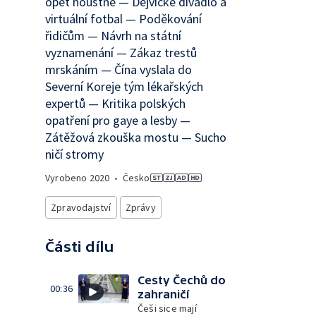
opět houstne — Dejvické divadlo a
virtuální fotbal — Poděkování
řidičům — Návrh na státní
vyznamenání — Zákaz trestů
mrskáním — Čína vyslala do
Severní Koreje tým lékařských
expertů — Kritika polských
opatření pro gaye a lesby —
Zátěžová zkouška mostu — Sucho
ničí stromy
Vyrobeno
2020
•
Česko
Zpravodajství
Zprávy
Části dílu
Cesty Čechů do
00:36
zahraničí
Češi sice mají