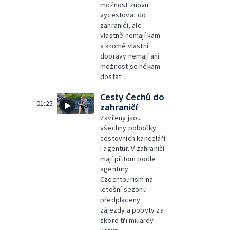
možnost znovu
vycestovat do
zahraničí, ale
vlastně nemají kam
a kromě vlastní
dopravy nemají ani
možnost se někam
dostat.
Cesty Čechů do
01:25
zahraničí
Zavřeny jsou
všechny pobočky
cestovních kanceláří
i agentur. V zahraničí
mají přitom podle
agentury
Czechtourism na
letošní sezonu
předplaceny
zájezdy a pobyty za
skoro tři miliardy