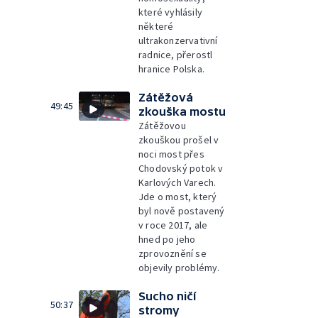
které vyhlásily
některé
ultrakonzervativní
radnice, přerostl
hranice Polska.
Zátěžová
49:45
zkouška mostu
Zátěžovou
zkouškou prošel v
noci most přes
Chodovský potok v
Karlových Varech.
Jde o most, který
byl nově postavený
v roce 2017, ale
hned po jeho
zprovoznění se
objevily problémy.
Sucho ničí
50:37
stromy