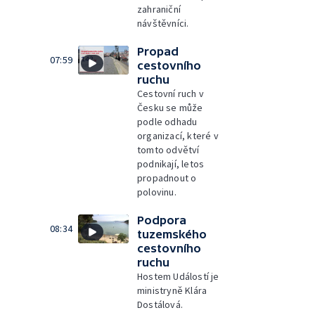
zahraniční
návštěvníci.
Propad
07:59
cestovního
ruchu
Cestovní ruch v
Česku se může
podle odhadu
organizací, které v
tomto odvětví
podnikají, letos
propadnout o
polovinu.
Podpora
08:34
tuzemského
cestovního
ruchu
Hostem Událostí je
ministryně Klára
Dostálová.