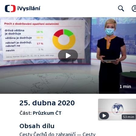
Search
1 min
25. dubna 2020
Část:
Průzkum ČT
53 min
Obsah dílu
Cesty Čechů do zahraničí — Cesty