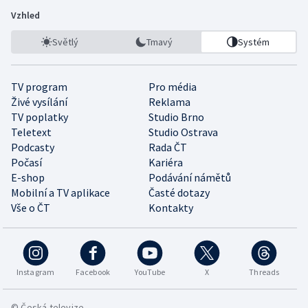
Vzhled
Světlý
Tmavý
Systém
TV program
Pro média
Živé vysílání
Reklama
TV poplatky
Studio Brno
Teletext
Studio Ostrava
Podcasty
Rada ČT
Počasí
Kariéra
E-shop
Podávání námětů
Mobilní a TV aplikace
Časté dotazy
Vše o ČT
Kontakty
Instagram
Facebook
YouTube
X
Threads
© Česká televize