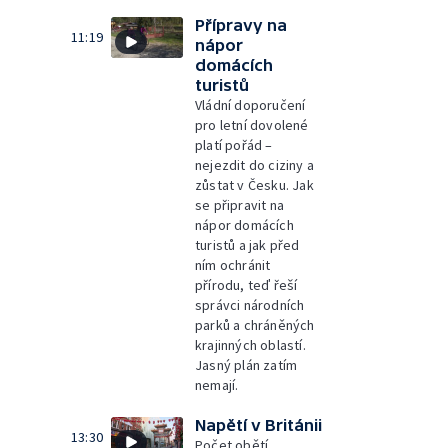
Přípravy na
11:19
nápor
domácích
turistů
Vládní doporučení
pro letní dovolené
platí pořád –
nejezdit do ciziny a
zůstat v Česku. Jak
se připravit na
nápor domácích
turistů a jak před
ním ochránit
přírodu, teď řeší
správci národních
parků a chráněných
krajinných oblastí.
Jasný plán zatím
nemají.
Napětí v Británii
13:30
Počet obětí