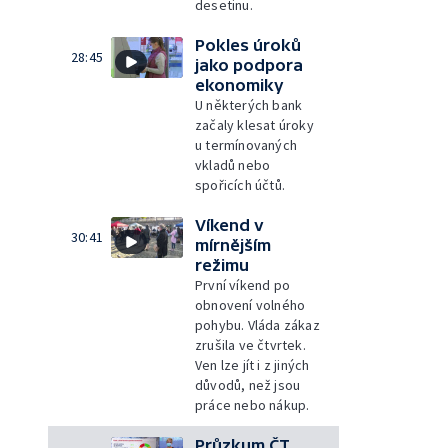
desetinu.
Pokles úroků
28:45
jako podpora
ekonomiky
U některých bank
začaly klesat úroky
u termínovaných
vkladů nebo
spořicích účtů.
Víkend v
30:41
mírnějším
režimu
První víkend po
obnovení volného
pohybu. Vláda zákaz
zrušila ve čtvrtek.
Ven lze jít i z jiných
důvodů, než jsou
práce nebo nákup.
Průzkum ČT