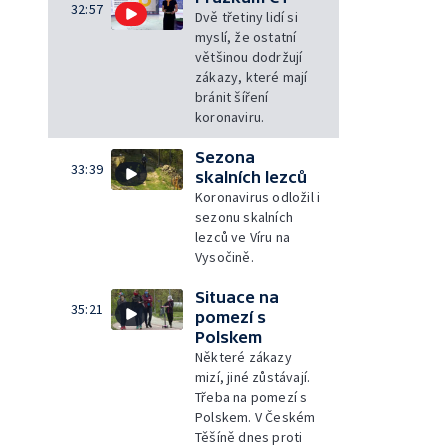
32:57
Dvě třetiny lidí si
myslí, že ostatní
většinou dodržují
zákazy, které mají
bránit šíření
koronaviru.
Sezona
33:39
skalních lezců
Koronavirus odložil i
sezonu skalních
lezců ve Víru na
Vysočině.
Situace na
35:21
pomezí s
Polskem
Některé zákazy
mizí, jiné zůstávají.
Třeba na pomezí s
Polskem. V Českém
Těšíně dnes proti