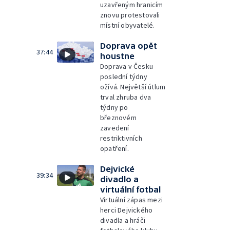
uzavřeným hranicím
znovu protestovali
místní obyvatelé.
Doprava opět
37:44
houstne
Doprava v Česku
poslední týdny
ožívá. Největší útlum
trval zhruba dva
týdny po
březnovém
zavedení
restriktivních
opatření.
Dejvické
39:34
divadlo a
virtuální fotbal
Virtuální zápas mezi
herci Dejvického
divadla a hráči