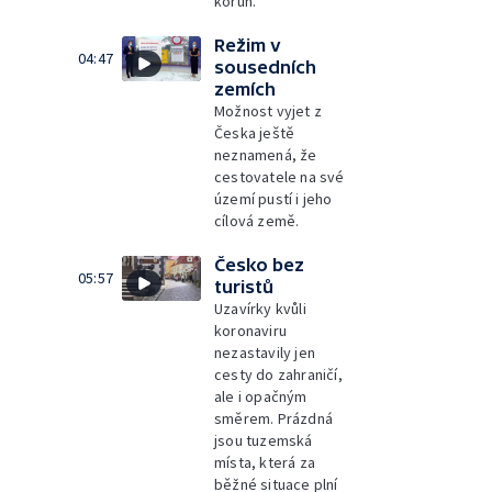
korun.
Režim v
04:47
sousedních
zemích
Možnost vyjet z
Česka ještě
neznamená, že
cestovatele na své
území pustí i jeho
cílová země.
Česko bez
05:57
turistů
Uzavírky kvůli
koronaviru
nezastavily jen
cesty do zahraničí,
ale i opačným
směrem. Prázdná
jsou tuzemská
místa, která za
běžné situace plní