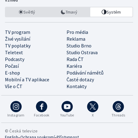
Vzhled
Světlý
Tmavý
Systém
TV program
Pro média
Živé vysílání
Reklama
TV poplatky
Studio Brno
Teletext
Studio Ostrava
Podcasty
Rada ČT
Počasí
Kariéra
E-shop
Podávání námětů
Mobilní a TV aplikace
Časté dotazy
Vše o ČT
Kontakty
Instagram
Facebook
YouTube
X
Threads
© Česká televize
•
•
English
Ochrana soukromí
Přístupnost