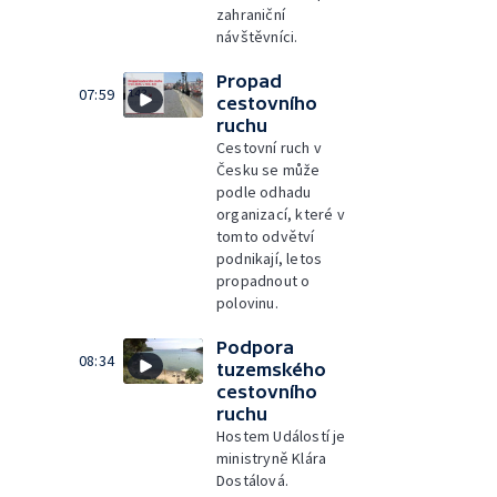
zahraniční
návštěvníci.
Propad
07:59
cestovního
ruchu
Cestovní ruch v
Česku se může
podle odhadu
organizací, které v
tomto odvětví
podnikají, letos
propadnout o
polovinu.
Podpora
08:34
tuzemského
cestovního
ruchu
Hostem Událostí je
ministryně Klára
Dostálová.