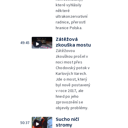
které vyhlásily
některé
ultrakonzervativní
radnice, přerostl
hranice Polska.
Zátěžová
49:45
zkouška mostu
Zátěžovou
zkouškou prošel v
noci most přes
Chodovský potok v
Karlových Varech.
Jde o most, který
byl nově postavený
v roce 2017, ale
hned po jeho
zprovoznění se
objevily problémy.
Sucho ničí
50:37
stromy