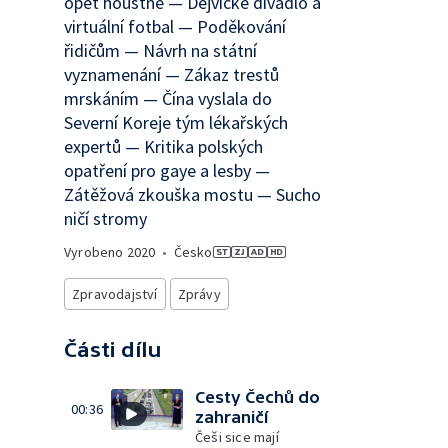
opět houstne — Dejvické divadlo a
virtuální fotbal — Poděkování
řidičům — Návrh na státní
vyznamenání — Zákaz trestů
mrskáním — Čína vyslala do
Severní Koreje tým lékařských
expertů — Kritika polských
opatření pro gaye a lesby —
Zátěžová zkouška mostu — Sucho
ničí stromy
Vyrobeno
2020
•
Česko
Zpravodajství
Zprávy
Části dílu
Cesty Čechů do
00:36
zahraničí
Češi sice mají