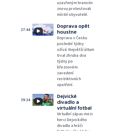
uzavřeným hranicím
znovu protestovali
místní obyvatelé.
Doprava opět
37:44
houstne
Doprava v Česku
poslední týdny
ožívá. Největší útlum
trval zhruba dva
týdny po
březnovém
zavedení
restriktivních
opatření.
Dejvické
39:34
divadlo a
virtuální fotbal
Virtuální zápas mezi
herci Dejvického
divadla a hráči