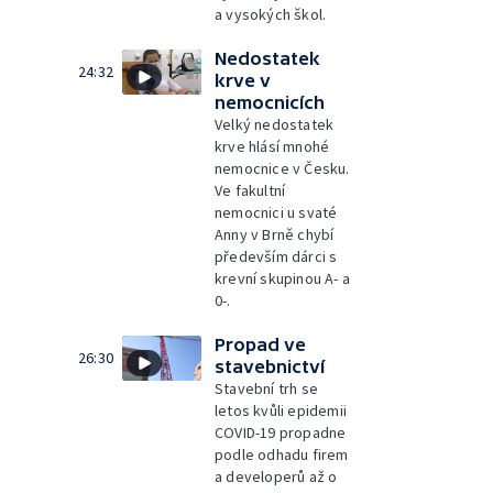
a vysokých škol.
Nedostatek
24:32
krve v
nemocnicích
Velký nedostatek
krve hlásí mnohé
nemocnice v Česku.
Ve fakultní
nemocnici u svaté
Anny v Brně chybí
především dárci s
krevní skupinou A- a
0-.
Propad ve
26:30
stavebnictví
Stavební trh se
letos kvůli epidemii
COVID-19 propadne
podle odhadu firem
a developerů až o