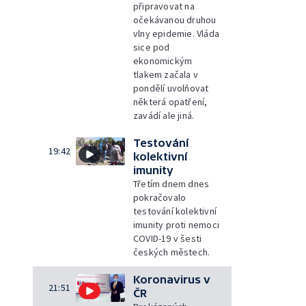
připravovat na
očekávanou druhou
vlny epidemie. Vláda
sice pod
ekonomickým
tlakem začala v
pondělí uvolňovat
některá opatření,
zavádí ale jiná.
Testování
19:42
kolektivní
imunity
Třetím dnem dnes
pokračovalo
testování kolektivní
imunity proti nemoci
COVID-19 v šesti
českých městech.
Koronavirus v
21:51
ČR