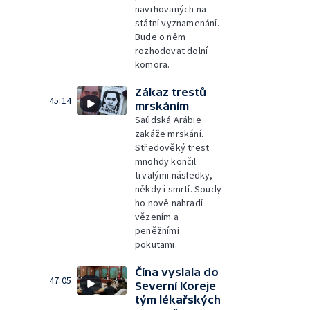
navrhovaných na
státní vyznamenání.
Bude o něm
rozhodovat dolní
komora.
Zákaz trestů
45:14
mrskáním
Saúdská Arábie
zakáže mrskání.
Středověký trest
mnohdy končil
trvalými následky,
někdy i smrtí. Soudy
ho nově nahradí
vězením a
peněžními
pokutami.
Čína vyslala do
47:05
Severní Koreje
tým lékařských