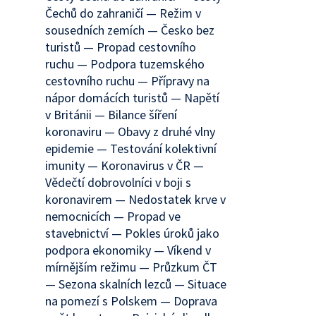
Čechů do zahraničí — Režim v
sousedních zemích — Česko bez
turistů — Propad cestovního
ruchu — Podpora tuzemského
cestovního ruchu — Přípravy na
nápor domácích turistů — Napětí
v Británii — Bilance šíření
koronaviru — Obavy z druhé vlny
epidemie — Testování kolektivní
imunity — Koronavirus v ČR —
Vědečtí dobrovolníci v boji s
koronavirem — Nedostatek krve v
nemocnicích — Propad ve
stavebnictví — Pokles úroků jako
podpora ekonomiky — Víkend v
mírnějším režimu — Průzkum ČT
— Sezona skalních lezců — Situace
na pomezí s Polskem — Doprava