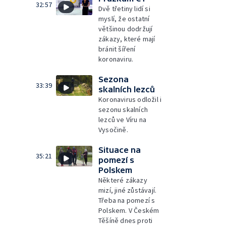
32:57
Dvě třetiny lidí si
myslí, že ostatní
většinou dodržují
zákazy, které mají
bránit šíření
koronaviru.
Sezona
33:39
skalních lezců
Koronavirus odložil i
sezonu skalních
lezců ve Víru na
Vysočině.
Situace na
35:21
pomezí s
Polskem
Některé zákazy
mizí, jiné zůstávají.
Třeba na pomezí s
Polskem. V Českém
Těšíně dnes proti