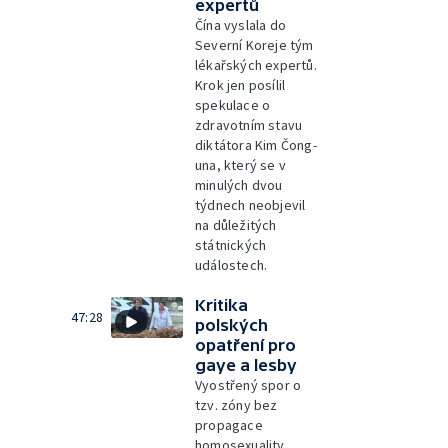
expertů
Čína vyslala do
Severní Koreje tým
lékařských expertů.
Krok jen posílil
spekulace o
zdravotním stavu
diktátora Kim Čong-
una, který se v
minulých dvou
týdnech neobjevil
na důležitých
státnických
událostech.
Kritika
47:28
polských
opatření pro
gaye a lesby
Vyostřený spor o
tzv. zóny bez
propagace
homosexuality,