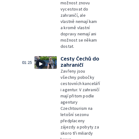
možnost znovu
vycestovat do
zahraničí, ale
vlastně nemají kam
a kromě vlastní
dopravy nemají ani
možnost se někam
dostat.
Cesty Čechů do
01:25
zahraničí
Zavřeny jsou
všechny pobočky
cestovních kanceláří
i agentur. V zahraničí
mají přitom podle
agentury
Czechtourism na
letošní sezonu
předplaceny
zájezdy a pobyty za
skoro tři miliardy