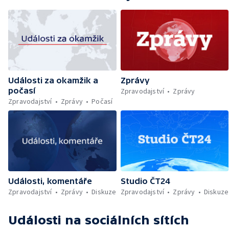
lesními požáry — Čeští hasiči pomáhají v
Řecku — Rušení penzijního spoření bez
sankce — Pochod hrdosti v Hamburku —
Povinné označování AI obsahu — Sportují
celé Pardubice — Záchrana kulturních
památek — Brasil Fest v Brně
Události za okamžik a
Zprávy
počasí
Zpravodajství
Zprávy
Zpravodajství
Zprávy
Počasí
Události, komentáře
Studio ČT24
Zpravodajství
Zprávy
Diskuze
Zpravodajství
Zprávy
Diskuze
Události
na sociálních sítích