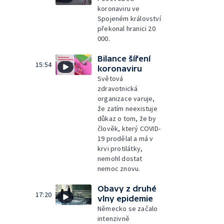
koronaviru ve
Spojeném království
překonal hranici 20
000.
Bilance šíření
15:54
koronaviru
Světová
zdravotnická
organizace varuje,
že zatím neexistuje
důkaz o tom, že by
člověk, který COVID-
19 prodělal a má v
krvi protilátky,
nemohl dostat
nemoc znovu.
Obavy z druhé
17:20
vlny epidemie
Německo se začalo
intenzivně