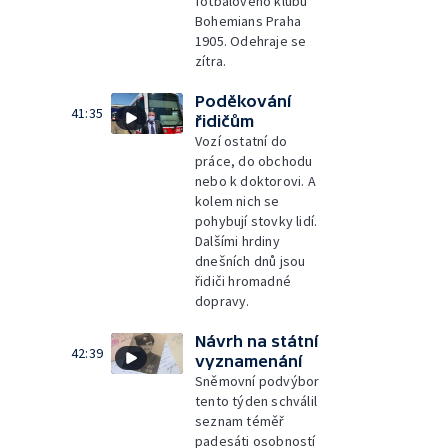
fotbalového klubu
Bohemians Praha
1905. Odehraje se
zítra.
Poděkování
41:35
řidičům
Vozí ostatní do
práce, do obchodu
nebo k doktorovi. A
kolem nich se
pohybují stovky lidí.
Dalšími hrdiny
dnešních dnů jsou
řidiči hromadné
dopravy.
Návrh na státní
42:39
vyznamenání
Sněmovní podvýbor
tento týden schválil
seznam téměř
padesáti osobností