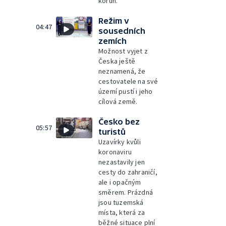
korun.
Režim v
04:47
sousedních
zemích
Možnost vyjet z
Česka ještě
neznamená, že
cestovatele na své
území pustí i jeho
cílová země.
Česko bez
05:57
turistů
Uzavírky kvůli
koronaviru
nezastavily jen
cesty do zahraničí,
ale i opačným
směrem. Prázdná
jsou tuzemská
místa, která za
běžné situace plní