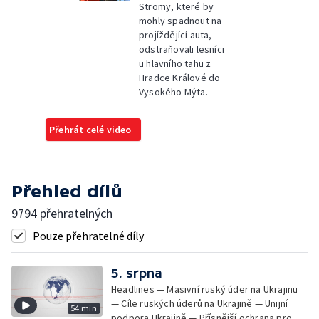
Stromy, které by
mohly spadnout na
projíždějící auta,
odstraňovali lesníci
u hlavního tahu z
Hradce Králové do
Vysokého Mýta.
Přehrát celé video
Přehled dílů
9794 přehratelných
Pouze přehratelné díly
5. srpna
Headlines — Masivní ruský úder na Ukrajinu
— Cíle ruských úderů na Ukrajině — Unijní
54 min
podpora Ukrajině — Přísnější ochrana pro