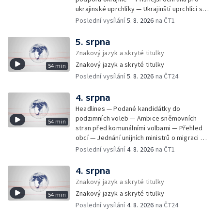
ukrajinské uprchlíky — Ukrajinští uprchlíci s
dočasnou ochranou v Česku — Uprchlíci s
Poslední vysílání
5. 8. 2026
na ČT1
dočasnou ochranou v ČR — Pátrání na jezeře
Most — Hašení skládky — Srážka nákladního
5. srpna
letadla s dronem v Německu — Vyšetřování
Znakový jazyk a skryté titulky
nehody Filipa Turka — Tržby v maloobchodu
Znakový jazyk a skryté titulky
54 min
— Ústavní soud vyhověl matce ve sporu o
Poslední vysílání
5. 8. 2026
na ČT24
děti — Kniha Válka ševců — Izrael
nepřistoupil na mírový plán o Pásmu Gazy —
Návrhy na zmírnění zákona o střetu zájmů —
4. srpna
Podvodné emaily napodobují Českou
Headlines — Podané kandidátky do
advokátní komoru — Obvinění za praní
podzimních voleb — Ambice sněmovních
54 min
špinavých peněz — Bývalý poslanec Petr
stran před komunálními volbami — Přehled
Wolf je obžalován — Dodávka chybějícího
obcí — Jednání unijních ministrů o migraci —
léku na rakovinu prsu — Vlna veder a silné
Stíhání čínského občana za špionáž — Požár
Poslední vysílání
4. 8. 2026
na ČT1
bouřky — Teplotní rekordy — Ekonomické
na Benešovsku — Lesní požár na Šumavě —
dopady nadprůměrných teplot — Vyschlé
Požár skládky na Litoměřicku — Nedostatek
4. srpna
potoky a říčky — Vozíčkáři bez domova —
vody na Brněnsku — Dodávky pitné vody do
Znakový jazyk a skryté titulky
Dohoda o Hormuzském průlivu — Primárky
obcí — Jednání o otevření Hormuzského
Demokratické strany v Michiganu — Tresty v
Znakový jazyk a skryté titulky
54 min
průlivu — Dopady ruských útoků na
kauze opravy Národního hřebčína v
Poslední vysílání
4. 8. 2026
na ČT24
ukrajinský export — Dobrovolníci v
Kladrubech — Vojenské cvičení na Tchaj-
ukrajinské armádě — Dovolání v případu