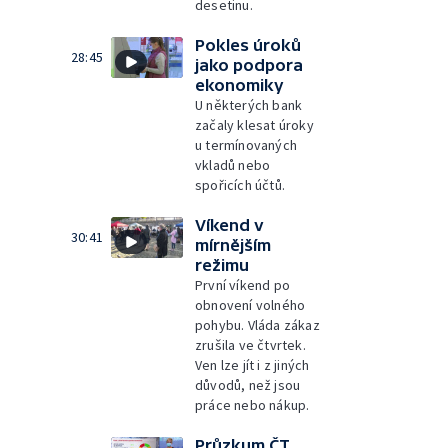
desetinu.
Pokles úroků
28:45
jako podpora
ekonomiky
U některých bank
začaly klesat úroky
u termínovaných
vkladů nebo
spořicích účtů.
Víkend v
30:41
mírnějším
režimu
První víkend po
obnovení volného
pohybu. Vláda zákaz
zrušila ve čtvrtek.
Ven lze jít i z jiných
důvodů, než jsou
práce nebo nákup.
Průzkum ČT