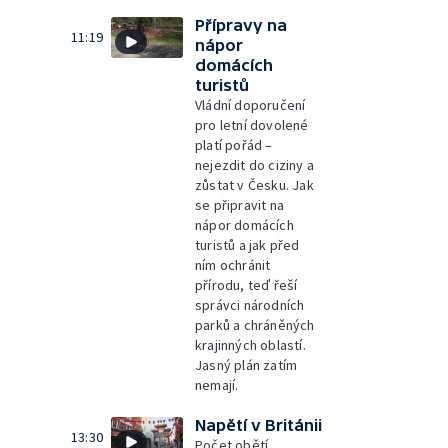
Přípravy na
11:19
nápor
domácích
turistů
Vládní doporučení
pro letní dovolené
platí pořád –
nejezdit do ciziny a
zůstat v Česku. Jak
se připravit na
nápor domácích
turistů a jak před
ním ochránit
přírodu, teď řeší
správci národních
parků a chráněných
krajinných oblastí.
Jasný plán zatím
nemají.
Napětí v Británii
13:30
Počet obětí