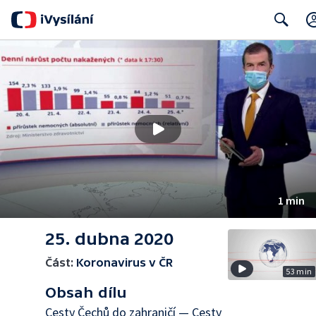
Search
1 min
25. dubna 2020
Část:
Koronavirus v ČR
53 min
Obsah dílu
Cesty Čechů do zahraničí — Cesty