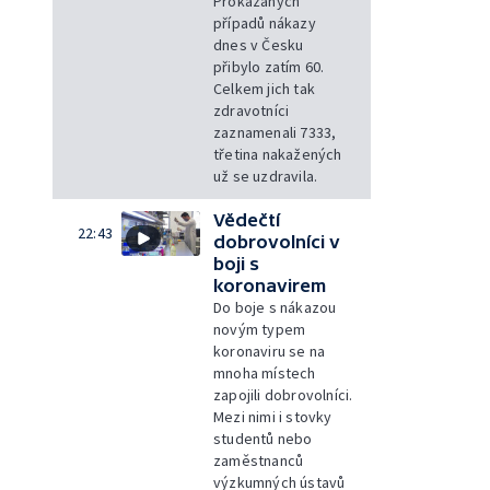
Prokázaných
případů nákazy
dnes v Česku
přibylo zatím 60.
Celkem jich tak
zdravotníci
zaznamenali 7333,
třetina nakažených
už se uzdravila.
Vědečtí
22:43
dobrovolníci v
boji s
koronavirem
Do boje s nákazou
novým typem
koronaviru se na
mnoha místech
zapojili dobrovolníci.
Mezi nimi i stovky
studentů nebo
zaměstnanců
výzkumných ústavů