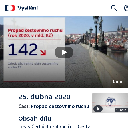
Search
1 min
25. dubna 2020
Část:
Propad cestovního ruchu
53 min
Obsah dílu
Cesty Čechů do zahraničí — Cesty