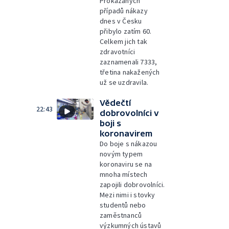
Prokázaných
případů nákazy
dnes v Česku
přibylo zatím 60.
Celkem jich tak
zdravotníci
zaznamenali 7333,
třetina nakažených
už se uzdravila.
Vědečtí
22:43
dobrovolníci v
boji s
koronavirem
Do boje s nákazou
novým typem
koronaviru se na
mnoha místech
zapojili dobrovolníci.
Mezi nimi i stovky
studentů nebo
zaměstnanců
výzkumných ústavů