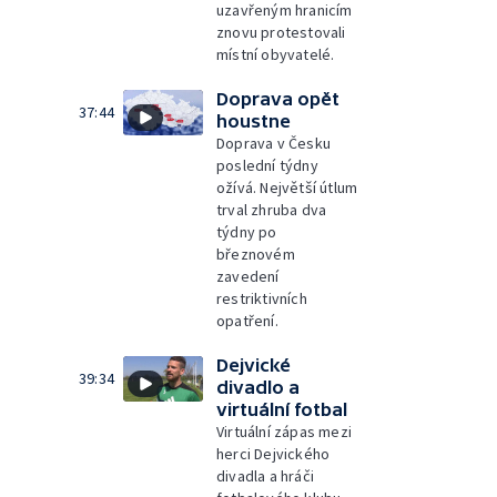
uzavřeným hranicím
znovu protestovali
místní obyvatelé.
Doprava opět
37:44
houstne
Doprava v Česku
poslední týdny
ožívá. Největší útlum
trval zhruba dva
týdny po
březnovém
zavedení
restriktivních
opatření.
Dejvické
39:34
divadlo a
virtuální fotbal
Virtuální zápas mezi
herci Dejvického
divadla a hráči