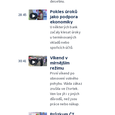
desetinu.
Pokles úroků
28:45
jako podpora
ekonomiky
U některých bank
začaly klesat úroky
u termínovaných
vkladů nebo
spořicích účtů.
Víkend v
30:41
mírnějším
režimu
První víkend po
obnovení volného
pohybu. Vláda zákaz
zrušila ve čtvrtek.
Ven lze jít i z jiných
důvodů, než jsou
práce nebo nákup.
Průzkum ČT