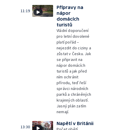
Přípravy na
11:19
nápor
domácích
turistů
Vládní doporučení
pro letní dovolené
platí pořád –
nejezdit do ciziny a
zůstat v Česku. Jak
se připravit na
nápor domácích
turistů a jak před
ním ochránit
přírodu, teď řeší
správci národních
parků a chráněných
krajinných oblastí.
Jasný plán zatím
nemají.
Napětí v Británii
13:30
Počet obětí