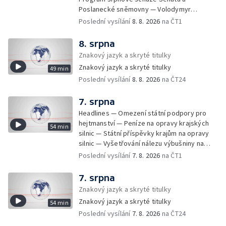
Poslanecké sněmovny — Volodymyr
Zelenskyj jednal poprvé v Bělehradě —
Poslední vysílání
8. 8. 2026
na ČT1
Útoky na lodě v Černém moři — Tresty za
provoz nelegálních domovů pro seniory —
8. srpna
Populace Česka stárne — Čekací lhůty na
Znakový jazyk a skryté titulky
přijetí do domovů pro seniory — Tisza
Znakový jazyk a skryté titulky
49 min
vybrala kandidáta na prezidenta — Tréninky
Poslední vysílání
8. 8. 2026
na ČT24
soutěžních párů StarDance — Následky
tajfunu Dolphin — Pád dronu v Bulharsku —
Prahou prošel průvod hrdosti na podporu
7. srpna
sexuálních menšin — Snazší vrácení zboží —
Headlines — Omezení státní podpory pro
Pátrání na jezeře Most — Bezpečnost na
hejtmanství — Peníze na opravy krajských
54 min
paddleboardech — Češi hledají chladnější
silnic — Státní příspěvky krajům na opravy
destinace — Kolik zaplatí Češi za dovolenou
silnic — Vyšetřování nálezu výbušniny na
— Cestování se zvířaty — Turistický nápor na
letišti v Lipsku — Pasové kontroly spojů mezi
Poslední vysílání
7. 8. 2026
na ČT1
Šumavu — Demolice budovy ve Zlíně —
Španělskem a Itálii — Demolice vyhořelé
Uzavření tunelů Lochkov a Cholupice — Nový
budovy ve Zlíně — Pohřeb Milana Knížáka —
7. srpna
ministr spravedlnosti USA — Španělsko
Obvinění v kauze Správy železnic — Tržby
Znakový jazyk a skryté titulky
zpřísnilo kontroly na hranicích — Česko
ve službách vzrostly — Další útoku
zaostává v obnovitelných zdrojích —
Znakový jazyk a skryté titulky
54 min
ukrajinských dronů na sklady v Rusku —
Pozorování hvězd na Jizerce — Přeshraniční
Poslední vysílání
7. 8. 2026
na ČT24
Exhumace těl obětí volyňských masakrů —
dodávky vody kvůli suchu — 35 let úspor
Financování zařízení pro pomoc dětem —