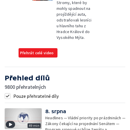
Stromy, které by
mohly spadnout na
projíždějící auta,
odstraňovali lesníci
u hlavního tahu z
Hradce Králové do
Vysokého Mýta.
Přehrát celé video
Přehled dílů
9800 přehratelných
Pouze přehratelné díly
8. srpna
Headlines — Vládní priority po prázdninách —
Zákony čekající na projednání Senátem —
49 min
Program srpnové schůze Senátu a