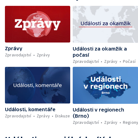
Vzácný materiál z rašeliniště v Jeseníkách —
Česká ConsilTech kupuje norskou
společnost Madshus — Ocenění Gentlemana
silnic za záchranu života — Další teplotní
rekordy v Česku — Rekordní teplota
naměřená na Moravě — Klimatizace v MHD —
Klimatizace na dětských odděleních
Zprávy
nemocnic — Klimatizace v domácnostech —
Události za okamžik a
Žaloba proti Trumpovým clům — Záchrana
Zpravodajství
Zprávy
počasí
migrantů v Lamanšském průlivu — Čištění
Zpravodajství
Zprávy
Počasí
Karlova mostu — Sběr borůvek v
zakázaných oblastech Šumavy — Investice
do energetické sítě — Hromadný pohřeb v
Gaze — Drahý život v Jižní Koreji — Potopení
indické lodi v Rudém moři — Nedostatek
vody ovlivňuje zdraví ptáků — Natáčení
vánoční pohádky pro neslyšící
Události, komentáře
Události v regionech
Zpravodajství
Zprávy
Diskuze
(Brno)
Zpravodajství
Zprávy
Region