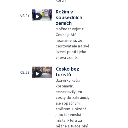
korun.
Režim v
04:47
sousedních
zemích
Možnost vyjet z
Česka ještě
neznamená, že
cestovatele na své
území pustí i jeho
cílová země.
Česko bez
05:57
turistů
Uzavírky kvůli
koronaviru
nezastavily jen
cesty do zahraničí,
ale i opačným
směrem. Prázdná
jsou tuzemská
místa, která za
běžné situace plní