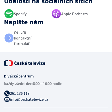
Události
na sociálních sítích
Spotify
Apple Podcasts
Napište nám
Otevřít
kontaktní
formulář
Divácké centrum
každý všední den:
8:00—16:00 hodin
261 136 113
info@ceskatelevize.cz