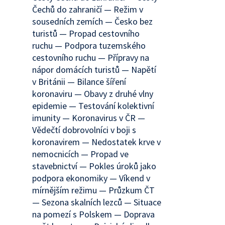
Čechů do zahraničí — Režim v
sousedních zemích — Česko bez
turistů — Propad cestovního
ruchu — Podpora tuzemského
cestovního ruchu — Přípravy na
nápor domácích turistů — Napětí
v Británii — Bilance šíření
koronaviru — Obavy z druhé vlny
epidemie — Testování kolektivní
imunity — Koronavirus v ČR —
Vědečtí dobrovolníci v boji s
koronavirem — Nedostatek krve v
nemocnicích — Propad ve
stavebnictví — Pokles úroků jako
podpora ekonomiky — Víkend v
mírnějším režimu — Průzkum ČT
— Sezona skalních lezců — Situace
na pomezí s Polskem — Doprava