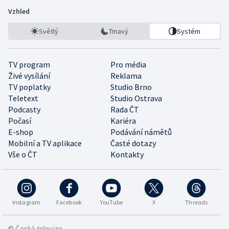
Vzhled
Světlý
Tmavý
Systém
TV program
Pro média
Živé vysílání
Reklama
TV poplatky
Studio Brno
Teletext
Studio Ostrava
Podcasty
Rada ČT
Počasí
Kariéra
E-shop
Podávání námětů
Mobilní a TV aplikace
Časté dotazy
Vše o ČT
Kontakty
Instagram
Facebook
YouTube
X
Threads
© Česká televize