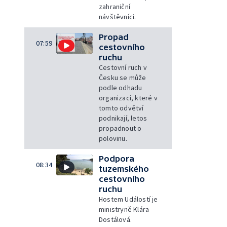
zahraniční
návštěvníci.
Propad
07:59
cestovního
ruchu
Cestovní ruch v
Česku se může
podle odhadu
organizací, které v
tomto odvětví
podnikají, letos
propadnout o
polovinu.
Podpora
08:34
tuzemského
cestovního
ruchu
Hostem Událostí je
ministryně Klára
Dostálová.