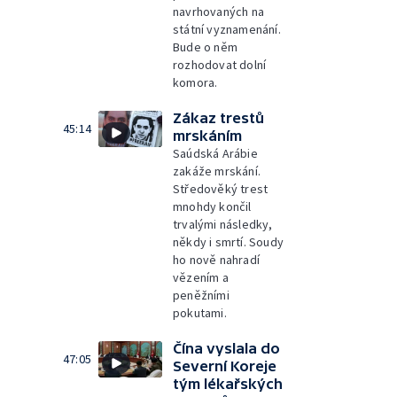
navrhovaných na
státní vyznamenání.
Bude o něm
rozhodovat dolní
komora.
Zákaz trestů
45:14
mrskáním
Saúdská Arábie
zakáže mrskání.
Středověký trest
mnohdy končil
trvalými následky,
někdy i smrtí. Soudy
ho nově nahradí
vězením a
peněžními
pokutami.
Čína vyslala do
47:05
Severní Koreje
tým lékařských