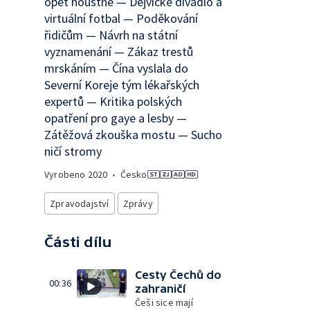
opět houstne — Dejvické divadlo a
virtuální fotbal — Poděkování
řidičům — Návrh na státní
vyznamenání — Zákaz trestů
mrskáním — Čína vyslala do
Severní Koreje tým lékařských
expertů — Kritika polských
opatření pro gaye a lesby —
Zátěžová zkouška mostu — Sucho
ničí stromy
Vyrobeno
2020
•
Česko
Zpravodajství
Zprávy
Části dílu
Cesty Čechů do
00:36
zahraničí
Češi sice mají