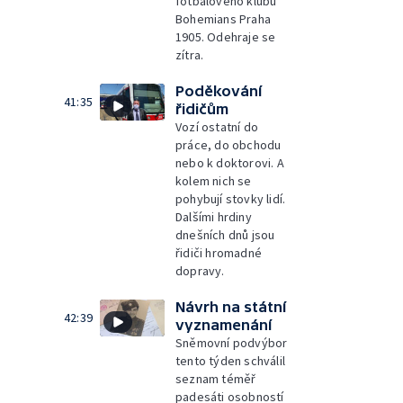
fotbalového klubu
Bohemians Praha
1905. Odehraje se
zítra.
Poděkování
41:35
řidičům
Vozí ostatní do
práce, do obchodu
nebo k doktorovi. A
kolem nich se
pohybují stovky lidí.
Dalšími hrdiny
dnešních dnů jsou
řidiči hromadné
dopravy.
Návrh na státní
42:39
vyznamenání
Sněmovní podvýbor
tento týden schválil
seznam téměř
padesáti osobností