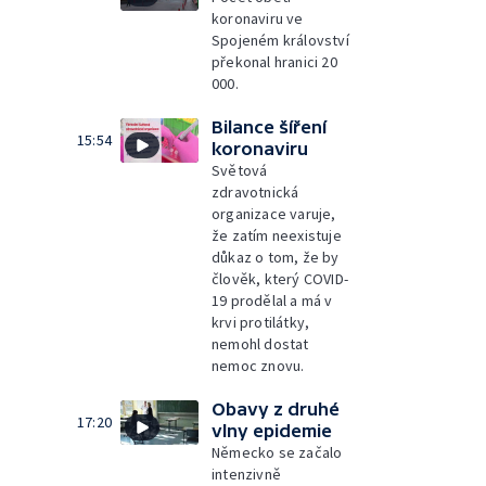
koronaviru ve
Spojeném království
překonal hranici 20
000.
Bilance šíření
15:54
koronaviru
Světová
zdravotnická
organizace varuje,
že zatím neexistuje
důkaz o tom, že by
člověk, který COVID-
19 prodělal a má v
krvi protilátky,
nemohl dostat
nemoc znovu.
Obavy z druhé
17:20
vlny epidemie
Německo se začalo
intenzivně