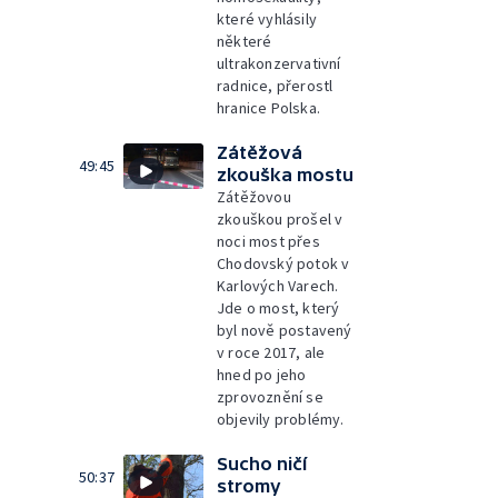
které vyhlásily
některé
ultrakonzervativní
radnice, přerostl
hranice Polska.
Zátěžová
49:45
zkouška mostu
Zátěžovou
zkouškou prošel v
noci most přes
Chodovský potok v
Karlových Varech.
Jde o most, který
byl nově postavený
v roce 2017, ale
hned po jeho
zprovoznění se
objevily problémy.
Sucho ničí
50:37
stromy