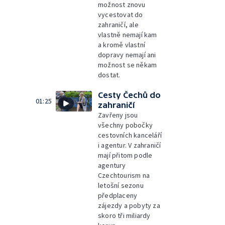
možnost znovu
vycestovat do
zahraničí, ale
vlastně nemají kam
a kromě vlastní
dopravy nemají ani
možnost se někam
dostat.
Cesty Čechů do
01:25
zahraničí
Zavřeny jsou
všechny pobočky
cestovních kanceláří
i agentur. V zahraničí
mají přitom podle
agentury
Czechtourism na
letošní sezonu
předplaceny
zájezdy a pobyty za
skoro tři miliardy