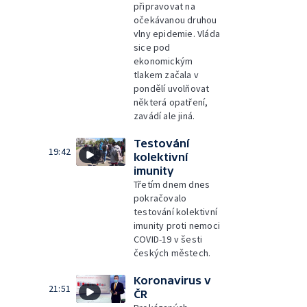
připravovat na
očekávanou druhou
vlny epidemie. Vláda
sice pod
ekonomickým
tlakem začala v
pondělí uvolňovat
některá opatření,
zavádí ale jiná.
Testování
19:42
kolektivní
imunity
Třetím dnem dnes
pokračovalo
testování kolektivní
imunity proti nemoci
COVID-19 v šesti
českých městech.
Koronavirus v
21:51
ČR