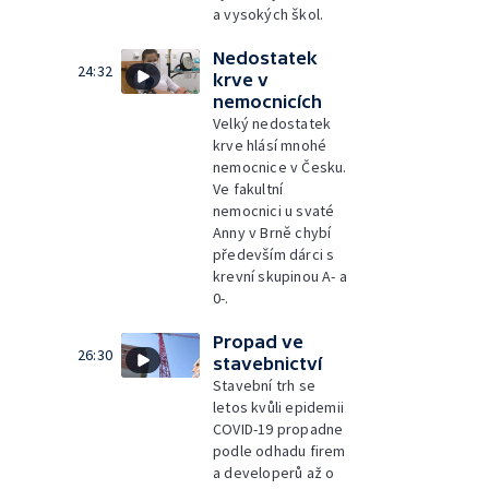
a vysokých škol.
Nedostatek
24:32
krve v
nemocnicích
Velký nedostatek
krve hlásí mnohé
nemocnice v Česku.
Ve fakultní
nemocnici u svaté
Anny v Brně chybí
především dárci s
krevní skupinou A- a
0-.
Propad ve
26:30
stavebnictví
Stavební trh se
letos kvůli epidemii
COVID-19 propadne
podle odhadu firem
a developerů až o