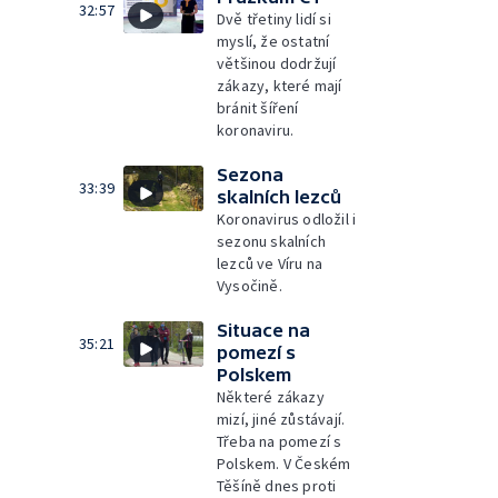
32:57
Dvě třetiny lidí si
myslí, že ostatní
většinou dodržují
zákazy, které mají
bránit šíření
koronaviru.
Sezona
33:39
skalních lezců
Koronavirus odložil i
sezonu skalních
lezců ve Víru na
Vysočině.
Situace na
35:21
pomezí s
Polskem
Některé zákazy
mizí, jiné zůstávají.
Třeba na pomezí s
Polskem. V Českém
Těšíně dnes proti