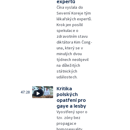
expertů
Čína vyslala do
Severní Koreje tým
lékařských expertů.
Krok jen posílil
spekulace o
zdravotním stavu
diktátora Kim Čong-
una, který se v
minulých dvou
týdnech neobjevil
na důležitých
státnických
událostech.
Kritika
47:28
polských
opatření pro
gaye a lesby
Vyostřený spor o
tzv. zóny bez
propagace
homosexuality,