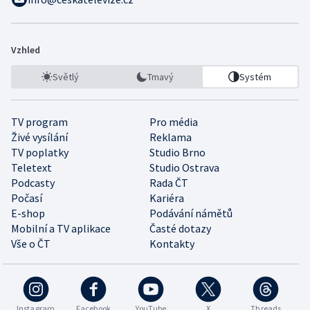
Vzhled
Světlý
Tmavý
Systém
TV program
Pro média
Živé vysílání
Reklama
TV poplatky
Studio Brno
Teletext
Studio Ostrava
Podcasty
Rada ČT
Počasí
Kariéra
E-shop
Podávání námětů
Mobilní a TV aplikace
Časté dotazy
Vše o ČT
Kontakty
Instagram
Facebook
YouTube
X
Threads