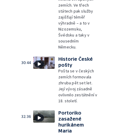
zemích. Ve třech
státech pak služby
zajišťují téměř
výhradně – a to v
Nizozemsku,
Švédsku a taky v
sousedním
Německu.
Historie České
30:44
pošty
Pošta se v českých
zemích formovala
zhruba pět set let.
Její vývoj zásadně
ovlivnilo zestátnění v
18. století.
Portoriko
32:36
zasažené
hurikánem
Maria