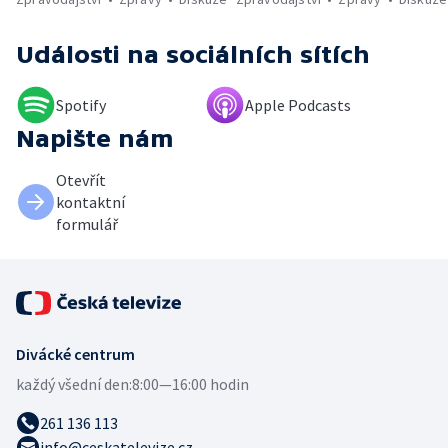
Události
na sociálních sítích
Spotify
Apple Podcasts
Napište nám
Otevřít
kontaktní
formulář
Divácké centrum
každý všední den:
8:00—16:00 hodin
261 136 113
info@ceskatelevize.cz