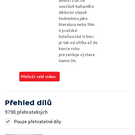
ambici stát se
součástí kulturního
dědictví stejně
hodnotnou jako
literatura nebo film.
V pražské
holešovické tržnici
je tak od zítřka až do
konce roku
prezentuje výstava
Game On.
Přehrát celé video
Přehled dílů
9798 přehratelných
Pouze přehratelné díly