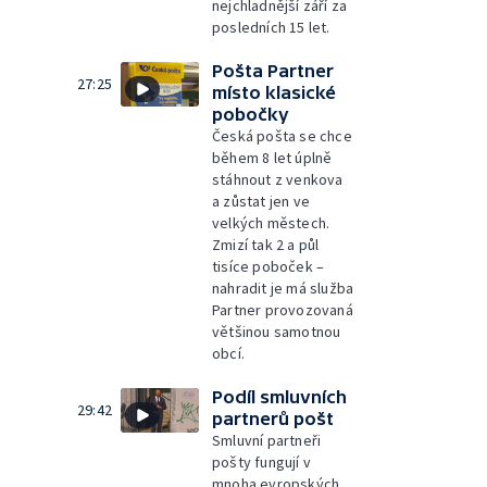
nejchladnější září za
posledních 15 let.
Pošta Partner
27:25
místo klasické
pobočky
Česká pošta se chce
během 8 let úplně
stáhnout z venkova
a zůstat jen ve
velkých městech.
Zmizí tak 2 a půl
tisíce poboček –
nahradit je má služba
Partner provozovaná
většinou samotnou
obcí.
Podíl smluvních
29:42
partnerů pošt
Smluvní partneři
pošty fungují v
mnoha evropských