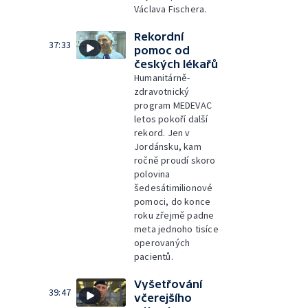
Václava Fischera.
Rekordní
37:33
pomoc od
českých lékařů
Humanitárně-
zdravotnický
program MEDEVAC
letos pokoří další
rekord. Jen v
Jordánsku, kam
ročně proudí skoro
polovina
šedesátimilionové
pomoci, do konce
roku zřejmě padne
meta jednoho tisíce
operovaných
pacientů.
Vyšetřování
39:47
včerejšího