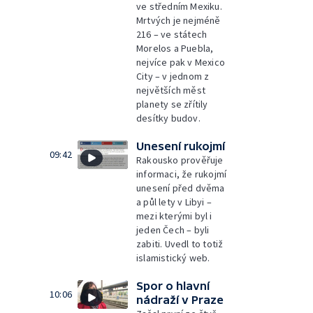
ve středním Mexiku.
Mrtvých je nejméně
216 – ve státech
Morelos a Puebla,
nejvíce pak v Mexico
City – v jednom z
největších měst
planety se zřítily
desítky budov.
Unesení rukojmí
09:42
Rakousko prověřuje
informaci, že rukojmí
unesení před dvěma
a půl lety v Libyi –
mezi kterými byl i
jeden Čech – byli
zabiti. Uvedl to totiž
islamistický web.
Spor o hlavní
10:06
nádraží v Praze