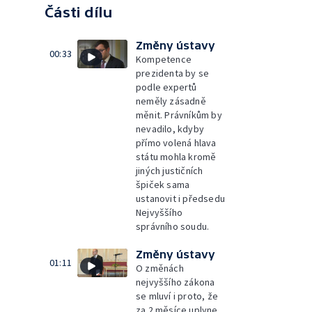
Části dílu
Změny ústavy
00:33
Kompetence
prezidenta by se
podle expertů
neměly zásadně
měnit. Právníkům by
nevadilo, kdyby
přímo volená hlava
státu mohla kromě
jiných justičních
špiček sama
ustanovit i předsedu
Nejvyššího
správního soudu.
Změny ústavy
01:11
O změnách
nejvyššího zákona
se mluví i proto, že
za 2 měsíce uplyne