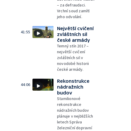
– za defraudaci.
Vrchní soud zamítl
jeho odvolání.
Největší cvičení
41:55
zvláštních sil
české armády
Temný stín 2017 –
největší cvičení
zvláštních sil v
novodobé historii
české armády.
Rekonstrukce
44:06
nádražních
budov
Stamilionové
rekonstrukce
nádražních budov
plánuje v nejbližších
letech Správa
železniční dopravní