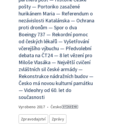
pošty — Portoriko zasažené
hurikánem Maria — Referendum o
nezávislosti Katalánska — Ochrana
proti dronům — Spor o dva
Boeingy 737 — Rekordní pomoc
od českých lékařů — Vyšetřování
včerejšího výbuchu — Předvolební
debata na ČT24 — 8 let vězení pro
Miloše Vlasáka — Největší cvičení
zvláštních sil české armády —
Rekonstrukce nádražních budov —
Česko má novou kulturní památku
— Videohry od 60. let do
současnosti
Vyrobeno
2017
•
Česko
Zpravodajství
Zprávy