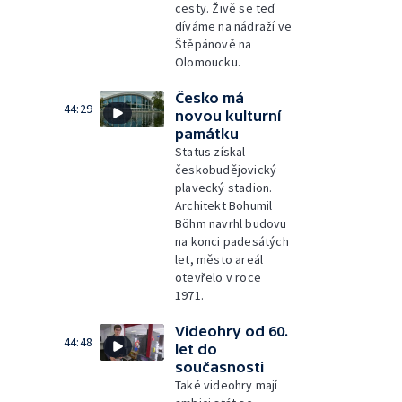
cesty. Živě se teď
díváme na nádraží ve
Štěpánově na
Olomoucku.
Česko má
44:29
novou kulturní
památku
Status získal
českobudějovický
plavecký stadion.
Architekt Bohumil
Böhm navrhl budovu
na konci padesátých
let, město areál
otevřelo v roce
1971.
Videohry od 60.
44:48
let do
současnosti
Také videohry mají