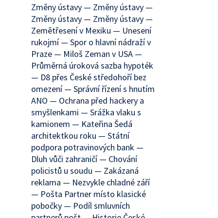
Změny ústavy — Změny ústavy —
Změny ústavy — Změny ústavy —
Zemětřesení v Mexiku — Unesení
rukojmí — Spor o hlavní nádraží v
Praze — Miloš Zeman v USA —
Průměrná úroková sazba hypoték
— D8 přes České středohoří bez
omezení — Správní řízení s hnutím
ANO — Ochrana před hackery a
smyšlenkami — Srážka vlaku s
kamionem — Kateřina Šedá
architektkou roku — Státní
podpora potravinových bank —
Dluh vůči zahraničí — Chování
policistů u soudu — Zakázaná
reklama — Nezvykle chladné září
— Pošta Partner místo klasické
pobočky — Podíl smluvních
partnerů pošt — Historie České