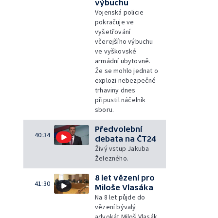
výbuchu
Vojenská policie
pokračuje ve
vyšetřování
včerejšího výbuchu
ve vyškovské
armádní ubytovně.
Že se mohlo jednat o
explozi nebezpečné
trhaviny dnes
připustil náčelník
sboru.
Předvolební
40:34
debata na ČT24
Živý vstup Jakuba
Železného.
8 let vězení pro
41:30
Miloše Vlasáka
Na 8 let půjde do
vězení bývalý
advokát Miloš Vlasák