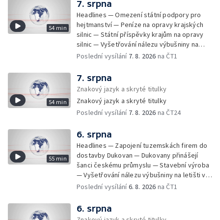
7. srpna
Headlines — Omezení státní podpory pro
hejtmanství — Peníze na opravy krajských
54 min
silnic — Státní příspěvky krajům na opravy
silnic — Vyšetřování nálezu výbušniny na
letišti v Lipsku — Pasové kontroly spojů mezi
Poslední vysílání
7. 8. 2026
na ČT1
Španělskem a Itálii — Demolice vyhořelé
budovy ve Zlíně — Pohřeb Milana Knížáka —
7. srpna
Obvinění v kauze Správy železnic — Tržby
Znakový jazyk a skryté titulky
ve službách vzrostly — Další útoku
Znakový jazyk a skryté titulky
54 min
ukrajinských dronů na sklady v Rusku —
Poslední vysílání
7. 8. 2026
na ČT24
Exhumace těl obětí volyňských masakrů —
Financování zařízení pro pomoc dětem —
Vodní elektrárny kvůli suchu omezují provoz
6. srpna
— 25 let od zápisu vily Tugendhat na seznam
Headlines — Zapojení tuzemskách firem do
UNESCO — Pokuta pro společnost Meta —
dostavby Dukovan — Dukovany přinášejí
55 min
Oběti po střelbě na škole v Thajsku —
šanci českému průmyslu — Stavební výroba
Technologie pomáhají s péčí o seniory —
— Vyšetřování nálezu výbušniny na letišti v
Útok nožem v Tanvaldu — Výměna řidičských
Lipsku — Bourání torza vyhořelé budovy ve
Poslední vysílání
6. 8. 2026
na ČT1
průkazů — Demolice vyhořelé výškové
Zlíně — Kritické sucho v Evropě —
budovy ve Zlíně — Baťovská dominanta mizí
Omezování spotřeby vody v Jihlavě — Čistý
6. srpna
ze Zlína — Zpracování sutě po demolici —
zisk bank — Jednání o ukončení bojů na
Znakový jazyk a skryté titulky