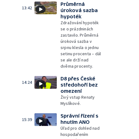
Průměrná
13:42
úroková sazba
hypoték
Zdražování hypoték
se o prázdninách
zastavilo. Průměrná
úroková sazba v
srpnu klesla o jednu
setinu procenta – dál
se ale drží nad
dvěma procenty.
D8 přes České
14:24
středohoří bez
omezení
Živý vstup Renaty
Myslíkové.
Správní řízení s
15:39
hnutím ANO
Úřad pro dohled nad
hospodařením