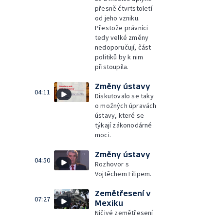
přesně čtvrtstoletí
od jeho vzniku.
Přestože právníci
tedy velké změny
nedoporučují, část
politiků by k nim
přistoupila.
Změny ústavy
04:11
Diskutovalo se taky
o možných úpravách
ústavy, které se
týkají zákonodárné
moci.
Změny ústavy
04:50
Rozhovor s
Vojtěchem Filipem.
Zemětřesení v
07:27
Mexiku
Ničivé zemětřesení