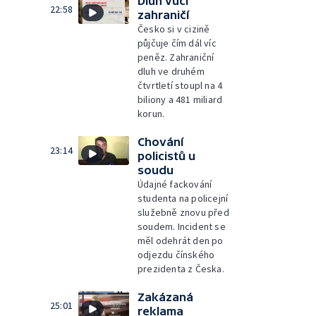
Dluh vůči
22:58
zahraničí
Česko si v cizině
půjčuje čím dál víc
peněz. Zahraniční
dluh ve druhém
čtvrtletí stoupl na 4
biliony a 481 miliard
korun.
Chování
23:14
policistů u
soudu
Údajné fackování
studenta na policejní
služebně znovu před
soudem. Incident se
měl odehrát den po
odjezdu čínského
prezidenta z Česka.
Zakázaná
25:01
reklama