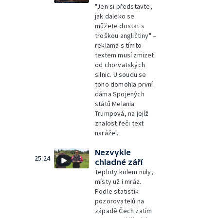
"Jen si představte,
jak daleko se
můžete dostat s
troškou angličtiny" –
reklama s tímto
textem musí zmizet
od chorvatských
silnic. U soudu se
toho domohla první
dáma Spojených
států Melania
Trumpová, na jejíž
znalost řeči text
narážel.
Nezvykle
25:24
chladné září
Teploty kolem nuly,
místy už i mráz.
Podle statistik
pozorovatelů na
západě Čech zatím