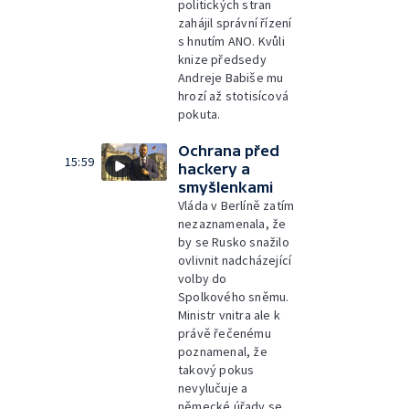
politických stran
zahájil správní řízení
s hnutím ANO. Kvůli
knize předsedy
Andreje Babiše mu
hrozí až stotisícová
pokuta.
Ochrana před
15:59
hackery a
smyšlenkami
Vláda v Berlíně zatím
nezaznamenala, že
by se Rusko snažilo
ovlivnit nadcházející
volby do
Spolkového sněmu.
Ministr vnitra ale k
právě řečenému
poznamenal, že
takový pokus
nevylučuje a
německé úřady se