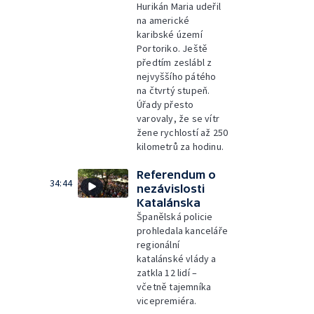
Hurikán Maria udeřil
na americké
karibské území
Portoriko. Ještě
předtím zeslábl z
nejvyššího pátého
na čtvrtý stupeň.
Úřady přesto
varovaly, že se vítr
žene rychlostí až 250
kilometrů za hodinu.
Referendum o
34:44
nezávislosti
Katalánska
Španělská policie
prohledala kanceláře
regionální
katalánské vlády a
zatkla 12 lidí –
včetně tajemníka
vicepremiéra.