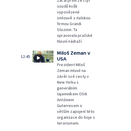
Začal první ze čtyř
soudů kvůli
vypovězené
smlouvě s italskou
firmou Grandi
Stazioni. Ta
spravovala pražské
hlavní nádraží.
Miloš Zeman v
12:45
USA
Prezident Miloš
Zeman mluvil na
závěr své cesty v
New Yorku s
generálním
tajemníkem OSN
Antóniem
Guterresem o
větším zapojení této
organizace do boje s
terorismem.