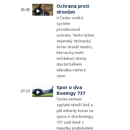
Ochrana proti
35:05
dronům
V Česku vzniká
systém
protidronové
ochrany. Tento týden
Vojenský technický
ústav zkouší munici,
kterou by mohl
nežádoucí drony
dostat během
několika vteřin k
zemi.
Spor o dva
37:13
Boeingy 737
Česko nemusí
zaplatit téměř dvě a
půl miliardy korun ve
sporu o dva Boeingy
737 zadržené z
majetku podnikatele