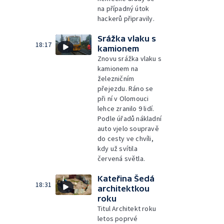
na případný útok
hackerů připravily.
Srážka vlaku s
18:17
kamionem
Znovu srážka vlaku s
kamionem na
železničním
přejezdu. Ráno se
při ní v Olomouci
lehce zranilo 9 lidí.
Podle úřadů nákladní
auto vjelo soupravě
do cesty ve chvíli,
kdy už svítila
červená světla.
Kateřina Šedá
18:31
architektkou
roku
Titul Architekt roku
letos poprvé