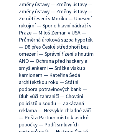
Změny ústavy — Změny ústavy —
Změny ústavy — Změny ústavy —
Zemětřesení v Mexiku — Unesení
rukojmí — Spor o hlavní nádraží v
Praze — Miloš Zeman v USA —
Průměrná úroková sazba hypoték
— D8 přes České středohoří bez
omezení — Správní řízení s hnutím
ANO — Ochrana před hackery a
smyšlenkami — Srážka vlaku s
kamionem — Kateřina Šedá
architektkou roku — Státní
podpora potravinových bank —
Dluh vůči zahraničí — Chování
policistů u soudu — Zakázaná
reklama — Nezvykle chladné září
— Pošta Partner místo klasické
pobočky — Podíl smluvních
partnerů pošt — Historie České