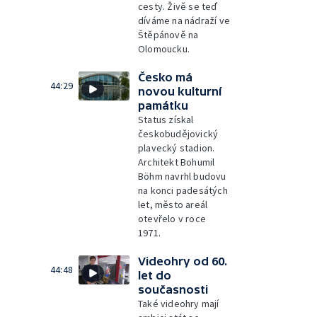
cesty. Živě se teď
díváme na nádraží ve
Štěpánově na
Olomoucku.
Česko má
44:29
novou kulturní
památku
Status získal
českobudějovický
plavecký stadion.
Architekt Bohumil
Böhm navrhl budovu
na konci padesátých
let, město areál
otevřelo v roce
1971.
Videohry od 60.
44:48
let do
současnosti
Také videohry mají