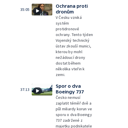
Ochrana proti
35:05
dronům
V Česku vzniká
systém
protidronové
ochrany. Tento týden
Vojenský technický
ústav zkouší munici,
kterou by mohl
nežádoucí drony
dostat během
několika vteřin k
zemi.
Spor o dva
37:13
Boeingy 737
Česko nemusí
zaplatit téměř dvě a
půl miliardy korun ve
sporu o dva Boeingy
737 zadržené z
majetku podnikatele