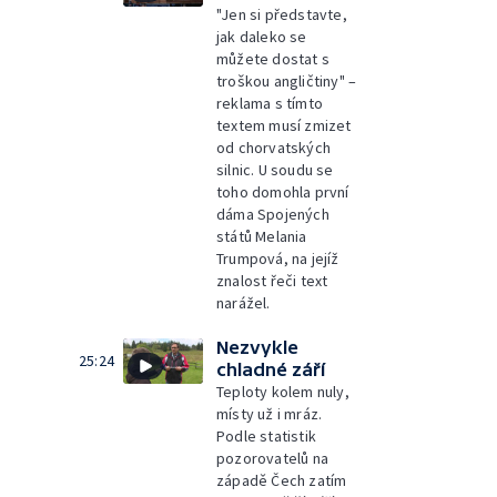
"Jen si představte,
jak daleko se
můžete dostat s
troškou angličtiny" –
reklama s tímto
textem musí zmizet
od chorvatských
silnic. U soudu se
toho domohla první
dáma Spojených
států Melania
Trumpová, na jejíž
znalost řeči text
narážel.
Nezvykle
25:24
chladné září
Teploty kolem nuly,
místy už i mráz.
Podle statistik
pozorovatelů na
západě Čech zatím