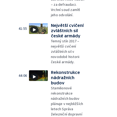
– za defraudaci.
Vrchní soud zamítl
jeho odvolání.
Největší cvičení
41:55
zvláštních sil
české armády
Temný stín 2017 –
největší cvičení
zvláštních sil v
novodobé historii
české armády.
Rekonstrukce
44:06
nádražních
budov
Stamilionové
rekonstrukce
nádražních budov
plánuje v nejbližších
letech Správa
železniční dopravní