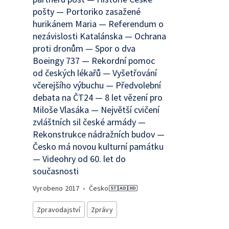
pošty — Portoriko zasažené
hurikánem Maria — Referendum o
nezávislosti Katalánska — Ochrana
proti dronům — Spor o dva
Boeingy 737 — Rekordní pomoc
od českých lékařů — Vyšetřování
včerejšího výbuchu — Předvolební
debata na ČT24 — 8 let vězení pro
Miloše Vlasáka — Největší cvičení
zvláštních sil české armády —
Rekonstrukce nádražních budov —
Česko má novou kulturní památku
— Videohry od 60. let do
současnosti
Vyrobeno
2017
•
Česko
Zpravodajství
Zprávy