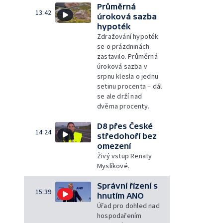
Průměrná
13:42
úroková sazba
hypoték
Zdražování hypoték
se o prázdninách
zastavilo. Průměrná
úroková sazba v
srpnu klesla o jednu
setinu procenta – dál
se ale drží nad
dvěma procenty.
D8 přes České
14:24
středohoří bez
omezení
Živý vstup Renaty
Myslíkové.
Správní řízení s
15:39
hnutím ANO
Úřad pro dohled nad
hospodařením