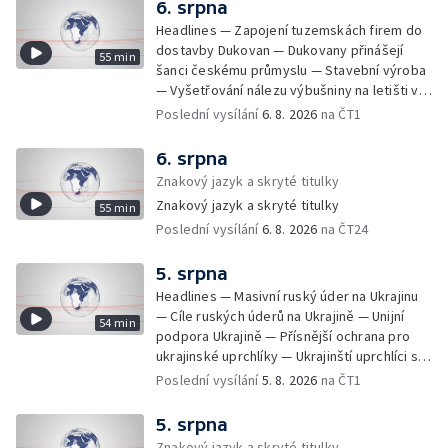
6. srpna
Headlines — Zapojení tuzemskách firem do
dostavby Dukovan — Dukovany přinášejí
55 min
šanci českému průmyslu — Stavební výroba
— Vyšetřování nálezu výbušniny na letišti v
Lipsku — Bourání torza vyhořelé budovy ve
Poslední vysílání
6. 8. 2026
na ČT1
Zlíně — Kritické sucho v Evropě —
Omezování spotřeby vody v Jihlavě — Čistý
6. srpna
zisk bank — Jednání o ukončení bojů na
Znakový jazyk a skryté titulky
Blízkém východě — Opakované údery na
Znakový jazyk a skryté titulky
55 min
jižní Libanon — Přibylo zásahů horské služby
Poslední vysílání
6. 8. 2026
na ČT24
— Bezpečnostní opatření kvůli Evropské lize
— Český film Volklore získal studentského
Oscara — Doživotní trest pro Afghánce —
5. srpna
Slevy na jízdném — Aktualizace plánu
Headlines — Masivní ruský úder na Ukrajinu
adaptace na klimatické změny — Letošní
— Cíle ruských úderů na Ukrajině — Unijní
54 min
teplotní rekordy — Škody po nočních
podpora Ukrajině — Přísnější ochrana pro
bouřkách na východě Čech — Výhled počasí
ukrajinské uprchlíky — Ukrajinští uprchlíci s
na další dny — Sucho dělá problémy
dočasnou ochranou v Česku — Uprchlíci s
Poslední vysílání
5. 8. 2026
na ČT1
zemědělcům i drobným pěstitelům — Výhled
dočasnou ochranou v ČR — Pátrání na jezeře
počasí na další dny — Automatická hlášení o
Most — Hašení skládky — Srážka nákladního
5. srpna
nehodě z chytrých zařízení — Zbytečné
letadla s dronem v Německu — Vyšetřování
Znakový jazyk a skryté titulky