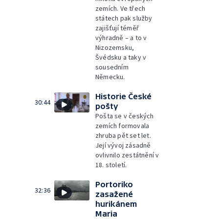
zemích. Ve třech
státech pak služby
zajišťují téměř
výhradně – a to v
Nizozemsku,
Švédsku a taky v
sousedním
Německu.
Historie České
30:44
pošty
Pošta se v českých
zemích formovala
zhruba pět set let.
Její vývoj zásadně
ovlivnilo zestátnění v
18. století.
Portoriko
32:36
zasažené
hurikánem
Maria