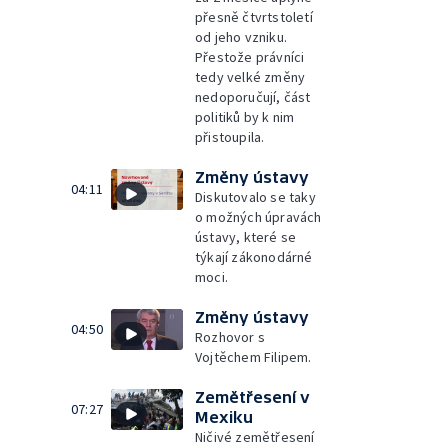
přesně čtvrtstoletí
od jeho vzniku.
Přestože právníci
tedy velké změny
nedoporučují, část
politiků by k nim
přistoupila.
Změny ústavy
04:11
Diskutovalo se taky
o možných úpravách
ústavy, které se
týkají zákonodárné
moci.
Změny ústavy
04:50
Rozhovor s
Vojtěchem Filipem.
Zemětřesení v
07:27
Mexiku
Ničivé zemětřesení