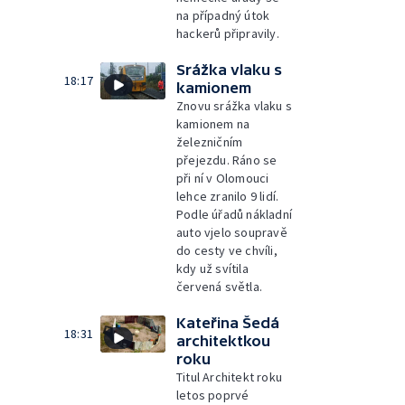
na případný útok
hackerů připravily.
Srážka vlaku s
18:17
kamionem
Znovu srážka vlaku s
kamionem na
železničním
přejezdu. Ráno se
při ní v Olomouci
lehce zranilo 9 lidí.
Podle úřadů nákladní
auto vjelo soupravě
do cesty ve chvíli,
kdy už svítila
červená světla.
Kateřina Šedá
18:31
architektkou
roku
Titul Architekt roku
letos poprvé