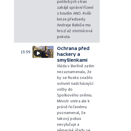
politických stran
zahájil správní řízení
s hnutím ANO. Kvůli
knize předsedy
Andreje Babiše mu
hrozí až stotisícová
pokuta.
Ochrana před
15:59
hackery a
smyšlenkami
Vláda v Berlíně zatím
nezaznamenala, že
by se Rusko snažilo
ovlivnit nadcházející
volby do
Spolkového sněmu.
Ministr vnitra ale k
právě řečenému
poznamenal, že
takový pokus
nevylučuje a
německé úřady se