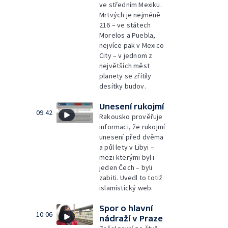
ve středním Mexiku.
Mrtvých je nejméně
216 – ve státech
Morelos a Puebla,
nejvíce pak v Mexico
City – v jednom z
největších měst
planety se zřítily
desítky budov.
Unesení rukojmí
09:42
Rakousko prověřuje
informaci, že rukojmí
unesení před dvěma
a půl lety v Libyi –
mezi kterými byl i
jeden Čech – byli
zabiti. Uvedl to totiž
islamistický web.
Spor o hlavní
10:06
nádraží v Praze