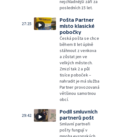
nejchladnější září za
posledních 15 let.
Pošta Partner
27:25
místo klasické
pobočky
Česká pošta se chce
během 8 let úplně
stáhnout z venkova
a zůstat jen ve
velkých městech.
Zmizí tak 2 a půl
tisíce poboček –
nahradit je má služba
Partner provozovaná
většinou samotnou
obcí.
Podíl smluvních
29:42
partnerů pošt
Smluvní partneři
pošty fungují v
mnoha evropských