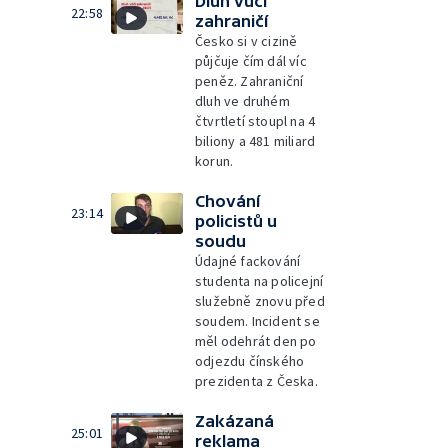
Dluh vůči
22:58
zahraničí
Česko si v cizině
půjčuje čím dál víc
peněz. Zahraniční
dluh ve druhém
čtvrtletí stoupl na 4
biliony a 481 miliard
korun.
Chování
23:14
policistů u
soudu
Údajné fackování
studenta na policejní
služebně znovu před
soudem. Incident se
měl odehrát den po
odjezdu čínského
prezidenta z Česka.
Zakázaná
25:01
reklama