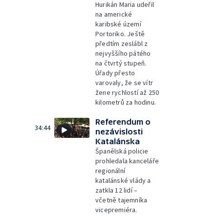
Hurikán Maria udeřil
na americké
karibské území
Portoriko. Ještě
předtím zeslábl z
nejvyššího pátého
na čtvrtý stupeň.
Úřady přesto
varovaly, že se vítr
žene rychlostí až 250
kilometrů za hodinu.
Referendum o
34:44
nezávislosti
Katalánska
Španělská policie
prohledala kanceláře
regionální
katalánské vlády a
zatkla 12 lidí –
včetně tajemníka
vicepremiéra.