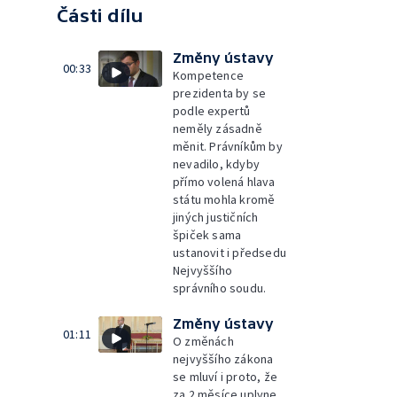
Části dílu
Změny ústavy
00:33
Kompetence
prezidenta by se
podle expertů
neměly zásadně
měnit. Právníkům by
nevadilo, kdyby
přímo volená hlava
státu mohla kromě
jiných justičních
špiček sama
ustanovit i předsedu
Nejvyššího
správního soudu.
Změny ústavy
01:11
O změnách
nejvyššího zákona
se mluví i proto, že
za 2 měsíce uplyne