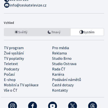
info@ceskatelevize.cz
Vzhled
Světlý
Tmavý
Systém
TV program
Pro média
Živé vysílání
Reklama
TV poplatky
Studio Brno
Teletext
Studio Ostrava
Podcasty
Rada ČT
Počasí
Kariéra
E-shop
Podávání námětů
Mobilní a TV aplikace
Časté dotazy
Vše o ČT
Kontakty