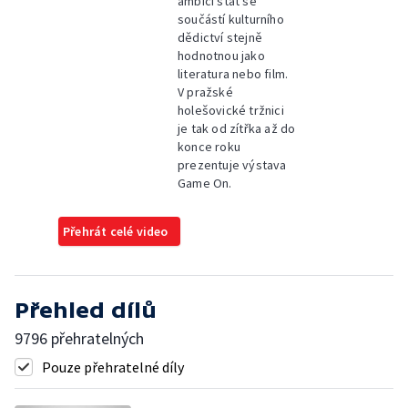
ambici stát se
součástí kulturního
dědictví stejně
hodnotnou jako
literatura nebo film.
V pražské
holešovické tržnici
je tak od zítřka až do
konce roku
prezentuje výstava
Game On.
Přehrát celé video
Přehled dílů
9796 přehratelných
Pouze přehratelné díly