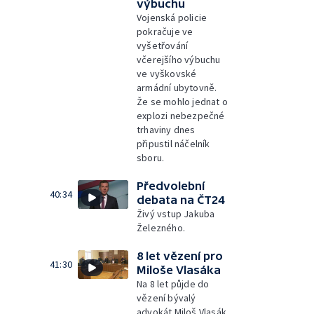
výbuchu
Vojenská policie
pokračuje ve
vyšetřování
včerejšího výbuchu
ve vyškovské
armádní ubytovně.
Že se mohlo jednat o
explozi nebezpečné
trhaviny dnes
připustil náčelník
sboru.
Předvolební
40:34
debata na ČT24
Živý vstup Jakuba
Železného.
8 let vězení pro
41:30
Miloše Vlasáka
Na 8 let půjde do
vězení bývalý
advokát Miloš Vlasák