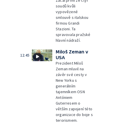
Začal první ze čtyř
soudů kvůli
vypovězené
smlouvě s italskou
firmou Grandi
Stazioni. Ta
spravovala pražské
hlavní nádraží.
Miloš Zeman v
12:45
USA
Prezident Miloš
Zeman mluvil na
závěr své cesty v
New Yorku s
generálním
tajemníkem OSN
Antóniem
Guterresem o
větším zapojení této
organizace do boje s
terorismem.