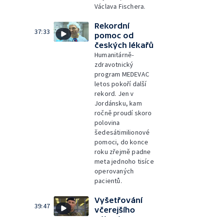
Václava Fischera.
Rekordní
37:33
pomoc od
českých lékařů
Humanitárně-
zdravotnický
program MEDEVAC
letos pokoří další
rekord. Jen v
Jordánsku, kam
ročně proudí skoro
polovina
šedesátimilionové
pomoci, do konce
roku zřejmě padne
meta jednoho tisíce
operovaných
pacientů.
Vyšetřování
39:47
včerejšího