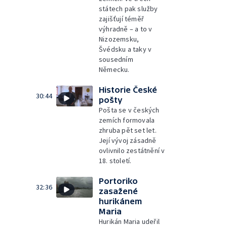
státech pak služby
zajišťují téměř
výhradně – a to v
Nizozemsku,
Švédsku a taky v
sousedním
Německu.
Historie České
30:44
pošty
Pošta se v českých
zemích formovala
zhruba pět set let.
Její vývoj zásadně
ovlivnilo zestátnění v
18. století.
Portoriko
32:36
zasažené
hurikánem
Maria
Hurikán Maria udeřil