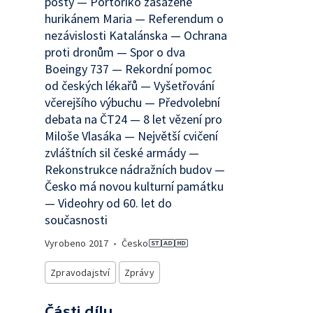
pošty — Portoriko zasažené
hurikánem Maria — Referendum o
nezávislosti Katalánska — Ochrana
proti dronům — Spor o dva
Boeingy 737 — Rekordní pomoc
od českých lékařů — Vyšetřování
včerejšího výbuchu — Předvolební
debata na ČT24 — 8 let vězení pro
Miloše Vlasáka — Největší cvičení
zvláštních sil české armády —
Rekonstrukce nádražních budov —
Česko má novou kulturní památku
— Videohry od 60. let do
současnosti
Vyrobeno
2017
•
Česko
Zpravodajství
Zprávy
Části dílu