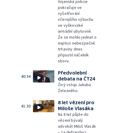
Vojenská policie
pokračuje ve
vyšetřování
včerejšího výbuchu
ve vyškovské
armádní ubytovně.
Že se mohlo jednat o
explozi nebezpečné
trhaviny dnes
připustil náčelník
sboru.
Předvolební
40:34
debata na ČT24
Živý vstup Jakuba
Železného.
8 let vězení pro
41:30
Miloše Vlasáka
Na 8 let půjde do
vězení bývalý
advokát Miloš Vlasák
– za defraudaci.