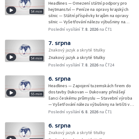
Headlines — Omezení státní podpory pro
hejtmanství — Peníze na opravy krajských
54 min
silnic — Státní příspěvky krajům na opravy
silnic — Vyšetřování nálezu výbušniny na
letišti v Lipsku — Pasové kontroly spojů mezi
Poslední vysílání
7. 8. 2026
na ČT1
Španělskem a Itálii — Demolice vyhořelé
budovy ve Zlíně — Pohřeb Milana Knížáka —
7. srpna
Obvinění v kauze Správy železnic — Tržby
Znakový jazyk a skryté titulky
ve službách vzrostly — Další útoku
Znakový jazyk a skryté titulky
54 min
ukrajinských dronů na sklady v Rusku —
Poslední vysílání
7. 8. 2026
na ČT24
Exhumace těl obětí volyňských masakrů —
Financování zařízení pro pomoc dětem —
Vodní elektrárny kvůli suchu omezují provoz
6. srpna
— 25 let od zápisu vily Tugendhat na seznam
Headlines — Zapojení tuzemskách firem do
UNESCO — Pokuta pro společnost Meta —
dostavby Dukovan — Dukovany přinášejí
55 min
Oběti po střelbě na škole v Thajsku —
šanci českému průmyslu — Stavební výroba
Technologie pomáhají s péčí o seniory —
— Vyšetřování nálezu výbušniny na letišti v
Útok nožem v Tanvaldu — Výměna řidičských
Lipsku — Bourání torza vyhořelé budovy ve
Poslední vysílání
6. 8. 2026
na ČT1
průkazů — Demolice vyhořelé výškové
Zlíně — Kritické sucho v Evropě —
budovy ve Zlíně — Baťovská dominanta mizí
Omezování spotřeby vody v Jihlavě — Čistý
6. srpna
ze Zlína — Zpracování sutě po demolici —
zisk bank — Jednání o ukončení bojů na
Znakový jazyk a skryté titulky
Požár v bratislavské rafinerii — Obce bez
Blízkém východě — Opakované údery na