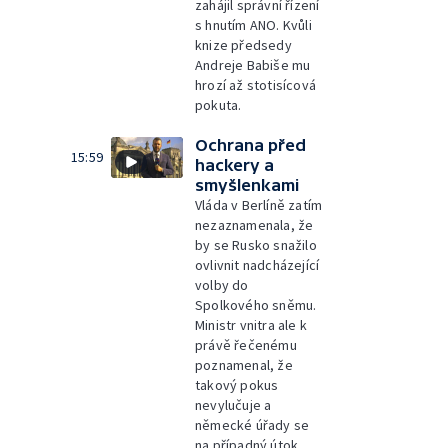
zahájil správní řízení
s hnutím ANO. Kvůli
knize předsedy
Andreje Babiše mu
hrozí až stotisícová
pokuta.
Ochrana před
15:59
hackery a
smyšlenkami
Vláda v Berlíně zatím
nezaznamenala, že
by se Rusko snažilo
ovlivnit nadcházející
volby do
Spolkového sněmu.
Ministr vnitra ale k
právě řečenému
poznamenal, že
takový pokus
nevylučuje a
německé úřady se
na případný útok