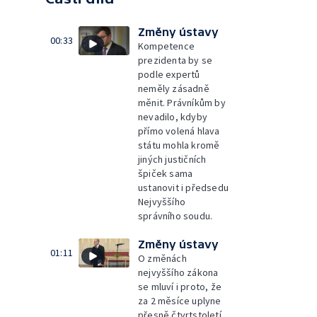
Změny ústavy
00:33
Kompetence
prezidenta by se
podle expertů
neměly zásadně
měnit. Právníkům by
nevadilo, kdyby
přímo volená hlava
státu mohla kromě
jiných justičních
špiček sama
ustanovit i předsedu
Nejvyššího
správního soudu.
Změny ústavy
01:11
O změnách
nejvyššího zákona
se mluví i proto, že
za 2 měsíce uplyne
přesně čtvrtstoletí