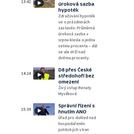
13:42
úroková sazba
hypoték
Zdražování hypoték
se o prázdninách
zastavilo. Průměrná
úroková sazba v
srpnu klesla o jednu
setinu procenta – dál
se ale drží nad
dvěma procenty.
D8 přes České
14:24
středohoří bez
omezení
Živý vstup Renaty
Myslíkové.
Správní řízení s
15:39
hnutím ANO
Úřad pro dohled nad
hospodařením
politických stran