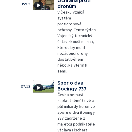
Ochrana proti
35:05
dronům
V Česku vzniká
systém
protidronové
ochrany. Tento týden
Vojenský technický
ústav zkouší munici,
kterou by mohl
nežádoucí drony
dostat během
několika vteřin k
zemi.
Spor o dva
37:13
Boeingy 737
Česko nemusí
zaplatit téměř dvě a
půl miliardy korun ve
sporu o dva Boeingy
737 zadržené z
majetku podnikatele
Václava Fischera.