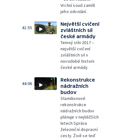
Vrchní soud zamítl
jeho odvolání.
Největší cvičení
41:55
zvláštních sil
české armády
Temný stín 2017 –
největší cvičení
zvláštních sil v
novodobé historii
české armády.
Rekonstrukce
44:06
nádražních
budov
Stamilionové
rekonstrukce
nádražních budov
plánuje v nejbližších
letech Správa
železniční dopravní
cesty. Živě se teď