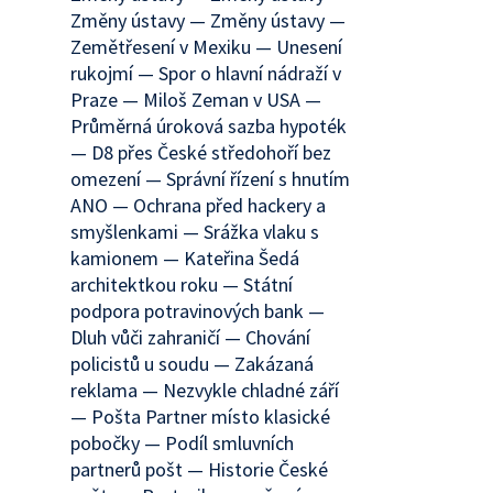
Změny ústavy — Změny ústavy —
Zemětřesení v Mexiku — Unesení
rukojmí — Spor o hlavní nádraží v
Praze — Miloš Zeman v USA —
Průměrná úroková sazba hypoték
— D8 přes České středohoří bez
omezení — Správní řízení s hnutím
ANO — Ochrana před hackery a
smyšlenkami — Srážka vlaku s
kamionem — Kateřina Šedá
architektkou roku — Státní
podpora potravinových bank —
Dluh vůči zahraničí — Chování
policistů u soudu — Zakázaná
reklama — Nezvykle chladné září
— Pošta Partner místo klasické
pobočky — Podíl smluvních
partnerů pošt — Historie České