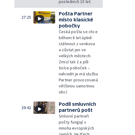
posledních 15 let.
Pošta Partner
27:25
místo klasické
pobočky
Česká pošta se chce
během 8 let úplně
stáhnout z venkova
a zůstat jen ve
velkých městech.
Zmizí tak 2 a půl
tisíce poboček –
nahradit je má služba
Partner provozovaná
většinou samotnou
obcí.
Podíl smluvních
29:42
partnerů pošt
Smluvní partneři
pošty fungují v
mnoha evropských
zemích. Ve třech