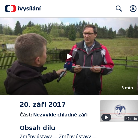
Search
3 min
20. září 2017
Část:
Nezvykle chladné září
49 min
Obsah dílu
Změny ústavy — Změny ústavy —