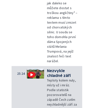
jak daleko se
můžete dostat s
troškou angličtiny" –
reklama s tímto
textem musí zmizet
od chorvatských
silnic. U soudu se
toho domohla první
dáma Spojených
států Melania
Trumpová, na jejíž
znalost řeči text
narážel.
Nezvykle
25:24
chladné září
Teploty kolem nuly,
místy už i mráz.
Podle statistik
pozorovatelů na
západě Čech zatím
nejchladnější září za