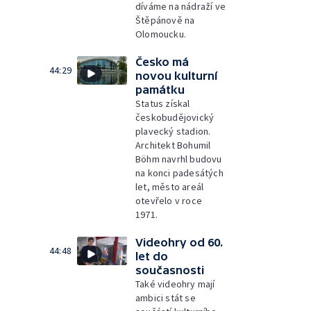
díváme na nádraží ve
Štěpánově na
Olomoucku.
Česko má
44:29
novou kulturní
památku
Status získal
českobudějovický
plavecký stadion.
Architekt Bohumil
Böhm navrhl budovu
na konci padesátých
let, město areál
otevřelo v roce
1971.
Videohry od 60.
44:48
let do
současnosti
Také videohry mají
ambici stát se