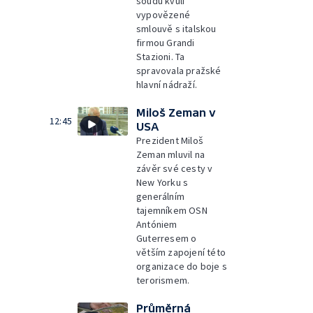
soudů kvůli
vypovězené
smlouvě s italskou
firmou Grandi
Stazioni. Ta
spravovala pražské
hlavní nádraží.
Miloš Zeman v
12:45
USA
Prezident Miloš
Zeman mluvil na
závěr své cesty v
New Yorku s
generálním
tajemníkem OSN
Antóniem
Guterresem o
větším zapojení této
organizace do boje s
terorismem.
Průměrná