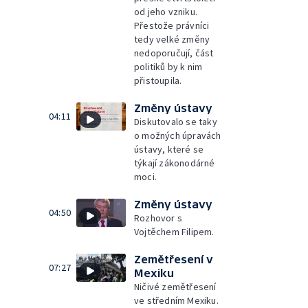
od jeho vzniku.
Přestože právníci
tedy velké změny
nedoporučují, část
politiků by k nim
přistoupila.
Změny ústavy
04:11
Diskutovalo se taky
o možných úpravách
ústavy, které se
týkají zákonodárné
moci.
Změny ústavy
04:50
Rozhovor s
Vojtěchem Filipem.
Zemětřesení v
07:27
Mexiku
Ničivé zemětřesení
ve středním Mexiku.