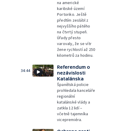
na americké
karibské území
Portoriko. Ještě
předtím zeslábl z
nejvyššího pátého
na čtvrtý stupeň.
Úřady přesto
varovaly, že se vítr
žene rychlostí až 250
kilometrů za hodinu.
Referendum o
34:44
nezávislosti
Katalánska
Španělská policie
prohledala kanceláře
regionální
katalánské vlády a
zatkla 12 lidí –
včetně tajemníka
vicepremiéra.