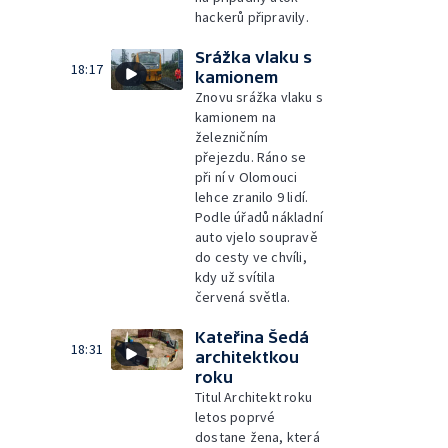
hackerů připravily.
Srážka vlaku s
18:17
kamionem
Znovu srážka vlaku s
kamionem na
železničním
přejezdu. Ráno se
při ní v Olomouci
lehce zranilo 9 lidí.
Podle úřadů nákladní
auto vjelo soupravě
do cesty ve chvíli,
kdy už svítila
červená světla.
Kateřina Šedá
18:31
architektkou
roku
Titul Architekt roku
letos poprvé
dostane žena, která