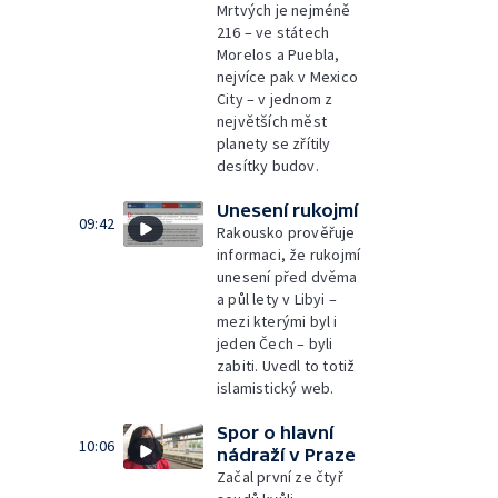
Mrtvých je nejméně
216 – ve státech
Morelos a Puebla,
nejvíce pak v Mexico
City – v jednom z
největších měst
planety se zřítily
desítky budov.
Unesení rukojmí
09:42
Rakousko prověřuje
informaci, že rukojmí
unesení před dvěma
a půl lety v Libyi –
mezi kterými byl i
jeden Čech – byli
zabiti. Uvedl to totiž
islamistický web.
Spor o hlavní
10:06
nádraží v Praze
Začal první ze čtyř