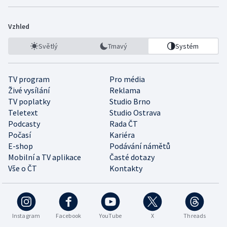
Vzhled
Světlý
Tmavý
Systém
TV program
Pro média
Živé vysílání
Reklama
TV poplatky
Studio Brno
Teletext
Studio Ostrava
Podcasty
Rada ČT
Počasí
Kariéra
E-shop
Podávání námětů
Mobilní a TV aplikace
Časté dotazy
Vše o ČT
Kontakty
Instagram
Facebook
YouTube
X
Threads