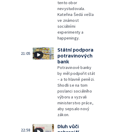
tento obor
nevystudovala.
Kateřina Šedá vešla
ve známost
sociálními
experimenty a
happeningy.
Státní podpora
21:05
potravinových
bank
Potravinové banky
by měl podpořit stát
– a to hlavně penězi.
Shodli se na tom
poslanci sociálního
výboru a vyzvali
ministerstvo práce,
aby sepsalo nový
zákon.
Dluh vůči
22:58