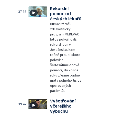
Rekordní
37:33
pomoc od
českých lékařů
Humanitárně-
zdravotnický
program MEDEVAC
letos pokoří další
rekord. Jen v
Jordánsku, kam
ročně proudí skoro
polovina
šedesátimilionové
pomoci, do konce
roku zřejmě padne
meta jednoho tisíce
operovaných
pacientů.
Vyšetřování
39:47
včerejšího
výbuchu