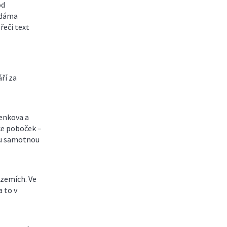
od
 dáma
řeči text
ří za
venkova a
íce poboček –
ou samotnou
 zemích. Ve
a to v