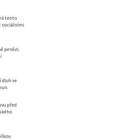
rá tento
 sociálními
ě penězi.
i
í dluh ve
run.
ovu před
nského
roškou