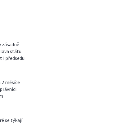
y zásadně
lava státu
t i předsedu
a 2 měsíce
právníci
im
é se týkají