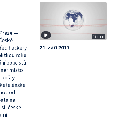
 Praze —
49 min
České
řed hackery
21. září 2017
ektkou roku
í policistů
tner místo
é pošty —
 Katalánska
moc od
bata na
 sil české
rní