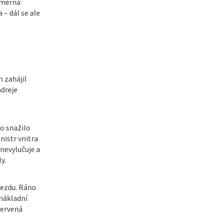
ůměrná
 – dál se ale
 zahájil
ndreje
o snažilo
nistr vnitra
nevylučuje a
y.
jezdu. Ráno
 nákladní
 červená