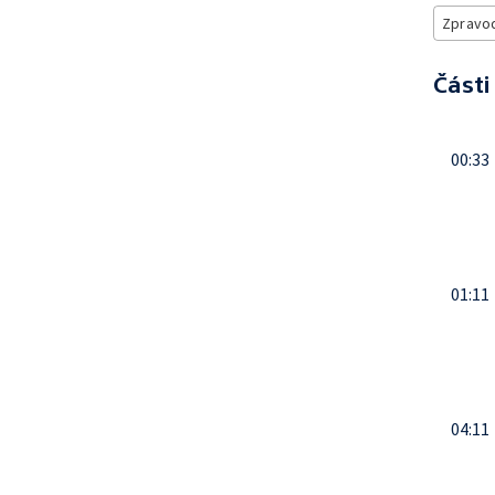
Zpravod
Části
00:33
01:11
04:11