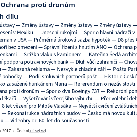
Ochrana proti dronům
h dílu
ústavy — Změny ústavy — Změny ústavy — Změny ústavy —
sení v Mexiku — Unesení rukojmí — Spor o hlavní nádraží v
Zeman v USA — Průměrná úroková sazba hypoték — D8 přes 
oří bez omezení — Správní řízení s hnutím ANO — Ochrana p
lenkami — Srážka vlaku s kamionem — Kateřina Šedá archit
í podpora potravinových bank — Dluh vůči zahraničí — Chován
u — Zakázaná reklama — Nezvykle chladné září — Pošta Par
é pobočky — Podíl smluvních partnerů pošt — Historie Česk
iko zasažené hurikánem Maria — Referendum o nezávislosti
ana proti dronům — Spor o dva Boeingy 737 — Rekordní po
 lékařů — Vyšetřování včerejšího výbuchu — Předvolební de
8 let vězení pro Miloše Vlasáka — Největší cvičení zvláštních
 — Rekonstrukce nádražních budov — Česko má novou kultu
 — Videohry od 60. let do současnosti
o
2017
•
Česko