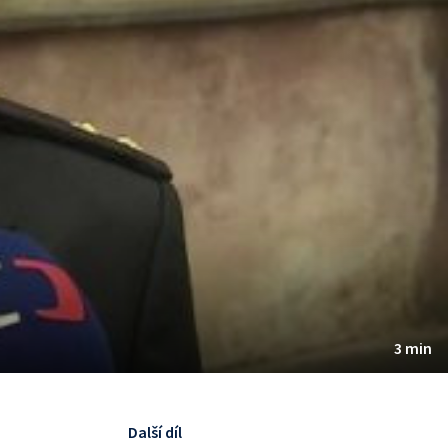
3 min
Další díl