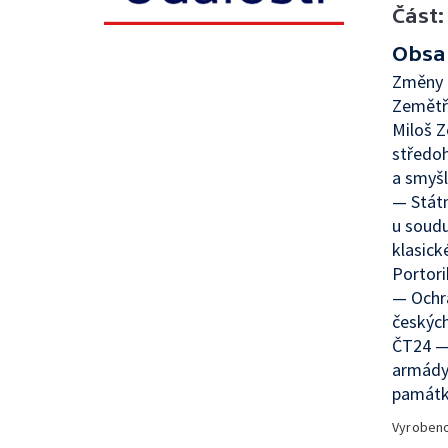
Část:
Obsa
Změny 
Zemětře
Miloš 
středoh
a smyš
— Státn
u soud
klasick
Portor
— Ochr
českých
ČT24 — 
armády
památku
Vyroben