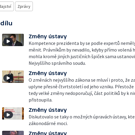
ajství
Zprávy
 dílu
Změny ústavy
Kompetence prezidenta by se podle expertů neměl
měnit. Právníkům by nevadilo, kdyby přímo volená h
mohla kromě jiných justičních špiček sama ustanovi
Nejvyššího správního soudu.
Změny ústavy
O změnách nejvyššího zákona se mluví i proto, že z
uplyne přesně čtvrtstoletí od jeho vzniku. Přestože 
tedy velké změny nedoporučují, část politiků by k n
přistoupila.
Změny ústavy
Diskutovalo se taky o možných úpravách ústavy, kter
zákonodárné moci.
Změny ústavy