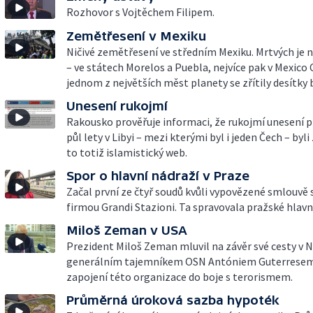
Rozhovor s Vojtěchem Filipem.
Zemětřesení v Mexiku
Ničivé zemětřesení ve středním Mexiku. Mrtvých je
– ve státech Morelos a Puebla, nejvíce pak v Mexico C
jednom z největších měst planety se zřítily desítky 
Unesení rukojmí
Rakousko prověřuje informaci, že rukojmí unesení 
půl lety v Libyi – mezi kterými byl i jeden Čech – byli
to totiž islamistický web.
Spor o hlavní nádraží v Praze
Začal první ze čtyř soudů kvůli vypovězené smlouvě 
firmou Grandi Stazioni. Ta spravovala pražské hlavní
Miloš Zeman v USA
Prezident Miloš Zeman mluvil na závěr své cesty v N
generálním tajemníkem OSN Antóniem Guterresem
zapojení této organizace do boje s terorismem.
Průměrná úroková sazba hypoték