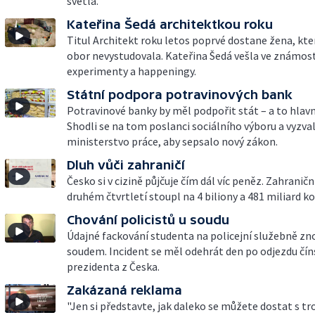
světla.
Kateřina Šedá architektkou roku
Titul Architekt roku letos poprvé dostane žena, kte
obor nevystudovala. Kateřina Šedá vešla ve známost
experimenty a happeningy.
Státní podpora potravinových bank
Potravinové banky by měl podpořit stát – a to hlavn
Shodli se na tom poslanci sociálního výboru a vyzval
ministerstvo práce, aby sepsalo nový zákon.
Dluh vůči zahraničí
Česko si v cizině půjčuje čím dál víc peněz. Zahraničn
druhém čtvrtletí stoupl na 4 biliony a 481 miliard ko
Chování policistů u soudu
Údajné fackování studenta na policejní služebně zn
soudem. Incident se měl odehrát den po odjezdu čí
prezidenta z Česka.
Zakázaná reklama
"Jen si představte, jak daleko se můžete dostat s t