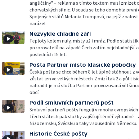
angličtiny" – reklama s tímto textem musí zmizet 
chorvatských silnic. U soudu se toho domohla první
Spojených států Melania Trumpová, na jejíž znalost 
narážel.
Nezvykle chladné září
Teploty kolem nuly, místy už i mráz. Podle statistik
pozorovatelů na západě Čech zatím nejchladnější zá
posledních 15 let.
Pošta Partner místo klasické pobočky
Česká pošta se chce během 8 let úplně stáhnout z 
zůstat jen ve velkých městech. Zmizí tak 2 a půl tis
nahradit je má služba Partner provozovaná většin
obcí.
Podíl smluvních partnerů pošt
Smluvní partneři pošty fungují v mnoha evropských
třech státech pak služby zajišťují téměř výhradně – 
Nizozemsku, Švédsku a taky v sousedním Německu.
Historie České pošty