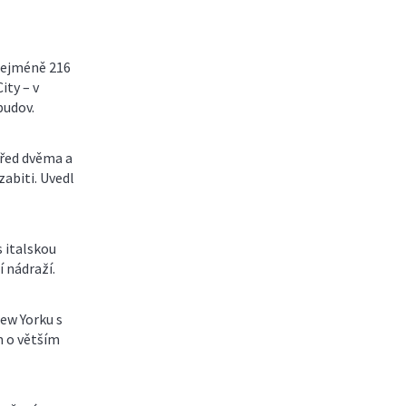
 nejméně 216
ity – v
budov.
před dvěma a
 zabiti. Uvedl
s italskou
 nádraží.
ew Yorku s
 o větším