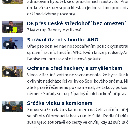
Zdražování hypoték se o prázdninách zastavilo. Pr
úroková sazba v srpnu klesla o jednu setinu procenta
drží nad dvěma procenty.
D8 přes České středohoří bez omezení
Živý vstup Renaty Myslíkové.
Správní řízení s hnutím ANO
Úřad pro dohled nad hospodařením politických stran
správní řízení s hnutím ANO. Kvůli knize předsedy A
Babiše mu hrozí až stotisícová pokuta.
Ochrana před hackery a smyšlenkami
Vláda v Berlíně zatím nezaznamenala, že by se Rusk
ovlivnit nadcházející volby do Spolkového sněmu. Mi
ale k právě řečenému poznamenal, že takový pokus 
německé úřady se na případný útok hackerů připravil
Srážka vlaku s kamionem
Znovu srážka vlaku s kamionem na železničním pře
se při ní v Olomouci lehce zranilo 9 lidí. Podle úřadů
auto vjelo soupravě do cesty ve chvíli, kdy už svítila