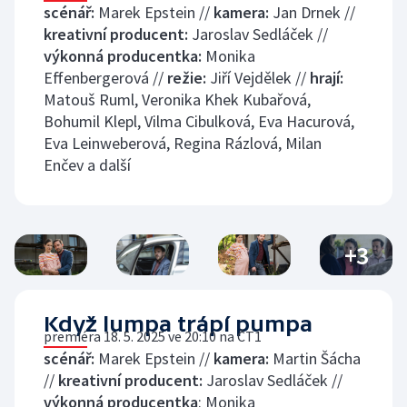
scénář:
Marek Epstein //
kamera:
Jan Drnek //
kreativní producent:
Jaroslav Sedláček //
výkonná producentka:
Monika
Effenbergerová //
režie:
Jiří Vejdělek //
hrají:
Matouš Ruml, Veronika Khek Kubařová,
Bohumil Klepl, Vilma Cibulková, Eva Hacurová,
Eva Leinweberová, Regina Rázlová, Milan
Enčev a další
+
3
Když lumpa trápí pumpa
premiéra 18. 5. 2025 ve 20:10 na ČT1
scénář:
Marek Epstein //
kamera:
Martin Šácha
//
kreativní producent:
Jaroslav Sedláček //
výkonná producentka
: Monika