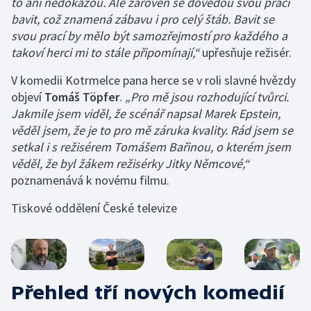
to ani nedokážou. Ale zároveň se dovedou svou prací
bavit, což znamená zábavu i pro celý štáb. Bavit se
svou prací by mělo být samozřejmostí pro každého a
takoví herci mi to stále připomínají,“
upřesňuje režisér.
V komedii Kotrmelce pana herce se v roli slavné hvězdy
objeví
Tomáš Töpfer
.
„Pro mě jsou rozhodující tvůrci.
Jakmile jsem viděl, že scénář napsal Marek Epstein,
věděl jsem, že je to pro mě záruka kvality. Rád jsem se
setkal i s režisérem Tomášem Bařinou, o kterém jsem
věděl, že byl žákem režisérky Jitky Němcové,“
poznamenává k novému filmu.
Tiskové oddělení České televize
Přehled tří nových komedií