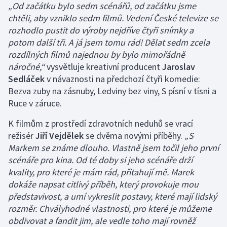
„Od začátku bylo sedm scénářů, od začátku jsme
chtěli, aby vzniklo sedm filmů. Vedení České televize se
rozhodlo pustit do výroby nejdříve čtyři snímky a
potom další tři. A já jsem tomu rád! Dělat sedm zcela
rozdílných filmů najednou by bylo mimořádně
náročné,“
vysvětluje kreativní producent
Jaroslav
Sedláček
v návaznosti na předchozí čtyři komedie:
Bezva zuby na zásnuby, Ledviny bez viny, S písní v tísni a
Ruce v záruce.
K filmům z prostředí zdravotních neduhů se vrací
režisér
Jiří Vejdělek
se dvěma novými příběhy.
„S
Markem se známe dlouho. Vlastně jsem točil jeho první
scénáře pro kina. Od té doby si jeho scénáře drží
kvality, pro které je mám rád, přitahují mě. Marek
dokáže napsat citlivý příběh, který provokuje mou
představivost, a umí vykreslit postavy, které mají lidský
rozměr. Chvályhodné vlastnosti, pro které je můžeme
obdivovat a fandit jim, ale vedle toho mají rovněž