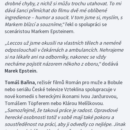
drobné chyby, z nichž si můžu trochu utahovat. To mi
dává šanci přimíchat do filmu dvě mé oblíbené
ingredience – humor a soucit. V tom jsme si, myslím, s
Markem blízcí a souzníme,“
řekl o spolupráci se
scenáristou Markem Epsteinem.
„Leccos už jsme okusili na vlastních tělech a neméně
odposlouchali v čekárnách a ambulancích. Nehrajeme
si na lékaře ani na odborníky, nakonec se vždy
necháme pojistit názorem někoho z oboru,“
dodává
Marek Epstein.
Tomáš Bařina
, režisér filmů Román pro muže a Bobule
nebo seriálu České televize Vzteklina spolupracuje v
nové komedii s hereckými ikonami Ivou Janžurovou,
Tomášem Töpferem nebo Klárou Melíškovou.
„Samozřejmě, že taková práce je radost. Opravdové
herecké osobnosti totiž v sobě mají také pokoru a
soustředěnost na práci, aby ji odvedly co nejlépe. Jinak