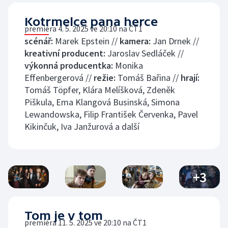
Kotrmelce pana herce
premiéra 4. 5. 2025 ve 20:10 na ČT1
scénář:
Marek Epstein //
kamera:
Jan Drnek //
kreativní producent:
Jaroslav Sedláček //
výkonná producentka:
Monika
Effenbergerová //
režie:
Tomáš Bařina //
hrají:
Tomáš Töpfer, Klára Melíšková, Zdeněk
Piškula, Ema Klangová Businská, Simona
Lewandowska, Filip František Červenka, Pavel
Kikinčuk, Iva Janžurová a další
+
3
Tom je v tom
premiéra 11. 5. 2025 ve 20:10 na ČT1