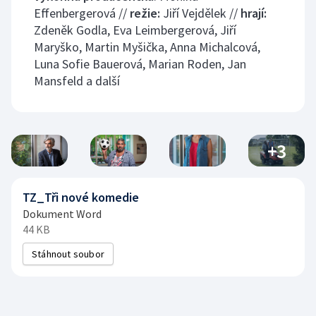
Effenbergerová //
režie:
Jiří Vejdělek //
hrají:
Zdeněk Godla, Eva Leimbergerová, Jiří
Maryško, Martin Myšička, Anna Michalcová,
Luna Sofie Bauerová, Marian Roden, Jan
Mansfeld a další
+
3
TZ_Tři nové komedie
Dokument Word
44 KB
Stáhnout soubor