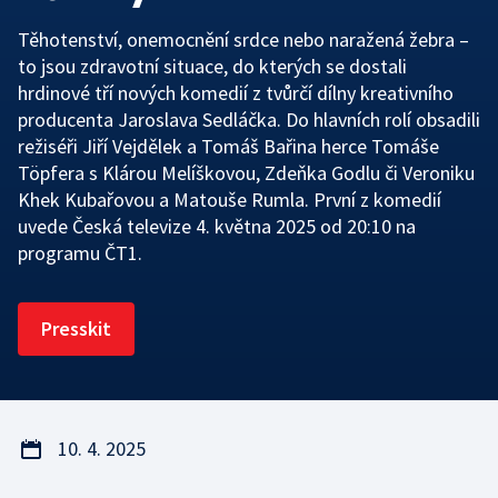
Rada ČT
Těhotenství, onemocnění srdce nebo naražená žebra –
Sledovanost a data o vysílání
Hudební banky
Přístupnost
Etický panel
to jsou zdravotní situace, do kterých se dostali
Veřejné zakázky
Scénický provoz
hrdinové tří nových komedií z tvůrčí dílny kreativního
Vliv vysílání na děti
Statut ČT
producenta Jaroslava Sedláčka. Do hlavních rolí obsadili
Registr
Produkce a audiovizuální tvorba
Časté dotazy
Kodex ČT
režiséři Jiří Vejdělek a Tomáš Bařina herce Tomáše
Töpfera s Klárou Melíškovou, Zdeňka Godlu či Veroniku
Zákony
Reklama
ČT podporuje
Khek Kubařovou a Matouše Rumla. První z komedií
uvede Česká televize 4. května 2025 od 20:10 na
Standardy ČT
Pravidla pro dodavatele
Hasičský sbor
programu ČT1.
GDPR
Svobodný přístup k informacím
Presskit
Smluvní podmínky ČT
Bezpečnostní pravidla pro návštěvníky ČT
10. 4. 2025