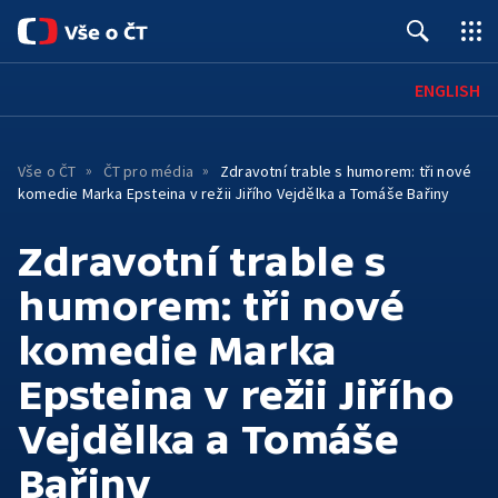
Úvod
ENGLISH
Pro média
Vše o ČT
ČT pro média
Zdravotní trable s humorem: tři nové
Kontakty
komedie Marka Epsteina v režii Jiřího Vejdělka a Tomáše Bařiny
O ČT
Zdravotní trable s
Základní informace
ČT ONLINE
humorem: tři nové
Mobilní aplikace
PRO DIVÁKY
Historie
komedie Marka
Jak sledovat
SPOLUPRÁCE A KARIÉRA
Červené tlačítko
Lidé
Epsteina v režii Jiřího
Kariéra
HOSPODAŘENÍ A LEGISLATIVA
Archiv ČT
iVysílání
TS Brno
Vejdělka a Tomáše
Hospodaření a finanční situace
Konkurzy
Galerie a prodejna
Podcasty
TS Ostrava
Bařiny
Interaktivní rozpočet
Podávání námětů
Edice ČT