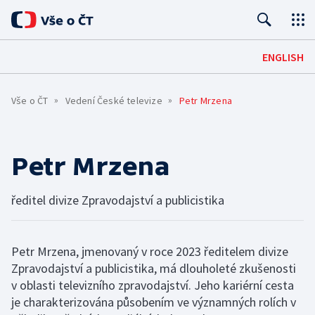
Úvod
ENGLISH
Pro média
Vše o ČT
Vedení České televize
Petr Mrzena
Kontakty
O ČT
Petr Mrzena
Základní informace
ČT ONLINE
Mobilní aplikace
PRO DIVÁKY
Historie
ředitel divize Zpravodajství a publicistika
Jak sledovat
SPOLUPRÁCE A KARIÉRA
Červené tlačítko
Lidé
Petr Mrzena, jmenovaný v roce 2023 ředitelem divize
Kariéra
HOSPODAŘENÍ A LEGISLATIVA
Archiv ČT
iVysílání
TS Brno
Zpravodajství a publicistika, má dlouholeté zkušenosti
Hospodaření a finanční situace
Konkurzy
v oblasti televizního zpravodajství. Jeho kariérní cesta
Galerie a prodejna
Podcasty
TS Ostrava
je charakterizována působením ve významných rolích v
Interaktivní rozpočet
Podávání námětů
Edice ČT