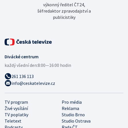
výkonný ředitel ČT24,
šéfredaktor zpravodajství a
publicistiky
Divácké centrum
každý všední den:
8:00—16:00 hodin
261 136 113
info@ceskatelevize.cz
TV program
Pro média
Živé vysílání
Reklama
TV poplatky
Studio Brno
Teletext
Studio Ostrava
Podcasty
Rada ČT