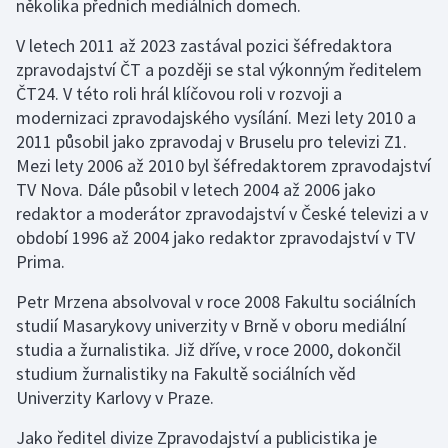
Rada ČT
několika předních mediálních domech.
Sledovanost a data o vysílání
Hudební banky
Přístupnost
V letech 2011 až 2023 zastával pozici šéfredaktora
Etický panel
zpravodajství ČT a později se stal výkonným ředitelem
Veřejné zakázky
Scénický provoz
Vliv vysílání na děti
Statut ČT
ČT24. V této roli hrál klíčovou roli v rozvoji a
modernizaci zpravodajského vysílání. Mezi lety 2010 a
Registr
Produkce a audiovizuální tvorba
Časté dotazy
Kodex ČT
2011 působil jako zpravodaj v Bruselu pro televizi Z1.
Zákony
Mezi lety 2006 až 2010 byl šéfredaktorem zpravodajství
Reklama
ČT podporuje
TV Nova. Dále působil v letech 2004 až 2006 jako
Standardy ČT
Pravidla pro dodavatele
redaktor a moderátor zpravodajství v České televizi a v
Hasičský sbor
období 1996 až 2004 jako redaktor zpravodajství v TV
GDPR
Prima.
Svobodný přístup k informacím
Petr Mrzena absolvoval v roce 2008 Fakultu sociálních
studií Masarykovy univerzity v Brně v oboru mediální
Smluvní podmínky ČT
studia a žurnalistika. Již dříve, v roce 2000, dokončil
studium žurnalistiky na Fakultě sociálních věd
Bezpečnostní pravidla pro návštěvníky ČT
Univerzity Karlovy v Praze.
Jako ředitel divize Zpravodajství a publicistika je