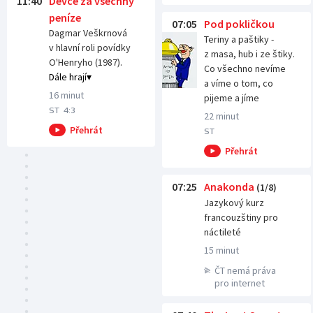
11:40
Děvče za všechny
peníze
07:05
Pod pokličkou
Dagmar Veškrnová
Teriny a paštiky -
v hlavní roli povídky
z masa, hub i ze štiky.
O'Henryho (1987).
Co všechno nevíme
Dále hrají
a víme o tom, co
16 minut
pijeme a jíme
ST
4:3
22 minut
ST
07:25
Anakonda
(1/8)
Jazykový kurz
francouzštiny pro
náctileté
15 minut
ČT nemá práva
pro internet