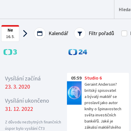
Ne
Kalendář
Filtr pořadů
16. 5.
00 na ČT2
Ráno od 06:
Vysílání začíná
05:59
Studio 6
Geraint Anderson?
23. 3. 2020
britský spisovatel
a bývalý makléř se
Vysílání ukončeno
proslavil jako autor
31. 12. 2022
knihy o špinavostech
světa investičních
bankéřů. Jaké je
Z důvodu nezbytných finančních
zákulisí makléřského
úspor bylo vysílání ČT3