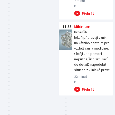
7 minut
P
11:35
Milénium
Brněnští
lékaři připravují vznik
unikátního centrum pro
vzdělávání v medicíně.
Chtějí zde pomocí
nejrůznějších simulací
do detailů napodobit
situace z klinické praxe.
22 minut
P