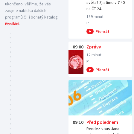
světa? Zjistíme v 7:40
ukončeno. Věříme, že Vás
na ČT 24.
zaujme nabídka dalších
189 minut
programů ČT i bohatý katalog
iVysílání
.
P
09:00
Zprávy
12 minut
P
09:10
Před polednem
Rendez-vous Jana