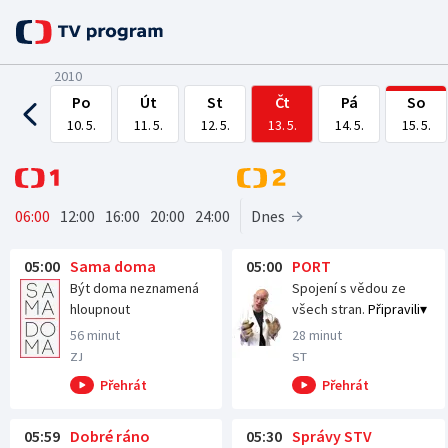
2010
Po
Út
St
Čt
Pá
So
10. 5.
11. 5.
12. 5.
13. 5.
14. 5.
15. 5.
06
:00
12
:00
16
:00
20
:00
24
:00
Dnes
Ráno od 06:00 na ČT1
Ráno od 06:
05:00
Sama doma
05:00
PORT
Být doma neznamená
Spojení s vědou ze
hloupnout
všech stran.
Připravili
56 minut
28 minut
ZJ
ST
05:59
Dobré ráno
05:30
Správy STV