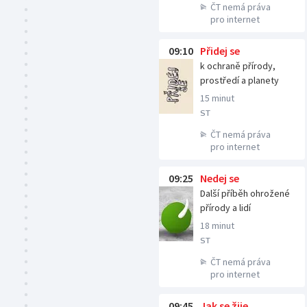
ČT nemá práva
pro internet
09:10
Přidej se
k ochraně přírody,
prostředí a planety
15 minut
ST
ČT nemá práva
pro internet
09:25
Nedej se
Další příběh ohrožené
přírody a lidí
18 minut
ST
ČT nemá práva
pro internet
09:45
Jak se žije