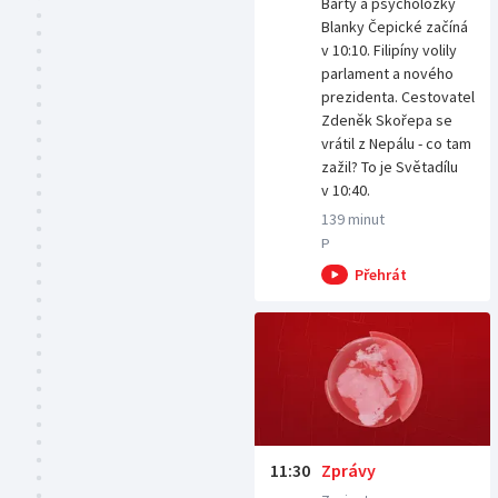
Bárty a psycholožky
Blanky Čepické začíná
v 10:10. Filipíny volily
parlament a nového
prezidenta. Cestovatel
Zdeněk Skořepa se
vrátil z Nepálu - co tam
zažil? To je Světadílu
v 10:40.
139 minut
P
11:30
Zprávy