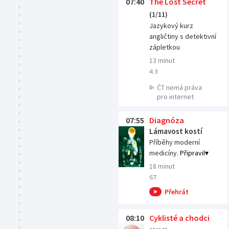
07:40
The Lost Secret
(1/11)
Jazykový kurz
angličtiny s detektivní
zápletkou
13 minut
4:3
ČT nemá práva
pro internet
07:55
Diagnóza
Lámavost kostí
Příběhy moderní
medicíny.
Připravil
18 minut
ST
08:10
Cyklisté a chodci