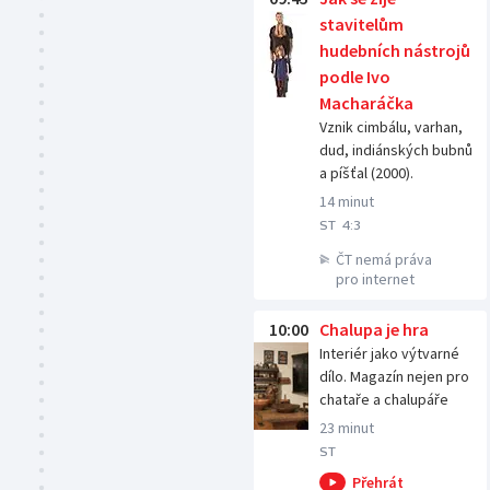
stavitelům
hudebních nástrojů
podle Ivo
Macharáčka
Vznik cimbálu, varhan,
dud, indiánských bubnů
a píšťal (2000).
14 minut
ST
4:3
ČT nemá práva
pro internet
10:00
Chalupa je hra
Interiér jako výtvarné
dílo. Magazín nejen pro
chataře a chalupáře
23 minut
ST