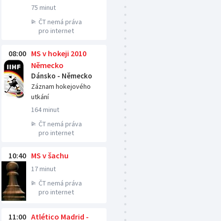
75 minut
ČT nemá práva
pro internet
08:00
MS v hokeji 2010
Německo
Dánsko - Německo
Záznam hokejového
utkání
164 minut
ČT nemá práva
pro internet
10:40
MS v šachu
17 minut
ČT nemá práva
pro internet
11:00
Atlético Madrid -