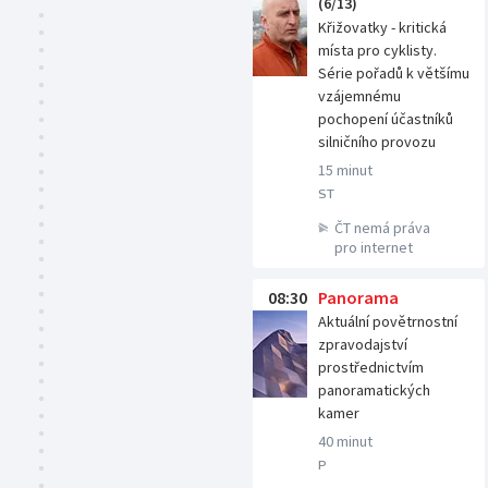
(6/13)
Křižovatky - kritická
místa pro cyklisty.
Série pořadů k většímu
vzájemnému
pochopení účastníků
silničního provozu
15 minut
ST
ČT nemá práva
pro internet
08:30
Panorama
Aktuální povětrnostní
zpravodajství
prostřednictvím
panoramatických
kamer
40 minut
P