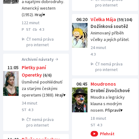
a najatými dobrodruhy.
pro internet
Americký western
(1952).
Hrají
06:20
Včelka Mája
(59/104)
122 minut
Dožínková soutěž
P
ST
čb
4:3
Animovaný příběh
ČT nemá práva
včelky a jejích přátel.
pro internet
24 minut
4:3
Archivní návraty
ČT nemá práva
11:05
Pletky paní
pro internet
Operetky
(6/6)
Úsměvné poohlédnutí
06:45
Moudronos
za starými českými
Drobní živočichové
operetami (1988).
Hrají
Moudra a legrácky
34 minut
klauna s modrým
nosem.
Připravil
ST
4:3
18 minut
ČT nemá práva
pro internet
ST
4:3