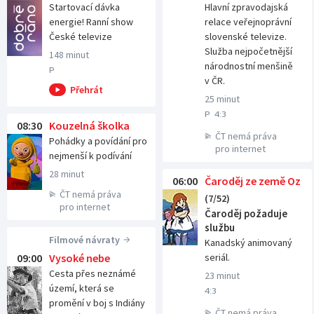
Startovací dávka
Hlavní zpravodajská
energie! Ranní show
relace veřejnoprávní
České televize
slovenské televize.
Služba nejpočetnější
148 minut
národnostní menšině
P
v ČR.
25 minut
P
4:3
08:30
Kouzelná školka
ČT nemá práva
Pohádky a povídání pro
pro internet
nejmenší k podívání
28 minut
06:00
Čaroděj ze země Oz
ČT nemá práva
(7/52)
pro internet
Čaroděj požaduje
službu
Filmové návraty
Kanadský animovaný
09:00
Vysoké nebe
seriál.
Cesta přes neznámé
23 minut
území, která se
4:3
promění v boj s Indiány
ČT nemá práva