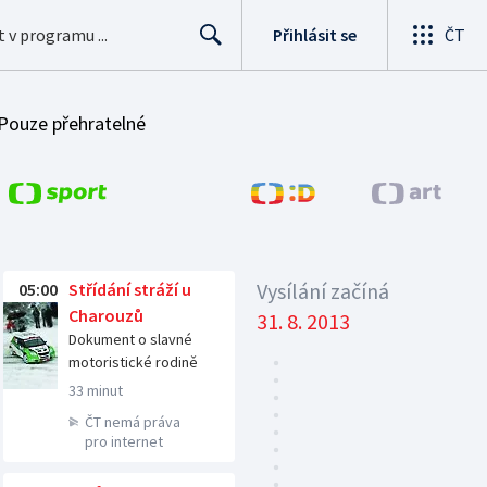
Přihlásit se
ČT
Search
Pouze přehratelné
00 na ČT24
Ráno od 06:00 na ČT
Vysílání začíná
05:00
Střídání stráží u
Předchozí pořady
Charouzů
31. 8. 2013
sport
Dokument o slavné
motoristické rodině
33 minut
ČT nemá práva
pro internet