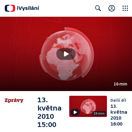
Close
Search
16 min
13.
Další díl
13.
května
května
29 min
2010
2010
15:00
16:00