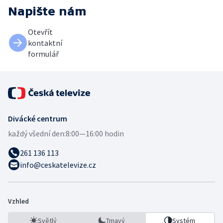
Napište nám
Otevřít
kontaktní
formulář
Divácké centrum
každý všední den:
8:00—16:00 hodin
261 136 113
info@ceskatelevize.cz
Vzhled
Světlý
Tmavý
Systém