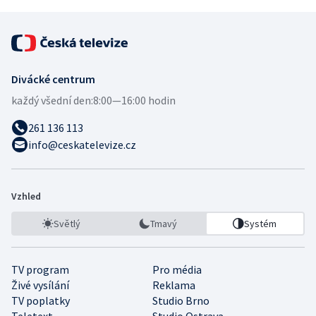
Divácké centrum
každý všední den:
8:00—16:00 hodin
261 136 113
info@ceskatelevize.cz
Vzhled
Světlý
Tmavý
Systém
TV program
Pro média
Živé vysílání
Reklama
TV poplatky
Studio Brno