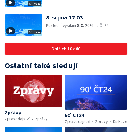
51 min
8. srpna 17:03
Poslední vysílání
8. 8. 2026
na ČT24
51 min
Dalších 10 dílů
Ostatní také sledují
Zprávy
90’ ČT24
Zpravodajství
Zprávy
Zpravodajství
Zprávy
Diskuze