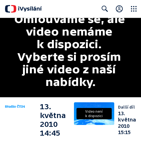
Omlouváme se, ale 
Close
Search
video nemáme 
k dispozici. 
Vyberte si prosím 
jiné video z naší 
nabídky.
13.
Další díl
Video není
13.
května
k dispozici
května
2010
2010
14:45
15:15