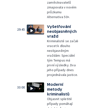
zaměstnavatelů
zmapovala v novém
průzkumu
Alternativa 50+.
Vyšetřování
29:45
neobjasněných
vražd
Kriminalisté se začali
vracet k dlouho
neobjasněným
vraždám: Speciální
tým Tempus má
první výsledky. Dva
jeho případy dnes
projednávala justice.
Moderní
33:00
metody
kriminalistů
Objasnit spletité
případy pomáhají