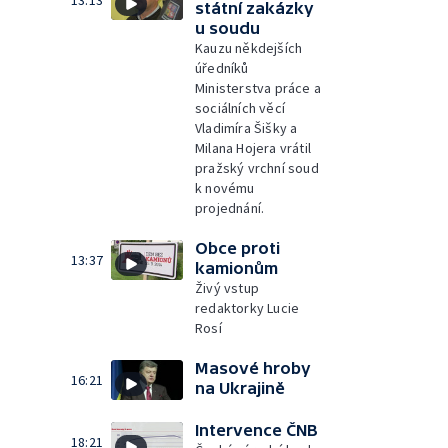
státní zakázky
u soudu
Kauzu někdejších
úředníků
Ministerstva práce a
sociálních věcí
Vladimíra Šišky a
Milana Hojera vrátil
pražský vrchní soud
k novému
projednání.
Obce proti
13:37
kamionům
Živý vstup
redaktorky Lucie
Rosí
Masové hroby
16:21
na Ukrajině
Intervence ČNB
18:21