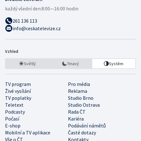
každý všední den:
8:00—16:00 hodin
261 136 113
info@ceskatelevize.cz
Vzhled
Světlý
Tmavý
Systém
TV program
Pro média
Živé vysílání
Reklama
TV poplatky
Studio Brno
Teletext
Studio Ostrava
Podcasty
Rada ČT
Počasí
Kariéra
E-shop
Podávání námětů
Mobilní a TV aplikace
Časté dotazy
Vše o ČT
Kontakty