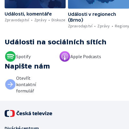
Události, komentáře
Události v regionech
Zpravodajství
Zprávy
Diskuze
(Brno)
Zpravodajství
Zprávy
Region
Události
na sociálních sítích
Spotify
Apple Podcasts
Napište nám
Otevřít
kontaktní
formulář
Divácké centrum