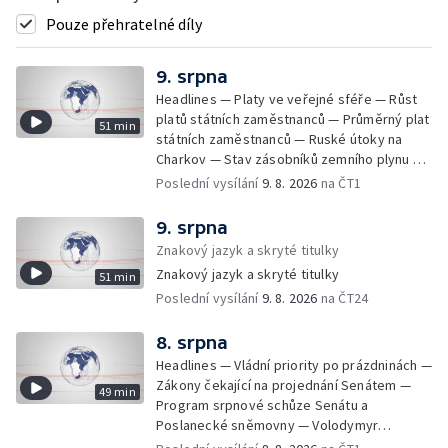
Pouze přehratelné díly
9. srpna
Headlines — Platy ve veřejné sféře — Růst
platů státních zaměstnanců — Průměrný plat
51 min
státních zaměstnanců — Ruské útoky na
Charkov — Stav zásobníků zemního plynu —
Oprava na dálnici D11 — Evakuace v Britské
Poslední vysílání
9. 8. 2026
na ČT1
Kolumbii kvůli požáru — Následky ničivých
požárů ve Francii — Izrael odmítá mírový
9. srpna
plán pro Gazu — Nelegální stavby u Vltavy —
Znakový jazyk a skryté titulky
Osobní auta v Česku — Nový film Hořké
Znakový jazyk a skryté titulky
51 min
svátky Pedra Almodóvara — Tajfun Dolphin v
Poslední vysílání
9. 8. 2026
na ČT24
Číně — FIFA odsoudila útoky na svého
předsedu — Dohoda o provozu v
Hormuzském průlivu — Vysoká návštěvnost
8. srpna
koupališť — Bezpečné koupání ve vedrech
Headlines — Vládní priority po prázdninách —
— Jak zdražovalo pivo — Zmenšování
Zákony čekající na projednání Senátem —
49 min
nových bytů — Průměrné velikosti nových
Program srpnové schůze Senátu a
bytů v Praze — Rodina na 37 m² — Změny
Poslanecké sněmovny — Volodymyr
podmínek asistované reprodukce —
Zelenskyj jednal poprvé v Bělehradě —