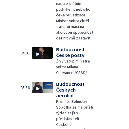
nadále státním
podnikem, nebo ho
čeká privatizace.
Ministr vnitra chtěl
transformaci na
akciovou společnost
definitivně zastavit.
Budoucnost
04:03
České pošty
Živý vstup ministra
vnitra Milana
Chovance /ČSSD/
Budoucnost
05:56
Českých
aeroliní
Premiér Bohuslav
Sobotka se má příští
týden sejít s
představiteli
Českého