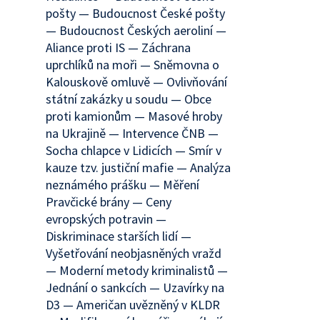
pošty — Budoucnost České pošty
— Budoucnost Českých aeroliní —
Aliance proti IS — Záchrana
uprchlíků na moři — Sněmovna o
Kalouskově omluvě — Ovlivňování
státní zakázky u soudu — Obce
proti kamionům — Masové hroby
na Ukrajině — Intervence ČNB —
Socha chlapce v Lidicích — Smír v
kauze tzv. justiční mafie — Analýza
neznámého prášku — Měření
Pravčické brány — Ceny
evropských potravin —
Diskriminace starších lidí —
Vyšetřování neobjasněných vražd
— Moderní metody kriminalistů —
Jednání o sankcích — Uzavírky na
D3 — Američan uvězněný v KLDR