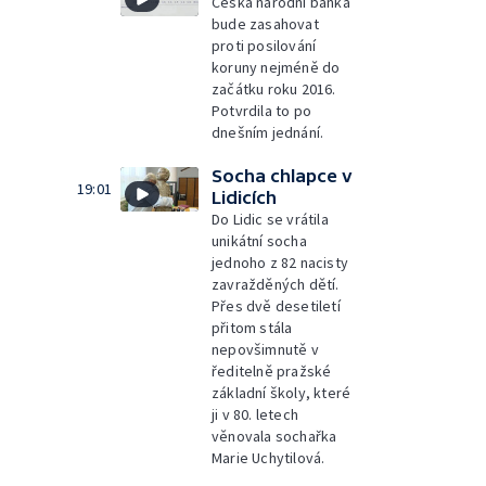
Česká národní banka
bude zasahovat
proti posilování
koruny nejméně do
začátku roku 2016.
Potvrdila to po
dnešním jednání.
Socha chlapce v
19:01
Lidicích
Do Lidic se vrátila
unikátní socha
jednoho z 82 nacisty
zavražděných dětí.
Přes dvě desetiletí
přitom stála
nepovšimnutě v
ředitelně pražské
základní školy, které
ji v 80. letech
věnovala sochařka
Marie Uchytilová.