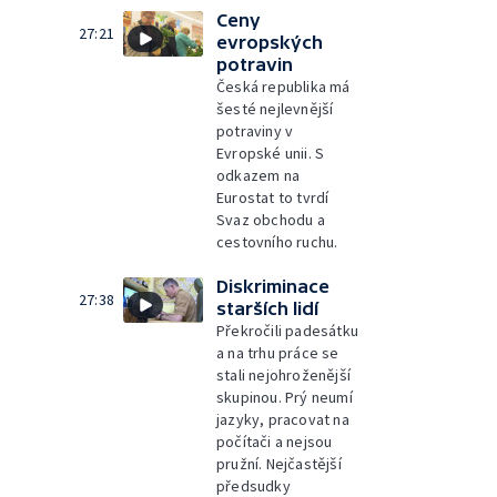
Ceny
27:21
evropských
potravin
Česká republika má
šesté nejlevnější
potraviny v
Evropské unii. S
odkazem na
Eurostat to tvrdí
Svaz obchodu a
cestovního ruchu.
Diskriminace
27:38
starších lidí
Překročili padesátku
a na trhu práce se
stali nejohroženější
skupinou. Prý neumí
jazyky, pracovat na
počítači a nejsou
pružní. Nejčastější
předsudky