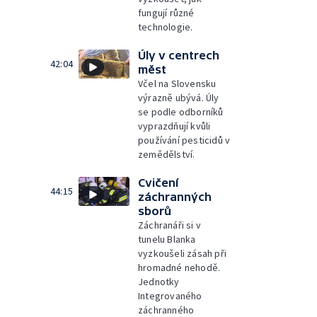
fungují různé
technologie.
Úly v centrech
42:04
měst
Včel na Slovensku
výrazně ubývá. Úly
se podle odborníků
vyprazdňují kvůli
používání pesticidů v
zemědělství.
Cvičení
44:15
záchranných
sborů
Záchranáři si v
tunelu Blanka
vyzkoušeli zásah při
hromadné nehodě.
Jednotky
Integrovaného
záchranného