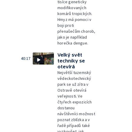
tisíce geneticky
modifikovaných
komárů tropických.
Hmyz má pomoci v
boji proti
přenašečům chorob,
jako je například
horečka dengue.
Velký svět
40:17
techniky se
otevírá
Největší tuzemský
vědeckotechnický
park se už zítra v
Ostravě otevírá
veřejnosti. Ve
čtyřech expozicích
dostanou
návštěvníci možnost
poznat zblízka a v
řadě případů také
vyzkoušet, jak