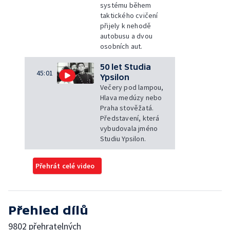
systému během
taktického cvičení
přijely k nehodě
autobusu a dvou
osobních aut.
50 let Studia
45:01
Ypsilon
Večery pod lampou,
Hlava medúzy nebo
Praha stověžatá.
Představení, která
vybudovala jméno
Studiu Ypsilon.
Přehrát celé video
Přehled dílů
9802 přehratelných