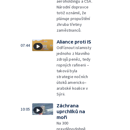
aeroholdingu a ČSA.
Národní dopravce
totiž oznámil, že
plánuje propuštění
zhruba třetiny
zaměstnanců.
Aliance proti IS
07:44
Odříznout islamisty
jednoho z hlavního
zdrojů peněz, tedy
ropných rafinerii –
taková byla
strategie nočních
útoků americko–
arabské koalice v
Sýrii.
Záchrana
10:05
uprchlíků na
moři
Na 300
pravděpodobně