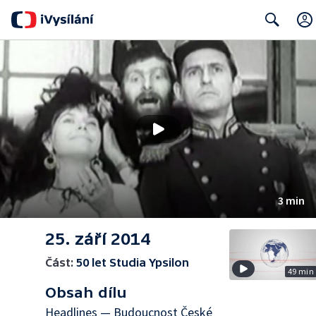
Search
3 min
25. září 2014
Část:
50 let Studia Ypsilon
49 min
Obsah dílu
Headlines — Budoucnost České