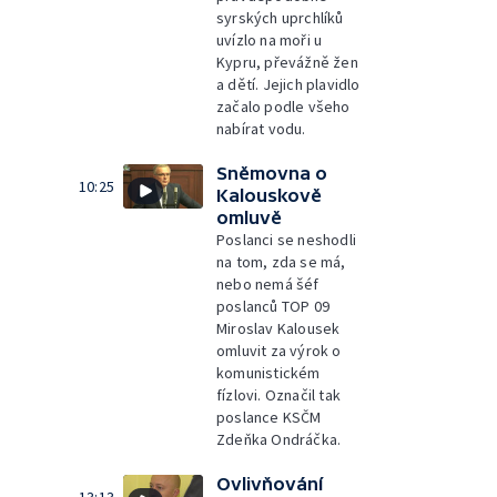
syrských uprchlíků
uvízlo na moři u
Kypru, převážně žen
a dětí. Jejich plavidlo
začalo podle všeho
nabírat vodu.
Sněmovna o
10:25
Kalouskově
omluvě
Poslanci se neshodli
na tom, zda se má,
nebo nemá šéf
poslanců TOP 09
Miroslav Kalousek
omluvit za výrok o
komunistickém
fízlovi. Označil tak
poslance KSČM
Zdeňka Ondráčka.
Ovlivňování
13:13