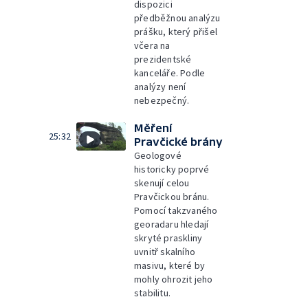
dispozici
předběžnou analýzu
prášku, který přišel
včera na
prezidentské
kanceláře. Podle
analýzy není
nebezpečný.
Měření
25:32
Pravčické brány
Geologové
historicky poprvé
skenují celou
Pravčickou bránu.
Pomocí takzvaného
georadaru hledají
skryté praskliny
uvnitř skalního
masivu, které by
mohly ohrozit jeho
stabilitu.