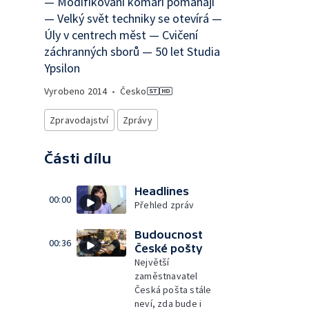
— Modifikovaní komáři pomáhají
— Velký svět techniky se otevírá —
Úly v centrech měst — Cvičení
záchranných sborů — 50 let Studia
Ypsilon
Vyrobeno
2014
•
Česko
Zpravodajství
Zprávy
Části dílu
Headlines
00:00
Přehled zpráv
Budoucnost
00:36
České pošty
Největší
zaměstnavatel
Česká pošta stále
neví, zda bude i