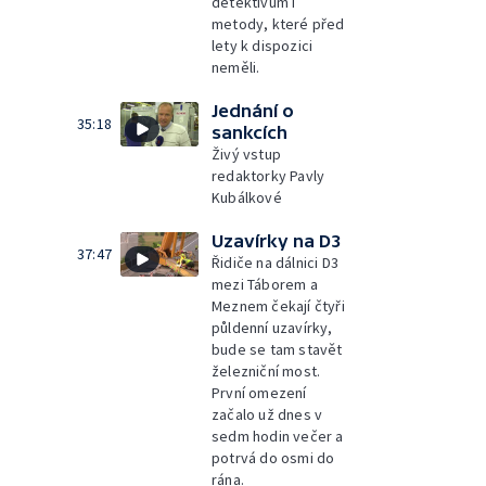
detektivům i
metody, které před
lety k dispozici
neměli.
Jednání o
35:18
sankcích
Živý vstup
redaktorky Pavly
Kubálkové
Uzavírky na D3
37:47
Řidiče na dálnici D3
mezi Táborem a
Meznem čekají čtyři
půldenní uzavírky,
bude se tam stavět
železniční most.
První omezení
začalo už dnes v
sedm hodin večer a
potrvá do osmi do
rána.