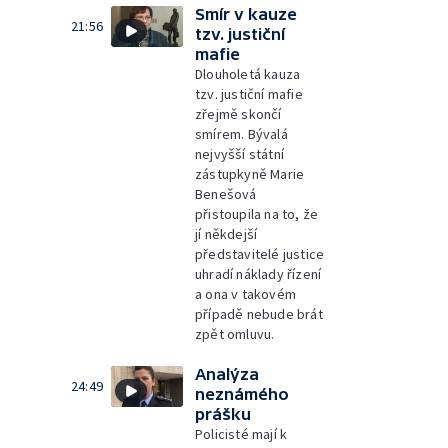
Smír v kauze
21:56
tzv. justiční
mafie
Dlouholetá kauza
tzv. justiční mafie
zřejmě skončí
smírem. Bývalá
nejvyšší státní
zástupkyně Marie
Benešová
přistoupila na to, že
jí někdejší
představitelé justice
uhradí náklady řízení
a ona v takovém
případě nebude brát
zpět omluvu.
Analýza
24:49
neznámého
prášku
Policisté mají k