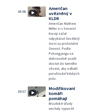
Američan
38:06
uvězněný v
KLDR
Američan Mathew
Miller si v Severní
Koreji začal
odpykávat šestiletý
trest za protistátní
činnost. Podle
Pchongjangu se
dobrovolně snažil
dostat do tamního
vězení, aby odhalil
porušování lidských
práv.
Modifikovaní
39:57
komáři
pomáhají
Brazilské úřady
nechaly vypustit