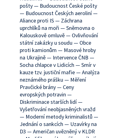
pošty — Budoucnost České pošty
— Budoucnost Českých aeroliní —
Aliance proti IS — Záchrana
uprchlíků na moři — Sněmovna o
Kalouskově omluvě — Ovlivňování
státní zakázky u soudu — Obce
proti kamionům — Masové hroby
na Ukrajině — Intervence ČNB —
Socha chlapce v Lidicích — Smír v
kauze tzv. justiční mafie — Analýza
neznámého prášku — Měření
Pravčické brány — Ceny
evropských potravin —
Diskriminace starších lidí —
Vyšetřování neobjasněných vražd
— Moderní metody kriminalistů —
Jednání o sankcích — Uzavírky na
D3 — Američan uvězněný v KLDR