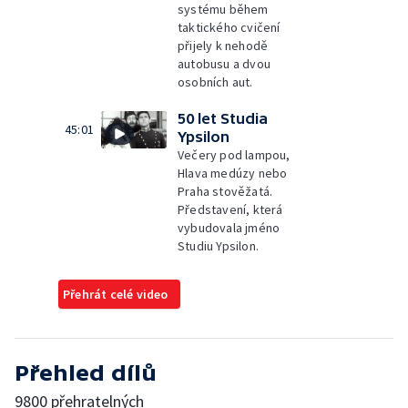
systému během
taktického cvičení
přijely k nehodě
autobusu a dvou
osobních aut.
50 let Studia
45:01
Ypsilon
Večery pod lampou,
Hlava medúzy nebo
Praha stověžatá.
Představení, která
vybudovala jméno
Studiu Ypsilon.
Přehrát celé video
Přehled dílů
9800 přehratelných