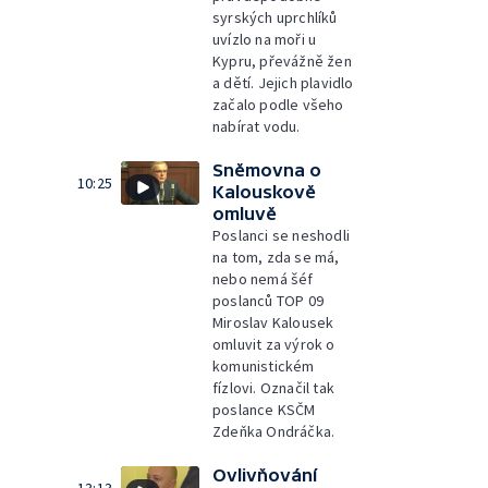
syrských uprchlíků
uvízlo na moři u
Kypru, převážně žen
a dětí. Jejich plavidlo
začalo podle všeho
nabírat vodu.
Sněmovna o
10:25
Kalouskově
omluvě
Poslanci se neshodli
na tom, zda se má,
nebo nemá šéf
poslanců TOP 09
Miroslav Kalousek
omluvit za výrok o
komunistickém
fízlovi. Označil tak
poslance KSČM
Zdeňka Ondráčka.
Ovlivňování
13:13