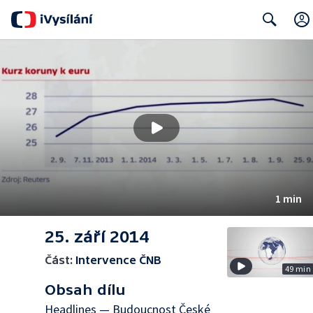
Search
1 min
25. září 2014
Část:
Intervence ČNB
49 min
Obsah dílu
Headlines — Budoucnost České