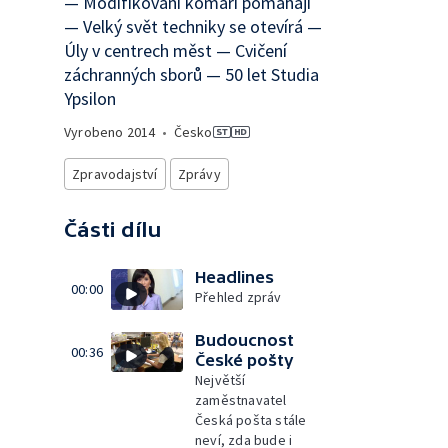
— Modifikovaní komáři pomáhají
— Velký svět techniky se otevírá —
Úly v centrech měst — Cvičení
záchranných sborů — 50 let Studia
Ypsilon
Vyrobeno
2014
•
Česko
Zpravodajství
Zprávy
Části dílu
Headlines
00:00
Přehled zpráv
Budoucnost
00:36
České pošty
Největší
zaměstnavatel
Česká pošta stále
neví, zda bude i