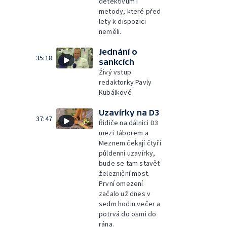
detektivům i
metody, které před
lety k dispozici
neměli.
Jednání o
35:18
sankcích
Živý vstup
redaktorky Pavly
Kubálkové
Uzavírky na D3
37:47
Řidiče na dálnici D3
mezi Táborem a
Meznem čekají čtyři
půldenní uzavírky,
bude se tam stavět
železniční most.
První omezení
začalo už dnes v
sedm hodin večer a
potrvá do osmi do
rána.