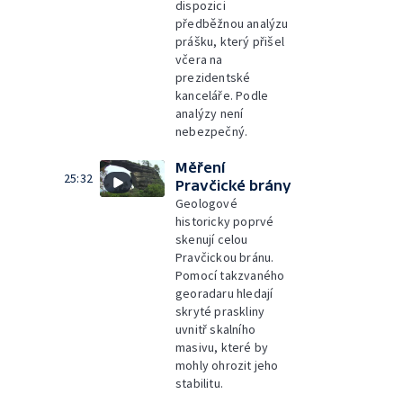
dispozici
předběžnou analýzu
prášku, který přišel
včera na
prezidentské
kanceláře. Podle
analýzy není
nebezpečný.
Měření
25:32
Pravčické brány
Geologové
historicky poprvé
skenují celou
Pravčickou bránu.
Pomocí takzvaného
georadaru hledají
skryté praskliny
uvnitř skalního
masivu, které by
mohly ohrozit jeho
stabilitu.