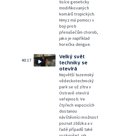
tisíce geneticky
modifikovaných
komárů tropických.
Hmyz má pomoci v
boji proti
přenašečům chorob,
jako je například
horečka dengue.
Velký svět
40:17
techniky se
otevírá
Největší tuzemský
vědeckotechnický
park se už zítra v
Ostravě otevírá
veřejnosti. Ve
čtyřech expozicích
dostanou
návštěvníci možnost
poznat zblízka a v
řadě případů také
vyzkoušet, jak