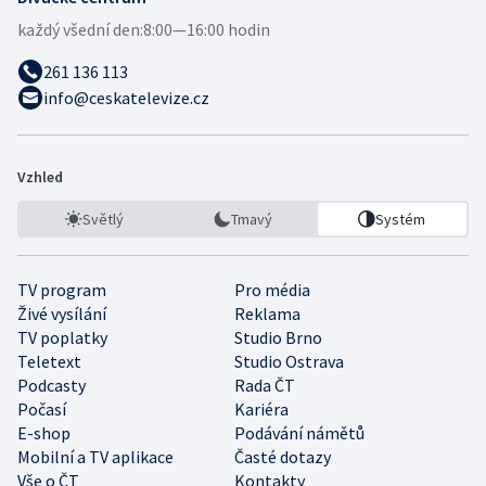
každý všední den:
8:00—16:00 hodin
261 136 113
info@ceskatelevize.cz
Vzhled
Světlý
Tmavý
Systém
TV program
Pro média
Živé vysílání
Reklama
TV poplatky
Studio Brno
Teletext
Studio Ostrava
Podcasty
Rada ČT
Počasí
Kariéra
E-shop
Podávání námětů
Mobilní a TV aplikace
Časté dotazy
Vše o ČT
Kontakty