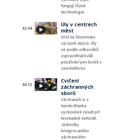
fungují různé
technologie.
Úly v centrech
42:04
měst
Včel na Slovensku
výrazně ubývá. Úly
se podle odborníků
vyprazdňují kvůli
používání pesticidů v
zemědělství.
Cvičení
44:15
záchranných
sborů
Záchranáři si v
tunelu Blanka
vyzkoušeli zásah při
hromadné nehodě.
Jednotky
Integrovaného
záchranného