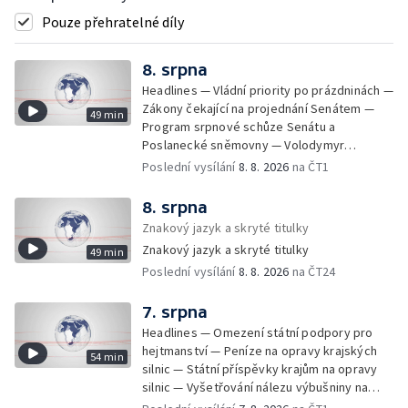
Pouze přehratelné díly
8. srpna
Headlines — Vládní priority po prázdninách —
Zákony čekající na projednání Senátem —
49 min
Program srpnové schůze Senátu a
Poslanecké sněmovny — Volodymyr
Zelenskyj jednal poprvé v Bělehradě —
Poslední vysílání
8. 8. 2026
na ČT1
Útoky na lodě v Černém moři — Tresty za
provoz nelegálních domovů pro seniory —
8. srpna
Populace Česka stárne — Čekací lhůty na
Znakový jazyk a skryté titulky
přijetí do domovů pro seniory — Tisza
Znakový jazyk a skryté titulky
49 min
vybrala kandidáta na prezidenta — Tréninky
Poslední vysílání
8. 8. 2026
na ČT24
soutěžních párů StarDance — Následky
tajfunu Dolphin — Pád dronu v Bulharsku —
Prahou prošel průvod hrdosti na podporu
7. srpna
sexuálních menšin — Snazší vrácení zboží —
Headlines — Omezení státní podpory pro
Pátrání na jezeře Most — Bezpečnost na
hejtmanství — Peníze na opravy krajských
54 min
paddleboardech — Češi hledají chladnější
silnic — Státní příspěvky krajům na opravy
destinace — Kolik zaplatí Češi za dovolenou
silnic — Vyšetřování nálezu výbušniny na
— Cestování se zvířaty — Turistický nápor na
letišti v Lipsku — Pasové kontroly spojů mezi