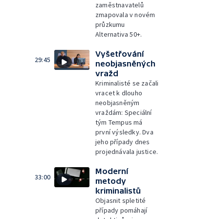
zaměstnavatelů
zmapovala v novém
průzkumu
Alternativa 50+.
Vyšetřování
29:45
neobjasněných
vražd
Kriminalisté se začali
vracet k dlouho
neobjasněným
vraždám: Speciální
tým Tempus má
první výsledky. Dva
jeho případy dnes
projednávala justice.
Moderní
33:00
metody
kriminalistů
Objasnit spletité
případy pomáhají