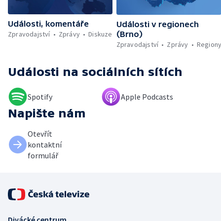
vody ovlivňuje zdraví ptáků — Natáčení
vánoční pohádky pro neslyšící
Události, komentáře
Události v regionech
Zpravodajství
Zprávy
Diskuze
(Brno)
Zpravodajství
Zprávy
Region
Události
na sociálních sítích
Spotify
Apple Podcasts
Napište nám
Otevřít
kontaktní
formulář
Divácké centrum