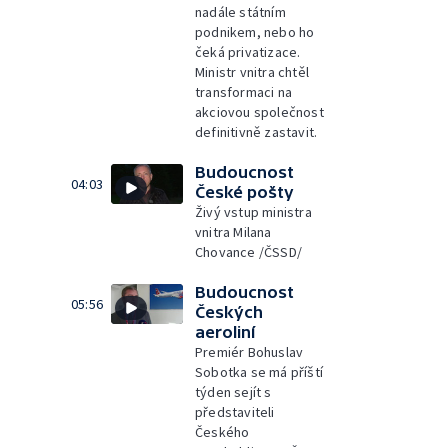
nadále státním
podnikem, nebo ho
čeká privatizace.
Ministr vnitra chtěl
transformaci na
akciovou společnost
definitivně zastavit.
Budoucnost
04:03
České pošty
Živý vstup ministra
vnitra Milana
Chovance /ČSSD/
Budoucnost
05:56
Českých
aeroliní
Premiér Bohuslav
Sobotka se má příští
týden sejít s
představiteli
Českého