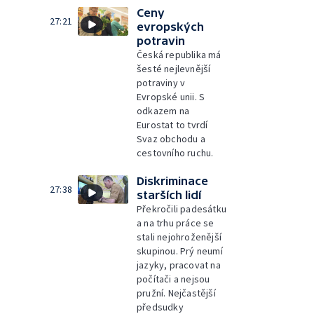
Ceny
27:21
evropských
potravin
Česká republika má
šesté nejlevnější
potraviny v
Evropské unii. S
odkazem na
Eurostat to tvrdí
Svaz obchodu a
cestovního ruchu.
Diskriminace
27:38
starších lidí
Překročili padesátku
a na trhu práce se
stali nejohroženější
skupinou. Prý neumí
jazyky, pracovat na
počítači a nejsou
pružní. Nejčastější
předsudky