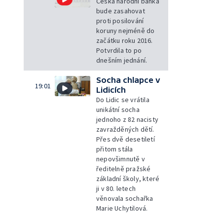
Česká národní banka
bude zasahovat
proti posilování
koruny nejméně do
začátku roku 2016.
Potvrdila to po
dnešním jednání.
Socha chlapce v
19:01
Lidicích
Do Lidic se vrátila
unikátní socha
jednoho z 82 nacisty
zavražděných dětí.
Přes dvě desetiletí
přitom stála
nepovšimnutě v
ředitelně pražské
základní školy, které
ji v 80. letech
věnovala sochařka
Marie Uchytilová.