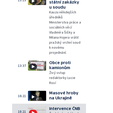
státní zakázky
u soudu
Kauzu někdejších
úředníků
Ministerstva práce a
sociálních věcí
Vladimíra Šišky a
Milana Hojera vrátil
pražský vrchní soud
k novému
projednání.
Obce proti
13:37
kamionům
Živý vstup
redaktorky Lucie
Rosí
Masové hroby
16:21
na Ukrajině
Intervence ČNB
18:21