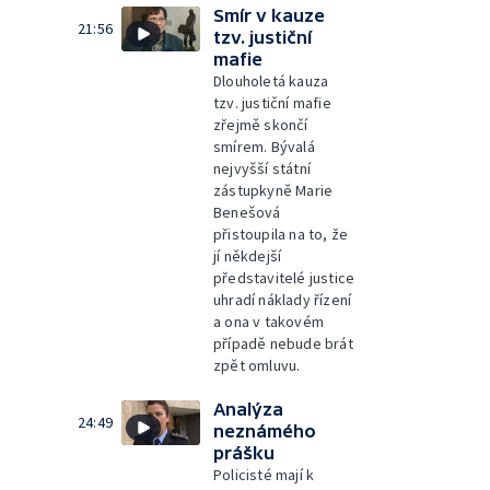
Smír v kauze
21:56
tzv. justiční
mafie
Dlouholetá kauza
tzv. justiční mafie
zřejmě skončí
smírem. Bývalá
nejvyšší státní
zástupkyně Marie
Benešová
přistoupila na to, že
jí někdejší
představitelé justice
uhradí náklady řízení
a ona v takovém
případě nebude brát
zpět omluvu.
Analýza
24:49
neznámého
prášku
Policisté mají k