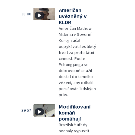
Američan
38:06
uvězněný v
KLDR
Američan Mathew
Miller si v Severní
Koreji začal
odpykávat šestiletý
trest za protistátní
činnost. Podle
Pchongjangu se
dobrovolně snažil
dostat do tamního
vězení, aby odhalil
porušování lidských
práv.
Modifikovaní
39:57
komáři
pomáhají
Brazilské úřady
nechaly vypustit