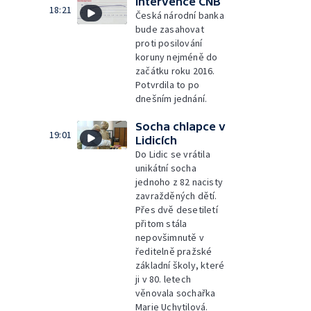
Intervence ČNB
18:21
Česká národní banka
bude zasahovat
proti posilování
koruny nejméně do
začátku roku 2016.
Potvrdila to po
dnešním jednání.
Socha chlapce v
19:01
Lidicích
Do Lidic se vrátila
unikátní socha
jednoho z 82 nacisty
zavražděných dětí.
Přes dvě desetiletí
přitom stála
nepovšimnutě v
ředitelně pražské
základní školy, které
ji v 80. letech
věnovala sochařka
Marie Uchytilová.