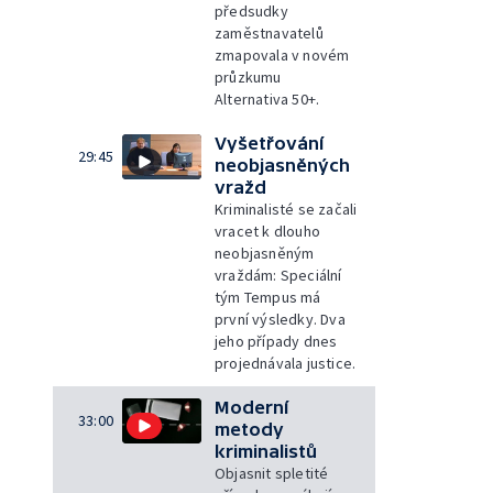
předsudky
zaměstnavatelů
zmapovala v novém
průzkumu
Alternativa 50+.
Vyšetřování
29:45
neobjasněných
vražd
Kriminalisté se začali
vracet k dlouho
neobjasněným
vraždám: Speciální
tým Tempus má
první výsledky. Dva
jeho případy dnes
projednávala justice.
Moderní
33:00
metody
kriminalistů
Objasnit spletité