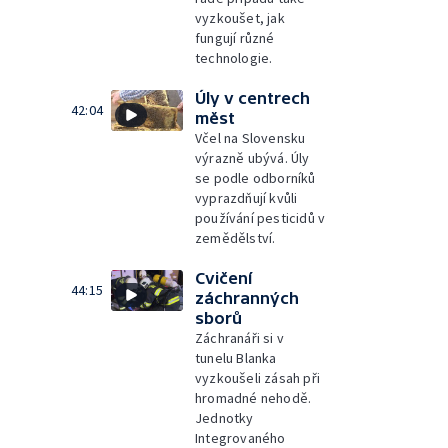
vyzkoušet, jak
fungují různé
technologie.
Úly v centrech
42:04
měst
Včel na Slovensku
výrazně ubývá. Úly
se podle odborníků
vyprazdňují kvůli
používání pesticidů v
zemědělství.
Cvičení
44:15
záchranných
sborů
Záchranáři si v
tunelu Blanka
vyzkoušeli zásah při
hromadné nehodě.
Jednotky
Integrovaného