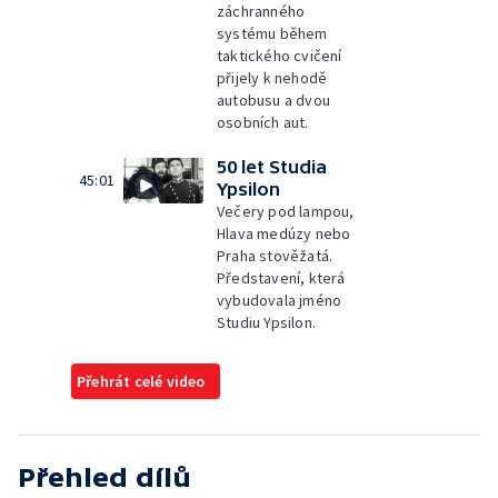
záchranného
systému během
taktického cvičení
přijely k nehodě
autobusu a dvou
osobních aut.
50 let Studia
45:01
Ypsilon
Večery pod lampou,
Hlava medúzy nebo
Praha stověžatá.
Představení, která
vybudovala jméno
Studiu Ypsilon.
Přehrát celé video
Přehled dílů