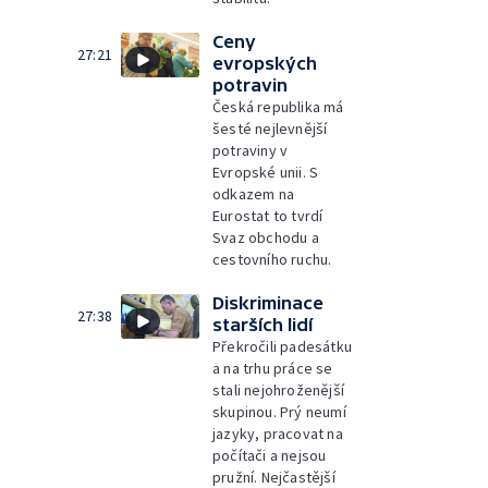
Ceny
27:21
evropských
potravin
Česká republika má
šesté nejlevnější
potraviny v
Evropské unii. S
odkazem na
Eurostat to tvrdí
Svaz obchodu a
cestovního ruchu.
Diskriminace
27:38
starších lidí
Překročili padesátku
a na trhu práce se
stali nejohroženější
skupinou. Prý neumí
jazyky, pracovat na
počítači a nejsou
pružní. Nejčastější