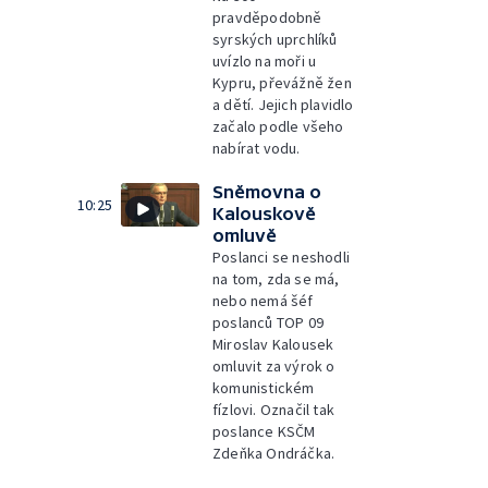
pravděpodobně
syrských uprchlíků
uvízlo na moři u
Kypru, převážně žen
a dětí. Jejich plavidlo
začalo podle všeho
nabírat vodu.
Sněmovna o
10:25
Kalouskově
omluvě
Poslanci se neshodli
na tom, zda se má,
nebo nemá šéf
poslanců TOP 09
Miroslav Kalousek
omluvit za výrok o
komunistickém
fízlovi. Označil tak
poslance KSČM
Zdeňka Ondráčka.