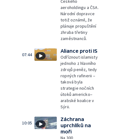
Českého
aeroholdingu a ČSA.
Národní dopravce
totiž oznámil, že
plánuje propuštění
zhruba třetiny
zaměstnanců.
Aliance proti IS
07:44
Odříznout islamisty
jednoho z hlavního
zdrojů peněz, tedy
ropných rafinerii –
taková byla
strategie nočních
útoků americko–
arabské koalice v
Sýrii.
Záchrana
10:05
uprchlíků na
moři
Na 300