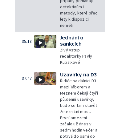
případy pomáhají
detektivům i
metody, které před
lety k dispozici
neměli.
Jednání o
35:18
sankcích
Živý vstup
redaktorky Pavly
Kubálkové
Uzavírky na D3
37:47
Řidiče na dálnici D3
mezi Táborem a
Meznem čekají čtyři
půldenní uzavírky,
bude se tam stavět
železniční most.
První omezení
začalo už dnes v
sedm hodin večer a
potrvá do osmi do