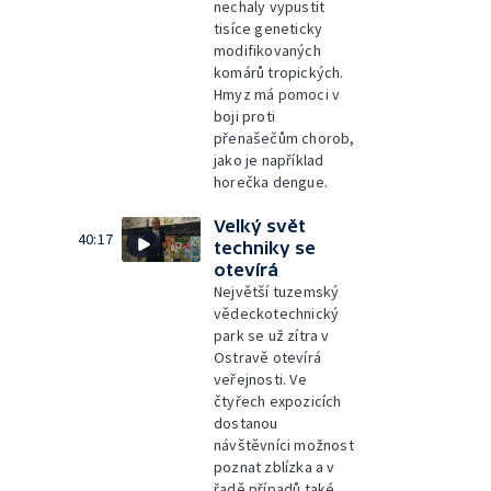
nechaly vypustit
tisíce geneticky
modifikovaných
komárů tropických.
Hmyz má pomoci v
boji proti
přenašečům chorob,
jako je například
horečka dengue.
Velký svět
40:17
techniky se
otevírá
Největší tuzemský
vědeckotechnický
park se už zítra v
Ostravě otevírá
veřejnosti. Ve
čtyřech expozicích
dostanou
návštěvníci možnost
poznat zblízka a v
řadě případů také