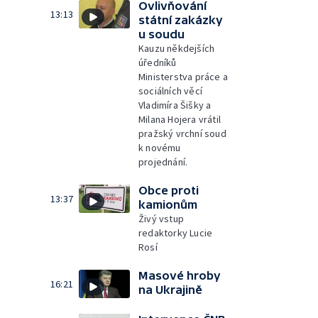
Ovlivňování
13:13
státní zakázky
u soudu
Kauzu někdejších
úředníků
Ministerstva práce a
sociálních věcí
Vladimíra Šišky a
Milana Hojera vrátil
pražský vrchní soud
k novému
projednání.
Obce proti
13:37
kamionům
Živý vstup
redaktorky Lucie
Rosí
Masové hroby
16:21
na Ukrajině