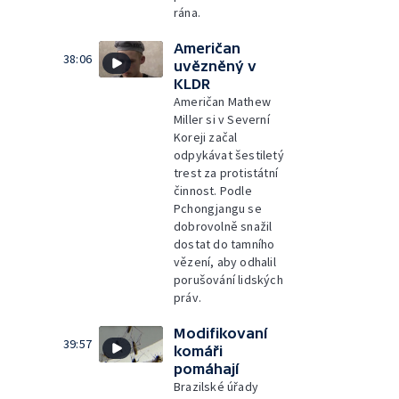
rána.
Američan
38:06
uvězněný v
KLDR
Američan Mathew
Miller si v Severní
Koreji začal
odpykávat šestiletý
trest za protistátní
činnost. Podle
Pchongjangu se
dobrovolně snažil
dostat do tamního
vězení, aby odhalil
porušování lidských
práv.
Modifikovaní
39:57
komáři
pomáhají
Brazilské úřady