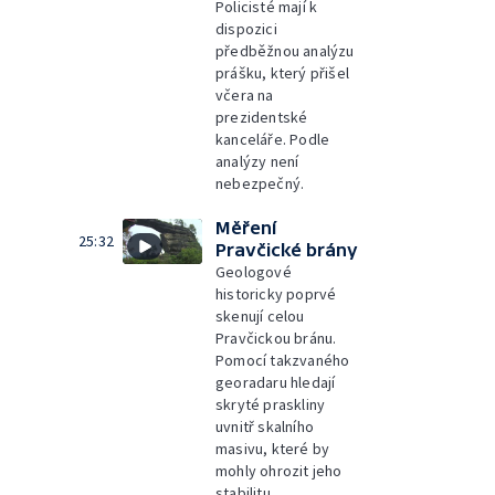
Policisté mají k
dispozici
předběžnou analýzu
prášku, který přišel
včera na
prezidentské
kanceláře. Podle
analýzy není
nebezpečný.
Měření
25:32
Pravčické brány
Geologové
historicky poprvé
skenují celou
Pravčickou bránu.
Pomocí takzvaného
georadaru hledají
skryté praskliny
uvnitř skalního
masivu, které by
mohly ohrozit jeho
stabilitu.