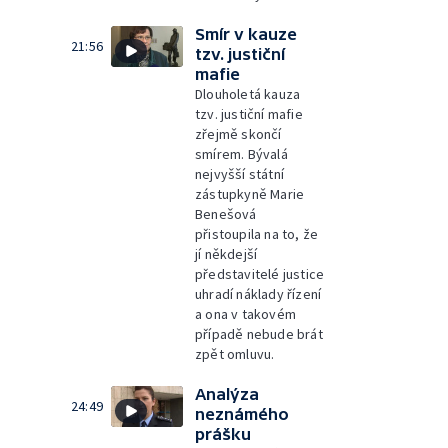
Smír v kauze
21:56
tzv. justiční
mafie
Dlouholetá kauza
tzv. justiční mafie
zřejmě skončí
smírem. Bývalá
nejvyšší státní
zástupkyně Marie
Benešová
přistoupila na to, že
jí někdejší
představitelé justice
uhradí náklady řízení
a ona v takovém
případě nebude brát
zpět omluvu.
Analýza
24:49
neznámého
prášku