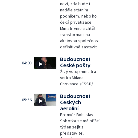
neví, zda bude i
nadále státním
podnikem, nebo ho
čeká privatizace.
Ministr vnitra chtěl
transformaci na
akciovou společnost
definitivně zastavit.
Budoucnost
04:03
České pošty
Živý vstup ministra
vnitra Milana
Chovance /ČSSD/
Budoucnost
05:56
Českých
aeroliní
Premiér Bohuslav
Sobotka se má příští
týden sejít s
představiteli