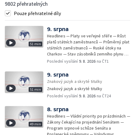
9802 přehratelných
Pouze přehratelné díly
9. srpna
Headlines — Platy ve veřejné sféře — Růst
platů státních zaměstnanců — Průměrný plat
51 min
státních zaměstnanců — Ruské útoky na
Charkov — Stav zásobníků zemního plynu —
Oprava na dálnici D11 — Evakuace v Britské
Poslední vysílání
9. 8. 2026
na ČT1
Kolumbii kvůli požáru — Následky ničivých
požárů ve Francii — Izrael odmítá mírový
9. srpna
plán pro Gazu — Nelegální stavby u Vltavy —
Znakový jazyk a skryté titulky
Osobní auta v Česku — Nový film Hořké
Znakový jazyk a skryté titulky
51 min
svátky Pedra Almodóvara — Tajfun Dolphin v
Poslední vysílání
9. 8. 2026
na ČT24
Číně — FIFA odsoudila útoky na svého
předsedu — Dohoda o provozu v
Hormuzském průlivu — Vysoká návštěvnost
8. srpna
koupališť — Bezpečné koupání ve vedrech
Headlines — Vládní priority po prázdninách —
— Jak zdražovalo pivo — Zmenšování
Zákony čekající na projednání Senátem —
49 min
nových bytů — Průměrné velikosti nových
Program srpnové schůze Senátu a
bytů v Praze — Rodina na 37 m² — Změny
Poslanecké sněmovny — Volodymyr