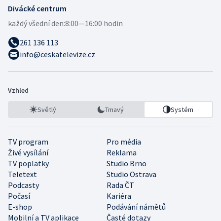
Divácké centrum
každý všední den:
8:00—16:00 hodin
261 136 113
info@ceskatelevize.cz
Vzhled
Světlý
Tmavý
Systém
TV program
Pro média
Živé vysílání
Reklama
TV poplatky
Studio Brno
Teletext
Studio Ostrava
Podcasty
Rada ČT
Počasí
Kariéra
E-shop
Podávání námětů
Mobilní a TV aplikace
Časté dotazy