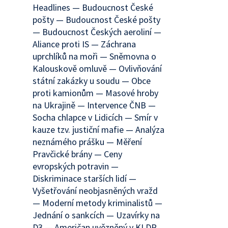
Headlines — Budoucnost České
pošty — Budoucnost České pošty
— Budoucnost Českých aeroliní —
Aliance proti IS — Záchrana
uprchlíků na moři — Sněmovna o
Kalouskově omluvě — Ovlivňování
státní zakázky u soudu — Obce
proti kamionům — Masové hroby
na Ukrajině — Intervence ČNB —
Socha chlapce v Lidicích — Smír v
kauze tzv. justiční mafie — Analýza
neznámého prášku — Měření
Pravčické brány — Ceny
evropských potravin —
Diskriminace starších lidí —
Vyšetřování neobjasněných vražd
— Moderní metody kriminalistů —
Jednání o sankcích — Uzavírky na
D3 — Američan uvězněný v KLDR