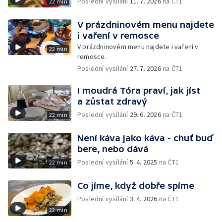
Poslední vysílání
11. 7. 2026
na ČT1
22 min
V prázdninovém menu najdete
i vaření v remosce
V prázdninovém menu najdete i vaření v
22 min
remosce.
Poslední vysílání
27. 7. 2026
na ČT1
I moudrá Tóra praví, jak jíst
a zůstat zdravý
Poslední vysílání
29. 6. 2026
na ČT1
22 min
Není káva jako káva - chuť buď
bere, nebo dává
Poslední vysílání
5. 4. 2025
na ČT1
22 min
Co jíme, když dobře spíme
Poslední vysílání
3. 4. 2026
na ČT1
22 min