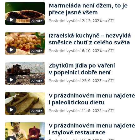
Marmeláda není džem, to je
přece jasné všem
Poslední vysílání
2. 12. 2024
na ČT1
22 min
Izraelská kuchyně – nezvyklá
směsice chutí z celého světa
Poslední vysílání
6. 10. 2024
na ČT1
22 min
Zbytkům jídla po vaření
v popelnici dobře není
Poslední vysílání
22. 9. 2025
na ČT1
22 min
V prázdninovém menu najdete
i paleolitickou dietu
Poslední vysílání
11. 8. 2023
na ČT1
22 min
V prázdninovém menu najdete
i stylové restaurace