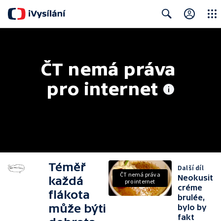
Close
Search
ČT nemá práva 
pro internet
Téměř
Další díl
ČT nemá práva
Neokusit
každá
pro internet
créme
flákota
brulée,
může býti
bylo by
fakt