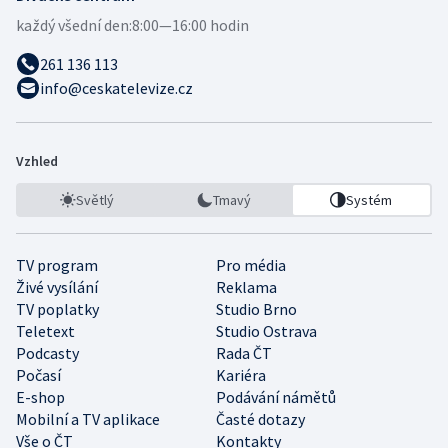
každý všední den:
8:00—16:00 hodin
261 136 113
info@ceskatelevize.cz
Vzhled
Světlý
Tmavý
Systém
TV program
Pro média
Živé vysílání
Reklama
TV poplatky
Studio Brno
Teletext
Studio Ostrava
Podcasty
Rada ČT
Počasí
Kariéra
E-shop
Podávání námětů
Mobilní a TV aplikace
Časté dotazy
Vše o ČT
Kontakty