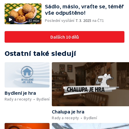
Sádlo, máslo, vraťte se, téměř
vše odpuštěno!
Poslední vysílání
7. 3. 2025
na ČT1
22 min
Dalších 10 dílů
Ostatní také sledují
Bydlení je hra
Rady a recepty
Bydlení
Chalupa je hra
Rady a recepty
Bydlení