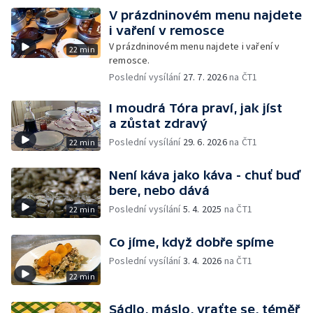
V prázdninovém menu najdete
i vaření v remosce
V prázdninovém menu najdete i vaření v
22 min
remosce.
Poslední vysílání
27. 7. 2026
na ČT1
I moudrá Tóra praví, jak jíst
a zůstat zdravý
Poslední vysílání
29. 6. 2026
na ČT1
22 min
Není káva jako káva - chuť buď
bere, nebo dává
Poslední vysílání
5. 4. 2025
na ČT1
22 min
Co jíme, když dobře spíme
Poslední vysílání
3. 4. 2026
na ČT1
22 min
Sádlo, máslo, vraťte se, téměř