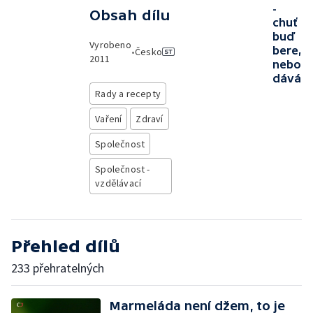
-
Obsah dílu
chuť
buď
Vyrobeno
bere,
•
Česko
2011
nebo
dává
Rady a recepty
Vaření
Zdraví
Společnost
Společnost -
vzdělávací
Přehled dílů
233 přehratelných
Marmeláda není džem, to je