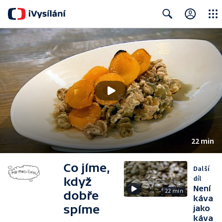
Close
Search
22 min
Co jíme,
Další
díl
když
Není
22 min
dobře
káva
spíme
jako
káva