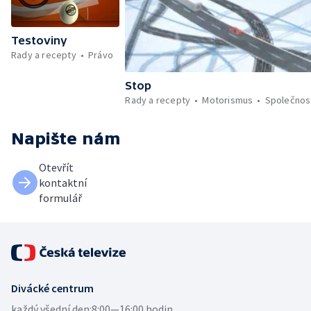
Testoviny
Rady a recepty
Právo
Stop
Rady a recepty
Motorismus
Společnos
Napište nám
Otevřít
kontaktní
formulář
Divácké centrum
každý všední den:
8:00—16:00 hodin