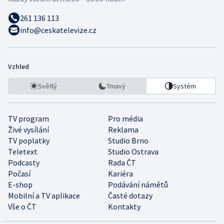
261 136 113
info@ceskatelevize.cz
Vzhled
Světlý
Tmavý
Systém
TV program
Pro média
Živé vysílání
Reklama
TV poplatky
Studio Brno
Teletext
Studio Ostrava
Podcasty
Rada ČT
Počasí
Kariéra
E-shop
Podávání námětů
Mobilní a TV aplikace
Časté dotazy
Vše o ČT
Kontakty