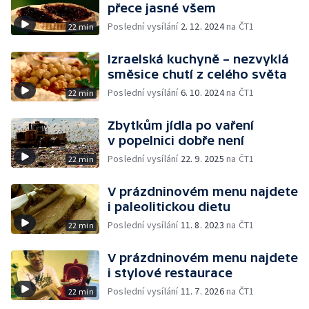
přece jasné všem
Poslední vysílání
2. 12. 2024
na ČT1
22 min
Izraelská kuchyně – nezvyklá
směsice chutí z celého světa
Poslední vysílání
6. 10. 2024
na ČT1
22 min
Zbytkům jídla po vaření
v popelnici dobře není
Poslední vysílání
22. 9. 2025
na ČT1
22 min
V prázdninovém menu najdete
i paleolitickou dietu
Poslední vysílání
11. 8. 2023
na ČT1
22 min
V prázdninovém menu najdete
i stylové restaurace
Poslední vysílání
11. 7. 2026
na ČT1
22 min