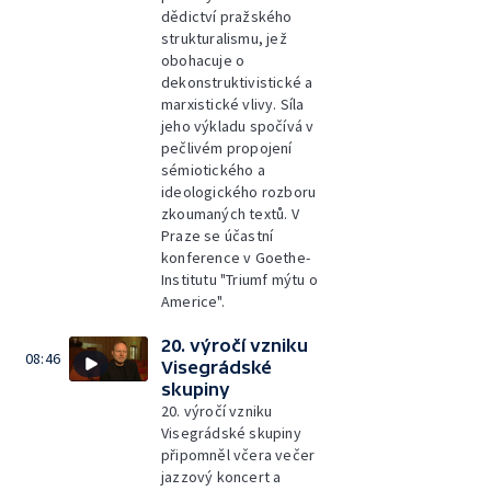
dědictví pražského
strukturalismu, jež
obohacuje o
dekonstruktivistické a
marxistické vlivy. Síla
jeho výkladu spočívá v
pečlivém propojení
sémiotického a
ideologického rozboru
zkoumaných textů. V
Praze se účastní
konference v Goethe-
Institutu "Triumf mýtu o
Americe".
20. výročí vzniku
08:46
Visegrádské
skupiny
20. výročí vzniku
Visegrádské skupiny
připomněl včera večer
jazzový koncert a