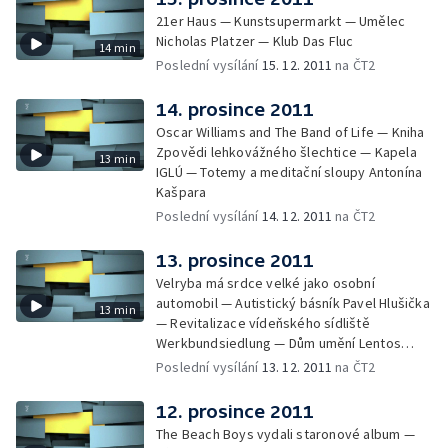
21er Haus — Kunstsupermarkt — Umělec
Nicholas Platzer — Klub Das Fluc
14 min
Poslední vysílání
15. 12. 2011
na ČT2
14. prosince 2011
Oscar Williams and The Band of Life — Kniha
Zpovědi lehkovážného šlechtice — Kapela
13 min
IGLÚ — Totemy a meditační sloupy Antonína
Kašpara
Poslední vysílání
14. 12. 2011
na ČT2
13. prosince 2011
Velryba má srdce velké jako osobní
automobil — Autistický básník Pavel Hlušička
13 min
— Revitalizace vídeňského sídliště
Werkbundsiedlung — Dům umění Lentos
v Linci
Poslední vysílání
13. 12. 2011
na ČT2
12. prosince 2011
The Beach Boys vydali staronové album —