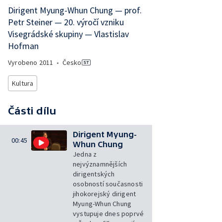
Dirigent Myung-Whun Chung — prof.
Petr Steiner — 20. výročí vzniku
Visegrádské skupiny — Vlastislav
Hofman
Vyrobeno
2011
•
Česko
Kultura
Části dílu
Dirigent Myung-
00:45
Whun Chung
Jedna z
nejvýznamnějších
dirigentských
osobností současnosti
jihokorejský dirigent
Myung-Whun Chung
vystupuje dnes poprvé