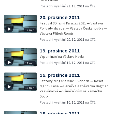
Helebranda
Poslední vysílání
21. 12. 2011
na ČT2
20. prosince 2011
Festival 3D filmů Parallax 2011 — Výstava
Portréty divadel — Výstava Česká loutka —
12 min
Výstava Příběh Romů
Poslední vysílání
20. 12. 2011
na ČT2
19. prosince 2011
Vzpomínání na Václava Havla
Poslední vysílání
19. 12. 2011
na ČT2
12 min
16. prosince 2011
Jazzový dirigent Milan Svoboda — Reset
Night v Lese — Herečka a zpěvačka Dagmar
12 min
Zázvůrková — Vánoční dům na Zámečku
Doubí
Poslední vysílání
16. 12. 2011
na ČT2
15. prosince 2011