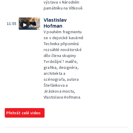
výstava v Národním
památníku na Vítkově.
Vlastislav
11:55
Hofman
V pouhém fragmentu
se v dejvické kavárně
Technika připomíná
rozsáhlé novátorské
dílo člena skupiny
Tvrdošíjní ? malíře,
grafika, designéra,
architekta a
scénografa, autora
Štefánkova a
Jiráskova mostu,
Vlastislava Hofmana.
Přehrát celé video