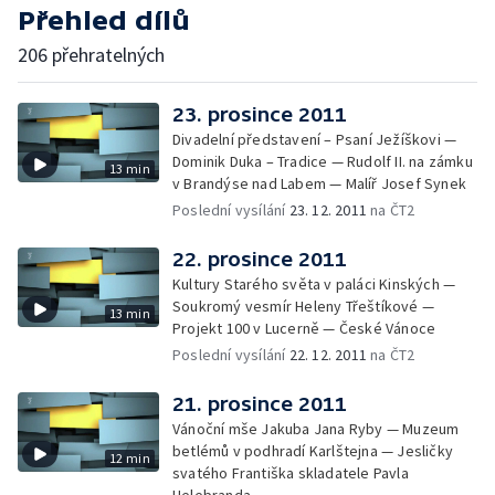
Přehled dílů
206 přehratelných
23. prosince 2011
Divadelní představení – Psaní Ježíškovi —
Dominik Duka – Tradice — Rudolf II. na zámku
13 min
v Brandýse nad Labem — Malíř Josef Synek
Poslední vysílání
23. 12. 2011
na ČT2
22. prosince 2011
Kultury Starého světa v paláci Kinských —
Soukromý vesmír Heleny Třeštíkové —
13 min
Projekt 100 v Lucerně — České Vánoce
Poslední vysílání
22. 12. 2011
na ČT2
21. prosince 2011
Vánoční mše Jakuba Jana Ryby — Muzeum
betlémů v podhradí Karlštejna — Jesličky
12 min
svatého Františka skladatele Pavla