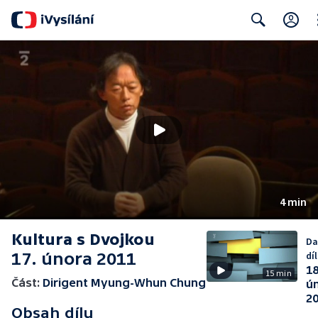
Cl
Search
4 min
Kultura s Dvojkou
Da
17. února 2011
díl
18
15 min
Část:
Dirigent Myung-Whun Chung
ú
2
Obsah dílu