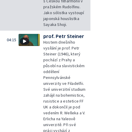
s Českou filharmonií v
pražském Rudolfinu.
Jako sólistka vystoupí
japonská houslistka
Sayaka Shoji.
prof. Petr Steiner
04:15
Hostem dnešního
vysílání je prof. Petr
Steiner (1946), který
pochází z Prahy a
působí na slavistickém
oddělení
Pennsylvánské
univerzity ve Filadelfii.
Své univerzitní studium
zahájil na bohemistice,
rusistice a estetice FF
UK a dokončil je pod
vedením R. Welleka a V.
Erlicha na Yaleově
univerzitě. Při své
práci vychází z