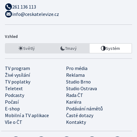
261 136 113
info@ceskatelevize.cz
Vzhled
Světlý
Tmavý
Systém
TV program
Pro média
Živé vysílání
Reklama
TV poplatky
Studio Brno
Teletext
Studio Ostrava
Podcasty
Rada ČT
Počasí
Kariéra
E-shop
Podávání námětů
Mobilní a TV aplikace
Časté dotazy
Vše o ČT
Kontakty