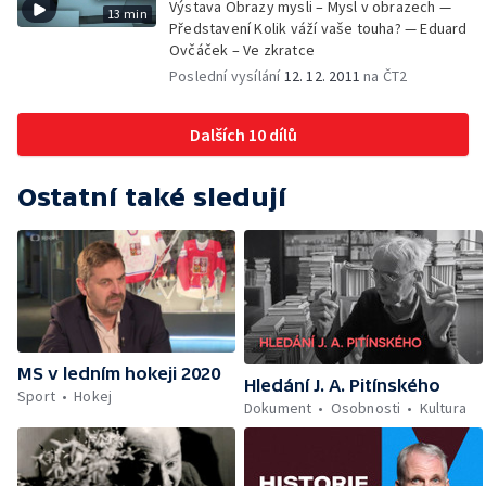
Výstava Obrazy mysli – Mysl v obrazech —
13 min
Představení Kolik váží vaše touha? — Eduard
Ovčáček – Ve zkratce
Poslední vysílání
12. 12. 2011
na ČT2
Dalších 10 dílů
Ostatní také sledují
MS v ledním hokeji 2020
Hledání J. A. Pitínského
Sport
Hokej
Dokument
Osobnosti
Kultura