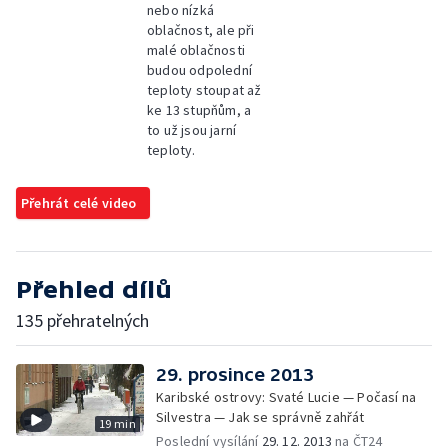
nebo nízká
oblačnost, ale při
malé oblačnosti
budou odpolední
teploty stoupat až
ke 13 stupňům, a
to už jsou jarní
teploty.
Přehrát celé video
Přehled dílů
135 přehratelných
29. prosince 2013
Karibské ostrovy: Svaté Lucie — Počasí na
Silvestra — Jak se správně zahřát
19 min
Poslední vysílání
29. 12. 2013
na ČT24