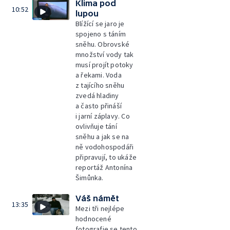
Klima pod
10:52
lupou
Blížící se jaro je
spojeno s táním
sněhu. Obrovské
množství vody tak
musí projít potoky
a řekami. Voda
z tajícího sněhu
zvedá hladiny
a často přináší
i jarní záplavy. Co
ovlivňuje tání
sněhu a jak se na
ně vodohospodáři
připravují, to ukáže
reportáž Antonína
Šimůnka.
Váš námět
13:35
Mezi tři nejlépe
hodnocené
fotografie se tento