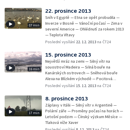
22. prosince 2013
Sníh v Egyptě — Etna se opět probudila —
Inverze v Bosně — Vánoční počasí — Zima v
17 min
severní Americe — Ohlédnutí za rokem 2013
— Teplota Vltavy
Poslední vysílání
22. 12. 2013
na ČT24
15. prosince 2013
Největší mráz na zemi — Silný vítr na
souostroví Madeira — Silná bouře na
16 min
Kanárských ostrovech — Sněhová bouře
Alexa na Blízkém východě — Pocitová
teplota — Teploty v Severní Americe — Klima
Poslední vysílání
15. 12. 2013
na ČT24
pod lupou — Zimní cyklony v Evropě
8. prosince 2013
Záplavy v Itálii — Silný vítr v Argentině —
Polární záře — Proměny počasí na horách —
17 min
Letošní podzim — Čínský výzkum Měsíce —
Tlaková níže Xaver
Poslední vysílání
8. 12. 2013
na ČT24