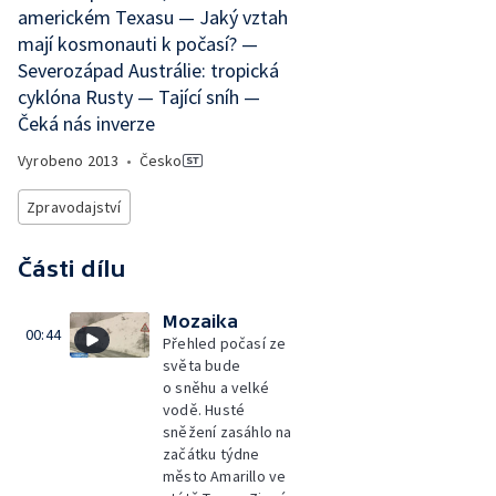
americkém Texasu — Jaký vztah
mají kosmonauti k počasí? —
Severozápad Austrálie: tropická
cyklóna Rusty — Tající sníh —
Čeká nás inverze
Vyrobeno
2013
•
Česko
Zpravodajství
Části dílu
Mozaika
00:44
Přehled počasí ze
světa bude
o sněhu a velké
vodě. Husté
sněžení zasáhlo na
začátku týdne
město Amarillo ve