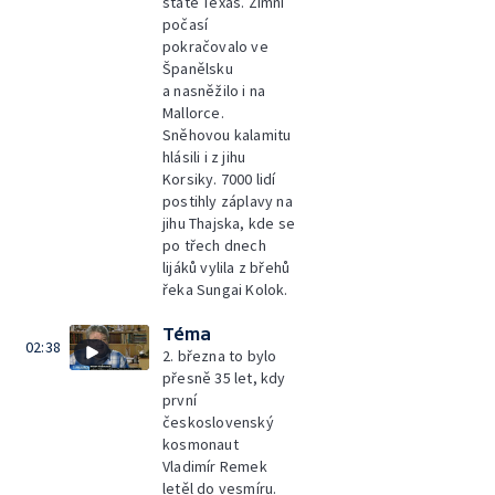
státě Texas. Zimní
počasí
pokračovalo ve
Španělsku
a nasněžilo i na
Mallorce.
Sněhovou kalamitu
hlásili i z jihu
Korsiky. 7000 lidí
postihly záplavy na
jihu Thajska, kde se
po třech dnech
lijáků vylila z břehů
řeka Sungai Kolok.
Téma
02:38
2. března to bylo
přesně 35 let, kdy
první
československý
kosmonaut
Vladimír Remek
letěl do vesmíru.