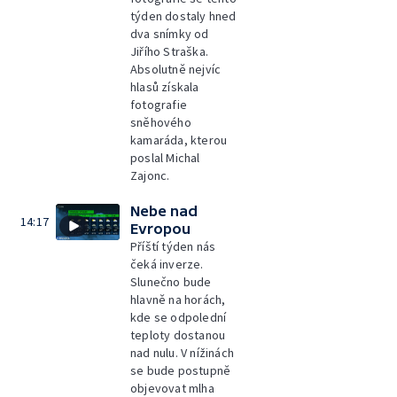
týden dostaly hned
dva snímky od
Jiřího Straška.
Absolutně nejvíc
hlasů získala
fotografie
sněhového
kamaráda, kterou
poslal Michal
Zajonc.
Nebe nad
14:17
Evropou
Příští týden nás
čeká inverze.
Slunečno bude
hlavně na horách,
kde se odpolední
teploty dostanou
nad nulu. V nížinách
se bude postupně
objevovat mlha