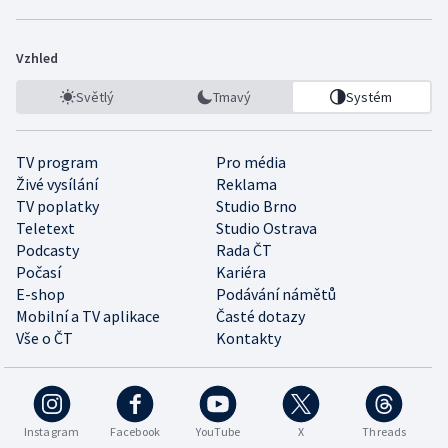
Vzhled
Světlý
Tmavý
Systém
TV program
Pro média
Živé vysílání
Reklama
TV poplatky
Studio Brno
Teletext
Studio Ostrava
Podcasty
Rada ČT
Počasí
Kariéra
E-shop
Podávání námětů
Mobilní a TV aplikace
Časté dotazy
Vše o ČT
Kontakty
Instagram
Facebook
YouTube
X
Threads