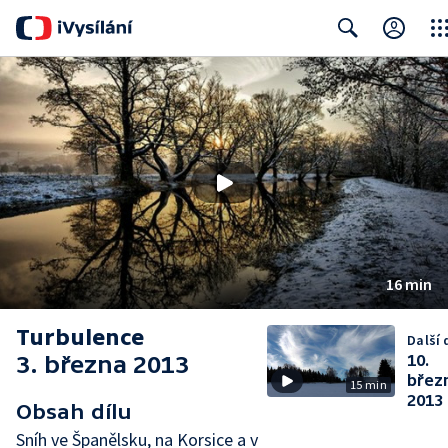
Clos
Search
16 min
Turbulence
Další 
3. března 2013
10.
břez
15 min
2013
Obsah dílu
Sníh ve Španělsku, na Korsice a v