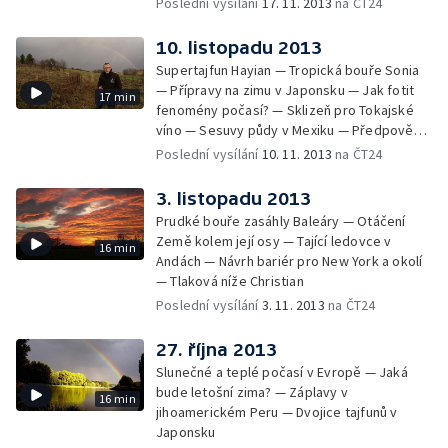
Poslední vysílání
17. 11. 2013
na ČT24
10. listopadu 2013
Supertajfun Hayian — Tropická bouře Sonia
— Přípravy na zimu v Japonsku — Jak fotit
17 min
fenomény počasí? — Sklizeň pro Tokajské
víno — Sesuvy půdy v Mexiku — Předpověď
písečných bouří v Dubaji — Požáry v Austrálii
Poslední vysílání
10. 11. 2013
na ČT24
3. listopadu 2013
Prudké bouře zasáhly Baleáry — Otáčení
Země kolem její osy — Tající ledovce v
16 min
Andách — Návrh bariér pro New York a okolí
— Tlaková níže Christian
Poslední vysílání
3. 11. 2013
na ČT24
27. října 2013
Slunečné a teplé počasí v Evropě — Jaká
bude letošní zima? — Záplavy v
16 min
jihoamerickém Peru — Dvojice tajfunů v
Japonsku