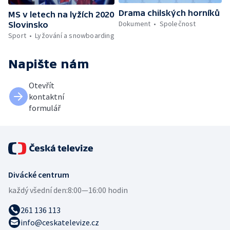
Drama chilských horníků
MS v letech na lyžích 2020
Dokument
Společnost
Slovinsko
Sport
Lyžování a snowboarding
Napište nám
Otevřít
kontaktní
formulář
Divácké centrum
každý všední den:
8:00—16:00 hodin
261 136 113
info@ceskatelevize.cz