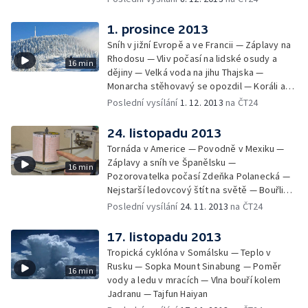
1. prosince 2013
Sníh v jižní Evropě a ve Francii — Záplavy na
Rhodosu — Vliv počasí na lidské osudy a
16 min
dějiny — Velká voda na jihu Thajska —
Monarcha stěhovavý se opozdil — Koráli a
oteplování mořské vody
Poslední vysílání
1. 12. 2013
na ČT24
24. listopadu 2013
Tornáda v Americe — Povodně v Mexiku —
Záplavy a sníh ve Španělsku —
16 min
Pozorovatelka počasí Zdeňka Polanecká —
Nejstarší ledovcový štít na světě — Bouřlivý
vítr v Chorvatsku — Extrémně silné bouřky
Poslední vysílání
24. 11. 2013
na ČT24
na Sardinii — Rekordy v pražském
Klementinu
17. listopadu 2013
Tropická cyklóna v Somálsku — Teplo v
Rusku — Sopka Mount Sinabung — Poměr
16 min
vody a ledu v mracích — Vlna bouří kolem
Jadranu — Tajfun Haiyan