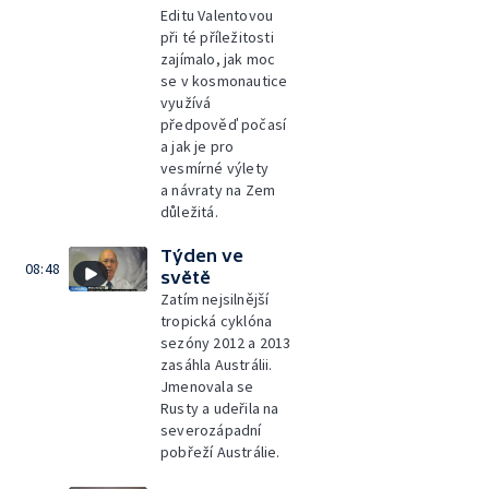
Editu Valentovou
při té příležitosti
zajímalo, jak moc
se v kosmonautice
využívá
předpověď počasí
a jak je pro
vesmírné výlety
a návraty na Zem
důležitá.
Týden ve
08:48
světě
Zatím nejsilnější
tropická cyklóna
sezóny 2012 a 2013
zasáhla Austrálii.
Jmenovala se
Rusty a udeřila na
severozápadní
pobřeží Austrálie.