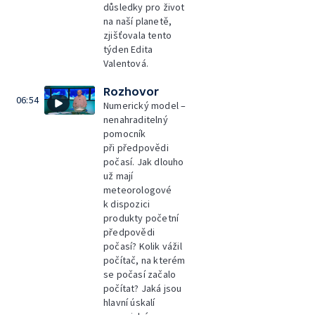
důsledky pro život
na naší planetě,
zjišťovala tento
týden Edita
Valentová.
Rozhovor
06:54
Numerický model –
nenahraditelný
pomocník
při předpovědi
počasí. Jak dlouho
už mají
meteorologové
k dispozici
produkty početní
předpovědi
počasí? Kolik vážil
počítač, na kterém
se počasí začalo
počítat? Jaká jsou
hlavní úskalí