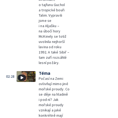
o tajfunu Guchol
a tropické bouři
Talim. Vypravili
jsme se
i na Aljašku –
na úbočí hory
McKinely se totiž
uvolnila nejhorší
lavina od roku
1992. A také Sibiř –
tam zuří rozsáhlé
lesní požáry.
Téma
02:28
Počasí na Zemi
ovlivňují mimo jiné
mořské proudy. Co
se děje na hladině
i pod ní? Jak
mořské proudy
vznikají a jaké
konkrétně mají