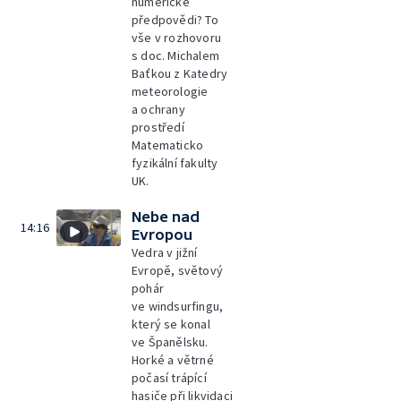
numerické
předpovědi? To
vše v rozhovoru
s doc. Michalem
Baťkou z Katedry
meteorologie
a ochrany
prostředí
Matematicko
fyzikální fakulty
UK.
Nebe nad
14:16
Evropou
Vedra v jižní
Evropě, světový
pohár
ve windsurfingu,
který se konal
ve Španělsku.
Horké a větrné
počasí trápící
hasiče při likvidaci