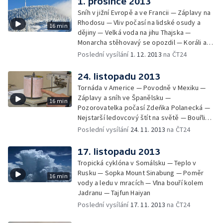
1. prosince 2013
Sníh v jižní Evropě a ve Francii — Záplavy na
Rhodosu — Vliv počasí na lidské osudy a
16 min
dějiny — Velká voda na jihu Thajska —
Monarcha stěhovavý se opozdil — Koráli a
oteplování mořské vody
Poslední vysílání
1. 12. 2013
na ČT24
24. listopadu 2013
Tornáda v Americe — Povodně v Mexiku —
Záplavy a sníh ve Španělsku —
16 min
Pozorovatelka počasí Zdeňka Polanecká —
Nejstarší ledovcový štít na světě — Bouřlivý
vítr v Chorvatsku — Extrémně silné bouřky
Poslední vysílání
24. 11. 2013
na ČT24
na Sardinii — Rekordy v pražském
Klementinu
17. listopadu 2013
Tropická cyklóna v Somálsku — Teplo v
Rusku — Sopka Mount Sinabung — Poměr
16 min
vody a ledu v mracích — Vlna bouří kolem
Jadranu — Tajfun Haiyan
Poslední vysílání
17. 11. 2013
na ČT24