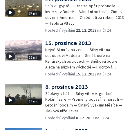
Sníh v Egyptě — Etna se opět probudila —
Inverze v Bosně — Vánoční počasí — Zima v
17 min
severní Americe — Ohlédnutí za rokem 2013
— Teplota Vltavy
Poslední vysílání
22. 12. 2013
na ČT24
15. prosince 2013
Největší mráz na zemi — Silný vítr na
souostroví Madeira — Silná bouře na
16 min
Kanárských ostrovech — Sněhová bouře
Alexa na Blízkém východě — Pocitová
teplota — Teploty v Severní Americe — Klima
Poslední vysílání
15. 12. 2013
na ČT24
pod lupou — Zimní cyklony v Evropě
8. prosince 2013
Záplavy v Itálii — Silný vítr v Argentině —
Polární záře — Proměny počasí na horách —
17 min
Letošní podzim — Čínský výzkum Měsíce —
Tlaková níže Xaver
Poslední vysílání
8. 12. 2013
na ČT24