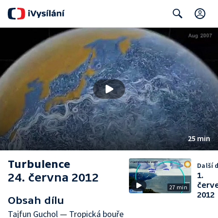
C
Search
25 min
Turbulence
Další d
24. června 2012
1.
červ
27 min
2012
Obsah dílu
Tajfun Guchol — Tropická bouře