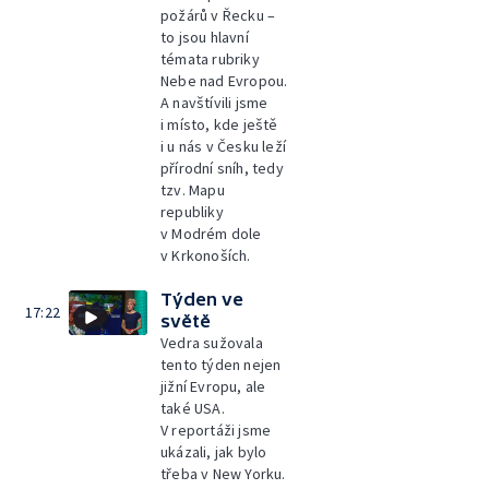
požárů v Řecku –
to jsou hlavní
témata rubriky
Nebe nad Evropou.
A navštívili jsme
i místo, kde ještě
i u nás v Česku leží
přírodní sníh, tedy
tzv. Mapu
republiky
v Modrém dole
v Krkonoších.
Týden ve
17:22
světě
Vedra sužovala
tento týden nejen
jižní Evropu, ale
také USA.
V reportáži jsme
ukázali, jak bylo
třeba v New Yorku.