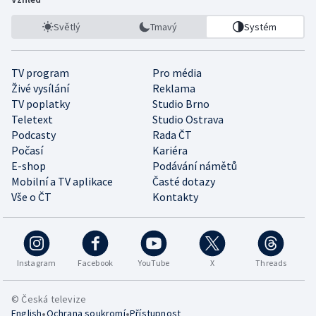
Světlý
Tmavý
Systém
TV program
Pro média
Živé vysílání
Reklama
TV poplatky
Studio Brno
Teletext
Studio Ostrava
Podcasty
Rada ČT
Počasí
Kariéra
E-shop
Podávání námětů
Mobilní a TV aplikace
Časté dotazy
Vše o ČT
Kontakty
Instagram
Facebook
YouTube
X
Threads
© Česká televize
•
•
English
Ochrana soukromí
Přístupnost