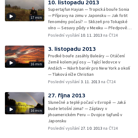
10. listopadu 2013
Supertajfun Hayian — Tropická bouře Sonia
— Přípravy na zimu v Japonsku — Jak fotit
17 min
fenomény počasí? — Sklizeň pro Tokajské
víno — Sesuvy půdy v Mexiku — Předpověď
písečných bouří v Dubaji — Požáry v Austrálii
Poslední vysílání
10. 11. 2013
na ČT24
3. listopadu 2013
Prudké bouře zasáhly Baleáry — Otáčení
Země kolem její osy — Tající ledovce v
16 min
Andách — Návrh bariér pro New York a okolí
— Tlaková níže Christian
Poslední vysílání
3. 11. 2013
na ČT24
27. října 2013
Slunečné a teplé počasí v Evropě — Jaká
bude letošní zima? — Záplavy v
16 min
jihoamerickém Peru — Dvojice tajfunů v
Japonsku
Poslední vysílání
27. 10. 2013
na ČT24