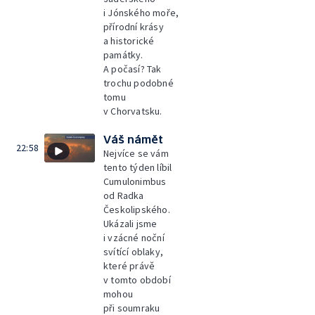
i Jónského moře,
přírodní krásy
a historické
památky.
A počasí? Tak
trochu podobné
tomu
v Chorvatsku.
Váš námět
22:58
Nejvíce se vám
tento týden líbil
Cumulonimbus
od Radka
Českolipského.
Ukázali jsme
i vzácné noční
svítící oblaky,
které právě
v tomto období
mohou
při soumraku