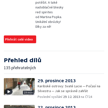
potěšit. A také
nadoblačné blesky
red spirites
od Martina Popka.
Unikátní obrázky!
Díky za ně!
Přehrát celé video
Přehled dílů
135 přehratelných
29. prosince 2013
Karibské ostrovy: Svaté Lucie — Počasí na
Silvestra — Jak se správně zahřát
19 min
Poslední vysílání
29. 12. 2013
na ČT24
22. prosince 2013