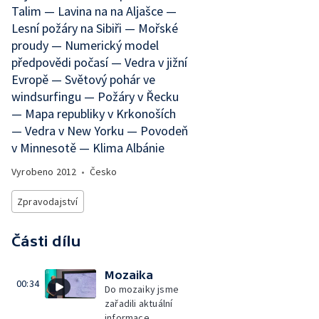
Talim — Lavina na na Aljašce —
Lesní požáry na Sibiři — Mořské
proudy — Numerický model
předpovědi počasí — Vedra v jižní
Evropě — Světový pohár ve
windsurfingu — Požáry v Řecku
— Mapa republiky v Krkonoších
— Vedra v New Yorku — Povodeň
v Minnesotě — Klima Albánie
Vyrobeno
2012
•
Česko
Zpravodajství
Části dílu
Mozaika
00:34
Do mozaiky jsme
zařadili aktuální
informace