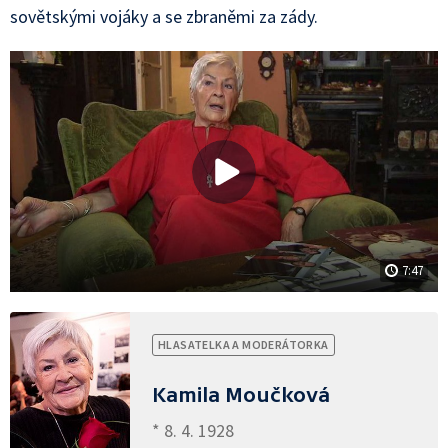
sovětskými vojáky a se zbraněmi za zády.
7:47
HLASATELKA A MODERÁTORKA
Kamila Moučková
* 8. 4. 1928