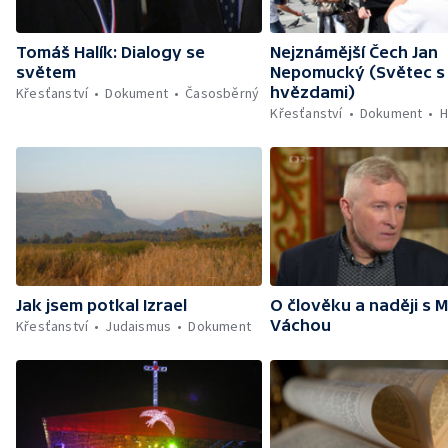
Tomáš Halík: Dialogy se
Nejznámější Čech Jan
světem
Nepomucký (Světec s 
hvězdami)
Křesťanství
Dokument
Časosběrný
Křesťanství
Dokument
H
Jak jsem potkal Izrael
O člověku a naději s
Váchou
Křesťanství
Judaismus
Dokument