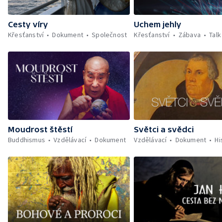
Cesty víry
Uchem jehly
Křesťanství
Dokument
Společnost
Křesťanství
Zábava
Tal
Moudrost štěstí
Světci a svědci
Buddhismus
Vzdělávací
Dokument
Vzdělávací
Dokument
Hi