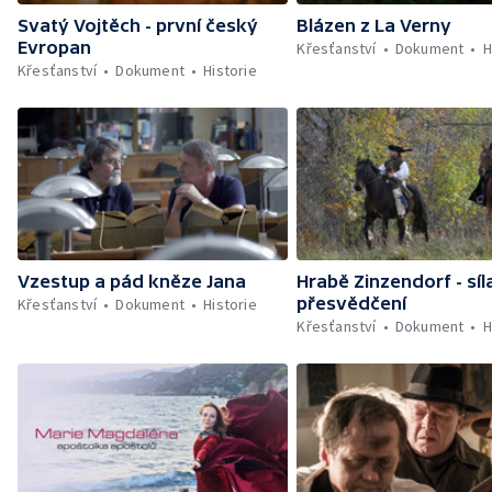
Svatý Vojtěch - první český
Blázen z La Verny
Evropan
Křesťanství
Dokument
H
Křesťanství
Dokument
Historie
Vzestup a pád kněze Jana
Hrabě Zinzendorf - síl
přesvědčení
Křesťanství
Dokument
Historie
Křesťanství
Dokument
H