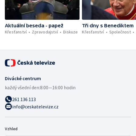
Aktuální beseda - papež
Tři dny s Benediktem
Křesťanství
Zpravodajství
Diskuze
Křesťanství
Společnost
Divácké centrum
každý všední den:
8:00—16:00 hodin
261 136 113
info@ceskatelevize.cz
Vzhled