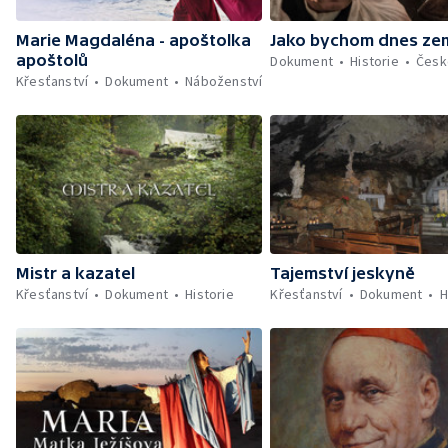
Marie Magdaléna - apoštolka
Jako bychom dnes zem
apoštolů
Dokument
Historie
Česk
Křesťanství
Dokument
Náboženství
Mistr a kazatel
Tajemství jeskyně
Křesťanství
Dokument
Historie
Křesťanství
Dokument
H