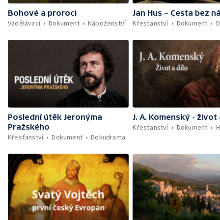
Bohové a proroci
Jan Hus – Cesta bez n
Vzdělávací
Dokument
Náboženství
Křesťanství
Dokument
D
Poslední útěk Jeronýma
J. A. Komenský - život 
Pražského
Křesťanství
Dokument
H
Křesťanství
Dokument
Dokudrama