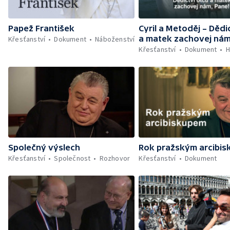
Papež František
Cyril a Metoděj – Dědi
a matek zachovej nám
Křesťanství
Dokument
Náboženství
Křesťanství
Dokument
H
Společný výslech
Rok pražským arcibi
Křesťanství
Společnost
Rozhovor
Křesťanství
Dokument