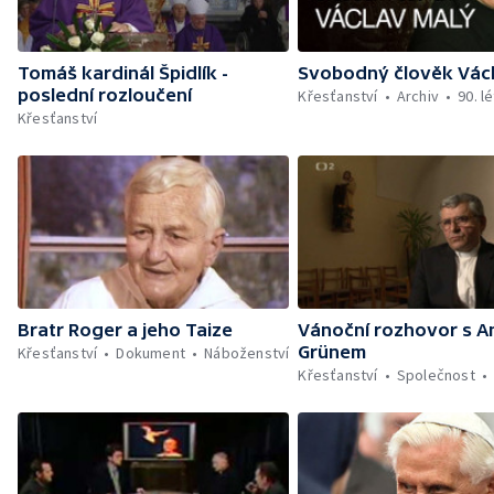
Tomáš kardinál Špidlík -
Svobodný člověk Vác
poslední rozloučení
Křesťanství
Archiv
90. l
Křesťanství
Bratr Roger a jeho Taize
Vánoční rozhovor s 
Grünem
Křesťanství
Dokument
Náboženství
Křesťanství
Společnost