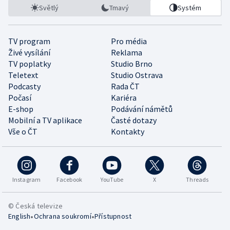
Světlý
Tmavý
Systém
TV program
Pro média
Živé vysílání
Reklama
TV poplatky
Studio Brno
Teletext
Studio Ostrava
Podcasty
Rada ČT
Počasí
Kariéra
E-shop
Podávání námětů
Mobilní a TV aplikace
Časté dotazy
Vše o ČT
Kontakty
Instagram
Facebook
YouTube
X
Threads
© Česká televize
•
•
English
Ochrana soukromí
Přístupnost