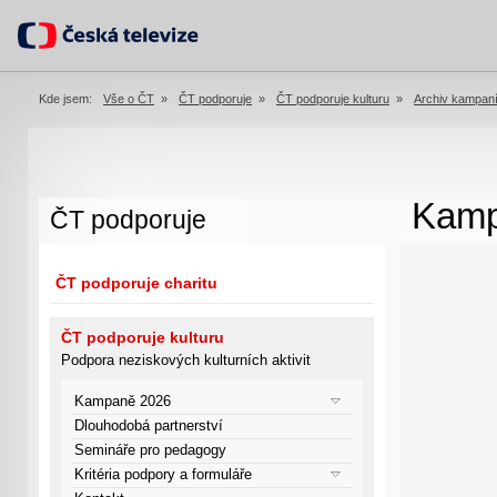
Kde jsem:
Vše o ČT
»
ČT podporuje
»
ČT podporuje kulturu
»
Archiv kampan
Kamp
ČT podporuje
ČT podporuje charitu
ČT podporuje kulturu
Podpora neziskových kulturních aktivit
Kampaně 2026
Dlouhodobá partnerství
Semináře pro pedagogy
Kritéria podpory a formuláře