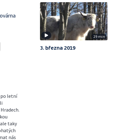
Továrna
29 min
3. března 2019
po letní
li
 Hradech.
čkou
ale taky
bohatých
ímat nás