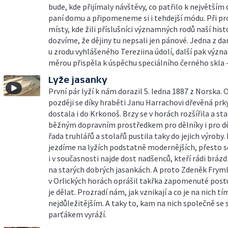
bude, kde přijímaly návštěvy, co patřilo k největší
paní domu a připomeneme si i tehdejší módu. Při p
místy, kde žili příslušníci významných rodů naší histo
dozvíme, že dějiny tu nepsali jen pánové. Jedna z d
u zrodu vyhlášeného Tereziina údolí, další pak výz
měrou přispěla k úspěchu speciálního černého skla –
Lyže jasanky
První pár lyží k nám dorazil 5. ledna 1887 z Norska. O
později se díky hraběti Janu Harrachovi dřevěná pr
dostala i do Krkonoš. Brzy se v horách rozšířila a sta
běžným dopravním prostředkem pro dělníky i pro dět
řada truhlářů a stolařů pustila taky do jejich výroby.
jezdíme na lyžích podstatně modernějších, přesto s
i v současnosti najde dost nadšenců, kteří rádi brázd
na starých dobrých jasankách. A proto Zdeněk Frym
v Orlických horách oprášil takřka zapomenuté post
je dělat. Prozradí nám, jak vznikají a co je na nich tí
nejdůležitějším. A taky to, kam na nich společně se
parťákem vyráží.