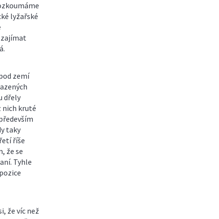
prozkoumáme
cké lyžařské
e
 zajímat
á.
 pod zemí
asazených
u dřely
 nich kruté
 především
dy taky
etí říše
m, že se
aní. Tyhle
xpozice
i, že víc než