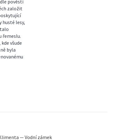
dle pověsti
ěch založit
oskytující
y husté lesy,
stalo
u řemeslu.
, kde všude
 ně byla
 věnovanému
 Klimenta — Vodní zámek