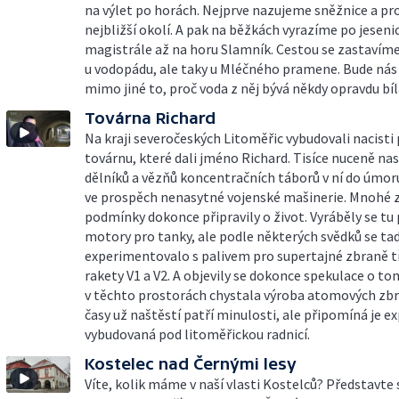
na výlet po horách. Nejprve nazujeme sněžnice a 
nejbližší okolí. A pak na běžkách vyrazíme po jeseni
magistrále až na horu Slamník. Cestou se zastavím
u vodopádu, ale taky u Mléčného pramene. Bude nás
mimo jiné to, proč voda z něj bývá někdy opravdu bíl
Továrna Richard
Na kraji severočeských Litoměřic vybudovali nacisti
továrnu, které dali jméno Richard. Tisíce nuceně n
dělníků a vězňů koncentračních táborů v ní do úmor
ve prospěch nenasytné vojenské mašinerie. Mnohé z
podmínky dokonce připravily o život. Vyráběly se tu
motory pro tanky, ale podle některých svědků se ta
experimentovalo s palivem pro supertajné zbraně tř
rakety V1 a V2. A objevily se dokonce spekulace o to
v těchto prostorách chystala výroba atomových zbr
časy už naštěstí patří minulosti, ale připomíná je e
vybudovaná pod litoměřickou radnicí.
Kostelec nad Černými lesy
Víte, kolik máme v naší vlasti Kostelců? Představte s