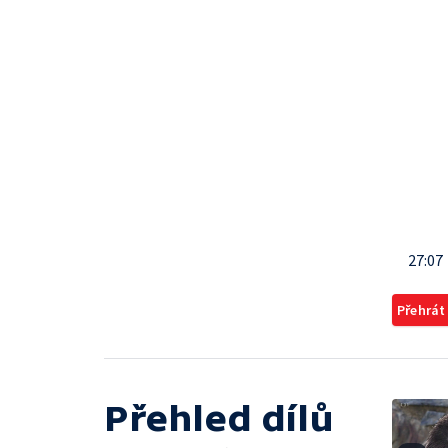
27:07
Přehrát
Přehled dílů