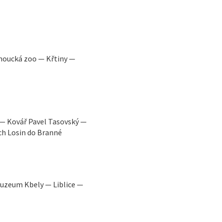
moucká zoo — Křtiny —
— Kovář Pavel Tasovský —
ch Losin do Branné
muzeum Kbely — Liblice —