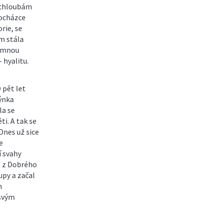
m chloubám
rocházce
rie, se
am stála
namnou
 hyalitu.
 pět let
kýnka
la se
i. A tak se
 Dnes už sice
e
í svahy
l z Dobrého
upy a začal
m
 svým