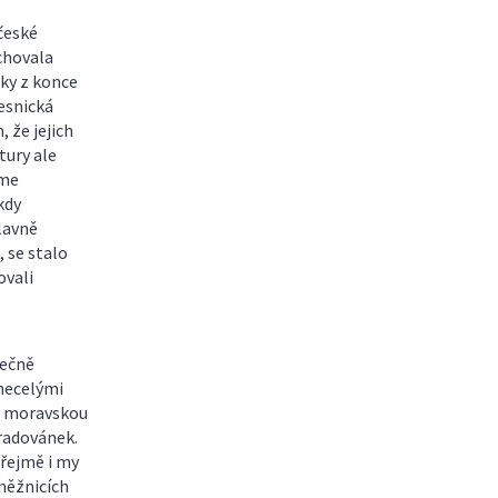
české
achovala
tky z konce
vesnická
 že jejich
tury ale
eme
kdy
hlavně
 se stalo
ovali
lečně
 necelými
 a moravskou
 radovánek.
řejmě i my
něžnicích