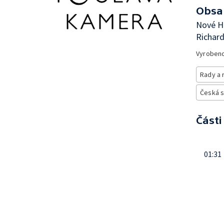
Obsa
Nové H
Richard
Vyroben
Rady a 
Česká 
Části
01:31