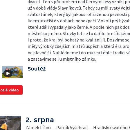
dvacet. Ten s přídomkem nad Černými lesy vznikl po
už v době vlády Slavníkovců. Tehdy tu měl svatý Vojt
svatostánek, který byl jakousi ohrazenou pevností p
lidem útočiště v dobách nebezpečí. V okolí prý býval
které zdáli vypadaly jako černé. A podle nich pak do
městečko jméno. Stovky let se tu dařilo hrnčířském
I proto, že kraj byl bohatý na kvalitní jíl. Dozvíme se
měly výrobky zdejších mistrů úspěch a která éra pro
nejslavnější. Nahlédneme i do muzea téhle tradici
a zastavíme se i u místního zámku.
Soutěž
 celé video
2. srpna
Zámek Líšno — Parník Vyšehrad — Hradisko svatého