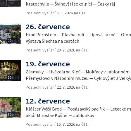
30 min
Kratochvíle — Švihovští sokolníci — Český ráj
Poslední vysílání
5. 8. 2026
na ČT1
26. července
Hrad Pernštejn — Plavba lodí — Lipová-lázně — Olo
30 min
Výstava Šlechta na cestách
Poslední vysílání
29. 7. 2026
na ČT1
19. července
Zásmuky — Hvězdárna Kleť — Mokřady v Jablonném 
30 min
Přemyslovci v Národním muzeu — Cyklovýlet z Velký
Poslední vysílání
22. 7. 2026
na ČT1
12. července
Klášter Vyšší Brod — Posázavský pacifik — Letecké 
30 min
Sklář Miroslav Košler — Jablunkov
Poslední vysílání
15. 7. 2026
na ČT1