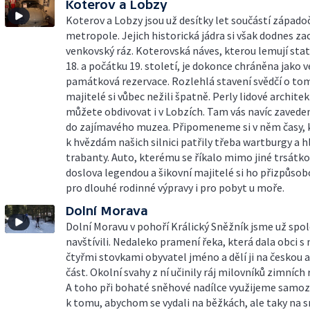
Koterov a Lobzy
Koterov a Lobzy jsou už desítky let součástí západo
metropole. Jejich historická jádra si však dodnes z
venkovský ráz. Koterovská náves, kterou lemují sta
18. a počátku 19. století, je dokonce chráněna jako 
památková rezervace. Rozlehlá stavení svědčí o tom,
majitelé si vůbec nežili špatně. Perly lidové architek
můžete obdivovat i v Lobzích. Tam vás navíc zaved
do zajímavého muzea. Připomeneme si v něm časy, 
k hvězdám našich silnici patřily třeba wartburgy a 
trabanty. Auto, kterému se říkalo mimo jiné trsátko,
doslova legendou a šikovní majitelé si ho přizpůsob
pro dlouhé rodinné výpravy i pro pobyt u moře.
Dolní Morava
Dolní Moravu v pohoří Králický Sněžník jsme už spo
navštívili. Nedaleko pramení řeka, která dala obci s
čtyřmi stovkami obyvatel jméno a dělí ji na českou
část. Okolní svahy z ní učinily ráj milovníků zimních
A toho při bohaté sněhové nadílce využijeme samoz
k tomu, abychom se vydali na běžkách, ale taky na s