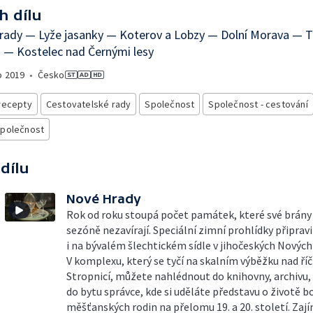
h dílu
rady — Lyže jasanky — Koterov a Lobzy — Dolní Morava — 
 — Kostelec nad Černými lesy
o
2019
•
Česko
recepty
Cestovatelské rady
Společnost
Společnost - cestování
společnost
 dílu
Nové Hrady
Rok od roku stoupá počet památek, které své brány 
sezóně nezavírají. Speciální zimní prohlídky připravi
i na bývalém šlechtickém sídle v jihočeských Nových
V komplexu, který se tyčí na skalním výběžku nad ří
Stropnicí, můžete nahlédnout do knihovny, archivu, 
do bytu správce, kde si uděláte představu o životě 
měšťanských rodin na přelomu 19. a 20. století. Zaj