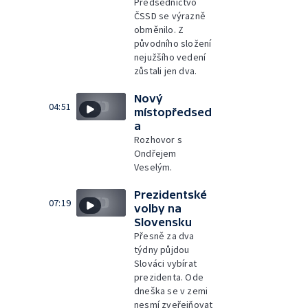
Předsednictvo
ČSSD se výrazně
obměnilo. Z
původního složení
nejužšího vedení
zůstali jen dva.
Nový
04:51
místopředsed
a
Rozhovor s
Ondřejem
Veselým.
Prezidentské
07:19
volby na
Slovensku
Přesně za dva
týdny půjdou
Slováci vybírat
prezidenta. Ode
dneška se v zemi
nesmí zveřejňovat