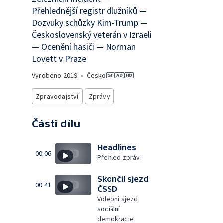
Přehlednější registr dlužníků —
Dozvuky schůzky Kim-Trump —
Československý veterán v Izraeli
— Ocenění hasiči — Norman
Lovett v Praze
Vyrobeno
2019
•
Česko
Zpravodajství
Zprávy
Části dílu
Headlines
00:06
Přehled zpráv.
Skončil sjezd
00:41
ČSSD
Volební sjezd
sociální
demokracie