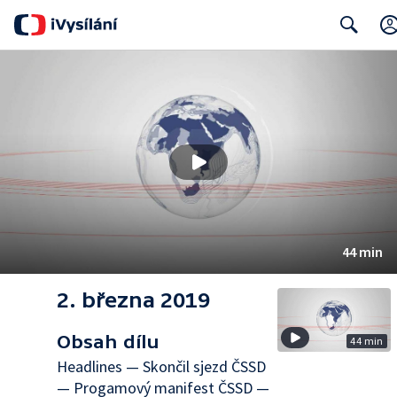
Search
44 min
2. března 2019
Obsah dílu
44 min
Headlines — Skončil sjezd ČSSD
— Progamový manifest ČSSD —