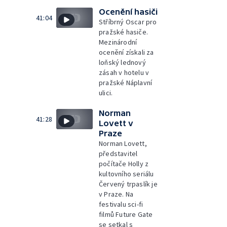
Ocenění hasiči
41:04
Stříbrný Oscar pro
pražské hasiče.
Mezinárodní
ocenění získali za
loňský lednový
zásah v hotelu v
pražské Náplavní
ulici.
Norman
41:28
Lovett v
Praze
Norman Lovett,
představitel
počítače Holly z
kultovního seriálu
Červený trpaslík je
v Praze. Na
festivalu sci-fi
filmů Future Gate
se setkal s