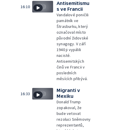
Antisemitismu
16:10
s ve Francii
Vandalové poničili
památník ve
Štrasburku, který
označoval místo
původní židovské
synagogy. V září
1940 ji vypálili
nacisté.
Antisemitských
činů ve Francii v
posledních
měsících přibývá.
Migranti v
16:33
Mexiku
Donald Trump
zopakoval, že
bude vetovat
rezoluci Sněmovny
reprezentantů,