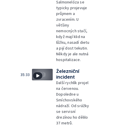
Salmonelóza se
typicky projevuje
průjmem a
zvracením. U
většiny
nemocných stačí,
když mají klid na
lůžku, nasadí dietu
a pijí dost tekutin.
Někdy je ale nutná
hospitalizace.
Železniční
35:33
incident
Další rychlík projel
na červenou.
Dopoledne u
Smíchovského
nádraží. Od srážky
se servisní
drezínou ho dělilo
37 metrů.