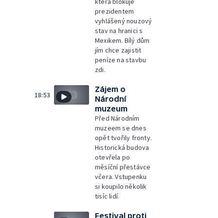
která blokuje
prezidentem
vyhlášený nouzový
stav na hranici s
Mexikem. Bílý dům
jím chce zajistit
peníze na stavbu
zdi.
Zájem o
18:53
Národní
muzeum
Před Národním
muzeem se dnes
opět tvořily fronty.
Historická budova
otevřela po
měsíční přestávce
včera. Vstupenku
si koupilo několik
tisíc lidí.
Festival proti