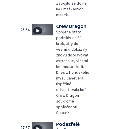
Zapojilo se do něj
842 maškarních
masek.
Crew Dragon
25:54
Spojené státy
podnikly další
krok, aby do
vesmíru dokázaly
znovu dopravovat
astronauty vlastní
kosmickou lodí.
Dnes z floridského
mysu Caneveral
úspěšně
odstartovala loď
Crew Dragon
soukromé
společnosti
SpaceX.
Podezřelé
27:57