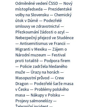
Odměněné vedení ČSSD — Nový
místopředseda — Prezidentské
volby na Slovensku — Chemický
útok v Dúmě — Podezřelé
smlouvy ve zdravotnictví —
Přezkoumání žádosti o azyl —
Nebezpečný přejezd ve Studénce
— Antisemitismus ve Francii —
Migranti v Mexiku — Zájem o
Národní muzeum — Festival
proti totalitě — Podpora firem
— Policie zadržela hledaného
muže — Úrazy na horách —
Masopustní průvod — Crew
Dragon — Podezřelé šarže masa
v Česku — Problémy polského
masa — Nákupy v Polsku —
Projevy salmonelózy —
Železniční incident —