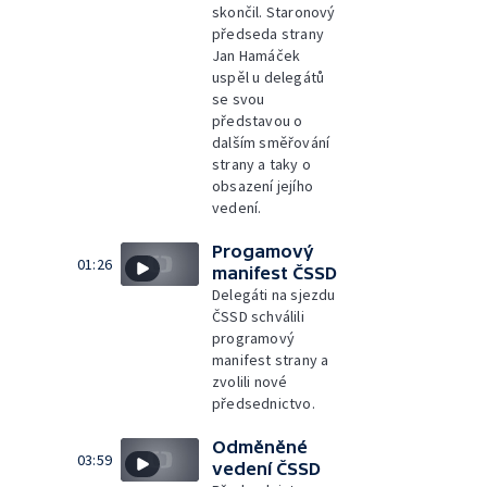
skončil. Staronový
předseda strany
Jan Hamáček
uspěl u delegátů
se svou
představou o
dalším směřování
strany a taky o
obsazení jejího
vedení.
Progamový
01:26
manifest ČSSD
Delegáti na sjezdu
ČSSD schválili
programový
manifest strany a
zvolili nové
předsednictvo.
Odměněné
03:59
vedení ČSSD