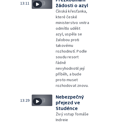
13:11
žádosti o azyl
Čínská křesťanka,
které české
ministerstvo vnitra
odmítlo udělit
azyl, uspěla se
žalobou proti
takovému
rozhodnutí. Podle
soudu resort
řádně
nevyhodnotil její
příběh, a bude
proto muset
rozhodovat znovu.
Nebezpečný
13:29
přejezd ve
Studénce
Živý vstup Tomáše
Indreie