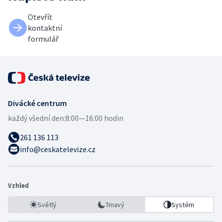
Otevřít
kontaktní
formulář
Divácké centrum
každý všední den:
8:00—16:00 hodin
261 136 113
info@ceskatelevize.cz
Vzhled
Světlý
Tmavý
Systém