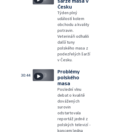
šarže masa v
Česku
Týden plný
událostí kolem
obchodu a kvality
potravin.
Veterináři odhalili
další tuny
polského masa z
podezřelých šarží
v Česku.
Problémy
30:44
polského
masa
Poslední vlnu
debat o kvalitě
dovážených
surovin
odstartovala
reportáž jedné z
polských televizí -
koncem ledna