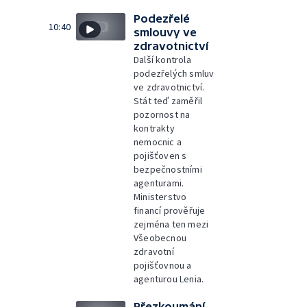
Podezřelé
10:40
smlouvy ve
zdravotnictví
Další kontrola
podezřelých smluv
ve zdravotnictví.
Stát teď zaměřil
pozornost na
kontrakty
nemocnic a
pojišťoven s
bezpečnostními
agenturami.
Ministerstvo
financí prověřuje
zejména ten mezi
Všeobecnou
zdravotní
pojišťovnou a
agenturou Lenia.
Přezkoumání