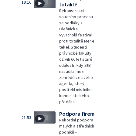
19:16
totalitě
Rekonstrukcí
soudního procesu
se sedláky z
Olešnicka
vyvrcholil festival
proti totalitě Mene
tekel. Studenti
právnické fakulty
oživili 66 let staré
události, kdy StB
nasadila mezi
zemědělce svého
agenta, který
postřelil místního
komunistického
předáka.
Podpora firem
21:53
Rekordní podpora
malých a středních
podniků -