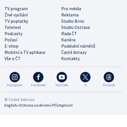
TV program
Pro média
Živé vysílání
Reklama
TV poplatky
Studio Brno
Teletext
Studio Ostrava
Podcasty
Rada ČT
Počasí
Kariéra
E-shop
Podávání námětů
Mobilní a TV aplikace
Časté dotazy
Vše o ČT
Kontakty
Instagram
Facebook
YouTube
X
Threads
© Česká televize
•
•
English
Ochrana soukromí
Přístupnost