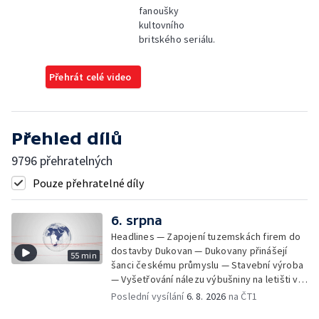
fanoušky
kultovního
britského seriálu.
Přehrát celé video
Přehled dílů
9796 přehratelných
Pouze přehratelné díly
6. srpna
Headlines — Zapojení tuzemskách firem do
dostavby Dukovan — Dukovany přinášejí
55 min
šanci českému průmyslu — Stavební výroba
— Vyšetřování nálezu výbušniny na letišti v
Lipsku — Bourání torza vyhořelé budovy ve
Poslední vysílání
6. 8. 2026
na ČT1
Zlíně — Kritické sucho v Evropě —