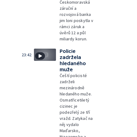
Českomoravská
záruční a
rozvojová banka
jim loni poskytla v
rámci záruk a
úvěrů 12 a půl
miliardy korun.
Policie
23:42
zadržela
hledaného
muže
Čeští policisté
zadrželi
mezinárodně
hledaného muže.
Osmatřicetiletý
cizinec je
podezřelý ze tří
vražd. Zatykač na
něj vydalo
Maďarsko,
Nizozemsko a