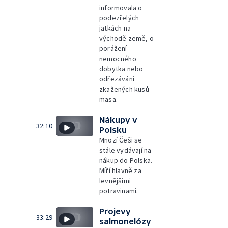
informovala o
podezřelých
jatkách na
východě země, o
porážení
nemocného
dobytka nebo
odřezávání
zkažených kusů
masa.
Nákupy v
32:10
Polsku
Mnozí Češi se
stále vydávají na
nákup do Polska.
Míří hlavně za
levnějšími
potravinami.
Projevy
33:29
salmonelózy