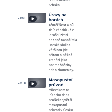
Srbsko.
Úrazy na
24:01
horách
Téměř šest a půl
tisíc zásahů už v
letošní zimní
sezoně napočítala
Horská služba.
Většinou jde
přitom o běžná
zranění jako
pohmožděniny
nebo zlomeniny.
Masopustní
25:18
průvod
Milevskem na
Písecku dnes
prošel největší
masopustní
průvod v Česku.