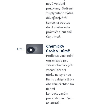
nové volební
průzkumy. Šetření
z uplynulého týdne
dávají největší
šance na postup
do druhého kola
právničce Zuzaně
Čaputové.
Chemický
10:15
útok v Dúmě
Podle Mezinárodní
organizace pro
zákaz chemických
zbraní loni při
útoku na syrskou
Dúmu zabíjela látka
obsahující chlor. Na
území
kontrolovaném
povstalci zemřelo
na 40 lidí.