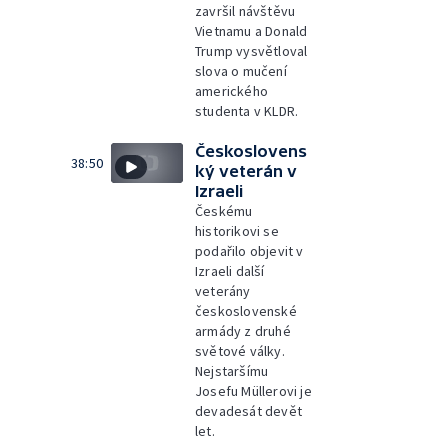
završil návštěvu
Vietnamu a Donald
Trump vysvětloval
slova o mučení
amerického
studenta v KLDR.
Českoslovens
38:50
ký veterán v
Izraeli
Českému
historikovi se
podařilo objevit v
Izraeli další
veterány
československé
armády z druhé
světové války.
Nejstaršímu
Josefu Müllerovi je
devadesát devět
let.