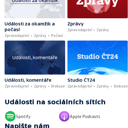
trajektu v Indonésii — Policejní dohled nad
Let It Roll — Byznys kolem rozluček se
svobodou — Den obětí romského
holocaustu — Sucho a nedostatek vody —
Události za okamžik a
Zprávy
Dopravní komplikace v Ostravě —
počasí
Rekonstrukce vily Marty po požáru
Zpravodajství
Zprávy
Zpravodajství
Zprávy
Počasí
Události, komentáře
Studio ČT24
Zpravodajství
Zprávy
Diskuze
Zpravodajství
Zprávy
Diskuze
Události
na sociálních sítích
Spotify
Apple Podcasts
Napište nám