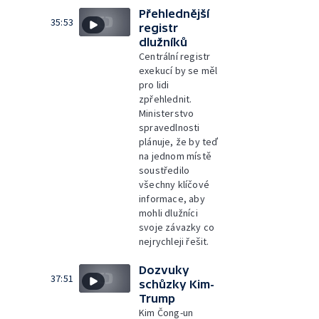
Přehlednější
35:53
registr
dlužníků
Centrální registr
exekucí by se měl
pro lidi
zpřehlednit.
Ministerstvo
spravedlnosti
plánuje, že by teď
na jednom místě
soustředilo
všechny klíčové
informace, aby
mohli dlužníci
svoje závazky co
nejrychleji řešit.
Dozvuky
37:51
schůzky Kim-
Trump
Kim Čong-un