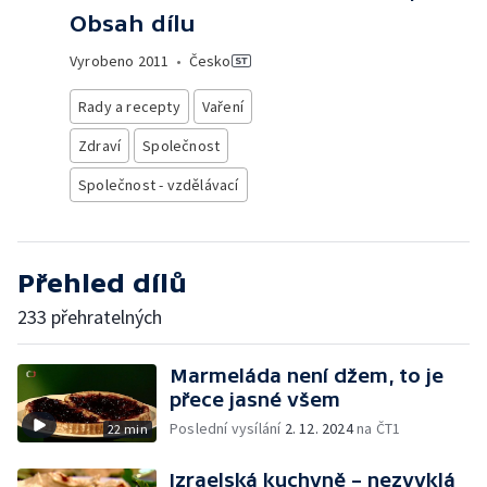
Obsah dílu
Vyrobeno
2011
•
Česko
Rady a recepty
Vaření
Zdraví
Společnost
Společnost - vzdělávací
Přehled dílů
233 přehratelných
Marmeláda není džem, to je
přece jasné všem
Poslední vysílání
2. 12. 2024
na ČT1
22 min
Izraelská kuchyně – nezvyklá