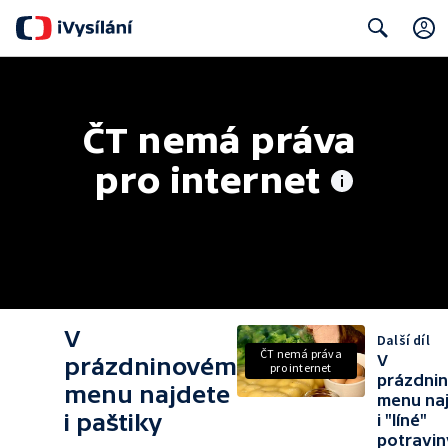
Search
ČT nemá práva 
pro internet
V
Další díl
ČT nemá práva
V
prázdninovém
pro internet
prázdni
menu najdete
menu na
i paštiky
i "líné"
potravin