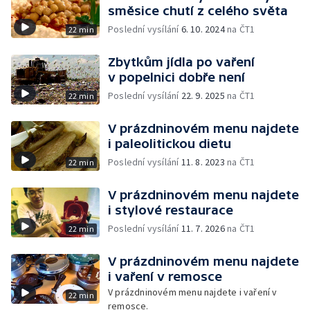
směsice chutí z celého světa
Poslední vysílání
6. 10. 2024
na ČT1
22 min
Zbytkům jídla po vaření
v popelnici dobře není
Poslední vysílání
22. 9. 2025
na ČT1
22 min
V prázdninovém menu najdete
i paleolitickou dietu
Poslední vysílání
11. 8. 2023
na ČT1
22 min
V prázdninovém menu najdete
i stylové restaurace
Poslední vysílání
11. 7. 2026
na ČT1
22 min
V prázdninovém menu najdete
i vaření v remosce
V prázdninovém menu najdete i vaření v
22 min
remosce.