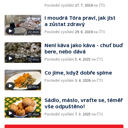
Poslední vysílání
27. 7. 2026
na ČT1
I moudrá Tóra praví, jak jíst
a zůstat zdravý
Poslední vysílání
29. 6. 2026
na ČT1
22 min
Není káva jako káva - chuť buď
bere, nebo dává
Poslední vysílání
5. 4. 2025
na ČT1
22 min
Co jíme, když dobře spíme
Poslední vysílání
3. 4. 2026
na ČT1
22 min
Sádlo, máslo, vraťte se, téměř
vše odpuštěno!
Poslední vysílání
7. 3. 2025
na ČT1
22 min