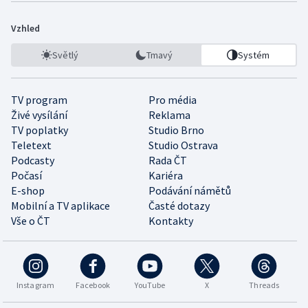
Vzhled
Světlý
Tmavý
Systém
TV program
Pro média
Živé vysílání
Reklama
TV poplatky
Studio Brno
Teletext
Studio Ostrava
Podcasty
Rada ČT
Počasí
Kariéra
E-shop
Podávání námětů
Mobilní a TV aplikace
Časté dotazy
Vše o ČT
Kontakty
Instagram
Facebook
YouTube
X
Threads