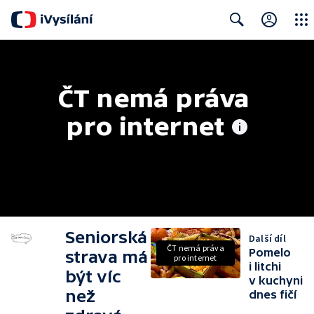
Close
Search
ČT nemá práva 
pro internet
Seniorská
Další díl
ČT nemá práva
Pomelo
strava má
pro internet
i litchi
být víc
v kuchyni
než
dnes fičí