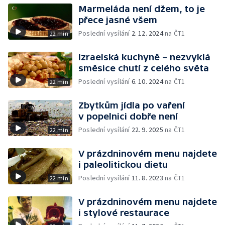
Marmeláda není džem, to je
přece jasné všem
Poslední vysílání
2. 12. 2024
na ČT1
22 min
Izraelská kuchyně – nezvyklá
směsice chutí z celého světa
Poslední vysílání
6. 10. 2024
na ČT1
22 min
Zbytkům jídla po vaření
v popelnici dobře není
Poslední vysílání
22. 9. 2025
na ČT1
22 min
V prázdninovém menu najdete
i paleolitickou dietu
Poslední vysílání
11. 8. 2023
na ČT1
22 min
V prázdninovém menu najdete
i stylové restaurace