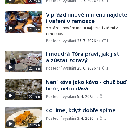
Poslední vysílání
11. 7. 2026
na ČT1
22 min
V prázdninovém menu najdete
i vaření v remosce
V prázdninovém menu najdete i vaření v
22 min
remosce.
Poslední vysílání
27. 7. 2026
na ČT1
I moudrá Tóra praví, jak jíst
a zůstat zdravý
Poslední vysílání
29. 6. 2026
na ČT1
22 min
Není káva jako káva - chuť buď
bere, nebo dává
Poslední vysílání
5. 4. 2025
na ČT1
22 min
Co jíme, když dobře spíme
Poslední vysílání
3. 4. 2026
na ČT1
22 min