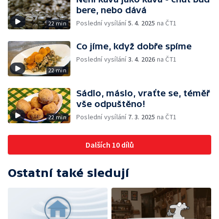
bere, nebo dává
Poslední vysílání
5. 4. 2025
na ČT1
22 min
Co jíme, když dobře spíme
Poslední vysílání
3. 4. 2026
na ČT1
22 min
Sádlo, máslo, vraťte se, téměř
vše odpuštěno!
Poslední vysílání
7. 3. 2025
na ČT1
22 min
Dalších 10 dílů
Ostatní také sledují