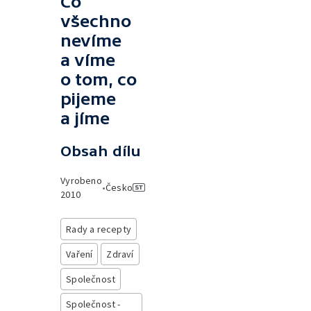
Co
všechno
nevíme
a víme
o tom, co
pijeme
a jíme
Obsah dílu
Vyrobeno
•
Česko
2010
Rady a recepty
Vaření
Zdraví
Společnost
Společnost -