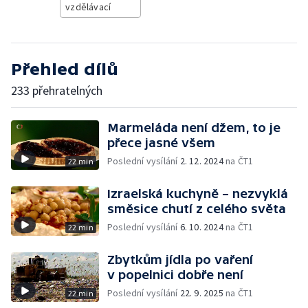
vzdělávací
Přehled dílů
233 přehratelných
Marmeláda není džem, to je
přece jasné všem
Poslední vysílání
2. 12. 2024
na ČT1
22 min
Izraelská kuchyně – nezvyklá
směsice chutí z celého světa
Poslední vysílání
6. 10. 2024
na ČT1
22 min
Zbytkům jídla po vaření
v popelnici dobře není
Poslední vysílání
22. 9. 2025
na ČT1
22 min