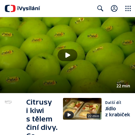
Close
Search
22 min
Citrusy
Další díl
Jídlo
i kiwi
z krabiček
22 min
s tělem
činí divy.