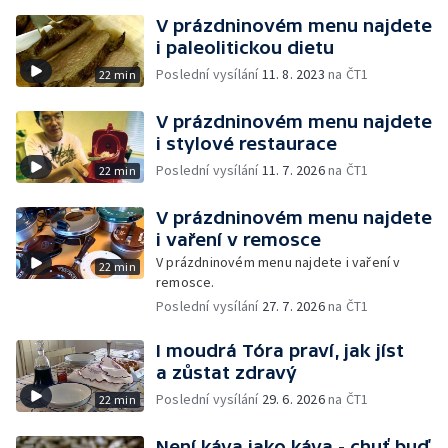
V prázdninovém menu najdete
i paleolitickou dietu
Poslední vysílání
11. 8. 2023
na ČT1
22 min
V prázdninovém menu najdete
i stylové restaurace
Poslední vysílání
11. 7. 2026
na ČT1
22 min
V prázdninovém menu najdete
i vaření v remosce
V prázdninovém menu najdete i vaření v
22 min
remosce.
Poslední vysílání
27. 7. 2026
na ČT1
I moudrá Tóra praví, jak jíst
a zůstat zdravý
Poslední vysílání
29. 6. 2026
na ČT1
22 min
Není káva jako káva - chuť buď