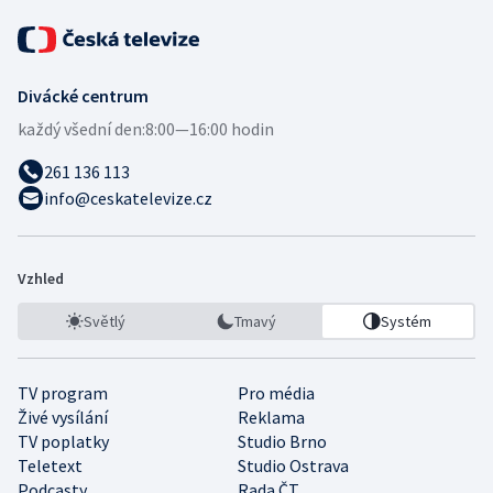
Divácké centrum
každý všední den:
8:00—16:00 hodin
261 136 113
info@ceskatelevize.cz
Vzhled
Světlý
Tmavý
Systém
TV program
Pro média
Živé vysílání
Reklama
TV poplatky
Studio Brno
Teletext
Studio Ostrava
Podcasty
Rada ČT