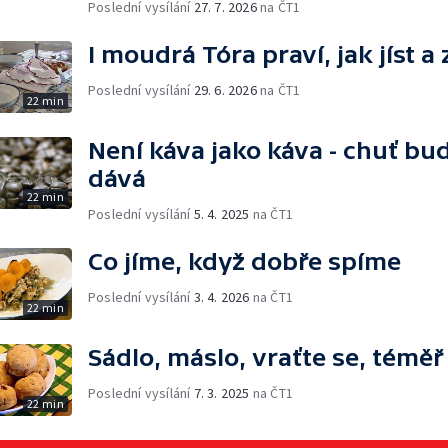
Poslední vysílání
27. 7. 2026
na ČT1
I moudrá Tóra praví, jak jíst a
Poslední vysílání
29. 6. 2026
na ČT1
22 min
Není káva jako káva - chuť bu
dává
22 min
Poslední vysílání
5. 4. 2025
na ČT1
Co jíme, když dobře spíme
Poslední vysílání
3. 4. 2026
na ČT1
22 min
Sádlo, máslo, vraťte se, témě
Poslední vysílání
7. 3. 2025
na ČT1
22 min