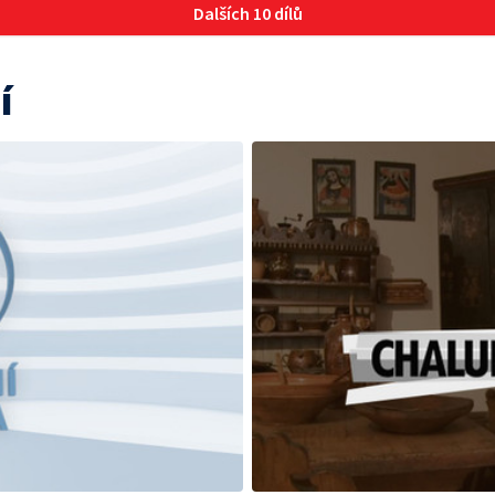
Dalších 10 dílů
í