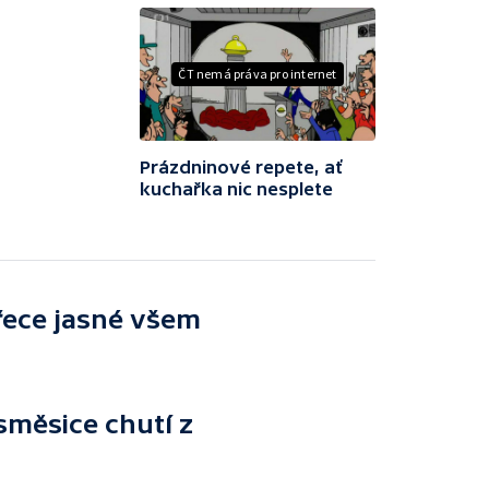
ČT nemá práva pro internet
Prázdninové repete, ať
kuchařka nic nesplete
řece jasné všem
směsice chutí z