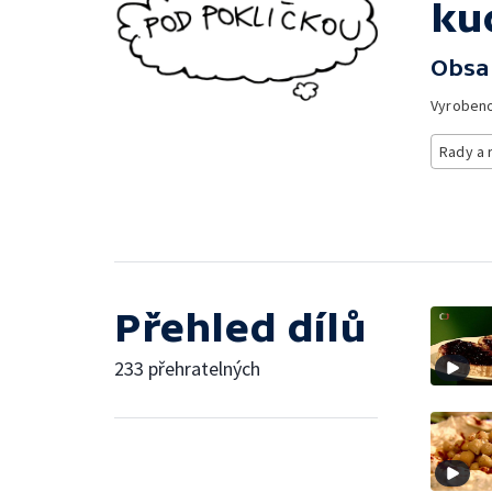
ku
Obsa
Vyroben
Rady a 
Přehled dílů
233 přehratelných