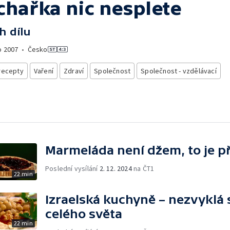
chařka nic nesplete
h dílu
o
2007
•
Česko
recepty
Vaření
Zdraví
Společnost
Společnost - vzdělávací
Marmeláda není džem, to je p
Poslední vysílání
2. 12. 2024
na ČT1
22 min
Izraelská kuchyně – nezvyklá 
celého světa
22 min