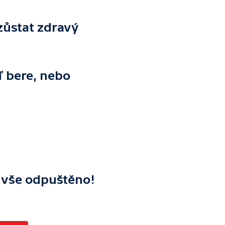
 zůstat zdravý
ď bere, nebo
ř vše odpuštěno!