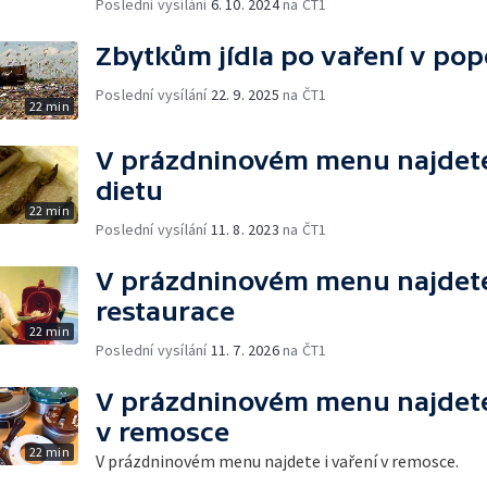
Poslední vysílání
6. 10. 2024
na ČT1
Zbytkům jídla po vaření v pop
Poslední vysílání
22. 9. 2025
na ČT1
22 min
V prázdninovém menu najdete 
dietu
22 min
Poslední vysílání
11. 8. 2023
na ČT1
V prázdninovém menu najdete 
restaurace
22 min
Poslední vysílání
11. 7. 2026
na ČT1
V prázdninovém menu najdete 
v remosce
22 min
V prázdninovém menu najdete i vaření v remosce.