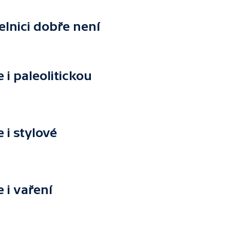
elnici dobře není
i paleolitickou
i stylové
i vaření