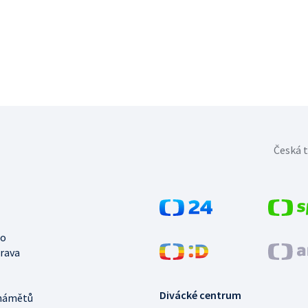
Česká t
no
trava
Divácké centrum
námětů