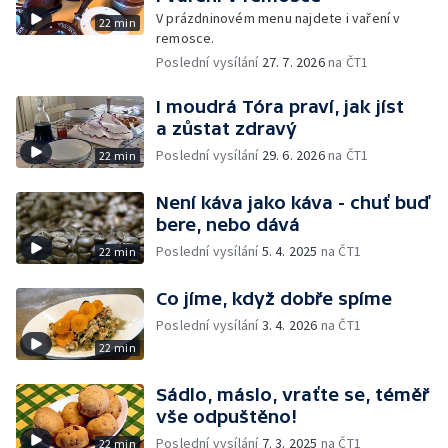
V prázdninovém menu najdete i vaření v
22 min
remosce.
Poslední vysílání
27. 7. 2026
na ČT1
I moudrá Tóra praví, jak jíst
a zůstat zdravý
Poslední vysílání
29. 6. 2026
na ČT1
22 min
Není káva jako káva - chuť buď
bere, nebo dává
Poslední vysílání
5. 4. 2025
na ČT1
22 min
Co jíme, když dobře spíme
Poslední vysílání
3. 4. 2026
na ČT1
22 min
Sádlo, máslo, vraťte se, téměř
vše odpuštěno!
Poslední vysílání
7. 3. 2025
na ČT1
22 min