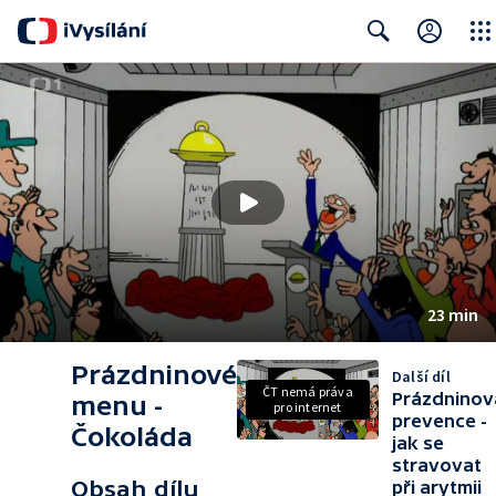
Close
Search
23 min
Prázdninové
Další díl
ČT nemá práva
Prázdninov
menu -
pro internet
prevence -
Čokoláda
jak se
stravovat
Obsah dílu
při arytmii