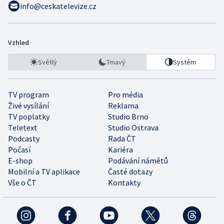
info@ceskatelevize.cz
Vzhled
Světlý
Tmavý
Systém
TV program
Pro média
Živé vysílání
Reklama
TV poplatky
Studio Brno
Teletext
Studio Ostrava
Podcasty
Rada ČT
Počasí
Kariéra
E-shop
Podávání námětů
Mobilní a TV aplikace
Časté dotazy
Vše o ČT
Kontakty