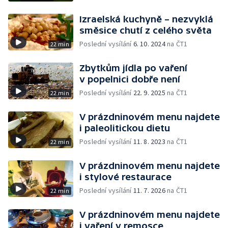
Izraelská kuchyně – nezvyklá
směsice chutí z celého světa
Poslední vysílání
6. 10. 2024
na ČT1
22 min
Zbytkům jídla po vaření
v popelnici dobře není
Poslední vysílání
22. 9. 2025
na ČT1
22 min
V prázdninovém menu najdete
i paleolitickou dietu
Poslední vysílání
11. 8. 2023
na ČT1
22 min
V prázdninovém menu najdete
i stylové restaurace
Poslední vysílání
11. 7. 2026
na ČT1
22 min
V prázdninovém menu najdete
i vaření v remosce