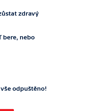
 zůstat zdravý
ď bere, nebo
ř vše odpuštěno!