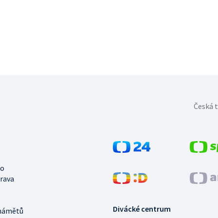
Česká t
no
trava
Divácké centrum
námětů