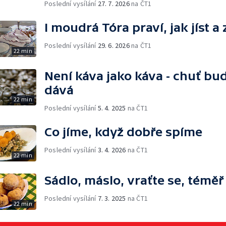
Poslední vysílání
27. 7. 2026
na ČT1
I moudrá Tóra praví, jak jíst a
Poslední vysílání
29. 6. 2026
na ČT1
22 min
Není káva jako káva - chuť bu
dává
22 min
Poslední vysílání
5. 4. 2025
na ČT1
Co jíme, když dobře spíme
Poslední vysílání
3. 4. 2026
na ČT1
22 min
Sádlo, máslo, vraťte se, témě
Poslední vysílání
7. 3. 2025
na ČT1
22 min