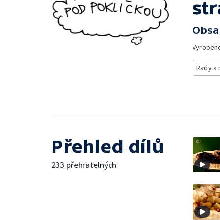
st
Obsa
Vyroben
Rady a 
Přehled dílů
233 přehratelných