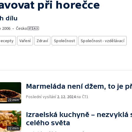
ravovat při horečce
h dílu
o
2006
•
Česko
recepty
Vaření
Zdraví
Společnost
Společnost - vzdělávací
Marmeláda není džem, to je p
Poslední vysílání
2. 12. 2024
na ČT1
22 min
Izraelská kuchyně – nezvyklá 
celého světa
22 min