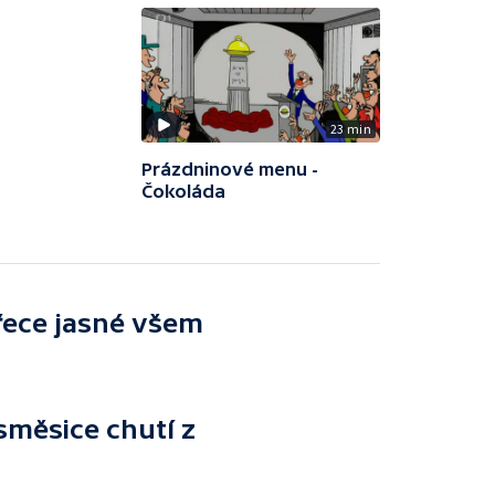
23 min
Prázdninové menu -
Čokoláda
řece jasné všem
směsice chutí z