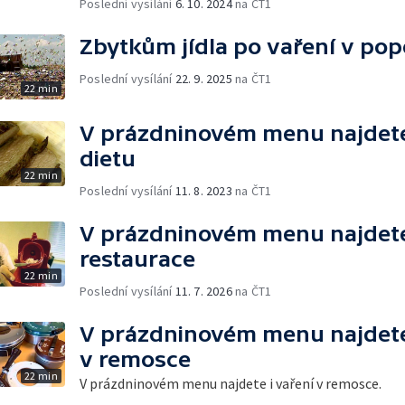
Poslední vysílání
6. 10. 2024
na ČT1
Zbytkům jídla po vaření v pop
Poslední vysílání
22. 9. 2025
na ČT1
22 min
V prázdninovém menu najdete 
dietu
22 min
Poslední vysílání
11. 8. 2023
na ČT1
V prázdninovém menu najdete 
restaurace
22 min
Poslední vysílání
11. 7. 2026
na ČT1
V prázdninovém menu najdete 
v remosce
22 min
V prázdninovém menu najdete i vaření v remosce.