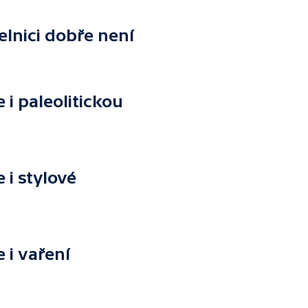
elnici dobře není
i paleolitickou
i stylové
i vaření