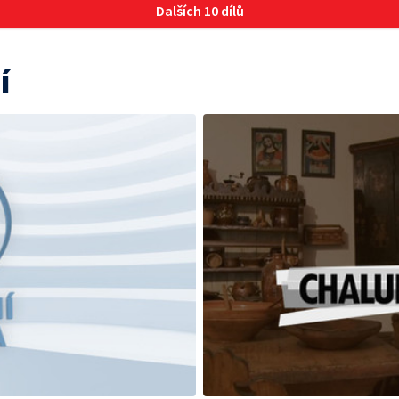
Dalších 10 dílů
í