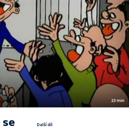
23 min
 se
Další díl