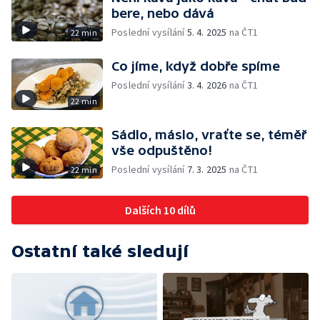
bere, nebo dává
Poslední vysílání
5. 4. 2025
na ČT1
22 min
Co jíme, když dobře spíme
Poslední vysílání
3. 4. 2026
na ČT1
22 min
Sádlo, máslo, vraťte se, téměř
vše odpuštěno!
Poslední vysílání
7. 3. 2025
na ČT1
22 min
Dalších 10 dílů
Ostatní také sledují