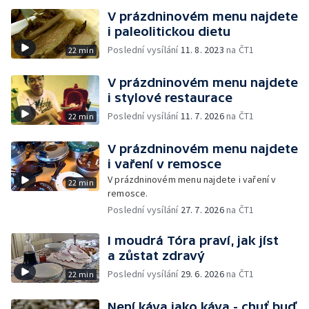
V prázdninovém menu najdete
i paleolitickou dietu
Poslední vysílání
11. 8. 2023
na ČT1
22 min
V prázdninovém menu najdete
i stylové restaurace
Poslední vysílání
11. 7. 2026
na ČT1
22 min
V prázdninovém menu najdete
i vaření v remosce
V prázdninovém menu najdete i vaření v
22 min
remosce.
Poslední vysílání
27. 7. 2026
na ČT1
I moudrá Tóra praví, jak jíst
a zůstat zdravý
Poslední vysílání
29. 6. 2026
na ČT1
22 min
Není káva jako káva - chuť buď