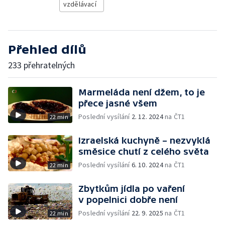
vzdělávací
Přehled dílů
233 přehratelných
Marmeláda není džem, to je
přece jasné všem
Poslední vysílání
2. 12. 2024
na ČT1
22 min
Izraelská kuchyně – nezvyklá
směsice chutí z celého světa
Poslední vysílání
6. 10. 2024
na ČT1
22 min
Zbytkům jídla po vaření
v popelnici dobře není
Poslední vysílání
22. 9. 2025
na ČT1
22 min