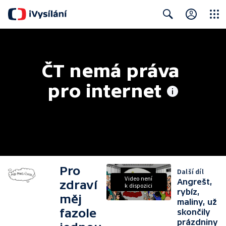
Close
Search
ČT nemá práva 
pro internet
Pro
Další díl
Video není
Angrešt,
zdraví
k dispozici
rybíz,
měj
maliny, už
fazole
skončily
prázdniny