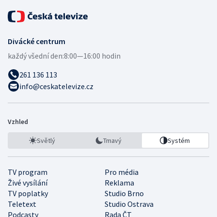
Divácké centrum
každý všední den:
8:00—16:00 hodin
261 136 113
info@ceskatelevize.cz
Vzhled
Světlý
Tmavý
Systém
TV program
Pro média
Živé vysílání
Reklama
TV poplatky
Studio Brno
Teletext
Studio Ostrava
Podcasty
Rada ČT