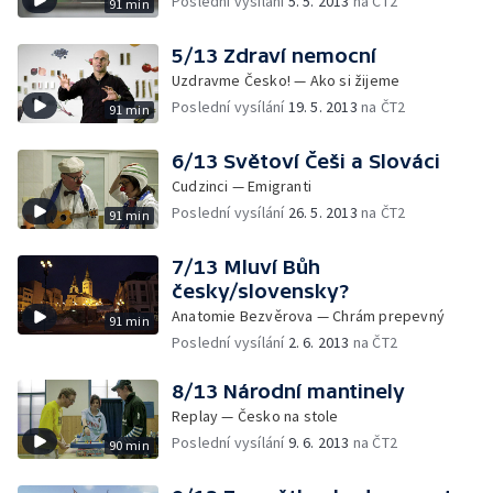
Poslední vysílání
5. 5. 2013
na ČT2
91 min
5/13 Zdraví nemocní
Uzdravme Česko! — Ako si žijeme
Poslední vysílání
19. 5. 2013
na ČT2
91 min
6/13 Světoví Češi a Slováci
Cudzinci — Emigranti
Poslední vysílání
26. 5. 2013
na ČT2
91 min
7/13 Mluví Bůh
česky/slovensky?
Anatomie Bezvěrova — Chrám prepevný
91 min
Poslední vysílání
2. 6. 2013
na ČT2
8/13 Národní mantinely
Replay — Česko na stole
Poslední vysílání
9. 6. 2013
na ČT2
90 min