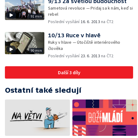
9/13 Za světlou budoucnost
Sametová revoluce — Pridaj sa k nám, keď si
rebel
91 min
Poslední vysílání
16. 6. 2013
na ČT2
10/13 Ruce v hlavě
Ruky v hlave — Útočiště interiérového
člověka
90 min
Poslední vysílání
23. 6. 2013
na ČT2
Další 3 díly
Ostatní také sledují