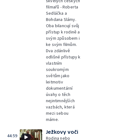
skvělých českých
filmařů - Roberta
Sedláčka a
Bohdana Slámy.
Oba bilancují svůj
přístup k rodině a
svým způsobem i
ke svým filmům.
Dva zdánlivě
odlišné přístupy k
vlastním
soukromým
světům jako
leitmotiv
dokumentární
úvahy o těch
nejintimnějších
vazbách, která
mezi sebou
máme.
Ježkovy voči
44:59
Rodina nebo