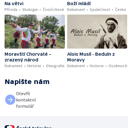
Boží mládí
Na větvi
Dokument
Společnost
Česko
Příroda
Ekologie
Živočichové
Alois Musil - Beduín z
Moravští Chorvaté –
Moravy
zrazený národ
Dokument
Historie
Osobnosti
Dokument
Historie
Etnografie
Napište nám
Otevřít
kontaktní
formulář