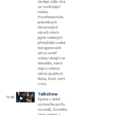
sleduje stále více
se rozrůstající
rodinu.
Prostřednictvím
jednotlivých
různorodých
názorů všech
jejích rodinných
příslušníků vzniká
mezigenerační
obraz uvnitř
rodiny věnující se
tématům, které
mají s rodinou
úzkou spojitost:
láska, život, smrt
a víra.
Talkshow
71:05
Žijeme v době
rostoucího počtu
rozvodů, životního
stylu singles a