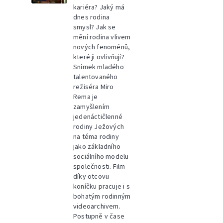
kariéra? Jaký má
dnes rodina
smysl? Jak se
mění rodina vlivem
nových fenoménů,
které ji ovlivňují?
Snímek mladého
talentovaného
režiséra Miro
Rema je
zamyšlením
jedenáctičlenné
rodiny Ježových
na téma rodiny
jako základního
sociálního modelu
společnosti. Film
díky otcovu
koníčku pracuje i s
bohatým rodinným
videoarchivem.
Postupně v čase