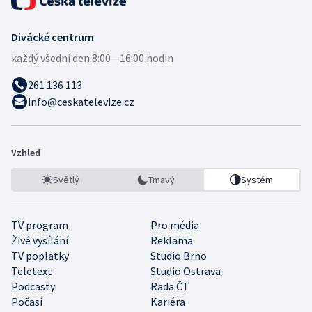
Divácké centrum
každý všední den:
8:00—16:00 hodin
261 136 113
info@ceskatelevize.cz
Vzhled
Světlý
Tmavý
Systém
TV program
Pro média
Živé vysílání
Reklama
TV poplatky
Studio Brno
Teletext
Studio Ostrava
Podcasty
Rada ČT
Počasí
Kariéra