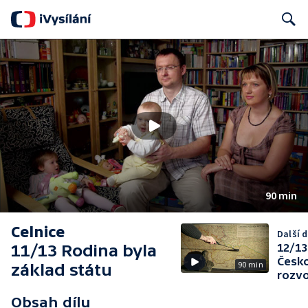
Search
90 min
Celnice
Další d
11/13 Rodina byla
12/13
Česk
90 min
základ státu
rozv
Obsah dílu