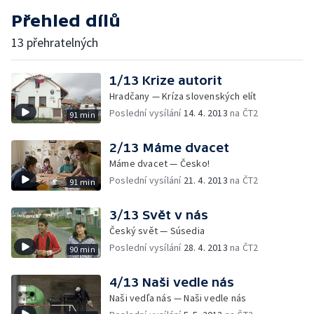
Přehled dílů
13 přehratelných
1/13 Krize autorit
Hradčany — Kríza slovenských elít
Poslední vysílání
14. 4. 2013
na ČT2
91 min
2/13 Máme dvacet
Máme dvacet — Česko!
Poslední vysílání
21. 4. 2013
na ČT2
91 min
3/13 Svět v nás
Český svět — Súsedia
Poslední vysílání
28. 4. 2013
na ČT2
90 min
4/13 Naši vedle nás
Naši vedľa nás — Naši vedle nás