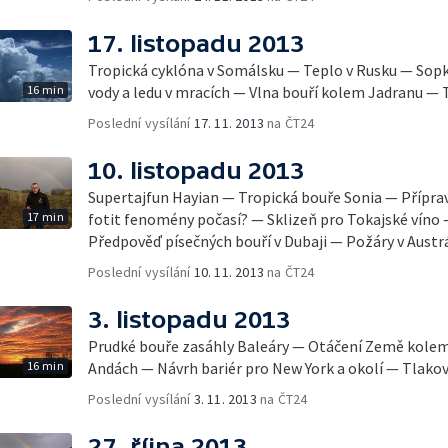
17. listopadu 2013
Tropická cyklóna v Somálsku — Teplo v Rusku — So
16 min
vody a ledu v mracích — Vlna bouří kolem Jadranu — 
Poslední vysílání
17. 11. 2013
na ČT24
10. listopadu 2013
Supertajfun Hayian — Tropická bouře Sonia — Přípra
17 min
fotit fenomény počasí? — Sklizeň pro Tokajské víno 
Předpověď písečných bouří v Dubaji — Požáry v Austrá
Poslední vysílání
10. 11. 2013
na ČT24
3. listopadu 2013
Prudké bouře zasáhly Baleáry — Otáčení Země kolem je
16 min
Andách — Návrh bariér pro New York a okolí — Tlakov
Poslední vysílání
3. 11. 2013
na ČT24
27. října 2013