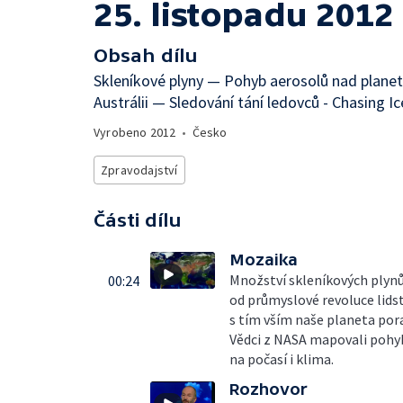
25. listopadu 2012
Obsah dílu
Skleníkové plyny — Pohyb aerosolů nad planeto
Austrálii — Sledování tání ledovců - Chasing 
Vyrobeno
2012
•
Česko
Zpravodajství
Části dílu
Mozaika
Množství skleníkových plynů
00:24
od průmyslové revoluce lidst
s tím vším naše planeta por
Vědci z NASA mapovali pohyb 
na počasí i klima.
Rozhovor