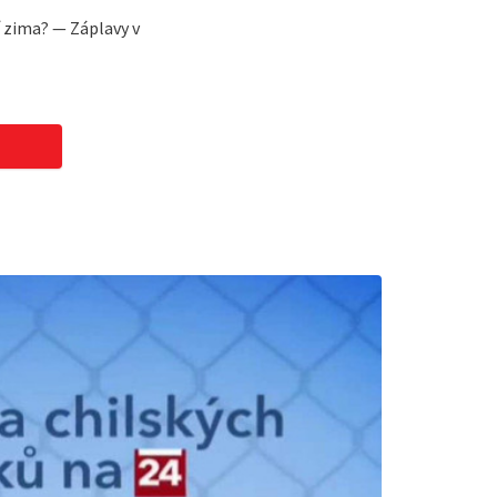
í zima? — Záplavy v