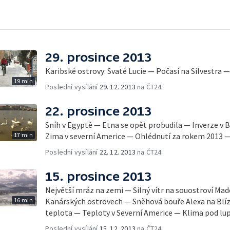
29. prosince 2013
Karibské ostrovy: Svaté Lucie — Počasí na Silvestra 
19 min
Poslední vysílání
29. 12. 2013
na ČT24
22. prosince 2013
Sníh v Egyptě — Etna se opět probudila — Inverze v 
17 min
Zima v severní Americe — Ohlédnutí za rokem 2013 —
Poslední vysílání
22. 12. 2013
na ČT24
15. prosince 2013
Největší mráz na zemi — Silný vítr na souostroví Mad
16 min
Kanárských ostrovech — Sněhová bouře Alexa na Bl
teplota — Teploty v Severní Americe — Klima pod lu
Poslední vysílání
15. 12. 2013
na ČT24