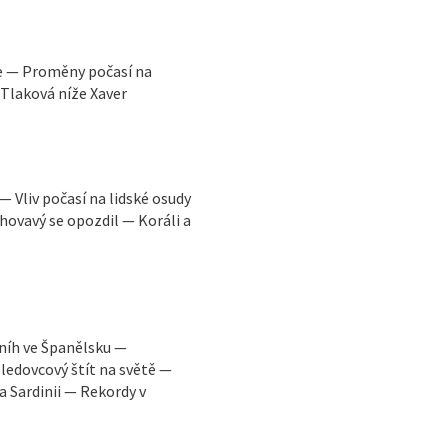
áře — Proměny počasí na
Tlaková níže Xaver
— Vliv počasí na lidské osudy
hovavý se opozdil — Koráli a
níh ve Španělsku —
ledovcový štít na světě —
a Sardinii — Rekordy v