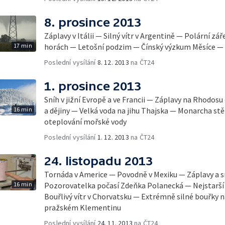
8. prosince 2013
Záplavy v Itálii — Silný vítr v Argentině — Polární z
17 min
horách — Letošní podzim — Čínský výzkum Měsíce — 
Poslední vysílání
8. 12. 2013
na ČT24
1. prosince 2013
Sníh v jižní Evropě a ve Francii — Záplavy na Rhodosu 
16 min
a dějiny — Velká voda na jihu Thajska — Monarcha stě
oteplování mořské vody
Poslední vysílání
1. 12. 2013
na ČT24
24. listopadu 2013
Tornáda v Americe — Povodně v Mexiku — Záplavy a s
16 min
Pozorovatelka počasí Zdeňka Polanecká — Nejstarší 
Bouřlivý vítr v Chorvatsku — Extrémně silné bouřky n
pražském Klementinu
Poslední vysílání
24. 11. 2013
na ČT24