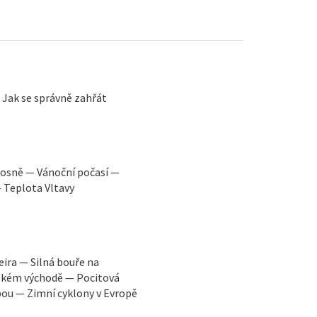
— Jak se správně zahřát
Bosně — Vánoční počasí —
 Teplota Vltavy
eira — Silná bouře na
ízkém východě — Pocitová
pou — Zimní cyklony v Evropě