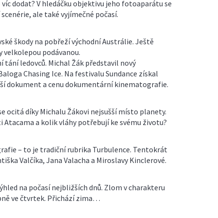
o víc dodat? V hledáčku objektivu jeho fotoaparátu se
 scenérie, ale také vyjímečné počasí.
ské škody na pobřeží východní Austrálie. Ještě
ly velkolepou podávanou.
í tání ledovců. Michal Žák představil nový
loga Chasing Ice. Na festivalu Sundance získal
pší dokument a cenu dokumentární kinematografie.
 ocitá díky Michalu Žákovi nejsušší místo planety.
šti Atacama a kolik vláhy potřebují ke svému životu?
afie – to je tradiční rubrika Turbulence. Tentokrát
antiška Valčíka, Jana Valacha a Miroslavy Kinclerové.
ýhled na počasí nejbližších dnů. Zlom v charakteru
ně ve čtvrtek. Přichází zima…