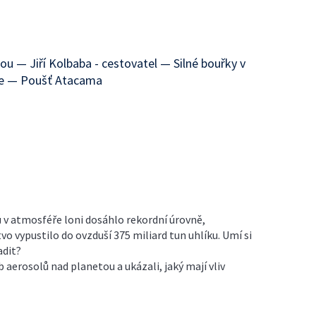
u — Jiří Kolbaba - cestovatel — Silné bouřky v
Ice — Poušť Atacama
 v atmosféře loni dosáhlo rekordní úrovně,
vo vypustilo do ovzduší 375 miliard tun uhlíku. Umí si
adit?
aerosolů nad planetou a ukázali, jaký mají vliv