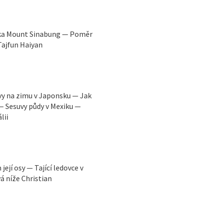
pka Mount Sinabung — Poměr
Tajfun Haiyan
vy na zimu v Japonsku — Jak
— Sesuvy půdy v Mexiku —
lii
jí osy — Tající ledovce v
á níže Christian