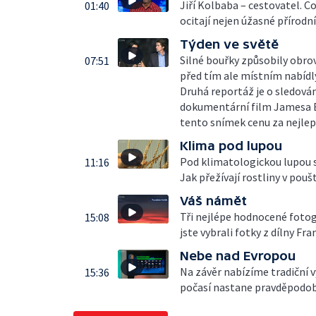
Jiří Kolbaba – cestovatel. C
01:40
ocitají nejen úžasné přírodní
Týden ve světě
Silné bouřky způsobily obrov
07:51
před tím ale místním nabíd
Druhá reportáž je o sledován
dokumentární film Jamesa Ba
tento snímek cenu za nejle
Klima pod lupou
Pod klimatologickou lupou se
11:16
Jak přežívají rostliny v pou
Váš námět
Tři nejlépe hodnocené fotogr
15:08
jste vybrali fotky z dílny Fr
Nebe nad Evropou
Na závěr nabízíme tradiční v
15:36
počasí nastane pravděpodob