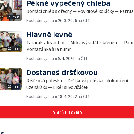
Pěkně vypečený chleba
Domácí chléb s ořechy — Povidlové koláčky — Pstruz
23 min
Poslední vysílání
26. 3. 2026
na ČT1
Hlavně levně
Tatarák z brambor — Mrkvový salát s křenem — Pann
23 min
Pomazánka à la humr
Poslední vysílání
9. 4. 2026
na ČT1
Dostaneš dršťkovou
Dršťková polévka — Dršťková polévka - dokončení —
23 min
uzenářsku — Likér slivovičáček
Poslední vysílání
18. 4. 2022
na ČT1
Dalších 10 dílů