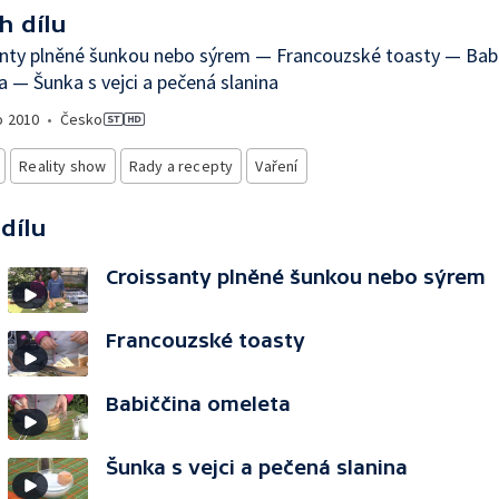
h dílu
anty plněné šunkou nebo sýrem — Francouzské toasty — Bab
 — Šunka s vejci a pečená slanina
o
2010
•
Česko
Reality show
Rady a recepty
Vaření
 dílu
Croissanty plněné šunkou nebo sýrem
Francouzské toasty
Babiččina omeleta
Šunka s vejci a pečená slanina