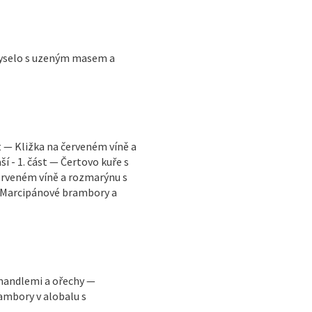
 kyselo s uzeným masem a
t — Kližka na červeném víně a
 - 1. část — Čertovo kuře s
erveném víně a rozmarýnu s
— Marcipánové brambory a
 mandlemi a ořechy —
ambory v alobalu s