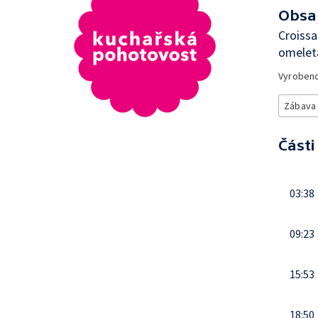
Obsa
Croiss
omeleta
Vyroben
Zábava
Části
03:38
09:23
15:53
18:50