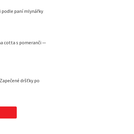
i podle paní mlynářky
a cotta s pomeranči —
 Zapečené dršťky po