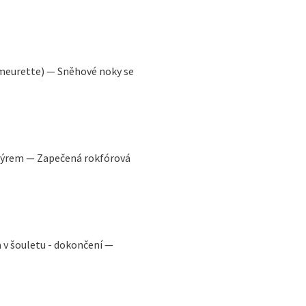
 meurette) — Sněhové noky se
 sýrem — Zapečená rokfórová
 v šouletu - dokončení —