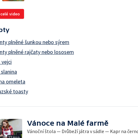
 celé video
pty
anty plněné šunkou nebo sýrem
nty plněné rajčaty nebo lososem
 vejci
slanina
ina omeleta
uzské toasty
Vánoce na Malé farmě
Vánoční štola — Drůbeží játra v sádle — Kapr na čern
22 min