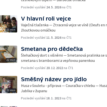
Poslední vysílání
24. 5. 2026
na ČT1
V hlavní roli vejce
Vaječná tlačenka — Ztracená vejce ve víně (Oeufs en
23 min
žloutkovou omáčkou
Poslední vysílání
11. 5. 2026
na ČT1
Smetana pro dědečka
Šlehačkový dort s višněmi — Smetanová pralinka se
22 min
smetana s bramborami a vepřovou panenkou
Poslední vysílání
20. 12. 2022
na ČT1
Směšný název pro jídlo
Husa v šouletu - příprava — Couračka v chlebu — Husa
22 min
Jablka v županu
Poslední vysílání
18. 1. 2023
na ČT1