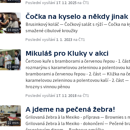
Poslední vysílání
17. 12. 2025
na ČT1
Čočka na kyselo a někdy jinak
Brusinkový koláč — Čočkový salát s rýží — Čočka na
23 min
smažené cibulové kroužky
Poslední vysílání
1. 1. 2023
na ČT1
Mikuláš pro Kluky v akci
Čertovo kuře s bramborami a červenou řepou - 1. čás
23 min
rozmarýnu s karamelovou zeleninou a polentovou kaší
bramborami a červenou řepou - 2. část — Kližka na č
karamelovou zeleninou a polentovou kaší - 2. část 
hrozny s vinnou pěnou
Poslední vysílání
17. 12. 2018
na ČT1
A jdeme na pečená žebra!
Grilovaná žebra à la Mexiko - příprava — Brownies s
22 min
Grilovaná žebra à la Mexiko - dokončení — Pečené br
česnekovým dipem — Barbecue omáčka