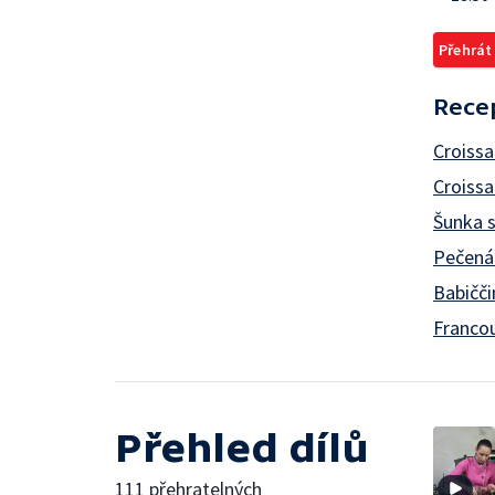
Přehrát
Rece
Croiss
Croissa
Šunka s
Pečená 
Babičč
Franco
Přehled dílů
111 přehratelných