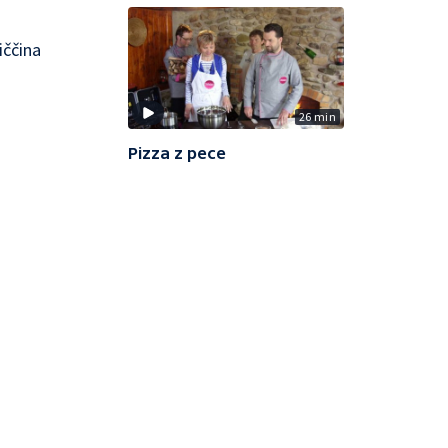
iččina
26 min
Pizza z pece