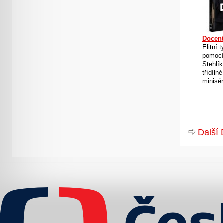
Docent
Elitní 
pomocí
Stehlík
třídíln
miniséri
Další