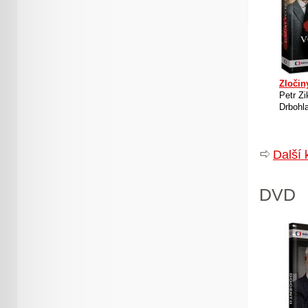
Zločin
Petr Z
Drbohl
Další 
DVD