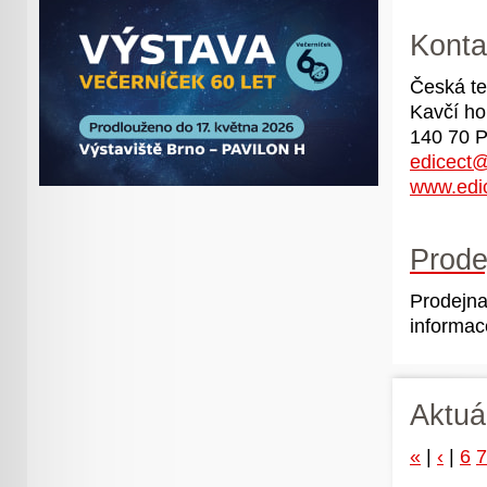
Konta
Česká te
Kavčí ho
140 70 P
edicect@
www.edic
Prode
Prodejna
informac
Aktuá
«
|
‹
|
6
7