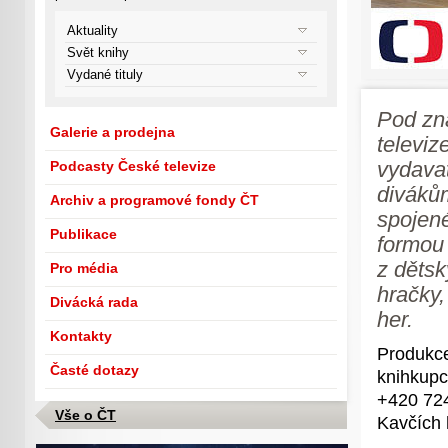
Aktuality
Svět knihy
Vydané tituly
Pod zn
Galerie a prodejna
televiz
vydavat
Podcasty České televize
diváků
Archiv a programové fondy ČT
spojené
Publikace
formou 
z dětsk
Pro média
hračky,
Divácká rada
her.
Kontakty
Produkce
Časté dotazy
knihkupc
+420 72
Vše o ČT
Kavčích 