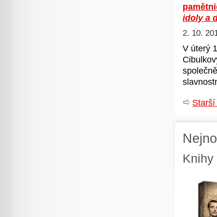
pamětni
idoly a 
2. 10. 20
V úterý 1
Cibulkov
společně 
slavnost
Starší
Nejno
Knihy