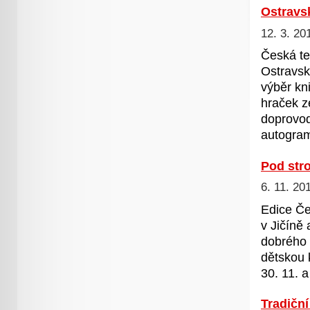
Ostravsk
12. 3. 20
Česká te
Ostravsk
výběr kn
hraček z
doprovod
autogram
Pod str
6. 11. 20
Edice Če
v Jičíně
dobrého 
dětskou 
30. 11. a
Tradičn