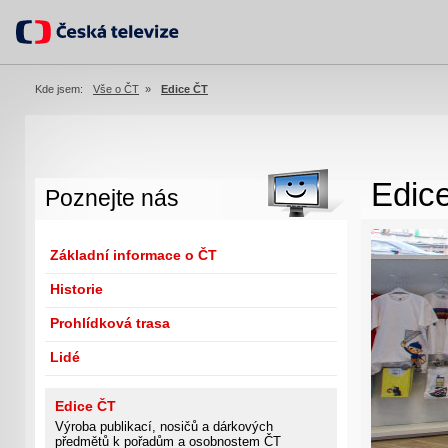
Kde jsem:
Vše o ČT
»
Edice ČT
Edic
Poznejte nás
Základní informace o ČT
Historie
Prohlídková trasa
Lidé
Edice ČT
Výroba publikací, nosičů a dárkových
předmětů k pořadům a osobnostem ČT