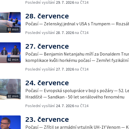
Poslední vysílání
29. 7. 2026
na ČT24
28. července
Počasí — Zelenskyj jednal v USA s Trumpem — Rozsáh
83 min
Poslední vysílání
28. 7. 2026
na ČT24
27. července
Počasí — Benjamin Netanjahu míří za Donaldem Tr
82 min
komplikace kvůli horkému počasí — Zemřel fyzikální
Poslední vysílání
27. 7. 2026
na ČT24
24. července
Počasí — Evropská spolupráce v boji s požáry — 52. L
82 min
Hradiště — Sandkan - 50 let seriálového fenoménu
Poslední vysílání
24. 7. 2026
na ČT24
23. července
Počasí — Zřítil se armádní vrtulník UH-1Y Venom — K