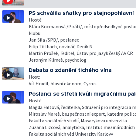
PS schválila sňatky pro stejnopohlavní
Hosté:
Klára Kocmanová /Piráti/, místopředsedkyně posl
klubu
Jan Síla /SPD/, poslanec
Filip Titlbach, novinář, Deník N
Martin Prošek, ředitel, Ústav pro jazyk český AV ČR
Jeroným Klimeš, psycholog
Debata o zdanění tichého vína
Host:
Vít Hradil, hlavní ekonom, Cyrrus
Poslanci se střetli kvůli migračnímu pa
Hosté:
Magda Faltová, ředitelka, Sdružení pro integraci a m
Miroslav Mareš, bezpečnostní expert, katedra polit
Fakulta sociálních studií, Masarykova univerzita
Zuzana Lizcová, analytička, Institut mezinárodních 
Fakulta sociálních věd Univerzity Karlovy