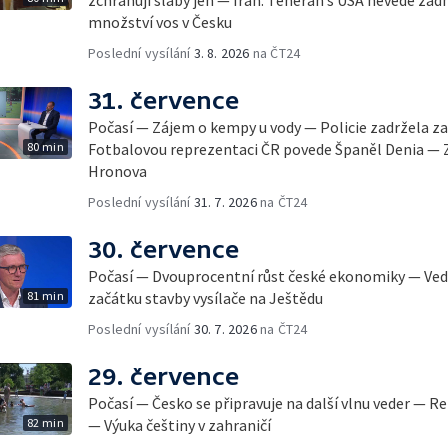
zchraňují slabý jen — Írán: Teherán s USA nevede ž
množství vos v Česku
Poslední vysílání
3. 8. 2026
na ČT24
31. července
Počasí — Zájem o kempy u vody — Policie zadržela
80 min
Fotbalovou reprezentaci ČR povede Španěl Denia — Za
Hronova
Poslední vysílání
31. 7. 2026
na ČT24
30. července
Počasí — Dvouprocentní růst české ekonomiky — Vedr
81 min
začátku stavby vysílače na Ještědu
Poslední vysílání
30. 7. 2026
na ČT24
29. července
Počasí — Česko se připravuje na další vlnu veder — 
82 min
— Výuka češtiny v zahraničí