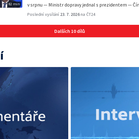
82 min
v srpnu — Ministr dopravy jednal s prezidentem — Čín
Poslední vysílání
23. 7. 2026
na ČT24
Dalších 10 dílů
í