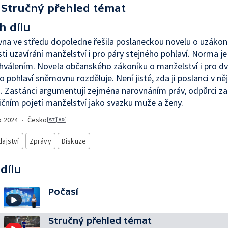
Stručný přehled témat
h dílu
a ve středu dopoledne řešila poslaneckou novelu o uzákon
i uzavírání manželství i pro páry stejného pohlaví. Norma je
hválením. Novela občanského zákoníku o manželství i pro dv
o pohlaví sněmovnu rozděluje. Není jisté, zda ji poslanci v n
. Zastánci argumentují zejména narovnáním práv, odpůrci zas
ičním pojetí manželství jako svazku muže a ženy.
o
2024
•
Česko
ajství
Zprávy
Diskuze
 dílu
Počasí
Stručný přehled témat