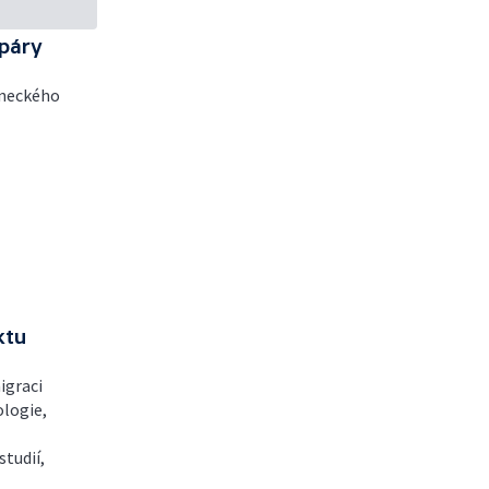
 páry
aneckého
ktu
igraci
ologie,
studií,