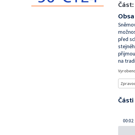
Část:
Obsa
Sněmovn
možnost
před sc
stejnéh
přijmou
na trad
Vyroben
Zpravod
Části
00:02