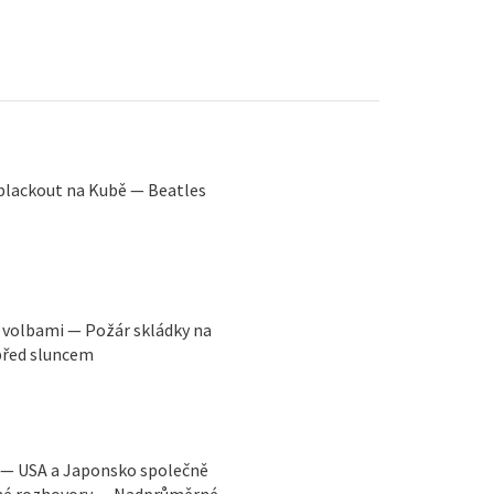
 blackout na Kubě — Beatles
 volbami — Požár skládky na
před sluncem
y — USA a Japonsko společně