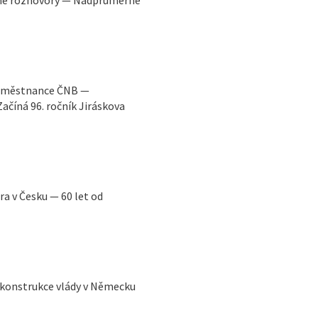
ádné rozhovory — Nadprůměrné
 zaměstnance ČNB —
číná 96. ročník Jiráskova
a v Česku — 60 let od
Rekonstrukce vlády v Německu