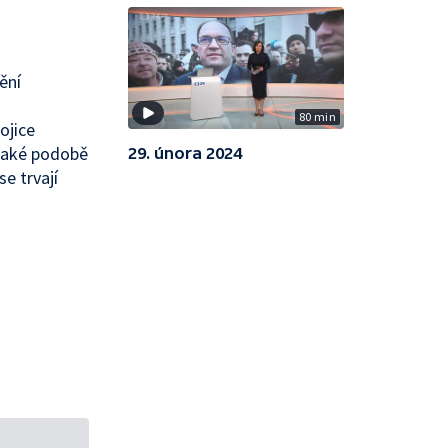
ění
80 min
ojice
ějaké podobě
29. února 2024
e trvají