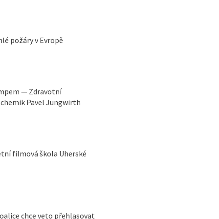
lé požáry v Evropě
umpem — Zdravotní
 chemik Pavel Jungwirth
etní filmová škola Uherské
oalice chce veto přehlasovat