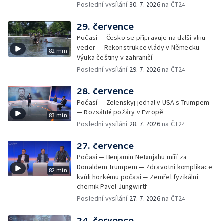
Poslední vysílání
30. 7. 2026
na ČT24
29. července
Počasí — Česko se připravuje na další vlnu
veder — Rekonstrukce vlády v Německu —
82 min
Výuka češtiny v zahraničí
Poslední vysílání
29. 7. 2026
na ČT24
28. července
Počasí — Zelenskyj jednal v USA s Trumpem
— Rozsáhlé požáry v Evropě
83 min
Poslední vysílání
28. 7. 2026
na ČT24
27. července
Počasí — Benjamin Netanjahu míří za
Donaldem Trumpem — Zdravotní komplikace
82 min
kvůli horkému počasí — Zemřel fyzikální
chemik Pavel Jungwirth
Poslední vysílání
27. 7. 2026
na ČT24
24. července