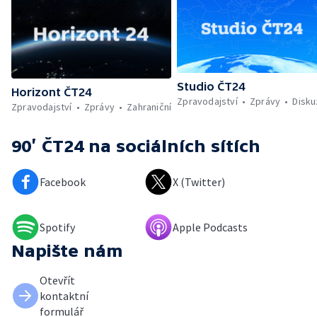
Studio ČT24
Horizont ČT24
Zpravodajství
Zprávy
Disk
Zpravodajství
Zprávy
Zahraniční
90’ ČT24
na sociálních sítích
Facebook
X (Twitter)
Spotify
Apple Podcasts
Napište nám
Otevřít
kontaktní
formulář