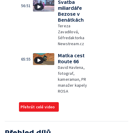
Svatba
56:51
miliardáře
Bezose v
Benátkách
Tereza
Zavadilová,
šéfredaktorka
Newstream.cz
Matka cest
65:55
Route 66
David Havlena,
fotograf,
kameraman, PR
manažer kapely
ROSA
Přehrát celé video
Přehled dílů