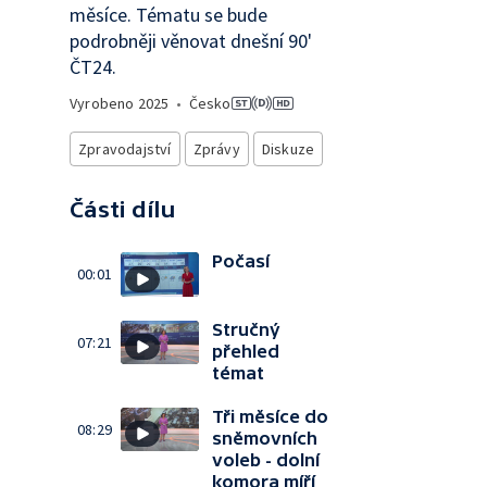
měsíce. Tématu se bude
podrobněji věnovat dnešní 90'
ČT24.
Vyrobeno
2025
•
Česko
Zpravodajství
Zprávy
Diskuze
Části dílu
Počasí
00:01
Stručný
07:21
přehled
témat
Tři měsíce do
08:29
sněmovních
voleb - dolní
komora míří