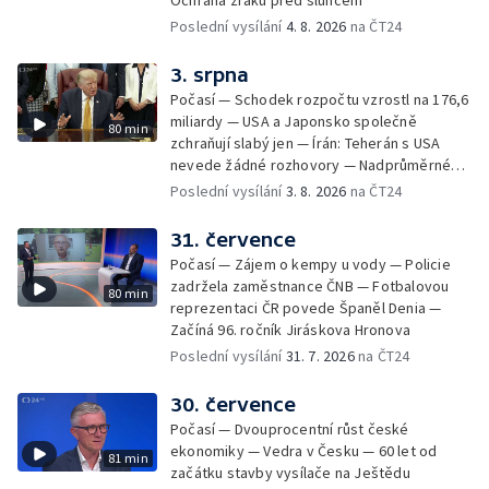
Poslední vysílání
4. 8. 2026
na ČT24
3. srpna
Počasí — Schodek rozpočtu vzrostl na 176,6
miliardy — USA a Japonsko společně
80 min
zchraňují slabý jen — Írán: Teherán s USA
nevede žádné rozhovory — Nadprůměrné
množství vos v Česku
Poslední vysílání
3. 8. 2026
na ČT24
31. července
Počasí — Zájem o kempy u vody — Policie
zadržela zaměstnance ČNB — Fotbalovou
80 min
reprezentaci ČR povede Španěl Denia —
Začíná 96. ročník Jiráskova Hronova
Poslední vysílání
31. 7. 2026
na ČT24
30. července
Počasí — Dvouprocentní růst české
ekonomiky — Vedra v Česku — 60 let od
81 min
začátku stavby vysílače na Ještědu