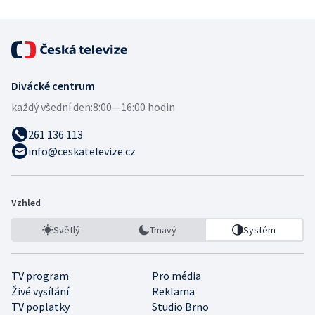
Divácké centrum
každý všední den:
8:00—16:00 hodin
261 136 113
info@ceskatelevize.cz
Vzhled
Světlý
Tmavý
Systém
TV program
Pro média
Živé vysílání
Reklama
TV poplatky
Studio Brno