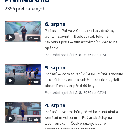
2355 přehratelných
6. srpna
Počasí — Paliva v Česku: nafta zdražila,
benzin zlevnil — Nedostatek léku na
82 min
rakovinu prsu — Vliv extrémních veder na
spánek
Poslední vysílání
6. 8. 2026
na ČT24
5. srpna
Počasí — Zdražování v Česku mírně zrychlilo
— Další blackout na Kubě — Beatles vydali
82 min
album Revolver před 60 lety
Poslední vysílání
5. 8. 2026
na ČT24
4. srpna
Počasí — Konec lhůty před komunálními a
senátními volbami — Požár skládky na
82 min
Litoměřicku — Česko sužuje sucho —
Ochrana zraku před sluncem