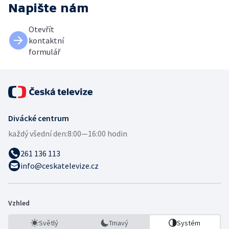
Napište nám
Otevřít
kontaktní
formulář
Divácké centrum
každý všední den:
8:00—16:00 hodin
261 136 113
info@ceskatelevize.cz
Vzhled
Světlý
Tmavý
Systém