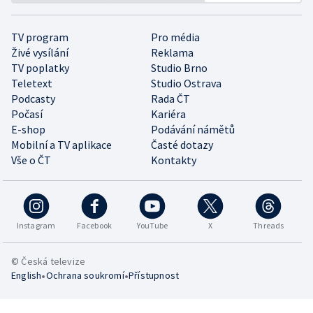
TV program
Pro média
Živé vysílání
Reklama
TV poplatky
Studio Brno
Teletext
Studio Ostrava
Podcasty
Rada ČT
Počasí
Kariéra
E-shop
Podávání námětů
Mobilní a TV aplikace
Časté dotazy
Vše o ČT
Kontakty
Instagram
Facebook
YouTube
X
Threads
© Česká televize
•
•
English
Ochrana soukromí
Přístupnost