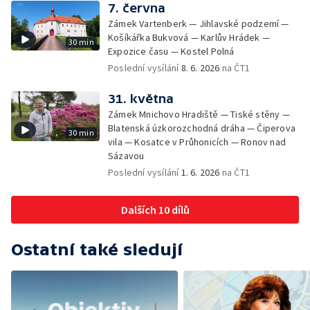
7. června
Zámek Vartenberk — Jihlavské podzemí —
Košíkářka Bukvová — Karlův Hrádek —
30 min
Expozice času — Kostel Polná
Poslední vysílání
8. 6. 2026
na ČT1
31. května
Zámek Mnichovo Hradiště — Tiské stěny —
Blatenská úzkorozchodná dráha — Čiperova
30 min
vila — Kosatce v Průhonicích — Ronov nad
Sázavou
Poslední vysílání
1. 6. 2026
na ČT1
Dalších 10 dílů
Ostatní také sledují