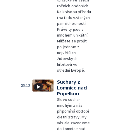
turistiky ve všech
ročních obdobích.
Na krásnou přírodu
i na řadu vzácných
pamětihodností.
Právě ty jsou v
mnohem unikátní.
Můžete se projít
po jednom z
největších
židovských
hřbitovů ve
střední Evropě.
Suchary z
05:12
Lomnice nad
Popelkou
Slovo suchar
mnohým z nás
připomíná období
dietní stravy. My
vás ale zavedeme
do Lomnice nad