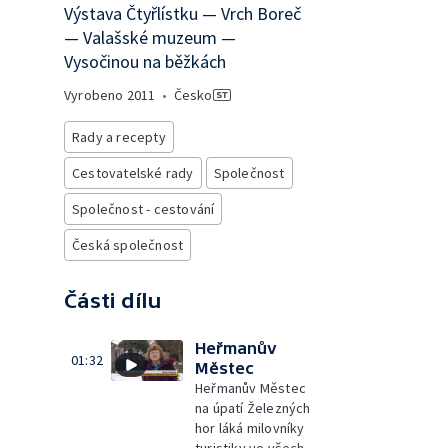
Výstava Čtyřlístku — Vrch Boreč
— Valašské muzeum —
Vysočinou na běžkách
Vyrobeno
2011
•
Česko
Rady a recepty
Cestovatelské rady
Společnost
Společnost - cestování
Česká společnost
Části dílu
Heřmanův
01:32
Městec
Heřmanův Městec
na úpatí Železných
hor láká milovníky