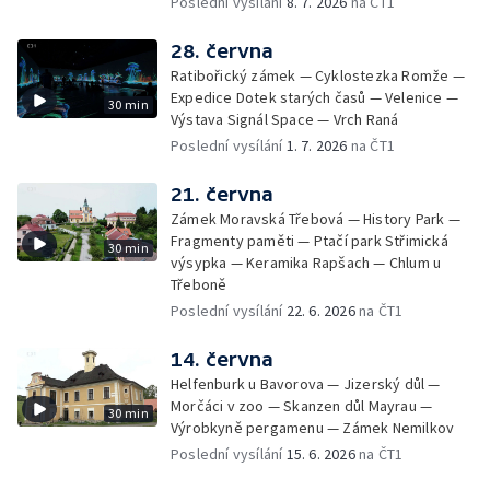
Poslední vysílání
8. 7. 2026
na ČT1
28. června
Ratibořický zámek — Cyklostezka Romže —
Expedice Dotek starých časů — Velenice —
30 min
Výstava Signál Space — Vrch Raná
Poslední vysílání
1. 7. 2026
na ČT1
21. června
Zámek Moravská Třebová — History Park —
Fragmenty paměti — Ptačí park Střimická
30 min
výsypka — Keramika Rapšach — Chlum u
Třeboně
Poslední vysílání
22. 6. 2026
na ČT1
14. června
Helfenburk u Bavorova — Jizerský důl —
Morčáci v zoo — Skanzen důl Mayrau —
30 min
Výrobkyně pergamenu — Zámek Nemilkov
Poslední vysílání
15. 6. 2026
na ČT1