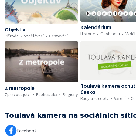
Kalendárium
Objektiv
Historie
Osobnosti
Vzděl
Příroda
Vzdělávací
Cestování
Toulavá kamera ochu
Z metropole
Česko
Zpravodajství
Publicistika
Regiony
Rady a recepty
Vaření
Ce
Toulavá kamera
na sociálních sítí
Facebook