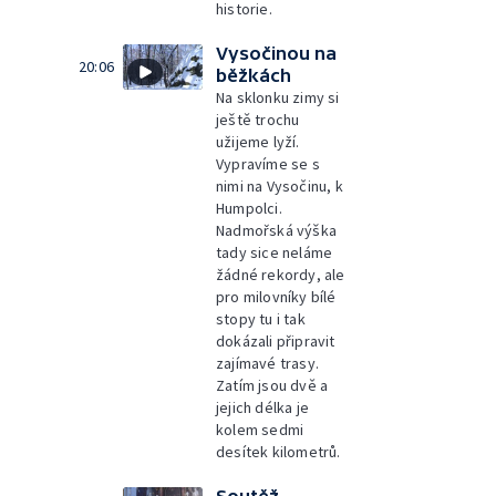
historie.
Vysočinou na
20:06
běžkách
Na sklonku zimy si
ještě trochu
užijeme lyží.
Vypravíme se s
nimi na Vysočinu, k
Humpolci.
Nadmořská výška
tady sice neláme
žádné rekordy, ale
pro milovníky bílé
stopy tu i tak
dokázali připravit
zajímavé trasy.
Zatím jsou dvě a
jejich délka je
kolem sedmi
desítek kilometrů.