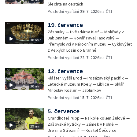
Šlechta na cestách
Poslední vysílání
29. 7. 2026
na ČT1
19. července
Zásmuky — Hvězdárna Kleť — Mokřady v
Jablonném — Kovář Pavel Tasovský —
30 min
Přemyslovci v Národním muzeu — Cyklovýlet
z Velkých Losin do Branné
Poslední vysílání
22. 7. 2026
na ČT1
12. července
Klášter Vyšší Brod — Posázavský pacifik —
Letecké muzeum Kbely — Liblice — Sklář
30 min
Miroslav Košler — Jablunkov
Poslední vysílání
15. 7. 2026
na ČT1
5. července
Grandhotel Pupp — Na kole kolem Žulové —
Zašovské kytičky — Zámek v Polné —
29 min
Drezina Střezimíř — Kostel Čečovice