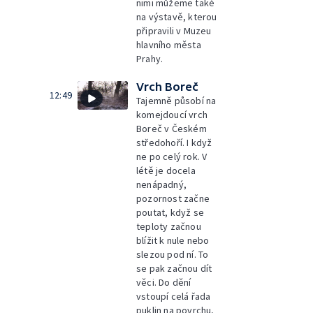
nimi můžeme také
na výstavě, kterou
připravili v Muzeu
hlavního města
Prahy.
Vrch Boreč
12:49
Tajemně působí na
komejdoucí vrch
Boreč v Českém
středohoří. I když
ne po celý rok. V
létě je docela
nenápadný,
pozornost začne
poutat, když se
teploty začnou
blížit k nule nebo
slezou pod ní. To
se pak začnou dít
věci. Do dění
vstoupí celá řada
puklin na povrchu,