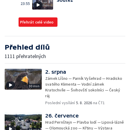
Soutěž
23:55
Přehrát celé video
Přehled dílů
1111 přehratelných
2. srpna
Zámek Líšno — Parník Vyšehrad — Hradisko
svatého Klimenta — Vodní zámek
30 min
Kratochvíle — Švihovští sokolníci — Český
ráj
Poslední vysílání
5. 8. 2026
na ČT1
26. července
Hrad Pernštejn — Plavba lodí — Lipová-lázně
— Olomoucká zoo — Křtiny — Výstava
30 min