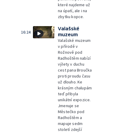
které najdeme už
na úpatí, ale i na
zbytku kopce.
Valašské
16:24
muzeum
Valašské muzeum
v přírodě v
Rožnově pod
Radhoštěm nabízí
výlety v duchu
cest pana Broučka
proti proudu času
už dlouho. Ke
krásným chalupám
teď přibyla
unikátní expozice.
Jmenuje se
Městečko pod
Radhoštěm a
mapuje sedm
století zdejší