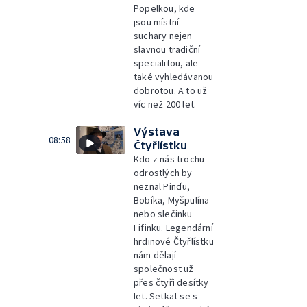
Popelkou, kde
jsou místní
suchary nejen
slavnou tradiční
specialitou, ale
také vyhledávanou
dobrotou. A to už
víc než 200 let.
Výstava
08:58
Čtyřlístku
Kdo z nás trochu
odrostlých by
neznal Pinďu,
Bobíka, Myšpulína
nebo slečinku
Fifinku. Legendární
hrdinové Čtyřlístku
nám dělají
společnost už
přes čtyři desítky
let. Setkat se s