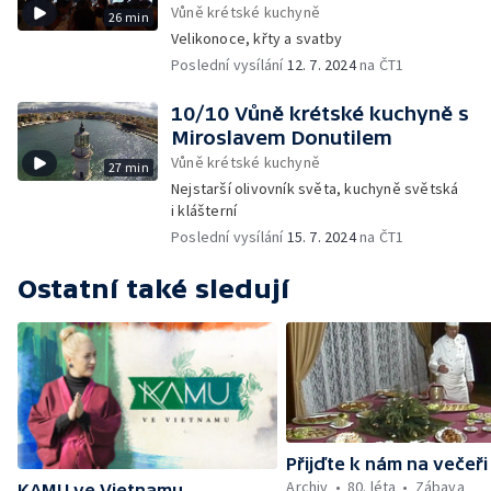
Vůně krétské kuchyně
26 min
Velikonoce, křty a svatby
Poslední vysílání
12. 7. 2024
na ČT1
10/10 Vůně krétské kuchyně s
Miroslavem Donutilem
Vůně krétské kuchyně
27 min
Nejstarší olivovník světa, kuchyně světská
i klášterní
Poslední vysílání
15. 7. 2024
na ČT1
Ostatní také sledují
Přijďte k nám na večeři
Archiv
80. léta
Zábava
KAMU ve Vietnamu