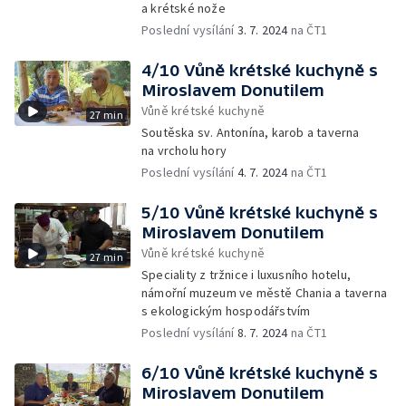
a krétské nože
Poslední vysílání
3. 7. 2024
na ČT1
4/10 Vůně krétské kuchyně s
Miroslavem Donutilem
Vůně krétské kuchyně
27 min
Soutěska sv. Antonína, karob a taverna
na vrcholu hory
Poslední vysílání
4. 7. 2024
na ČT1
5/10 Vůně krétské kuchyně s
Miroslavem Donutilem
Vůně krétské kuchyně
27 min
Speciality z tržnice i luxusního hotelu,
námořní muzeum ve městě Chania a taverna
s ekologickým hospodářstvím
Poslední vysílání
8. 7. 2024
na ČT1
6/10 Vůně krétské kuchyně s
Miroslavem Donutilem