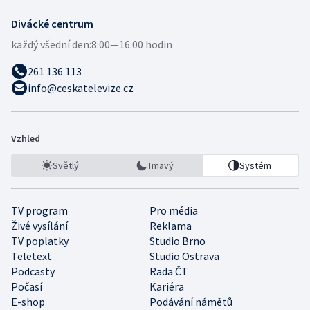
Divácké centrum
každý všední den:
8:00—16:00 hodin
261 136 113
info@ceskatelevize.cz
Vzhled
Světlý
Tmavý
Systém
TV program
Pro média
Živé vysílání
Reklama
TV poplatky
Studio Brno
Teletext
Studio Ostrava
Podcasty
Rada ČT
Počasí
Kariéra
E-shop
Podávání námětů