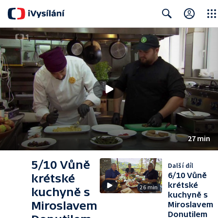
Close
Search
27 min
5/10 Vůně
Další díl
6/10 Vůně
krétské
krétské
26 min
kuchyně s
kuchyně s
Miroslavem
Miroslavem
Donutilem