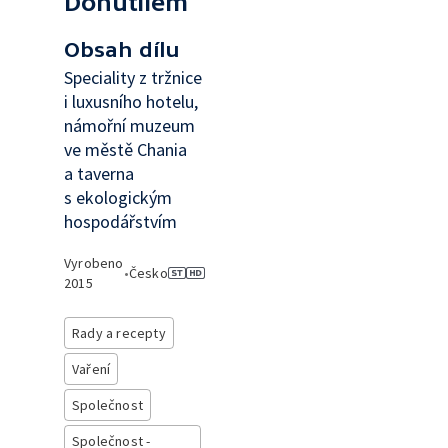
Donutilem
Obsah dílu
Speciality z tržnice
i luxusního hotelu,
námořní muzeum
ve městě Chania
a taverna
s ekologickým
hospodářstvím
Vyrobeno
•
Česko
2015
Rady a recepty
Vaření
Společnost
Společnost -