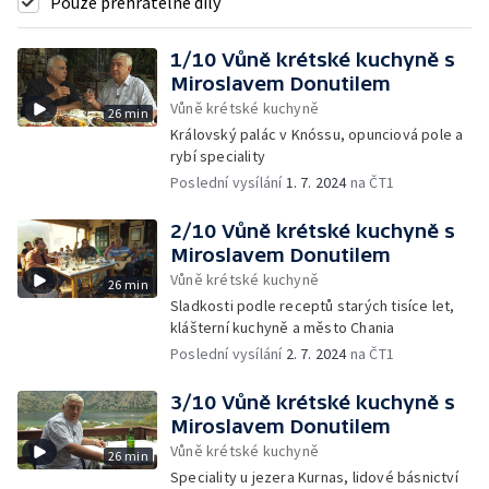
Pouze přehratelné díly
1/10 Vůně krétské kuchyně s
Miroslavem Donutilem
Vůně krétské kuchyně
26 min
Královský palác v Knóssu, opunciová pole a
rybí speciality
Poslední vysílání
1. 7. 2024
na ČT1
2/10 Vůně krétské kuchyně s
Miroslavem Donutilem
Vůně krétské kuchyně
26 min
Sladkosti podle receptů starých tisíce let,
klášterní kuchyně a město Chania
Poslední vysílání
2. 7. 2024
na ČT1
3/10 Vůně krétské kuchyně s
Miroslavem Donutilem
Vůně krétské kuchyně
26 min
Speciality u jezera Kurnas, lidové básnictví