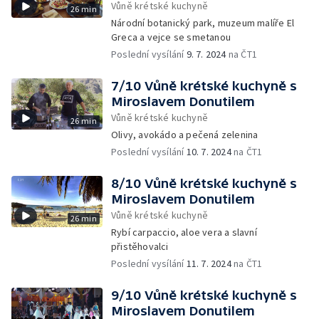
Vůně krétské kuchyně
26 min
Národní botanický park, muzeum malíře El
Greca a vejce se smetanou
Poslední vysílání
9. 7. 2024
na ČT1
7/10 Vůně krétské kuchyně s
Miroslavem Donutilem
Vůně krétské kuchyně
26 min
Olivy, avokádo a pečená zelenina
Poslední vysílání
10. 7. 2024
na ČT1
8/10 Vůně krétské kuchyně s
Miroslavem Donutilem
Vůně krétské kuchyně
26 min
Rybí carpaccio, aloe vera a slavní
přistěhovalci
Poslední vysílání
11. 7. 2024
na ČT1
9/10 Vůně krétské kuchyně s
Miroslavem Donutilem