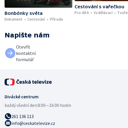
Cestování s vařečkou
Pro děti
Vzdělávací
Tvoře
Bonbónky světa
Dokument
Cestování
Příroda
Napište nám
Otevřít
kontaktní
formulář
Divácké centrum
každý všední den:
8:00—16:00 hodin
261 136 113
info@ceskatelevize.cz