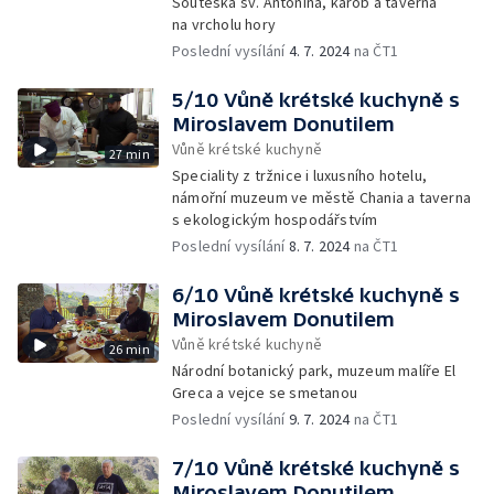
Soutěska sv. Antonína, karob a taverna
na vrcholu hory
Poslední vysílání
4. 7. 2024
na ČT1
5/10 Vůně krétské kuchyně s
Miroslavem Donutilem
Vůně krétské kuchyně
27 min
Speciality z tržnice i luxusního hotelu,
námořní muzeum ve městě Chania a taverna
s ekologickým hospodářstvím
Poslední vysílání
8. 7. 2024
na ČT1
6/10 Vůně krétské kuchyně s
Miroslavem Donutilem
Vůně krétské kuchyně
26 min
Národní botanický park, muzeum malíře El
Greca a vejce se smetanou
Poslední vysílání
9. 7. 2024
na ČT1
7/10 Vůně krétské kuchyně s
Miroslavem Donutilem