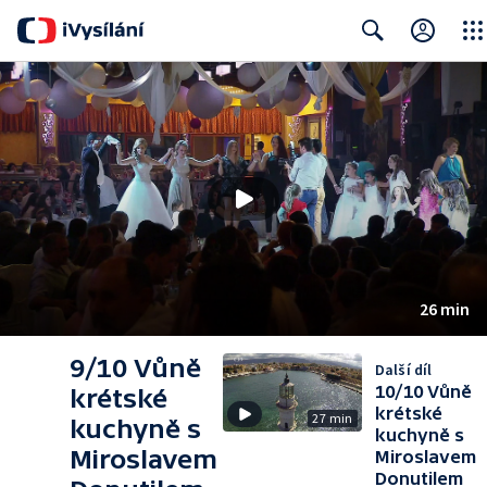
Close
Search
26 min
9/10 Vůně
Další díl
10/10 Vůně
krétské
krétské
27 min
kuchyně s
kuchyně s
Miroslavem
Miroslavem
Donutilem