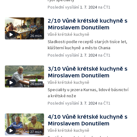
Poslední vysílání
1. 7. 2024
na ČT1
2/10 Vůně krétské kuchyně s
Miroslavem Donutilem
Vůně krétské kuchyně
26 min
Sladkosti podle receptů starých tisíce let,
klášterní kuchyně a město Chania
Poslední vysílání
2. 7. 2024
na ČT1
3/10 Vůně krétské kuchyně s
Miroslavem Donutilem
Vůně krétské kuchyně
26 min
Speciality u jezera Kurnas, lidové básnictví
a krétské nože
Poslední vysílání
3. 7. 2024
na ČT1
4/10 Vůně krétské kuchyně s
Miroslavem Donutilem
Vůně krétské kuchyně
27 min