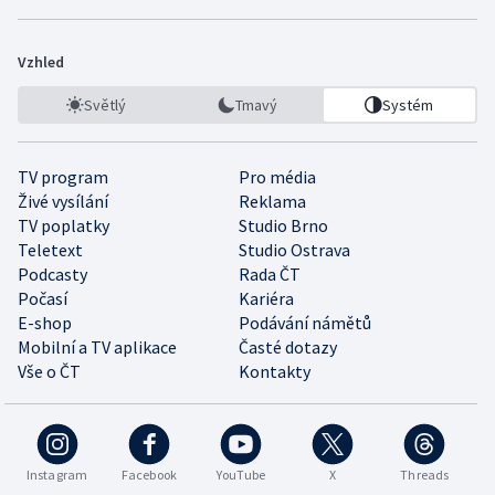
Vzhled
Světlý
Tmavý
Systém
TV program
Pro média
Živé vysílání
Reklama
TV poplatky
Studio Brno
Teletext
Studio Ostrava
Podcasty
Rada ČT
Počasí
Kariéra
E-shop
Podávání námětů
Mobilní a TV aplikace
Časté dotazy
Vše o ČT
Kontakty
Instagram
Facebook
YouTube
X
Threads