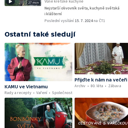
Vůně krétské kuchyně
27 min
Nejstarší olivovník světa, kuchyně světská
i klášterní
Poslední vysílání
15. 7. 2024
na ČT1
Ostatní také sledují
Přijďte k nám na večeři
Archiv
80. léta
Zábava
KAMU ve Vietnamu
Rady a recepty
Vaření
Společnost