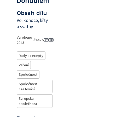
Donutilem
Obsah dílu
Velikonoce, křty
a svatby
Vyrobeno
•
Česko
2015
Rady a recepty
Vaření
Společnost
Společnost -
cestování
Evropská
společnost