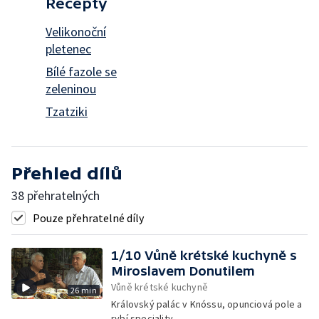
Recepty
Velikonoční
pletenec
Bílé fazole se
zeleninou
Tzatziki
Přehled dílů
38 přehratelných
Pouze přehratelné díly
1/10 Vůně krétské kuchyně s
Miroslavem Donutilem
Vůně krétské kuchyně
26 min
Královský palác v Knóssu, opunciová pole a
rybí speciality