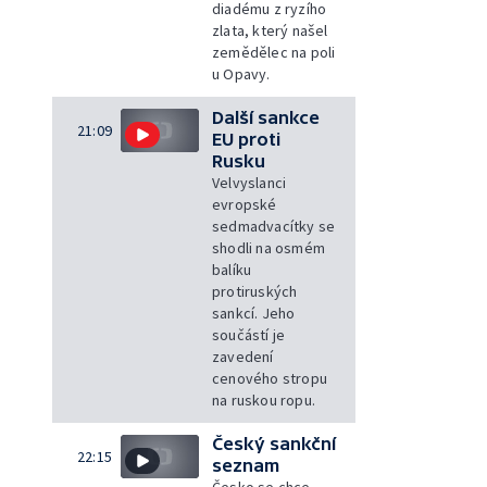
diadému z ryzího
zlata, který našel
zemědělec na poli
u Opavy.
Další sankce
21:09
EU proti
Rusku
Velvyslanci
evropské
sedmadvacítky se
shodli na osmém
balíku
protiruských
sankcí. Jeho
součástí je
zavedení
cenového stropu
na ruskou ropu.
Český sankční
22:15
seznam
Česko se chce