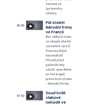
Zemana ze
zpronevěry
střeliva.
Půl století
45:09
Národní frony
ve Francii
Bez velkých oslav
se obejde dnešní
významné výročí
francouzských
nacionalistů.
Přesně před
padesáti lety
založil Jean-Marie
Le Pen krajně
pravicovou stranu
– Národní frontu.
Soud kvůli
47:30
vlakové
nehodě ve