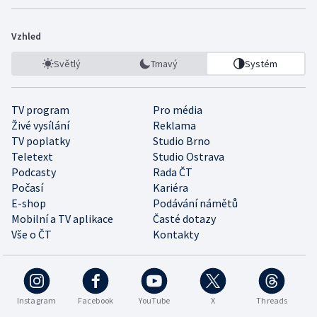
Vzhled
Světlý
Tmavý
Systém
TV program
Pro média
Živé vysílání
Reklama
TV poplatky
Studio Brno
Teletext
Studio Ostrava
Podcasty
Rada ČT
Počasí
Kariéra
E-shop
Podávání námětů
Mobilní a TV aplikace
Časté dotazy
Vše o ČT
Kontakty
Instagram
Facebook
YouTube
X
Threads