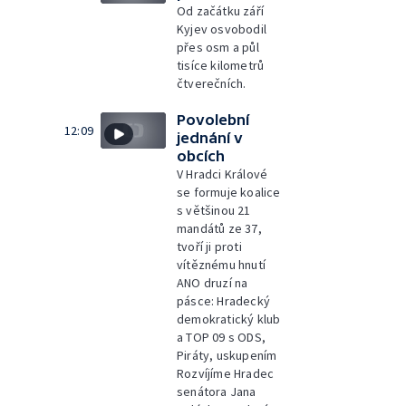
Od začátku září
Kyjev osvobodil
přes osm a půl
tisíce kilometrů
čtverečních.
Povolební
12:09
jednání v
obcích
V Hradci Králové
se formuje koalice
s většinou 21
mandátů ze 37,
tvoří ji proti
vítěznému hnutí
ANO druzí na
pásce: Hradecký
demokratický klub
a TOP 09 s ODS,
Piráty, uskupením
Rozvíjíme Hradec
senátora Jana