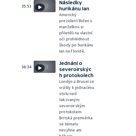
Následky
35:53
hurikánu Ian
Americký
prezident Biden s
manželkou si
přiletěli na vlastní
oči prohlédnout
škody po hurikánu
Ian na Floridě.
Jednání o
36:34
severoirskýc
h protokolech
Londýn a Brusel se
vrátily k jednacímu
stolu nad
takzvaným
severoirským
protokolem.
Britská premiérka
se tématu
nevyhne ani
během