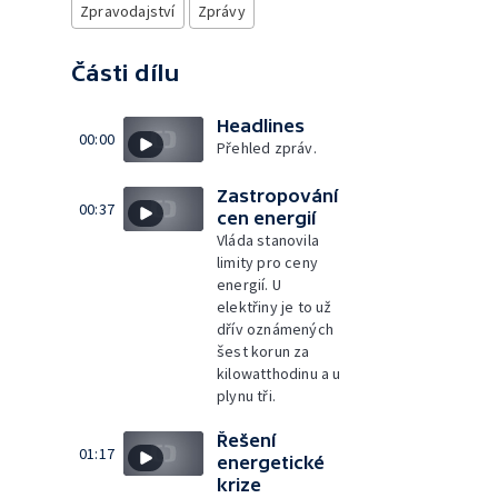
Zpravodajství
Zprávy
Části dílu
Headlines
00:00
Přehled zpráv.
Zastropování
00:37
cen energií
Vláda stanovila
limity pro ceny
energií. U
elektřiny je to už
dřív oznámených
šest korun za
kilowatthodinu a u
plynu tři.
Řešení
01:17
energetické
krize