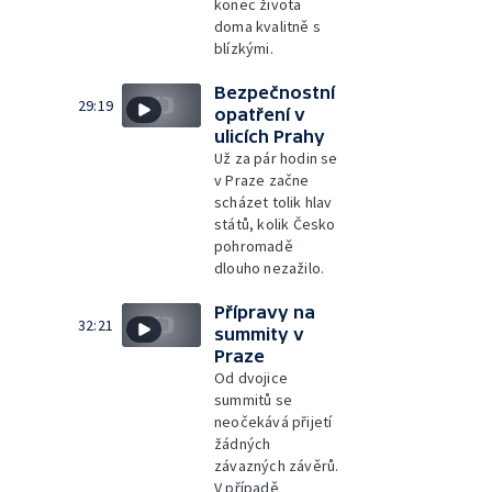
konec života
doma kvalitně s
blízkými.
Bezpečnostní
29:19
opatření v
ulicích Prahy
Už za pár hodin se
v Praze začne
scházet tolik hlav
států, kolik Česko
pohromadě
dlouho nezažilo.
Přípravy na
32:21
summity v
Praze
Od dvojice
summitů se
neočekává přijetí
žádných
závazných závěrů.
V případě