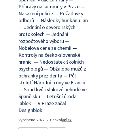
Přípravy na summity v Praze —
Nasazení policie — Požadavky
odborů — Následky hurikánu Ian
— Jednání o severoirských
protokolech — Jednání
rozpočtového výboru —
Nobelova cena za chemii —
Kontroly na česko-slovenské
hranici — Nedostatek školních
psychologů — Obžaloba mužů z
ochranky prezidenta — Půl
století Národní frony ve Francii
— Soud kvůli vlakové nehodě ve
Španělsku — Letošní úroda
jablek — V Praze začal
Designblok
Vyrobeno
2022
•
Česko