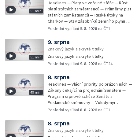
Headlines — Platy ve veřejné sféře — Růst
platů státních zaměstnanců — Průměrný plat
51 min
státních zaměstnanců — Ruské útoky na
Charkov — Stav zásobníků zemního plynu —
Oprava na dálnici D11 — Evakuace v Britské
Poslední vysílání
9. 8. 2026
na ČT1
Kolumbii kvůli požáru — Následky ničivých
požárů ve Francii — Izrael odmítá mírový
9. srpna
plán pro Gazu — Nelegální stavby u Vltavy —
Znakový jazyk a skryté titulky
Osobní auta v Česku — Nový film Hořké
Znakový jazyk a skryté titulky
51 min
svátky Pedra Almodóvara — Tajfun Dolphin v
Poslední vysílání
9. 8. 2026
na ČT24
Číně — FIFA odsoudila útoky na svého
předsedu — Dohoda o provozu v
Hormuzském průlivu — Vysoká návštěvnost
8. srpna
koupališť — Bezpečné koupání ve vedrech
Headlines — Vládní priority po prázdninách —
— Jak zdražovalo pivo — Zmenšování
Zákony čekající na projednání Senátem —
49 min
nových bytů — Průměrné velikosti nových
Program srpnové schůze Senátu a
bytů v Praze — Rodina na 37 m² — Změny
Poslanecké sněmovny — Volodymyr
podmínek asistované reprodukce —
Zelenskyj jednal poprvé v Bělehradě —
Poslední vysílání
8. 8. 2026
na ČT1
Příprava stavby datového centra u Prahy —
Útoky na lodě v Černém moři — Tresty za
Dohoda Sýrie a Ruska o základnách —
provoz nelegálních domovů pro seniory —
8. srpna
Nespokojenost v Sýrii po změně režimu —
Populace Česka stárne — Čekací lhůty na
Znakový jazyk a skryté titulky
Firmy hledají nové zákazníky — Den
přijetí do domovů pro seniory — Tisza