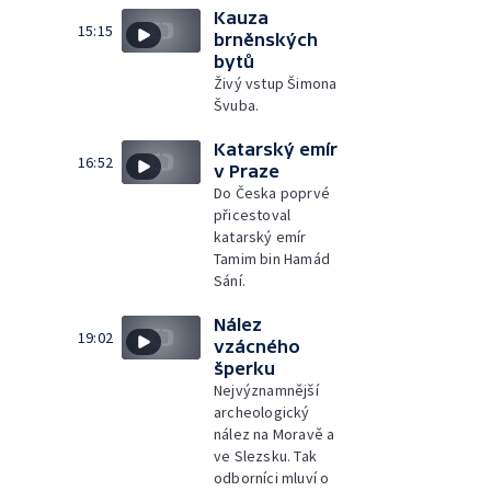
Kauza
15:15
brněnských
bytů
Živý vstup Šimona
Švuba.
Katarský emír
16:52
v Praze
Do Česka poprvé
přicestoval
katarský emír
Tamim bin Hamád
Sání.
Nález
19:02
vzácného
šperku
Nejvýznamnější
archeologický
nález na Moravě a
ve Slezsku. Tak
odborníci mluví o