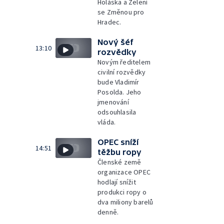
Holáska a Zelení
se Změnou pro
Hradec.
Nový šéf
13:10
rozvědky
Novým ředitelem
civilní rozvědky
bude Vladimír
Posolda. Jeho
jmenování
odsouhlasila
vláda.
OPEC sníží
14:51
těžbu ropy
Členské země
organizace OPEC
hodlají snížit
produkci ropy o
dva miliony barelů
denně.