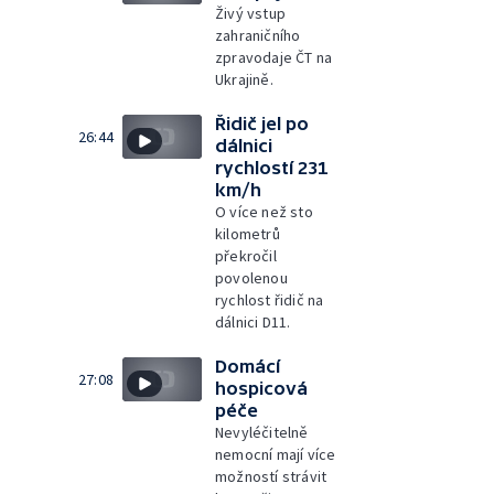
Živý vstup
zahraničního
zpravodaje ČT na
Ukrajině.
Řidič jel po
26:44
dálnici
rychlostí 231
km/h
O více než sto
kilometrů
překročil
povolenou
rychlost řidič na
dálnici D11.
Domácí
27:08
hospicová
péče
Nevyléčitelně
nemocní mají více
možností strávit