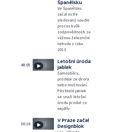
Španělsku
Ve Španělsku
začal ostře
sledovaný soudní
proces kvůli
zodpovědnosti za
vážnou železniční
nehodu z roku
2013.
Letošní úroda
48:05
jablek
Samosběry,
prodeje ze dvora
nebo moštování.
Pěstitelé jablek
se snaží letošní
úrodu prodat co
nejdřív.
V Praze začal
50:16
Designblok
Les, příroda,