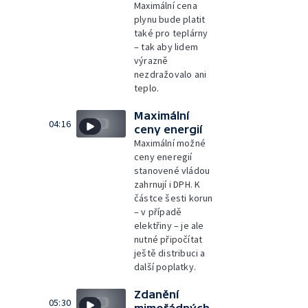
Maximální cena
plynu bude platit
také pro teplárny
– tak aby lidem
výrazně
nezdražovalo ani
teplo.
Maximální
04:16
ceny energií
Maximální možné
ceny eneregií
stanovené vládou
zahrnují i DPH. K
částce šesti korun
– v případě
elektřiny – je ale
nutné připočítat
ještě distribuci a
další poplatky.
Zdanění
05:30
mimořádných