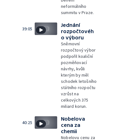
neformálního
summitu v Praze.
Jednání
39:05
rozpočtovéh
o výboru
Sněmovní
rozpočtový výbor
podpořil koaliční
pozměňovací
návrhy, kvůli
kterým by měl
schodek letošního
státního rozpočtu
vzrůst na
celkových 375
miliard korun.
Nobelova
40:25
cena za
chemii
Nobelovu cenu za