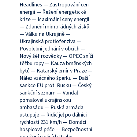
Headlines — Zastropování cen
energií — Řešení energetické
krize — Maximální ceny energií
— Zdanění mimořádných zisků
— Válka na Ukrajině —
Ukrajinská protiofenziva —
Povolební jednání v obcích —
Nový šéf rozvědky — OPEC sníží
těžbu ropy — Kauza brněnských
bytů — Katarský emír v Praze —
Nález vzácného šperku — Další
sankce EU proti Rusku — Český
sankční seznam — Vandal
pomaloval ukrajinskou
ambasádu — Ruská armáda
ustupuje — Řidič jel po dálnici
rychlostí 231 km/h — Domácí
hospicová péče — Bezpečnostní
opatření v ulicích Prahy —