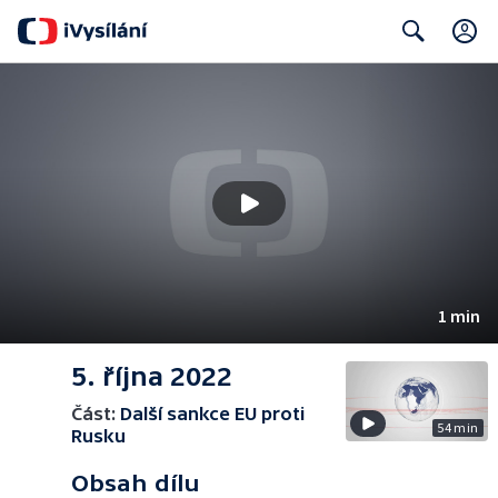
Search
1 min
5. října 2022
Část:
Další sankce EU proti
54 min
Rusku
Obsah dílu