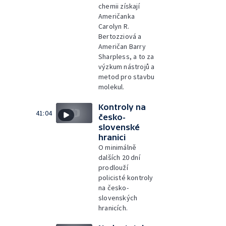
chemii získají
Američanka
Carolyn R.
Bertozziová a
Američan Barry
Sharpless, a to za
výzkum nástrojů a
metod pro stavbu
molekul.
Kontroly na
41:04
česko-
slovenské
hranici
O minimálně
dalších 20 dní
prodlouží
policisté kontroly
na česko-
slovenských
hranicích.