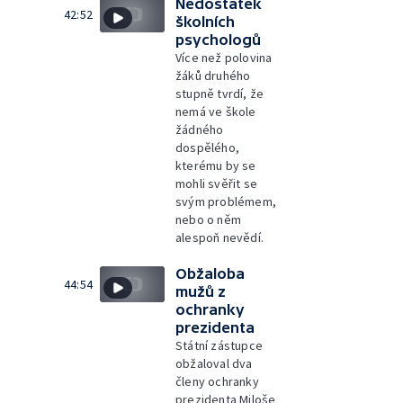
Nedostatek
42:52
školních
psychologů
Více než polovina
žáků druhého
stupně tvrdí, že
nemá ve škole
žádného
dospělého,
kterému by se
mohli svěřit se
svým problémem,
nebo o něm
alespoň nevědí.
Obžaloba
44:54
mužů z
ochranky
prezidenta
Státní zástupce
obžaloval dva
členy ochranky
prezidenta Miloše