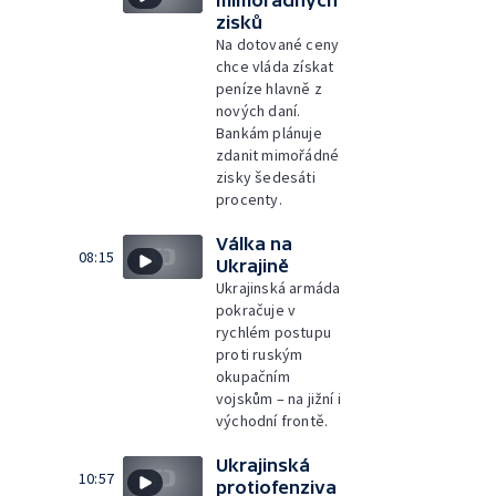
zisků
Na dotované ceny
chce vláda získat
peníze hlavně z
nových daní.
Bankám plánuje
zdanit mimořádné
zisky šedesáti
procenty.
Válka na
08:15
Ukrajině
Ukrajinská armáda
pokračuje v
rychlém postupu
proti ruským
okupačním
vojskům – na jižní i
východní frontě.
Ukrajinská
10:57
protiofenziva