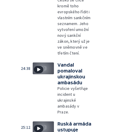
kromě toho
evropského řídit i
vlastním sankčním
seznamem. Jeho
vytvoření umožní
nový sankční
zákon, který už je
ve sněmovně ve
třetím čtení.
Vandal
24:38
pomaloval
ukrajinskou
ambasádu
Policie vyšetřuje
incident u
ukrajinské
ambasády v
Praze.
Ruská armáda
25:12
ustupuje