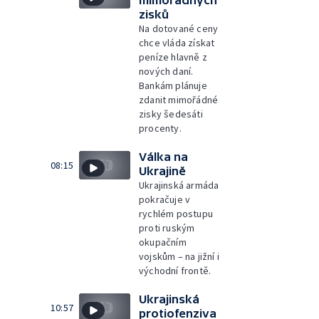
zisků
Na dotované ceny
chce vláda získat
peníze hlavně z
nových daní.
Bankám plánuje
zdanit mimořádné
zisky šedesáti
procenty.
Válka na
08:15
Ukrajině
Ukrajinská armáda
pokračuje v
rychlém postupu
proti ruským
okupačním
vojskům – na jižní i
východní frontě.
Ukrajinská
10:57
protiofenziva