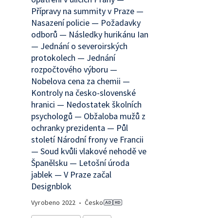
Přípravy na summity v Praze —
Nasazení policie — Požadavky
odborů — Následky hurikánu Ian
— Jednání o severoirských
protokolech — Jednání
rozpočtového výboru —
Nobelova cena za chemii —
Kontroly na česko-slovenské
hranici — Nedostatek školních
psychologů — Obžaloba mužů z
ochranky prezidenta — Půl
století Národní frony ve Francii
— Soud kvůli vlakové nehodě ve
Španělsku — Letošní úroda
jablek — V Praze začal
Designblok
Vyrobeno
2022
•
Česko