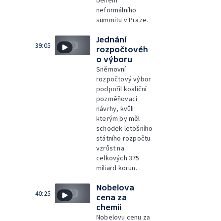
neformálního
summitu v Praze.
Jednání
39:05
rozpočtovéh
o výboru
Sněmovní
rozpočtový výbor
podpořil koaliční
pozměňovací
návrhy, kvůli
kterým by měl
schodek letošního
státního rozpočtu
vzrůst na
celkových 375
miliard korun.
Nobelova
40:25
cena za
chemii
Nobelovu cenu za