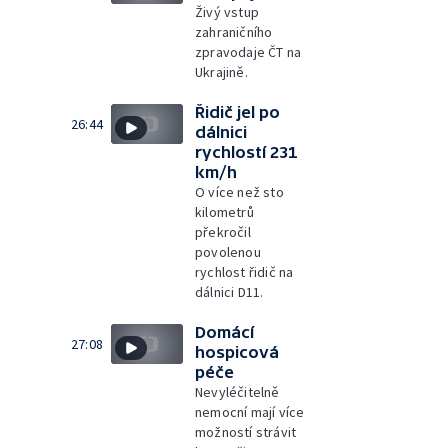
Živý vstup
zahraničního
zpravodaje ČT na
Ukrajině.
Řidič jel po
26:44
dálnici
rychlostí 231
km/h
O více než sto
kilometrů
překročil
povolenou
rychlost řidič na
dálnici D11.
Domácí
27:08
hospicová
péče
Nevyléčitelně
nemocní mají více
možností strávit