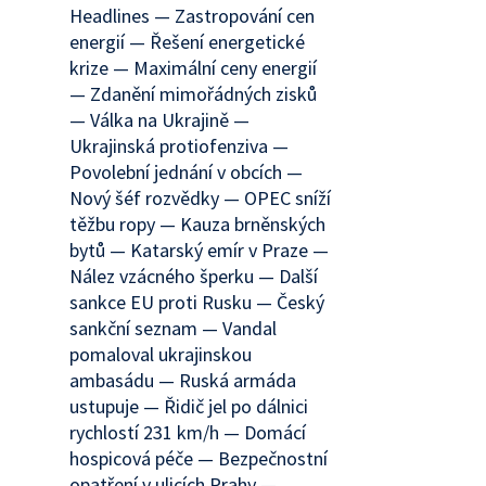
Headlines — Zastropování cen
energií — Řešení energetické
krize — Maximální ceny energií
— Zdanění mimořádných zisků
— Válka na Ukrajině —
Ukrajinská protiofenziva —
Povolební jednání v obcích —
Nový šéf rozvědky — OPEC sníží
těžbu ropy — Kauza brněnských
bytů — Katarský emír v Praze —
Nález vzácného šperku — Další
sankce EU proti Rusku — Český
sankční seznam — Vandal
pomaloval ukrajinskou
ambasádu — Ruská armáda
ustupuje — Řidič jel po dálnici
rychlostí 231 km/h — Domácí
hospicová péče — Bezpečnostní
opatření v ulicích Prahy —