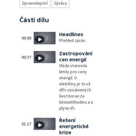
Zpravodajství
Zprávy
Části dílu
Headlines
00:00
Přehled zpráv.
Zastropování
00:37
cen energií
Vláda stanovila
limity pro ceny
energií. U
elektřiny je to už
dřív oznámených
šest korun za
kilowatthodinu a u
plynu tři.
Řešení
01:17
energetické
krize