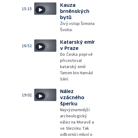
Kauza
15:15
brněnských
bytů
Živý vstup Šimona
Švuba.
Katarský emír
16:52
v Praze
Do Česka poprvé
přicestoval
katarský emír
Tamim bin Hamád
Sání.
Nález
19:02
vzácného
šperku
Nejvýznamnější
archeologický
nález na Moravě a
ve Slezsku. Tak
odborníci mluví o