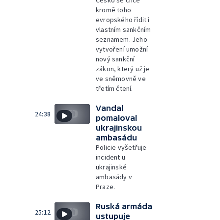
kromě toho
evropského řídit i
vlastním sankčním
seznamem. Jeho
vytvoření umožní
nový sankční
zákon, který už je
ve sněmovně ve
třetím čtení.
Vandal
24:38
pomaloval
ukrajinskou
ambasádu
Policie vyšetřuje
incident u
ukrajinské
ambasády v
Praze.
Ruská armáda
25:12
ustupuje