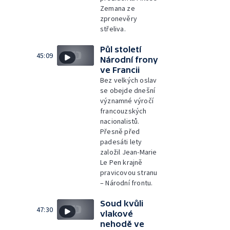
Zemana ze
zpronevěry
střeliva.
Půl století
45:09
Národní frony
ve Francii
Bez velkých oslav
se obejde dnešní
významné výročí
francouzských
nacionalistů.
Přesně před
padesáti lety
založil Jean-Marie
Le Pen krajně
pravicovou stranu
– Národní frontu.
Soud kvůli
47:30
vlakové
nehodě ve