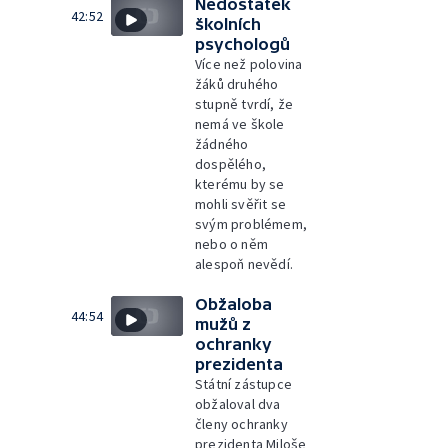
Nedostatek
42:52
školních
psychologů
Více než polovina
žáků druhého
stupně tvrdí, že
nemá ve škole
žádného
dospělého,
kterému by se
mohli svěřit se
svým problémem,
nebo o něm
alespoň nevědí.
Obžaloba
44:54
mužů z
ochranky
prezidenta
Státní zástupce
obžaloval dva
členy ochranky
prezidenta Miloše