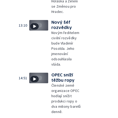
Holáska a Zelení
se Změnou pro
Hradec.
Nový šéf
13:10
rozvědky
Novým ředitelem
civilní rozvědky
bude Vladimír
Posolda. Jeho
jmenování
odsouhlasila
vláda.
OPEC sníží
14:51
těžbu ropy
Členské země
organizace OPEC
hodlají snížit
produkci ropy o
dva miliony barelů
denně.