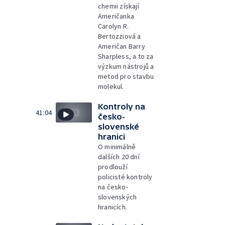
chemii získají
Američanka
Carolyn R.
Bertozziová a
Američan Barry
Sharpless, a to za
výzkum nástrojů a
metod pro stavbu
molekul.
Kontroly na
41:04
česko-
slovenské
hranici
O minimálně
dalších 20 dní
prodlouží
policisté kontroly
na česko-
slovenských
hranicích.