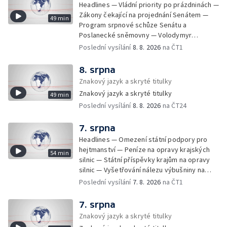
Headlines — Vládní priority po prázdninách —
Zákony čekající na projednání Senátem —
49 min
Program srpnové schůze Senátu a
Poslanecké sněmovny — Volodymyr
Zelenskyj jednal poprvé v Bělehradě —
Poslední vysílání
8. 8. 2026
na ČT1
Útoky na lodě v Černém moři — Tresty za
provoz nelegálních domovů pro seniory —
8. srpna
Populace Česka stárne — Čekací lhůty na
Znakový jazyk a skryté titulky
přijetí do domovů pro seniory — Tisza
Znakový jazyk a skryté titulky
49 min
vybrala kandidáta na prezidenta — Tréninky
Poslední vysílání
8. 8. 2026
na ČT24
soutěžních párů StarDance — Následky
tajfunu Dolphin — Pád dronu v Bulharsku —
Prahou prošel průvod hrdosti na podporu
7. srpna
sexuálních menšin — Snazší vrácení zboží —
Headlines — Omezení státní podpory pro
Pátrání na jezeře Most — Bezpečnost na
hejtmanství — Peníze na opravy krajských
54 min
paddleboardech — Češi hledají chladnější
silnic — Státní příspěvky krajům na opravy
destinace — Kolik zaplatí Češi za dovolenou
silnic — Vyšetřování nálezu výbušniny na
— Cestování se zvířaty — Turistický nápor na
letišti v Lipsku — Pasové kontroly spojů mezi
Poslední vysílání
7. 8. 2026
na ČT1
Šumavu — Demolice budovy ve Zlíně —
Španělskem a Itálii — Demolice vyhořelé
Uzavření tunelů Lochkov a Cholupice — Nový
budovy ve Zlíně — Pohřeb Milana Knížáka —
7. srpna
ministr spravedlnosti USA — Španělsko
Obvinění v kauze Správy železnic — Tržby
Znakový jazyk a skryté titulky
zpřísnilo kontroly na hranicích — Česko
ve službách vzrostly — Další útoku