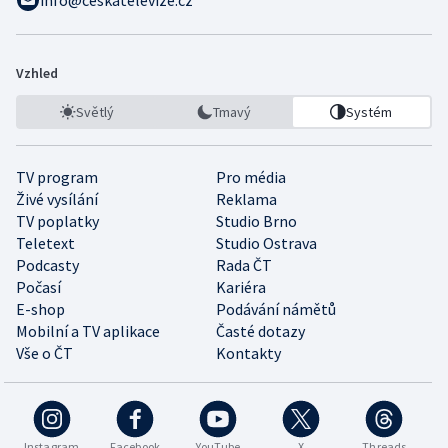
Vzhled
Světlý
Tmavý
Systém
TV program
Pro média
Živé vysílání
Reklama
TV poplatky
Studio Brno
Teletext
Studio Ostrava
Podcasty
Rada ČT
Počasí
Kariéra
E-shop
Podávání námětů
Mobilní a TV aplikace
Časté dotazy
Vše o ČT
Kontakty
Instagram
Facebook
YouTube
X
Threads