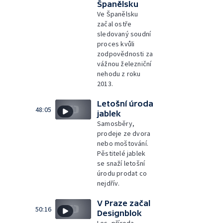
Španělsku
Ve Španělsku
začal ostře
sledovaný soudní
proces kvůli
zodpovědnosti za
vážnou železniční
nehodu z roku
2013.
Letošní úroda
48:05
jablek
Samosběry,
prodeje ze dvora
nebo moštování.
Pěstitelé jablek
se snaží letošní
úrodu prodat co
nejdřív.
V Praze začal
50:16
Designblok
Les, příroda,