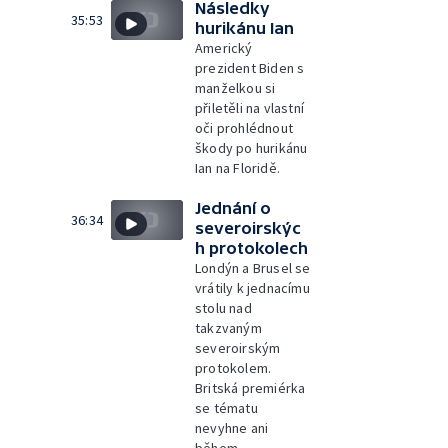
Následky
35:53
hurikánu Ian
Americký
prezident Biden s
manželkou si
přiletěli na vlastní
oči prohlédnout
škody po hurikánu
Ian na Floridě.
Jednání o
36:34
severoirskýc
h protokolech
Londýn a Brusel se
vrátily k jednacímu
stolu nad
takzvaným
severoirským
protokolem.
Britská premiérka
se tématu
nevyhne ani
během