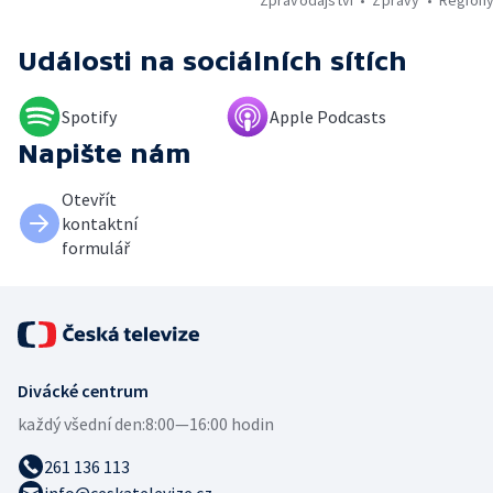
Události
na sociálních sítích
Spotify
Apple Podcasts
Napište nám
Otevřít
kontaktní
formulář
Divácké centrum
každý všední den:
8:00—16:00 hodin
261 136 113
info@ceskatelevize.cz