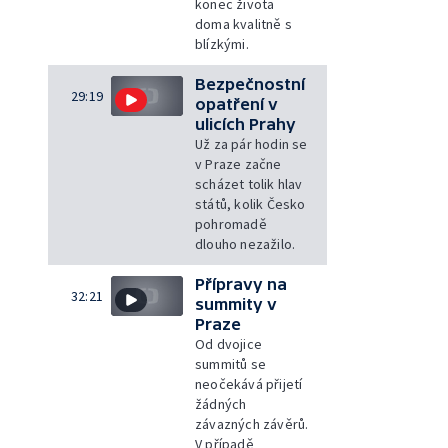
konec života
doma kvalitně s
blízkými.
Bezpečnostní
29:19
opatření v
ulicích Prahy
Už za pár hodin se
v Praze začne
scházet tolik hlav
států, kolik Česko
pohromadě
dlouho nezažilo.
Přípravy na
32:21
summity v
Praze
Od dvojice
summitů se
neočekává přijetí
žádných
závazných závěrů.
V případě