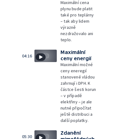
Maximální cena
plynu bude platit
také pro teplárny
– tak aby lidem
výrazně
nezdražovalo ani
teplo.
Maximální
04:16
ceny energií
Maximální možné
ceny eneregií
stanovené vládou
zahrnují i DPH. K
částce šesti korun
– v případě
elektřiny – je ale
nutné připočítat
ještě distribuci a
další poplatky.
Zdanění
05:30
mimořádných