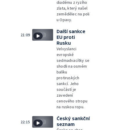
diadému z ryzího
zlata, který našel
zemědělec na poli
u Opavy.
Další sankce
21:09
EU proti
Rusku
Velvyslanci
evropské
sedmadvacítky se
shodli na osmém
balíku
protiruských
sankcí. Jeho
součástí je
zavedení
cenového stropu
na ruskou ropu.
Český sankční
22:15
seznam
Česko se chce