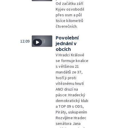
Od začátku září
Kyjev osvobodil
přes osm a půl
tisíce kilometrů
čtverečních.
Povolební
12:09
jednání v
obcích
V Hradci Králové
se formuje koalice
s většinou 21
mandátů ze 37,
tvoří ji proti
vítěznému hnutí
ANO druzí na
pásce: Hradecký
demokratický klub
a TOP 09 s ODS,
Piráty, uskupením
Rozvíjíme Hradec
senátora Jana