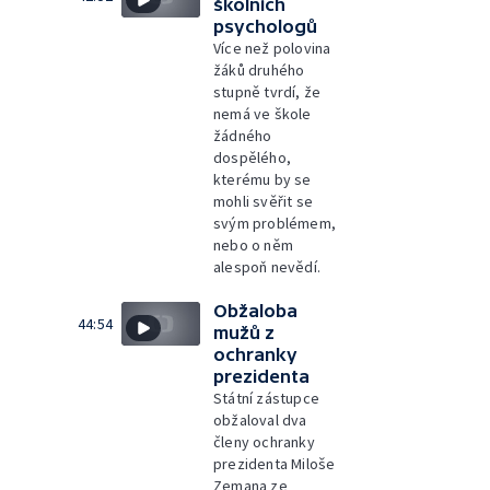
školních
psychologů
Více než polovina
žáků druhého
stupně tvrdí, že
nemá ve škole
žádného
dospělého,
kterému by se
mohli svěřit se
svým problémem,
nebo o něm
alespoň nevědí.
Obžaloba
44:54
mužů z
ochranky
prezidenta
Státní zástupce
obžaloval dva
členy ochranky
prezidenta Miloše
Zemana ze