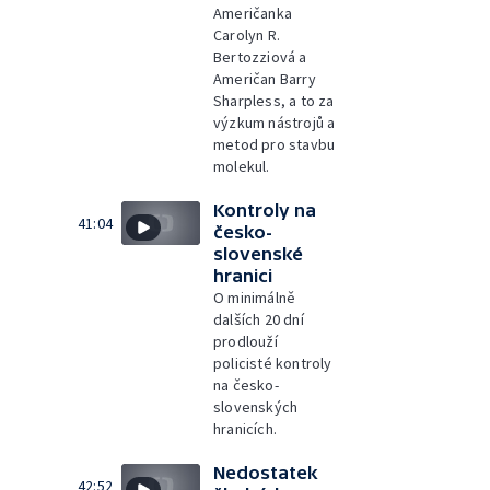
Američanka
Carolyn R.
Bertozziová a
Američan Barry
Sharpless, a to za
výzkum nástrojů a
metod pro stavbu
molekul.
Kontroly na
41:04
česko-
slovenské
hranici
O minimálně
dalších 20 dní
prodlouží
policisté kontroly
na česko-
slovenských
hranicích.
Nedostatek
42:52