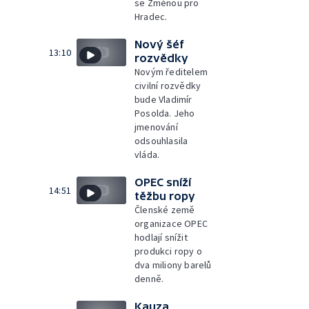
se Změnou pro
Hradec.
Nový šéf
13:10
rozvědky
Novým ředitelem
civilní rozvědky
bude Vladimír
Posolda. Jeho
jmenování
odsouhlasila
vláda.
OPEC sníží
14:51
těžbu ropy
Členské země
organizace OPEC
hodlají snížit
produkci ropy o
dva miliony barelů
denně.
Kauza