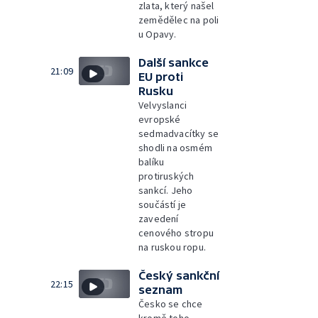
zlata, který našel
zemědělec na poli
u Opavy.
Další sankce
21:09
EU proti
Rusku
Velvyslanci
evropské
sedmadvacítky se
shodli na osmém
balíku
protiruských
sankcí. Jeho
součástí je
zavedení
cenového stropu
na ruskou ropu.
Český sankční
22:15
seznam
Česko se chce
kromě toho