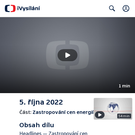
Search
1 min
5. října 2022
Část:
Zastropování cen energií
54 min
Obsah dílu
Headlines — Zastropování cen