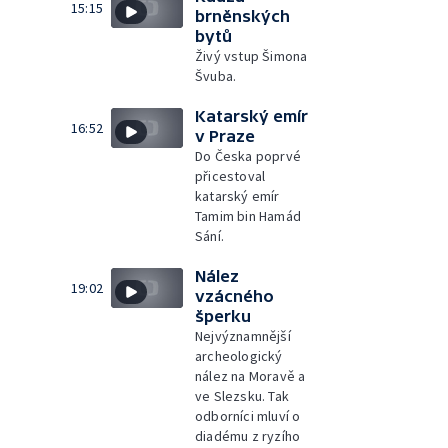
15:15
brněnských
bytů
Živý vstup Šimona
Švuba.
Katarský emír
16:52
v Praze
Do Česka poprvé
přicestoval
katarský emír
Tamim bin Hamád
Sání.
Nález
19:02
vzácného
šperku
Nejvýznamnější
archeologický
nález na Moravě a
ve Slezsku. Tak
odborníci mluví o
diadému z ryzího