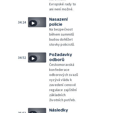
Evropské rady to
ani není možné.
Nasazení
34:24
policie
Na bezpečnost
během summitů
budou dohlížet
stovky policistů.
Požadavky
34:52
odborů
Českomoravská
konfederace
odborových svazů
vyzývá vládu k
zavedení cenové
regulace zajištění
základních
životních potřeb.
Následky
35:53