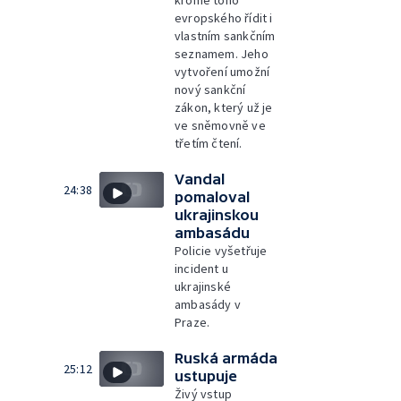
evropského řídit i
vlastním sankčním
seznamem. Jeho
vytvoření umožní
nový sankční
zákon, který už je
ve sněmovně ve
třetím čtení.
Vandal
24:38
pomaloval
ukrajinskou
ambasádu
Policie vyšetřuje
incident u
ukrajinské
ambasády v
Praze.
Ruská armáda
25:12
ustupuje
Živý vstup