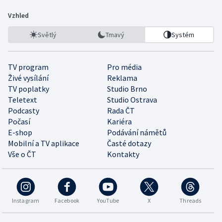
Vzhled
Světlý
Tmavý
Systém
TV program
Pro média
Živé vysílání
Reklama
TV poplatky
Studio Brno
Teletext
Studio Ostrava
Podcasty
Rada ČT
Počasí
Kariéra
E-shop
Podávání námětů
Mobilní a TV aplikace
Časté dotazy
Vše o ČT
Kontakty
Instagram
Facebook
YouTube
X
Threads