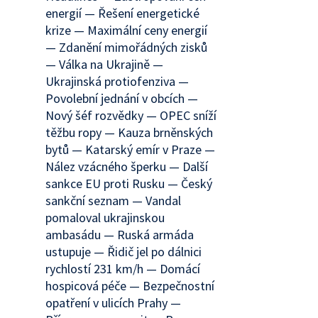
energií — Řešení energetické
krize — Maximální ceny energií
— Zdanění mimořádných zisků
— Válka na Ukrajině —
Ukrajinská protiofenziva —
Povolební jednání v obcích —
Nový šéf rozvědky — OPEC sníží
těžbu ropy — Kauza brněnských
bytů — Katarský emír v Praze —
Nález vzácného šperku — Další
sankce EU proti Rusku — Český
sankční seznam — Vandal
pomaloval ukrajinskou
ambasádu — Ruská armáda
ustupuje — Řidič jel po dálnici
rychlostí 231 km/h — Domácí
hospicová péče — Bezpečnostní
opatření v ulicích Prahy —