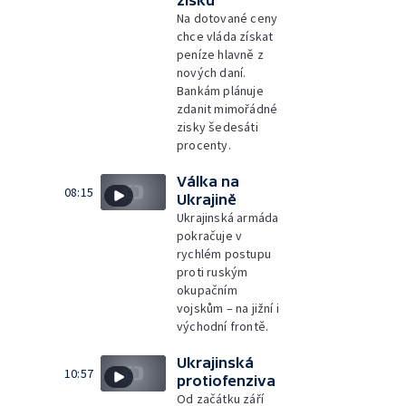
Na dotované ceny
chce vláda získat
peníze hlavně z
nových daní.
Bankám plánuje
zdanit mimořádné
zisky šedesáti
procenty.
Válka na
08:15
Ukrajině
Ukrajinská armáda
pokračuje v
rychlém postupu
proti ruským
okupačním
vojskům – na jižní i
východní frontě.
Ukrajinská
10:57
protiofenziva
Od začátku září