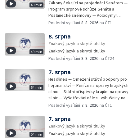
Zákony čekající na projednání Senátem —
49 min
Program srpnové schůze Senátu a
Poslanecké sněmovny — Volodymyr
Zelenskyj jednal poprvé v Bělehradě —
Poslední vysílání
8. 8. 2026
na ČT1
Útoky na lodě v Černém moři — Tresty za
provoz nelegálních domovů pro seniory —
8. srpna
Populace Česka stárne — Čekací lhůty na
Znakový jazyk a skryté titulky
přijetí do domovů pro seniory — Tisza
Znakový jazyk a skryté titulky
49 min
vybrala kandidáta na prezidenta — Tréninky
Poslední vysílání
8. 8. 2026
na ČT24
soutěžních párů StarDance — Následky
tajfunu Dolphin — Pád dronu v Bulharsku —
Prahou prošel průvod hrdosti na podporu
7. srpna
sexuálních menšin — Snazší vrácení zboží —
Headlines — Omezení státní podpory pro
Pátrání na jezeře Most — Bezpečnost na
hejtmanství — Peníze na opravy krajských
54 min
paddleboardech — Češi hledají chladnější
silnic — Státní příspěvky krajům na opravy
destinace — Kolik zaplatí Češi za dovolenou
silnic — Vyšetřování nálezu výbušniny na
— Cestování se zvířaty — Turistický nápor na
letišti v Lipsku — Pasové kontroly spojů mezi
Poslední vysílání
7. 8. 2026
na ČT1
Šumavu — Demolice budovy ve Zlíně —
Španělskem a Itálii — Demolice vyhořelé
Uzavření tunelů Lochkov a Cholupice — Nový
budovy ve Zlíně — Pohřeb Milana Knížáka —
7. srpna
ministr spravedlnosti USA — Španělsko
Obvinění v kauze Správy železnic — Tržby
Znakový jazyk a skryté titulky
zpřísnilo kontroly na hranicích — Česko
ve službách vzrostly — Další útoku
zaostává v obnovitelných zdrojích —
Znakový jazyk a skryté titulky
54 min
ukrajinských dronů na sklady v Rusku —