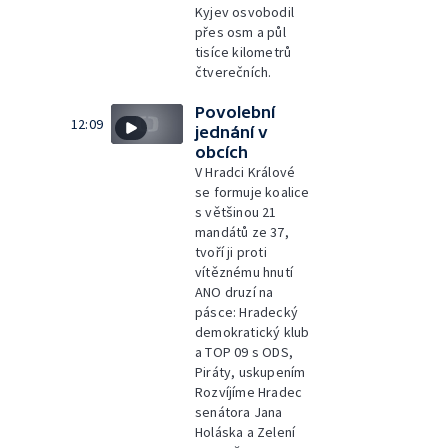
Kyjev osvobodil
přes osm a půl
tisíce kilometrů
čtverečních.
Povolební
12:09
jednání v
obcích
V Hradci Králové
se formuje koalice
s většinou 21
mandátů ze 37,
tvoří ji proti
vítěznému hnutí
ANO druzí na
pásce: Hradecký
demokratický klub
a TOP 09 s ODS,
Piráty, uskupením
Rozvíjíme Hradec
senátora Jana
Holáska a Zelení