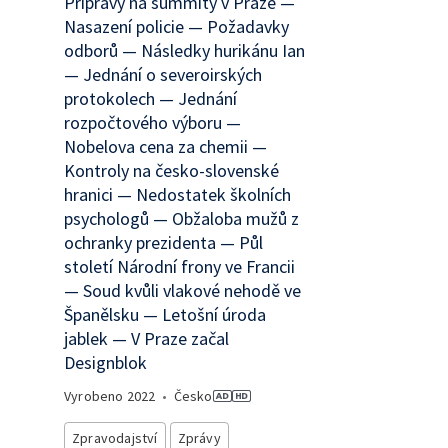
Přípravy na summity v Praze —
Nasazení policie — Požadavky
odborů — Následky hurikánu Ian
— Jednání o severoirských
protokolech — Jednání
rozpočtového výboru —
Nobelova cena za chemii —
Kontroly na česko-slovenské
hranici — Nedostatek školních
psychologů — Obžaloba mužů z
ochranky prezidenta — Půl
století Národní frony ve Francii
— Soud kvůli vlakové nehodě ve
Španělsku — Letošní úroda
jablek — V Praze začal
Designblok
Vyrobeno
2022
•
Česko
Zpravodajství
Zprávy