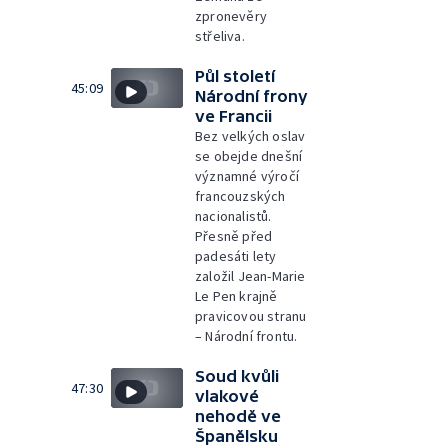
zpronevěry
střeliva.
Půl století
45:09
Národní frony
ve Francii
Bez velkých oslav
se obejde dnešní
významné výročí
francouzských
nacionalistů.
Přesně před
padesáti lety
založil Jean-Marie
Le Pen krajně
pravicovou stranu
– Národní frontu.
Soud kvůli
47:30
vlakové
nehodě ve
Španělsku