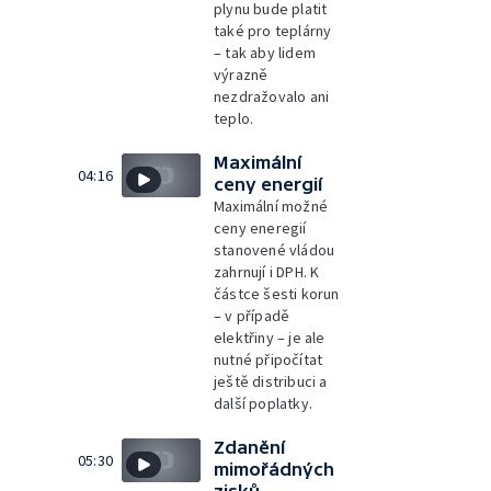
plynu bude platit
také pro teplárny
– tak aby lidem
výrazně
nezdražovalo ani
teplo.
Maximální
04:16
ceny energií
Maximální možné
ceny eneregií
stanovené vládou
zahrnují i DPH. K
částce šesti korun
– v případě
elektřiny – je ale
nutné připočítat
ještě distribuci a
další poplatky.
Zdanění
05:30
mimořádných
zisků