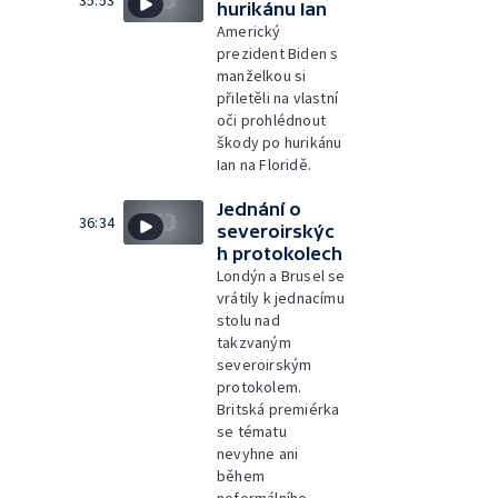
hurikánu Ian
Americký
prezident Biden s
manželkou si
přiletěli na vlastní
oči prohlédnout
škody po hurikánu
Ian na Floridě.
Jednání o
36:34
severoirskýc
h protokolech
Londýn a Brusel se
vrátily k jednacímu
stolu nad
takzvaným
severoirským
protokolem.
Britská premiérka
se tématu
nevyhne ani
během
neformálního