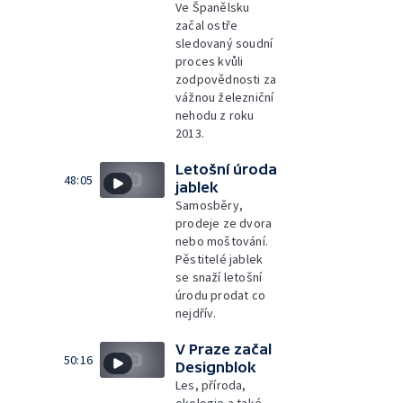
Ve Španělsku
začal ostře
sledovaný soudní
proces kvůli
zodpovědnosti za
vážnou železniční
nehodu z roku
2013.
Letošní úroda
48:05
jablek
Samosběry,
prodeje ze dvora
nebo moštování.
Pěstitelé jablek
se snaží letošní
úrodu prodat co
nejdřív.
V Praze začal
50:16
Designblok
Les, příroda,
ekologie a také