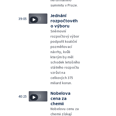
summitu v Praze.
Jednání
39:05
rozpočtovéh
o výboru
Sněmovní
rozpočtový výbor
podpořil koaliční
pozměňovací
návrhy, kvůli
kterým by měl
schodek letošního
státního rozpočtu
vzrůst na
celkových 375
miliard korun.
Nobelova
40:25
cena za
chemii
Nobelovu cenu za
chemii získají