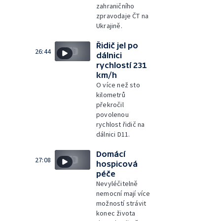
zahraničního
zpravodaje ČT na
Ukrajině.
Řidič jel po
26:44
dálnici
rychlostí 231
km/h
O více než sto
kilometrů
překročil
povolenou
rychlost řidič na
dálnici D11.
Domácí
27:08
hospicová
péče
Nevyléčitelně
nemocní mají více
možností strávit
konec života