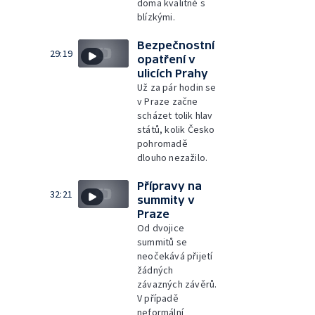
doma kvalitně s
blízkými.
Bezpečnostní
29:19
opatření v
ulicích Prahy
Už za pár hodin se
v Praze začne
scházet tolik hlav
států, kolik Česko
pohromadě
dlouho nezažilo.
Přípravy na
32:21
summity v
Praze
Od dvojice
summitů se
neočekává přijetí
žádných
závazných závěrů.
V případě
neformální