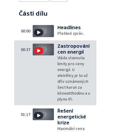
Části dílu
Headlines
00:00
Přehled zpráv.
Zastropování
00:37
cen energií
Vláda stanovila
limity pro ceny
energií. U
elektřiny je to už
dřív oznámených
šest korun za
kilowatthodinu a u
plynu tři.
Řešení
01:17
energetické
krize
Maximální cena