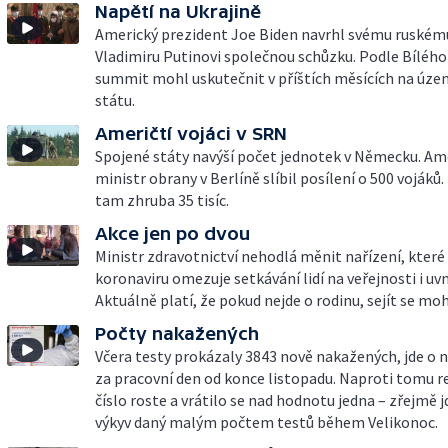
Napětí na Ukrajině
Americký prezident Joe Biden navrhl svému ruském
Vladimiru Putinovi společnou schůzku. Podle Bíléh
summit mohl uskutečnit v příštích měsících na úze
státu.
Američtí vojáci v SRN
Spojené státy navýší počet jednotek v Německu. Am
ministr obrany v Berlíně slíbil posílení o 500 vojáků. 
tam zhruba 35 tisíc.
Akce jen po dvou
Ministr zdravotnictví nehodlá měnit nařízení, které 
koronaviru omezuje setkávání lidí na veřejnosti i uvn
Aktuálně platí, že pokud nejde o rodinu, sejít se moh
Počty nakažených
Včera testy prokázaly 3843 nově nakažených, jde o ne
za pracovní den od konce listopadu. Naproti tomu 
číslo roste a vrátilo se nad hodnotu jedna – zřejmě j
výkyv daný malým počtem testů během Velikonoc.