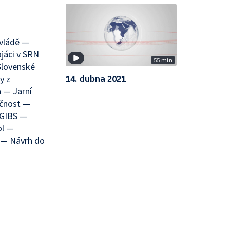
vládě —
jáci v SRN
55 min
Slovenské
y z
14. dubna 2021
 — Jarní
ačnost —
 GIBS —
ol —
 — Návrh do