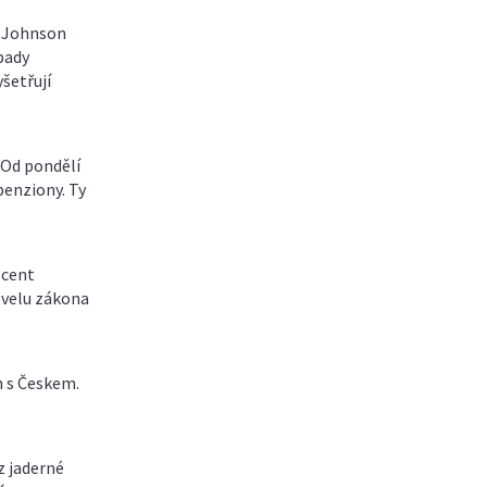
d Johnson
pady
yšetřují
 Od pondělí
penziony. Ty
ocent
ovelu zákona
h s Českem.
z jaderné