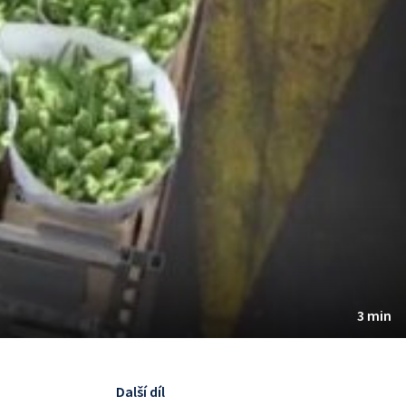
3 min
Další díl