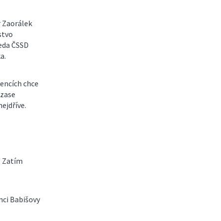
 Zaorálek
stvo
seda ČSSD
a.
encích chce
 zase
ejdříve.
. Zatím
nci Babišovy