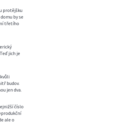
u protějšku
o domu by se
mí třetího
erický
Teď jich je
kvůli
itř budov.
ou jen dva.
jnižší číslo
reprodukční
de ale o