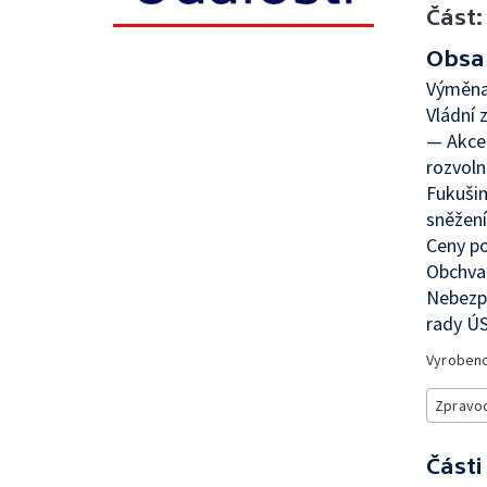
Část:
Obsa
Výměna
Vládní 
— Akce
rozvoln
Fukušim
sněžen
Ceny po
Obchva
Nebezp
rady Ú
Vyroben
Zpravod
Části