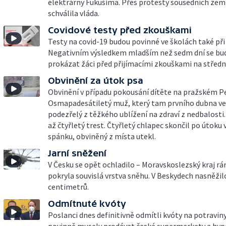
elektrárny Fukušima. Přes protesty sousedních zem
schválila vláda.
Covidové testy před zkouškami
Testy na covid-19 budou povinné ve školách také při
Negativním výsledkem mladším než sedm dní se b
prokázat žáci před přijímacími zkouškami na střední
Obvinění za útok psa
Obvinění v případu pokousání dítěte na pražském Pe
Osmapadesátiletý muž, který tam prvního dubna ven
podezřelý z těžkého ublížení na zdraví z nedbalosti
až čtyřletý trest. Čtyřletý chlapec skončil po útok
spánku, obviněný z místa utekl.
Jarní sněžení
V Česku se opět ochladilo – Moravskoslezský kraj r
pokryla souvislá vrstva sněhu. V Beskydech nasněžil
centimetrů.
Odmítnuté kvóty
Poslanci dnes definitivně odmítli kvóty na potraviny