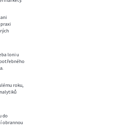
ermarkety.
 ani
praxi
erých
eba loni u
 potřebného
a.
nulému roku,
nalytiků
u do
ní obrannou