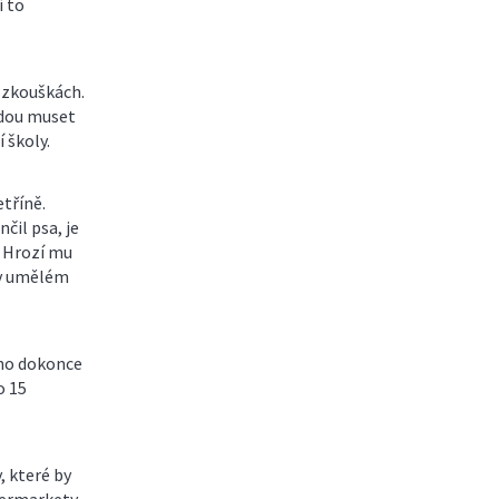
í to
 zkouškách.
udou muset
 školy.
tříně.
čil psa, je
. Hrozí mu
u v umělém
áno dokonce
o 15
, které by