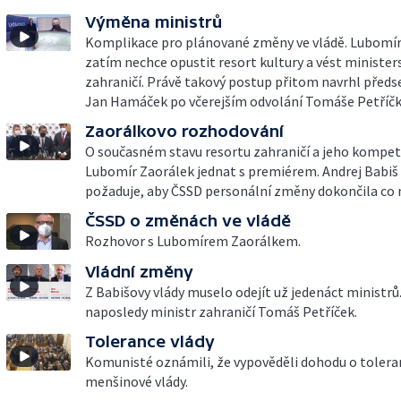
Výměna ministrů
Komplikace pro plánované změny ve vládě. Lubomír
zatím nechce opustit resort kultury a vést minister
zahraničí. Právě takový postup přitom navrhl před
Jan Hamáček po včerejším odvolání Tomáše Petříčk
Zaorálkovo rozhodování
O současném stavu resortu zahraničí a jeho kompet
Lubomír Zaorálek jednat s premiérem. Andrej Babiš
požaduje, aby ČSSD personální změny dokončila co n
ČSSD o změnách ve vládě
Rozhovor s Lubomírem Zaorálkem.
Vládní změny
Z Babišovy vlády muselo odejít už jedenáct ministrů
naposledy ministr zahraničí Tomáš Petříček.
Tolerance vlády
Komunisté oznámili, že vypověděli dohodu o tolera
menšinové vlády.