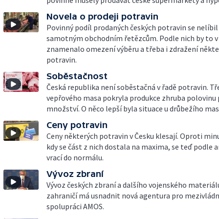
povinně musely prodávat české supermarkety a hyp
Novela o prodeji potravin
Povinný podíl prodaných českých potravin se nelíbil
samotným obchodním řetězcům. Podle nich by to v 
znamenalo omezení výběru a třeba i zdražení někt
potravin.
Soběstačnost
Česká republika není soběstačná v řadě potravin. Tř
vepřového masa pokryla produkce zhruba polovinu
množství. O něco lepší byla situace u drůbežího mas
Ceny potravin
Ceny některých potravin v Česku klesají. Oproti mi
kdy se část z nich dostala na maxima, se teď podle a
vrací do normálu.
Vývoz zbraní
Vývoz českých zbraní a dalšího vojenského materiál
zahraničí má usnadnit nová agentura pro mezivlád
spolupráci AMOS.