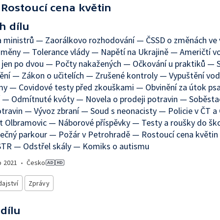
Rostoucí cena květin
h dílu
 ministrů — Zaorálkovo rozhodování — ČSSD o změnách ve 
změny — Tolerance vlády — Napětí na Ukrajině — Američtí vo
 jen po dvou — Počty nakažených — Očkování u praktiků — 
ění — Zákon o učitelích — Zrušené kontroly — Vypuštění vod
y — Covidové testy před zkouškami — Obvinění za útok psa
í — Odmítnuté kvóty — Novela o prodeji potravin — Soběst
travin — Vývoz zbraní — Soud s neonacisty — Policie v ČT a
t Olbramovic — Náborové příspěvky — Testy a roušky do šk
ečný parkour — Požár v Petrohradě — Rostoucí cena květin
STR — Odstřel skály — Komiks o autismu
o
2021
•
Česko
ajství
Zprávy
 dílu