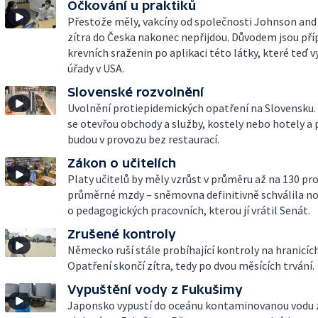
Očkování u praktiků
Přestože měly, vakcíny od společnosti Johnson an
zítra do Česka nakonec nepřijdou. Důvodem jsou pří
krevních sraženin po aplikaci této látky, které teď v
úřady v USA.
Slovenské rozvolnění
Uvolnění protiepidemických opatření na Slovensku.
se otevřou obchody a služby, kostely nebo hotely a 
budou v provozu bez restaurací.
Zákon o učitelích
Platy učitelů by měly vzrůst v průměru až na 130 pr
průměrné mzdy – sněmovna definitivně schválila n
o pedagogických pracovních, kterou jí vrátil Senát.
Zrušené kontroly
Německo ruší stále probíhající kontroly na hranicíc
Opatření skončí zítra, tedy po dvou měsících trvání.
Vypuštění vody z Fukušimy
Japonsko vypustí do oceánu kontaminovanou vodu 