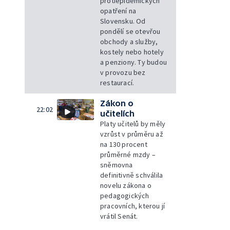
protiepidemických
opatření na
Slovensku. Od
pondělí se otevřou
obchody a služby,
kostely nebo hotely
a penziony. Ty budou
v provozu bez
restaurací.
Zákon o
22:02
učitelích
Platy učitelů by měly
vzrůst v průměru až
na 130 procent
průměrné mzdy –
sněmovna
definitivně schválila
novelu zákona o
pedagogických
pracovních, kterou jí
vrátil Senát.