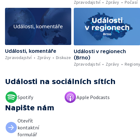
migrantů v Lamanšském průlivu — Čištění
Zpravodajství
Zprávy
Počasí
Karlova mostu — Sběr borůvek v
zakázaných oblastech Šumavy — Investice
do energetické sítě — Hromadný pohřeb v
Gaze — Drahý život v Jižní Koreji — Potopení
indické lodi v Rudém moři — Nedostatek
vody ovlivňuje zdraví ptáků — Natáčení
vánoční pohádky pro neslyšící
Události, komentáře
Události v regionech
Zpravodajství
Zprávy
Diskuze
(Brno)
Zpravodajství
Zprávy
Region
Události
na sociálních sítích
Spotify
Apple Podcasts
Napište nám
Otevřít
kontaktní
formulář