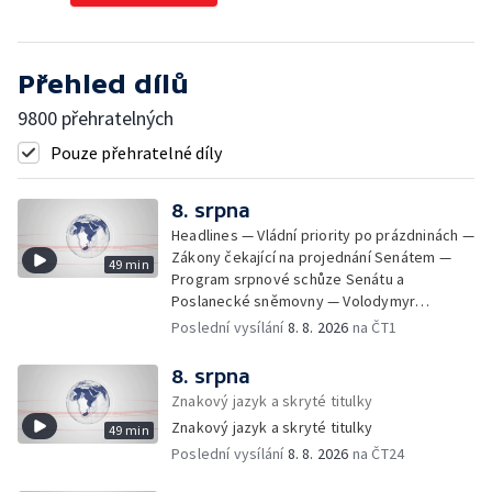
Přehled dílů
9800 přehratelných
Pouze přehratelné díly
8. srpna
Headlines — Vládní priority po prázdninách —
Zákony čekající na projednání Senátem —
49 min
Program srpnové schůze Senátu a
Poslanecké sněmovny — Volodymyr
Zelenskyj jednal poprvé v Bělehradě —
Poslední vysílání
8. 8. 2026
na ČT1
Útoky na lodě v Černém moři — Tresty za
provoz nelegálních domovů pro seniory —
8. srpna
Populace Česka stárne — Čekací lhůty na
Znakový jazyk a skryté titulky
přijetí do domovů pro seniory — Tisza
Znakový jazyk a skryté titulky
49 min
vybrala kandidáta na prezidenta — Tréninky
Poslední vysílání
8. 8. 2026
na ČT24
soutěžních párů StarDance — Následky
tajfunu Dolphin — Pád dronu v Bulharsku —