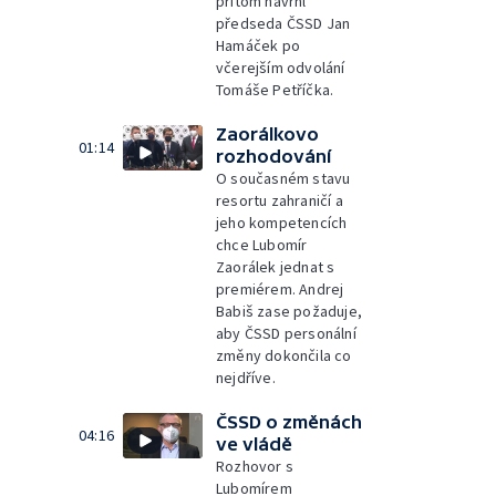
přitom navrhl
předseda ČSSD Jan
Hamáček po
včerejším odvolání
Tomáše Petříčka.
Zaorálkovo
01:14
rozhodování
O současném stavu
resortu zahraničí a
jeho kompetencích
chce Lubomír
Zaorálek jednat s
premiérem. Andrej
Babiš zase požaduje,
aby ČSSD personální
změny dokončila co
nejdříve.
ČSSD o změnách
04:16
ve vládě
Rozhovor s
Lubomírem