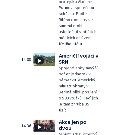
protějšku Vladimiru
Putinovi společnou
schůzku. Podle
Bílého domu by se
summit mohl
uskutečnit v příštích
měsících na území
třetího státu.
Američtí vojáci v
14:08
SRN
Spojené státy navýší
počet jednotek v
Německu. Americký
ministr obrany v
Berlíně slíbil posílení
o 500 vojáků. Teď jich
je tam zhruba 35
tisíc.
Akce jen po
14:36
dvou
Ministr zdravotnictví