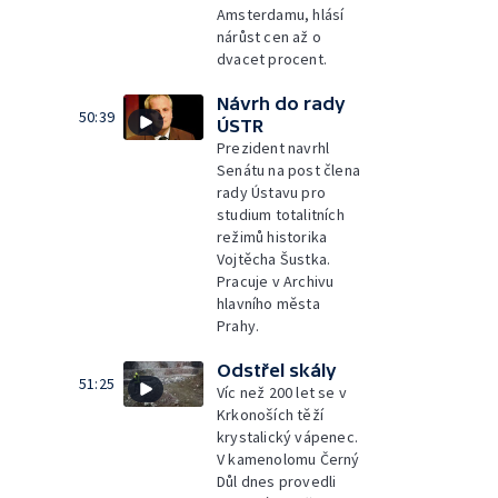
Amsterdamu, hlásí
nárůst cen až o
dvacet procent.
Návrh do rady
50:39
ÚSTR
Prezident navrhl
Senátu na post člena
rady Ústavu pro
studium totalitních
režimů historika
Vojtěcha Šustka.
Pracuje v Archivu
hlavního města
Prahy.
Odstřel skály
51:25
Víc než 200 let se v
Krkonoších těží
krystalický vápenec.
V kamenolomu Černý
Důl dnes provedli