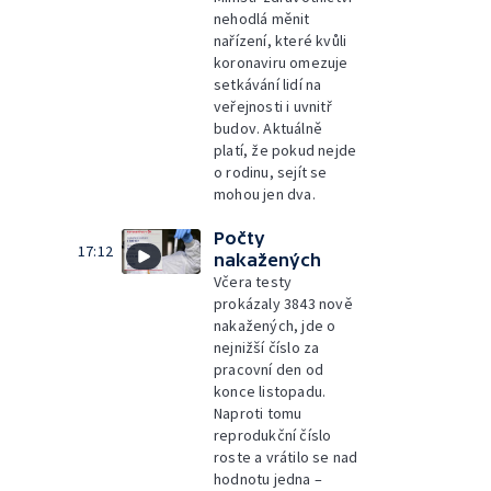
nehodlá měnit
nařízení, které kvůli
koronaviru omezuje
setkávání lidí na
veřejnosti i uvnitř
budov. Aktuálně
platí, že pokud nejde
o rodinu, sejít se
mohou jen dva.
Počty
17:12
nakažených
Včera testy
prokázaly 3843 nově
nakažených, jde o
nejnižší číslo za
pracovní den od
konce listopadu.
Naproti tomu
reprodukční číslo
roste a vrátilo se nad
hodnotu jedna –