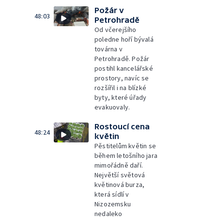
Požár v
48:03
Petrohradě
Od včerejšího
poledne hoří bývalá
továrna v
Petrohradě. Požár
postihl kancelářské
prostory, navíc se
rozšířil i na blízké
byty, které úřady
evakuovaly.
Rostoucí cena
48:24
květin
Pěstitelům květin se
během letošního jara
mimořádně daří.
Největší světová
květinová burza,
která sídlí v
Nizozemsku
nedaleko