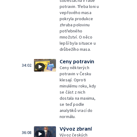
soběstačná v řadě
potravin. Třeba loni u
vepřového masa
pokryla produkce
zhruba polovinu
potřebného
množství. O něco
lepší byla situace u
drůbežího masa.
Ceny potravin
34:02
Ceny některých
potravin v Česku
klesají. Oproti
minulému roku, kdy
se část z nich
dostala na maxima,
se teď podle
analytiků vrací do
normálu.
Vývoz zbraní
36:08
Vývoz českých