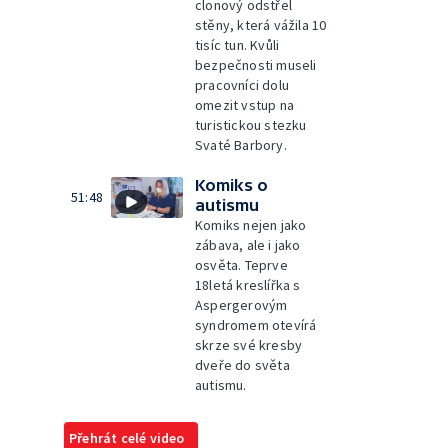
clonový odstřel
stěny, která vážila 10
tisíc tun. Kvůli
bezpečnosti museli
pracovníci dolu
omezit vstup na
turistickou stezku
Svaté Barbory.
Komiks o
51:48
autismu
Komiks nejen jako
zábava, ale i jako
osvěta. Teprve
18letá kreslířka s
Aspergerovým
syndromem otevírá
skrze své kresby
dveře do světa
autismu.
Přehrát celé video