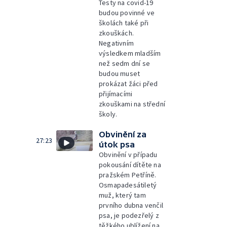
Testy na covid-19
budou povinné ve
školách také při
zkouškách.
Negativním
výsledkem mladším
než sedm dní se
budou muset
prokázat žáci před
přijímacími
zkouškami na střední
školy.
Obvinění za
27:23
útok psa
Obvinění v případu
pokousání dítěte na
pražském Petříně.
Osmapadesátiletý
muž, který tam
prvního dubna venčil
psa, je podezřelý z
těžkého ublížení na