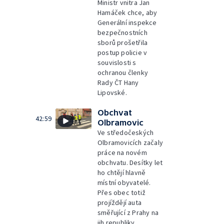
Ministr vnitra Jan
Hamáček chce, aby
Generální inspekce
bezpečnostních
sborů prošetřila
postup policie v
souvislosti s
ochranou členky
Rady ČT Hany
Lipovské.
Obchvat
42:59
Olbramovic
Ve středočeských
Olbramovicích začaly
práce na novém
obchvatu. Desítky let
ho chtějí hlavně
místní obyvatelé.
Přes obec totiž
projíždějí auta
směřující z Prahy na
jih republiky,