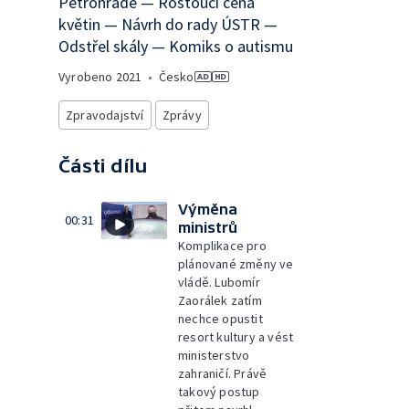
Petrohradě — Rostoucí cena
květin — Návrh do rady ÚSTR —
Odstřel skály — Komiks o autismu
Vyrobeno
2021
•
Česko
Zpravodajství
Zprávy
Části dílu
Výměna
00:31
ministrů
Komplikace pro
plánované změny ve
vládě. Lubomír
Zaorálek zatím
nechce opustit
resort kultury a vést
ministerstvo
zahraničí. Právě
takový postup