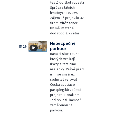
testů do škol vypsala
Správa státních
hmotných rezerv.
Zájem už projevilo 32
firem. Vítěz tendru
by měl materiál
dodat do 3. května.
Nebezpečný
45:29
parkour
Banální situace, ze
kterých vznikají
úrazy s fatálními
následky. Právě před
nimi se snaží už
sedm let varovat
Česká asociace
paraplegiků v rámci
projektu BanalFatal.
Teď spustili kampaň
zaměřenou na
parkour.