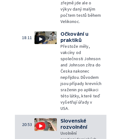
zřejmě jde ale o
výkyv daný malým
počtem testů během
Velikonoc.
Očkování u
18:11
praktiků
Přestože měly,
vakcíny od
společnosti Johnson
and Johnson zítra do
Česka nakonec
nepřijdou. Důvodem
jsou případy krevních
sraženin po aplikaci
této látky, které teď
vyšetřují úřady v
USA.
Slovenské
20:53
rozvolnění
Uvolnění