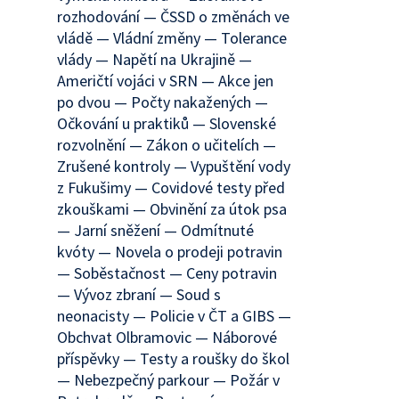
rozhodování — ČSSD o změnách ve
vládě — Vládní změny — Tolerance
vlády — Napětí na Ukrajině —
Američtí vojáci v SRN — Akce jen
po dvou — Počty nakažených —
Očkování u praktiků — Slovenské
rozvolnění — Zákon o učitelích —
Zrušené kontroly — Vypuštění vody
z Fukušimy — Covidové testy před
zkouškami — Obvinění za útok psa
— Jarní sněžení — Odmítnuté
kvóty — Novela o prodeji potravin
— Soběstačnost — Ceny potravin
— Vývoz zbraní — Soud s
neonacisty — Policie v ČT a GIBS —
Obchvat Olbramovic — Náborové
příspěvky — Testy a roušky do škol
— Nebezpečný parkour — Požár v