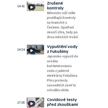
Zrušené
24:41
kontroly
Německo ruší stále
probíhající kontroly
na hranicích s
Českem. Opatření
skončí zítra, tedy po
dvou měsících trvání.
Vypuštění vody
24:54
z Fukušimy
Japonsko vypustí do
oceánu
kontaminovanou
vodu z jaderné
elektrárny Fukušima.
Přes protesty
sousedních zemí to
schválila vláda.
Covidové testy
27:05
před zkouškami