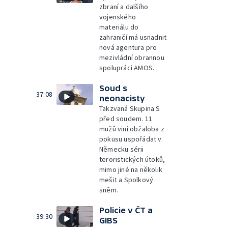
zbraní a dalšího
vojenského
materiálu do
zahraničí má usnadnit
nová agentura pro
mezivládní obrannou
spolupráci AMOS.
Soud s
37:08
neonacisty
Takzvaná Skupina S
před soudem. 11
mužů viní obžaloba z
pokusu uspořádat v
Německu sérii
teroristických útoků,
mimo jiné na několik
mešit a Spolkový
sněm.
Policie v ČT a
39:30
GIBS