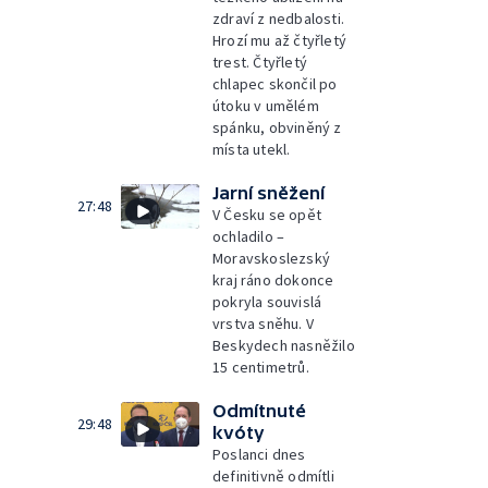
zdraví z nedbalosti.
Hrozí mu až čtyřletý
trest. Čtyřletý
chlapec skončil po
útoku v umělém
spánku, obviněný z
místa utekl.
Jarní sněžení
27:48
V Česku se opět
ochladilo –
Moravskoslezský
kraj ráno dokonce
pokryla souvislá
vrstva sněhu. V
Beskydech nasněžilo
15 centimetrů.
Odmítnuté
29:48
kvóty
Poslanci dnes
definitivně odmítli