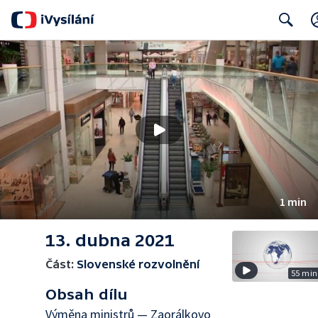
Search
1 min
13. dubna 2021
Část:
Slovenské rozvolnění
55 min
Obsah dílu
Výměna ministrů — Zaorálkovo