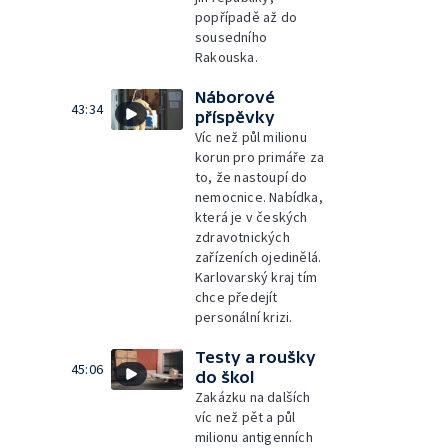
popřípadě až do
sousedního
Rakouska.
Náborové
43:34
příspěvky
Víc než půl milionu
korun pro primáře za
to, že nastoupí do
nemocnice. Nabídka,
která je v českých
zdravotnických
zařízeních ojedinělá.
Karlovarský kraj tím
chce předejít
personální krizi.
Testy a roušky
45:06
do škol
Zakázku na dalších
víc než pět a půl
milionu antigenních