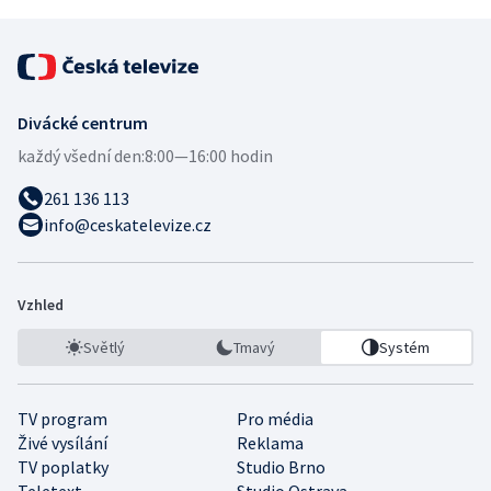
Divácké centrum
každý všední den:
8:00—16:00 hodin
261 136 113
info@ceskatelevize.cz
Vzhled
Světlý
Tmavý
Systém
TV program
Pro média
Živé vysílání
Reklama
TV poplatky
Studio Brno