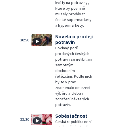
kvóty na potraviny,
které by povinně
musely prodávat
české supermarkety
a hypermarkety.
Novela o prodeji
30:50
potravin
Povinný podíl
prodaných českých
potravin se nelíbil ani
samotným
obchodním
řetězcům. Podle nich
by to v praxi
znamenalo omezení
výběru a třeba i
zdražení některých
potravin.
Soběstačnost
33:20
Česká republika není