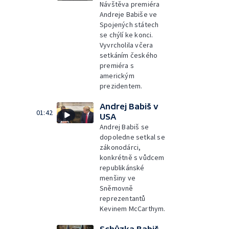
Návštěva premiéra
Andreje Babiše ve
Spojených státech
se chýlí ke konci.
Vyvrcholila včera
setkáním českého
premiéra s
americkým
prezidentem.
Andrej Babiš v
01:42
USA
Andrej Babiš se
dopoledne setkal se
zákonodárci,
konkrétně s vůdcem
republikánské
menšiny ve
Sněmovně
reprezentantů
Kevinem McCarthym.