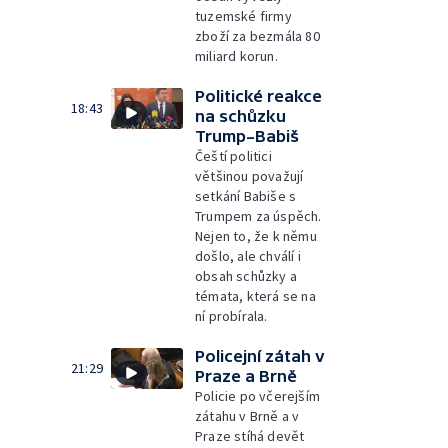
tuzemské firmy
zboží za bezmála 80
miliard korun.
Politické reakce
18:43
na schůzku
Trump–Babiš
Čeští politici
většinou považují
setkání Babiše s
Trumpem za úspěch.
Nejen to, že k němu
došlo, ale chválí i
obsah schůzky a
témata, která se na
ní probírala.
Policejní zátah v
21:29
Praze a Brně
Policie po včerejším
zátahu v Brně a v
Praze stíhá devět