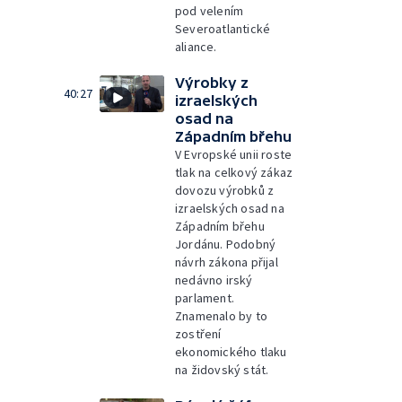
pod velením
Severoatlantické
aliance.
Výrobky z
40:27
izraelských
osad na
Západním břehu
V Evropské unii roste
tlak na celkový zákaz
dovozu výrobků z
izraelských osad na
Západním břehu
Jordánu. Podobný
návrh zákona přijal
nedávno irský
parlament.
Znamenalo by to
zostření
ekonomického tlaku
na židovský stát.