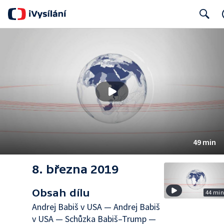
Search
49 min
8. března 2019
Obsah dílu
44 mi
Andrej Babiš v USA — Andrej Babiš
v USA — Schůzka Babiš–Trump —