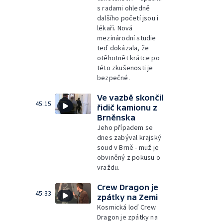
s radami ohledně
dalšího početí jsou i
lékaři. Nová
mezinárodní studie
teď dokázala, že
otěhotnět krátce po
této zkušenosti je
bezpečné.
Ve vazbě skončil
45:15
řidič kamionu z
Brněnska
Jeho případem se
dnes zabýval krajský
soud v Brně - muž je
obviněný z pokusu o
vraždu.
Crew Dragon je
45:33
zpátky na Zemi
Kosmická loď Crew
Dragon je zpátky na