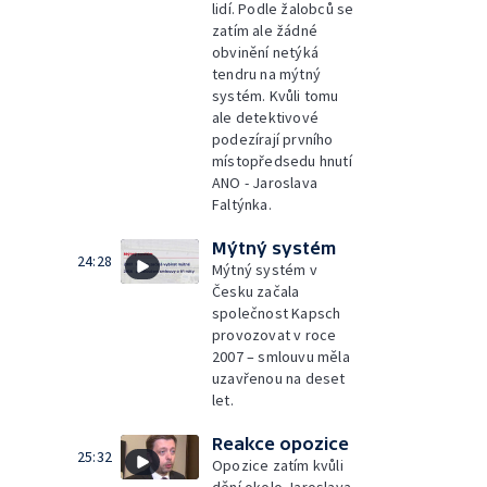
lidí. Podle žalobců se
zatím ale žádné
obvinění netýká
tendru na mýtný
systém. Kvůli tomu
ale detektivové
podezírají prvního
místopředsedu hnutí
ANO - Jaroslava
Faltýnka.
Mýtný systém
24:28
Mýtný systém v
Česku začala
společnost Kapsch
provozovat v roce
2007 – smlouvu měla
uzavřenou na deset
let.
Reakce opozice
25:32
Opozice zatím kvůli