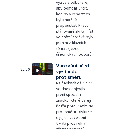
vyzvala odboráře,
aby pomohli určit,
kde by v resortech
bylo možné
propouštět. Právě
plánované škrty míst
ve státní správě byly
jedním z hlavních
témat sjezdu
úřednických odborů.
Varování před
35:50
vjetím do
protisměru
Na českých dálnicích
se dnes objevily
první speciální
značky, které varují
řidiče před vjetím do
protisměru. Diskuze
o jejich zavedení
trvala přes rok a