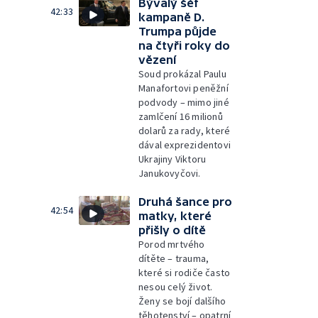
Bývalý šéf
42:33
kampaně D.
Trumpa půjde
na čtyři roky do
vězení
Soud prokázal Paulu
Manafortovi peněžní
podvody – mimo jiné
zamlčení 16 milionů
dolarů za rady, které
dával exprezidentovi
Ukrajiny Viktoru
Janukovyčovi.
Druhá šance pro
42:54
matky, které
přišly o dítě
Porod mrtvého
dítěte – trauma,
které si rodiče často
nesou celý život.
Ženy se bojí dalšího
těhotenství – opatrní