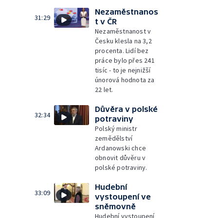
Nezaměstnanos
31:29
t v ČR
Nezaměstnanost v
Česku klesla na 3,2
procenta. Lidí bez
práce bylo přes 241
tisíc - to je nejnižší
únorová hodnota za
22 let.
Důvěra v polské
32:34
potraviny
Polský ministr
zemědělství
Ardanowski chce
obnovit důvěru v
polské potraviny.
Hudební
33:09
vystoupení ve
sněmovně
Hudební vystoupení