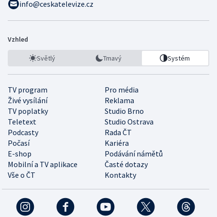
info@ceskatelevize.cz
Vzhled
Světlý
Tmavý
Systém
TV program
Pro média
Živé vysílání
Reklama
TV poplatky
Studio Brno
Teletext
Studio Ostrava
Podcasty
Rada ČT
Počasí
Kariéra
E-shop
Podávání námětů
Mobilní a TV aplikace
Časté dotazy
Vše o ČT
Kontakty