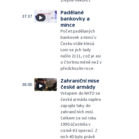
zřejmě nekončí.
Padělané
37:37
bankovky a
mince
Počet padělaných
bankovek a mincí v
Česku stále klesá.
Loni se jich tady
našlo 2111, což je asi
o čtvrtinu méně než v
předchozím roce.
Zahraniční mise
38:00
české armády
Vstupem do NATO se
česká armáda naplno
zapojila taky do
zahraničních misí.
Celkem se od roku
1990 účastnila v
cizině 63 operací. Z
nich 40 bylo právě