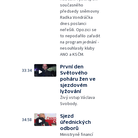
současného
předsedy sněmovny
Radka Vondráčka
dnes poslanci
neřešili. Opozici se
to nepodařilo zařadit
na program jednání -
nesouhlasily kluby
ANO a KSČM.
První den
33:34
Světového
poháru žen ve
sjezdovém
lyžování
Živý vstup Václava
Svobody.
Sjezd
34:58
úřednických
odborů
Ministryně financí