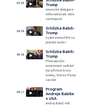
Schůzka Babiš–
03:58
Trump
Americká delegace
měla nebývale silné
zastoupení.
Schůzka Babiš–
04:36
Trump
V jaké atmosféře se
jednání neslo?
Schůzka Babiš–
08:38
Trump
Překvapivým
momentem setkání
byl příchod dcery
Ivanky, kterou Trump
zavolal.
Program
09:17
Andreje Babiše
v USA
Andrej Babiš měl