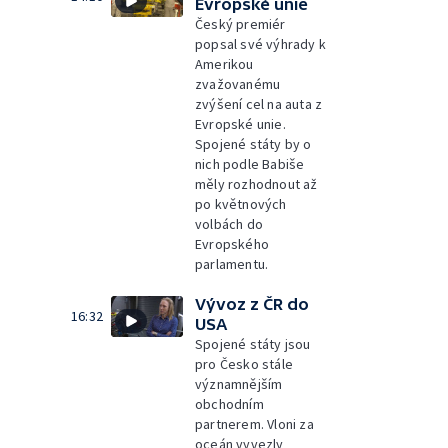
Evropské unie
Český premiér
popsal své výhrady k
Amerikou
zvažovanému
zvýšení cel na auta z
Evropské unie.
Spojené státy by o
nich podle Babiše
měly rozhodnout až
po květnových
volbách do
Evropského
parlamentu.
Vývoz z ČR do
16:32
USA
Spojené státy jsou
pro Česko stále
významnějším
obchodním
partnerem. Vloni za
oceán vyvezly