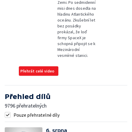
Zemi. Po sedmidenní
misi dnes dosedla na
hladinu Atlantického
oceánu. Zkušební let
bez posádky
prokázal, že loď
firmy SpaceX je
schopná připojit se k
Mezinárodní
vesmírné stanici.
Přehrát celé video
Přehled dílů
9796 přehratelných
Pouze přehratelné díly
6. srpna