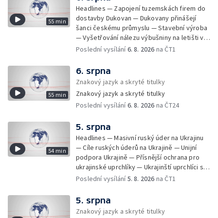
Headlines — Zapojení tuzemskách firem do
dostavby Dukovan — Dukovany přinášejí
55 min
šanci českému průmyslu — Stavební výroba
— Vyšetřování nálezu výbušniny na letišti v
Lipsku — Bourání torza vyhořelé budovy ve
Poslední vysílání
6. 8. 2026
na ČT1
Zlíně — Kritické sucho v Evropě —
Omezování spotřeby vody v Jihlavě — Čistý
6. srpna
zisk bank — Jednání o ukončení bojů na
Znakový jazyk a skryté titulky
Blízkém východě — Opakované údery na
Znakový jazyk a skryté titulky
55 min
jižní Libanon — Přibylo zásahů horské služby
Poslední vysílání
6. 8. 2026
na ČT24
— Bezpečnostní opatření kvůli Evropské lize
— Český film Volklore získal studentského
Oscara — Doživotní trest pro Afghánce —
5. srpna
Slevy na jízdném — Aktualizace plánu
Headlines — Masivní ruský úder na Ukrajinu
adaptace na klimatické změny — Letošní
— Cíle ruských úderů na Ukrajině — Unijní
54 min
teplotní rekordy — Škody po nočních
podpora Ukrajině — Přísnější ochrana pro
bouřkách na východě Čech — Výhled počasí
ukrajinské uprchlíky — Ukrajinští uprchlíci s
na další dny — Sucho dělá problémy
dočasnou ochranou v Česku — Uprchlíci s
Poslední vysílání
5. 8. 2026
na ČT1
zemědělcům i drobným pěstitelům — Výhled
dočasnou ochranou v ČR — Pátrání na jezeře
počasí na další dny — Automatická hlášení o
Most — Hašení skládky — Srážka nákladního
5. srpna
nehodě z chytrých zařízení — Zbytečné
letadla s dronem v Německu — Vyšetřování
Znakový jazyk a skryté titulky
výjezdy záchranářů — Obtěžující telefonáty
nehody Filipa Turka — Tržby v maloobchodu