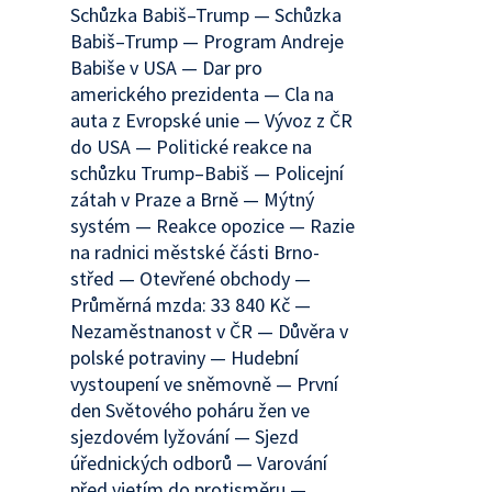
Schůzka Babiš–Trump — Schůzka
Babiš–Trump — Program Andreje
Babiše v USA — Dar pro
amerického prezidenta — Cla na
auta z Evropské unie — Vývoz z ČR
do USA — Politické reakce na
schůzku Trump–Babiš — Policejní
zátah v Praze a Brně — Mýtný
systém — Reakce opozice — Razie
na radnici městské části Brno-
střed — Otevřené obchody —
Průměrná mzda: 33 840 Kč —
Nezaměstnanost v ČR — Důvěra v
polské potraviny — Hudební
vystoupení ve sněmovně — První
den Světového poháru žen ve
sjezdovém lyžování — Sjezd
úřednických odborů — Varování
před vjetím do protisměru —