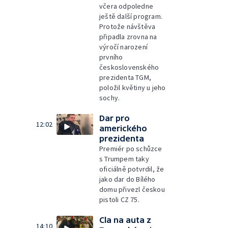
včera odpoledne
ještě další program.
Protože návštěva
připadla zrovna na
výročí narození
prvního
československého
prezidenta TGM,
položil květiny u jeho
sochy.
Dar pro
12:02
amerického
prezidenta
Premiér po schůzce
s Trumpem taky
oficiálně potvrdil, že
jako dar do Bílého
domu přivezl českou
pistoli CZ 75.
Cla na auta z
14:10