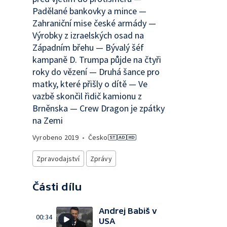
Padělané bankovky a mince —
Zahraniční mise české armády —
Výrobky z izraelských osad na
Západním břehu — Bývalý šéf
kampaně D. Trumpa půjde na čtyři
roky do vězení — Druhá šance pro
matky, které přišly o dítě — Ve
vazbě skončil řidič kamionu z
Brněnska — Crew Dragon je zpátky
na Zemi
Vyrobeno
2019
•
Česko
Zpravodajství
Zprávy
Části dílu
Andrej Babiš v
00:34
USA