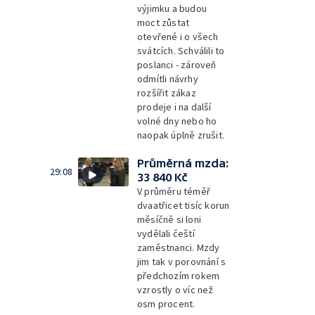
výjimku a budou
moct zůstat
otevřené i o všech
svátcích. Schválili to
poslanci - zároveň
odmítli návrhy
rozšířit zákaz
prodeje i na další
volné dny nebo ho
naopak úplně zrušit.
Průměrná mzda:
29:08
33 840 Kč
V průměru téměř
dvaatřicet tisíc korun
měsíčně si loni
vydělali čeští
zaměstnanci. Mzdy
jim tak v porovnání s
předchozím rokem
vzrostly o víc než
osm procent.