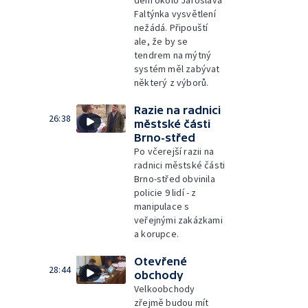
dění okolo Jaroslava
Faltýnka vysvětlení
nežádá. Připouští
ale, že by se
tendrem na mýtný
systém měl zabývat
některý z výborů.
Razie na radnici
26:38
městské části
Brno-střed
Po včerejší razii na
radnici městské části
Brno-střed obvinila
policie 9 lidí - z
manipulace s
veřejnými zakázkami
a korupce.
Otevřené
28:44
obchody
Velkoobchody
zřejmě budou mít