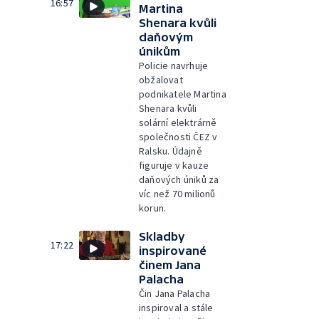
16:57
Martina
Shenara kvůli
daňovým
únikům
Policie navrhuje
obžalovat
podnikatele Martina
Shenara kvůli
solární elektrárně
společnosti ČEZ v
Ralsku. Údajně
figuruje v kauze
daňových úniků za
víc než 70 milionů
korun.
Skladby
17:22
inspirované
činem Jana
Palacha
Čin Jana Palacha
inspiroval a stále