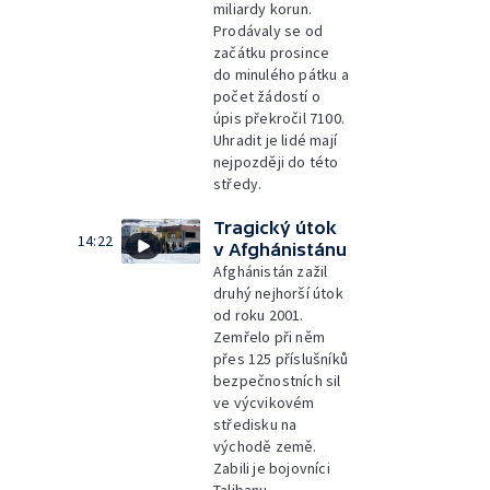
miliardy korun.
Prodávaly se od
začátku prosince
do minulého pátku a
počet žádostí o
úpis překročil 7100.
Uhradit je lidé mají
nejpozději do této
středy.
Tragický útok
14:22
v Afghánistánu
Afghánistán zažil
druhý nejhorší útok
od roku 2001.
Zemřelo při něm
přes 125 příslušníků
bezpečnostních sil
ve výcvikovém
středisku na
východě země.
Zabili je bojovníci