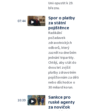
Unii opustit k 29.
březnu.
Spor o platby
07:44
za státní
pojištěnce
Radikální
požadavek
zdravotnických
odborů, který
zazněl na dnešním
jednání tripartity.
Chtějí, aby stát do
dvou let zvýšil
platby zdravotním
pojišťovnám za děti
nebo důchodce o
30 miliard korun.
Sankce pro
10:39
ruské agenty
za novičok