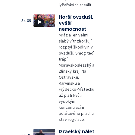
lyžařských areálů.
Horší ovzduší,
34:09
vyšší
nemocnost
Mráz a jen velmi
slabý vítr zhoršují
rozptyl škodlivin v
ovzduší. Smog teď
trápí
Moravskoslezský a
Zlínský kraj. Na
Ostravsku,
Karvinsku a
Frýdecko-Místecku
už platí kvůli
vysokým
koncentracím
polétavého prachu
stav regulace.
Izraelský nálet