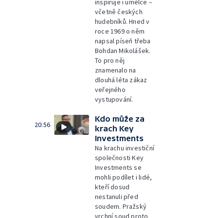
inspiruje i umělce –
včetně českých
hudebníků. Hned v
roce 1969 o něm
napsal píseň třeba
Bohdan Mikolášek.
To pro něj
znamenalo na
dlouhá léta zákaz
veřejného
vystupování.
Kdo může za
20:56
krach Key
Investments
Na krachu investiční
společnosti Key
Investments se
mohli podílet i lidé,
kteří dosud
nestanuli před
soudem. Pražský
vrchní soud proto