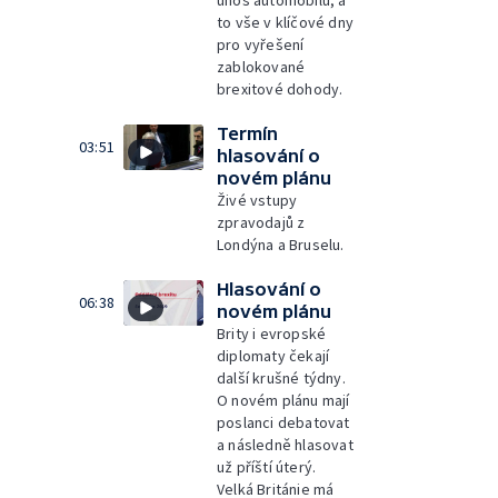
únos automobilu, a
to vše v klíčové dny
pro vyřešení
zablokované
brexitové dohody.
Termín
03:51
hlasování o
novém plánu
Živé vstupy
zpravodajů z
Londýna a Bruselu.
Hlasování o
06:38
novém plánu
Brity i evropské
diplomaty čekají
další krušné týdny.
O novém plánu mají
poslanci debatovat
a následně hlasovat
už příští úterý.
Velká Británie má