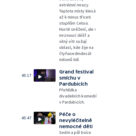
extrémní mrazy.
Teplota místy klesá
až k minus třiceti
stupňům Celsia.
Husté sněžení, ale i
mrznoucí déšť a
silný vítr sužují
oblast, kde žije na
čtyřiasedmdesát
milionů lidí.
Grand festival
45:17
smíchu v
Pardubicích
Přehlídka
divadelních komedií
v Pardubicích.
Péče o
45:47
nevyléčitelně
nemocné děti
Sedm a půl tisíce