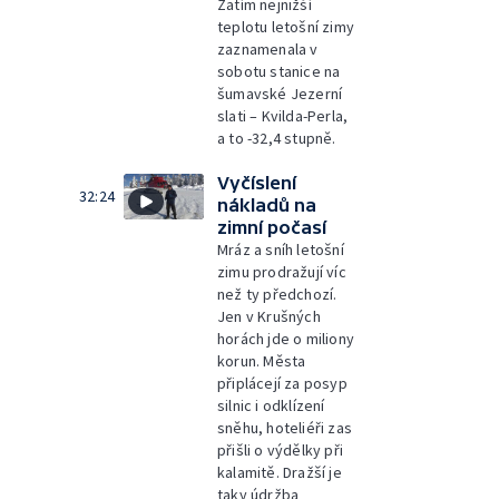
Zatím nejnižší
teplotu letošní zimy
zaznamenala v
sobotu stanice na
šumavské Jezerní
slati – Kvilda-Perla,
a to -32,4 stupně.
Vyčíslení
32:24
nákladů na
zimní počasí
Mráz a sníh letošní
zimu prodražují víc
než ty předchozí.
Jen v Krušných
horách jde o miliony
korun. Města
připlácejí za posyp
silnic i odklízení
sněhu, hoteliéři zas
přišli o výdělky při
kalamitě. Dražší je
taky údržba