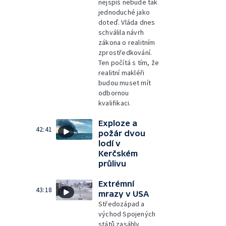
nejspíš nebude tak
jednoduché jako
doteď. Vláda dnes
schválila návrh
zákona o realitním
zprostředkování.
Ten počítá s tím, že
realitní makléři
budou muset mít
odbornou
kvalifikaci.
Exploze a
42:41
požár dvou
lodí v
Kerčském
průlivu
Extrémní
43:18
mrazy v USA
Středozápad a
východ Spojených
států zasáhly