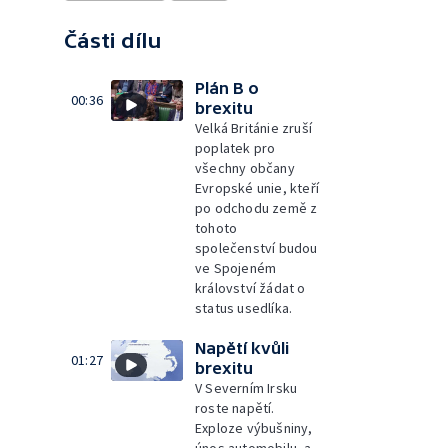
Části dílu
Plán B o
00:36
brexitu
Velká Británie zruší
poplatek pro
všechny občany
Evropské unie, kteří
po odchodu země z
tohoto
společenství budou
ve Spojeném
království žádat o
status usedlíka.
Napětí kvůli
01:27
brexitu
V Severním Irsku
roste napětí.
Exploze výbušniny,