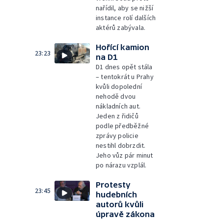
nařídil, aby se nižší
instance rolí dalších
aktérů zabývala.
Hořící kamion
23:23
na D1
D1 dnes opět stála
– tentokrát u Prahy
kvůli dopolední
nehodě dvou
nákladních aut.
Jeden z řidičů
podle předběžné
zprávy policie
nestihl dobrzdit.
Jeho vůz pár minut
po nárazu vzplál.
Protesty
23:45
hudebních
autorů kvůli
úpravě zákona