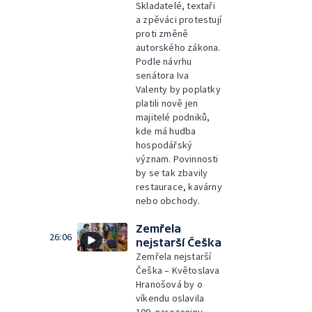
Skladatelé, textaři
a zpěváci protestují
proti změně
autorského zákona.
Podle návrhu
senátora Iva
Valenty by poplatky
platili nově jen
majitelé podniků,
kde má hudba
hospodářský
význam. Povinnosti
by se tak zbavily
restaurace, kavárny
nebo obchody.
Zemřela
26:06
nejstarší Češka
Zemřela nejstarší
Češka – Květoslava
Hranošová by o
víkendu oslavila