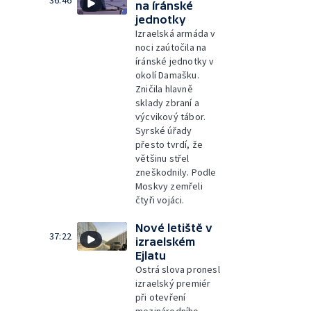
36:46
na íránské
jednotky
Izraelská armáda v
noci zaútočila na
íránské jednotky v
okolí Damašku.
Zničila hlavně
sklady zbraní a
výcvikový tábor.
Syrské úřady
přesto tvrdí, že
většinu střel
zneškodnily. Podle
Moskvy zemřeli
čtyři vojáci.
Nové letiště v
37:22
izraelském
Ejlatu
Ostrá slova pronesl
izraelský premiér
při otevření