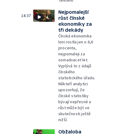
Talibanu.
Nejpomalejší
14:37
růst čínské
ekonomiky za
tři dekády
Čínská ekonomika
loni rostla jen o 6,6
procenta,
nejpomaleji za
osmadvacet let.
Vyplývá to z údajů
čínského
statistického úřadu.
Někteří analytici
upozorňují, že
čínské statistiky
bývají nepřesné a
růst může být ve
skutečnosti ještě
nižší.
Obžaloba