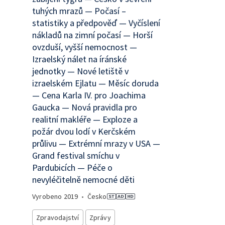
tuhých mrazů — Počasí –
statistiky a předpověď — Vyčíslení
nákladů na zimní počasí — Horší
ovzduší, vyšší nemocnost —
Izraelský nálet na íránské
jednotky — Nové letiště v
izraelském Ejlatu — Měsíc doruda
— Cena Karla IV. pro Joachima
Gaucka — Nová pravidla pro
realitní makléře — Exploze a
požár dvou lodí v Kerčském
průlivu — Extrémní mrazy v USA —
Grand festival smíchu v
Pardubicích — Péče o
nevyléčitelně nemocné děti
Vyrobeno
2019
•
Česko
Zpravodajství
Zprávy