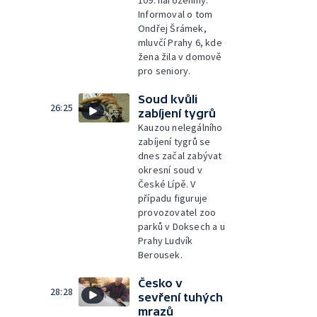
109. narozeniny.
Informoval o tom
Ondřej Šrámek,
mluvčí Prahy 6, kde
žena žila v domově
pro seniory.
Soud kvůli
26:25
zabíjení tygrů
Kauzou nelegálního
zabíjení tygrů se
dnes začal zabývat
okresní soud v
České Lípě. V
případu figuruje
provozovatel zoo
parků v Doksech a u
Prahy Ludvík
Berousek.
Česko v
28:28
sevření tuhých
mrazů