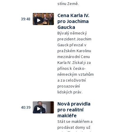
stínu Země.
Cena Karla IV.
39:48
pro Joachima
Gaucka
Bývalý německý
prezident Joachim
Gauck převzal v
pražském Karolinu
mezinárodní Cenu
Karla IV. Získal ji za
přínos k česko-
německým vztahům
a za celoživotní
prosazování
lidských práv.
Nová pravidla
40:39
pro realitní
makléře
Stát se makléřem a
prodávat domy už