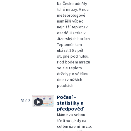
Na Česko udeřily
tuhé mrazy. V noci
meteorologové
naměřili vůbec
nejnižší teplotu v
osadě Jizerka v
Jizerských horách.
Teploměr tam
ukázal 26 a půl
stupně pod nulou.
Pod bodem mrazu
se ale teploty
držely po většinu
dne i v nižších
polohách.
Počasí –
31:12
statistiky a
předpověď
Máme za sebou
třetí noc, kdy na
celém území mrzlo.