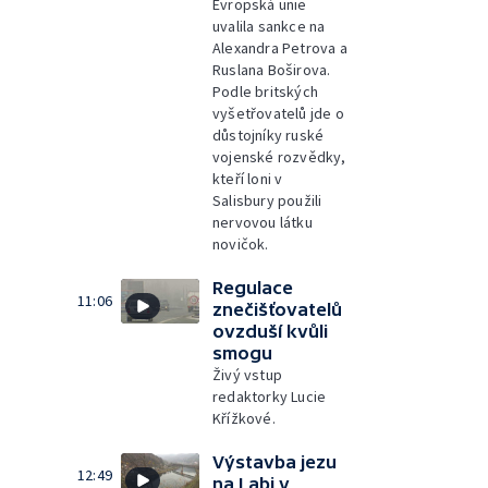
Evropská unie
uvalila sankce na
Alexandra Petrova a
Ruslana Boširova.
Podle britských
vyšetřovatelů jde o
důstojníky ruské
vojenské rozvědky,
kteří loni v
Salisbury použili
nervovou látku
novičok.
Regulace
11:06
znečišťovatelů
ovzduší kvůli
smogu
Živý vstup
redaktorky Lucie
Křížkové.
Výstavba jezu
12:49
na Labi v