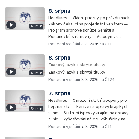
8. srpna
Headlines — Vládní priority po prázdninách —
Zákony čekající na projednání Senátem —
49 min
Program srpnové schůze Senátu a
Poslanecké sněmovny — Volodymyr
Zelenskyj jednal poprvé v Bělehradě —
Poslední vysílání
8. 8. 2026
na ČT1
Útoky na lodě v Černém moři — Tresty za
provoz nelegálních domovů pro seniory —
8. srpna
Populace Česka stárne — Čekací lhůty na
Znakový jazyk a skryté titulky
přijetí do domovů pro seniory — Tisza
Znakový jazyk a skryté titulky
49 min
vybrala kandidáta na prezidenta — Tréninky
Poslední vysílání
8. 8. 2026
na ČT24
soutěžních párů StarDance — Následky
tajfunu Dolphin — Pád dronu v Bulharsku —
Prahou prošel průvod hrdosti na podporu
7. srpna
sexuálních menšin — Snazší vrácení zboží —
Headlines — Omezení státní podpory pro
Pátrání na jezeře Most — Bezpečnost na
hejtmanství — Peníze na opravy krajských
54 min
paddleboardech — Češi hledají chladnější
silnic — Státní příspěvky krajům na opravy
destinace — Kolik zaplatí Češi za dovolenou
silnic — Vyšetřování nálezu výbušniny na
— Cestování se zvířaty — Turistický nápor na
letišti v Lipsku — Pasové kontroly spojů mezi
Poslední vysílání
7. 8. 2026
na ČT1
Šumavu — Demolice budovy ve Zlíně —
Španělskem a Itálii — Demolice vyhořelé
Uzavření tunelů Lochkov a Cholupice — Nový
budovy ve Zlíně — Pohřeb Milana Knížáka —