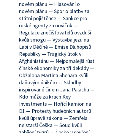
novém plánu — Hlasování o
novém plánu — Spor o platby za
státní pojištěnce — Sankce pro
ruské agenty za novičok —
Regulace znečišťovatelů ovzduší
kvůli smogu — Výstavba jezu na
Labi v Děčíně — Emise Dluhopisů
Republiky — Tragický útok v
Afghánistánu — Nejpomalejší růst
čínské ekonomiky za tři dekády —
Obžaloba Martina Shenara kvůli
daňovým únikům — Skladby
inspirované činem Jana Palacha —
Kdo může za krach Key
Investments — Hořící kamion na
D1 — Protesty hudebních autorů
kvůli úpravě zákona — Zemřela
nejstarší Češka — Soud kvůli
zabíjení tygrů — Česko v sevření