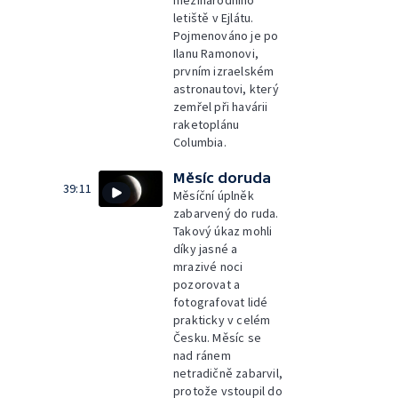
mezinárodního
letiště v Ejlátu.
Pojmenováno je po
Ilanu Ramonovi,
prvním izraelském
astronautovi, který
zemřel při havárii
raketoplánu
Columbia.
Měsíc doruda
39:11
Měsíční úplněk
zabarvený do ruda.
Takový úkaz mohli
díky jasné a
mrazivé noci
pozorovat a
fotografovat lidé
prakticky v celém
Česku. Měsíc se
nad ránem
netradičně zabarvil,
protože vstoupil do