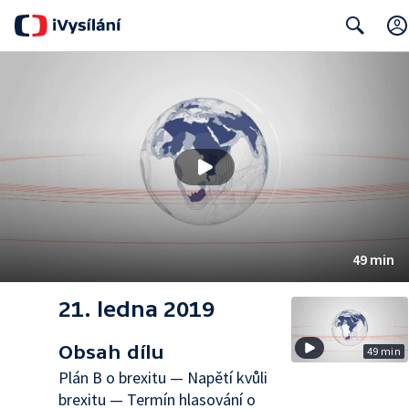
Search
49 min
21. ledna 2019
Obsah dílu
49 min
Plán B o brexitu — Napětí kvůli
brexitu — Termín hlasování o