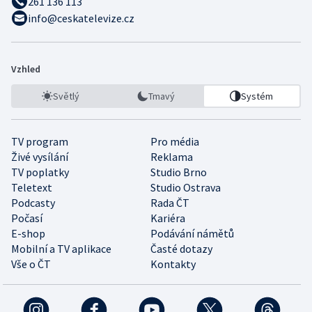
261 136 113
info@ceskatelevize.cz
Vzhled
Světlý
Tmavý
Systém
TV program
Pro média
Živé vysílání
Reklama
TV poplatky
Studio Brno
Teletext
Studio Ostrava
Podcasty
Rada ČT
Počasí
Kariéra
E-shop
Podávání námětů
Mobilní a TV aplikace
Časté dotazy
Vše o ČT
Kontakty