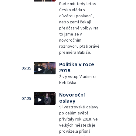
Bude mít tedy letos
Česko vládu s
důvěrou poslanců,
nebo zemi čekají
předčasné volby? Na
to jsme se v
novoročním
rozhovoru ptali právě
premiéra Babiše.
Politika v roce
06:35
2018
Živý vstup Vladimíra
Keblúška.
Novoroční
07:25
oslavy
Silvestrovské oslavy
po celém světě
přivítaly rok 2018. Ve
velkých městech je
provázela přísná