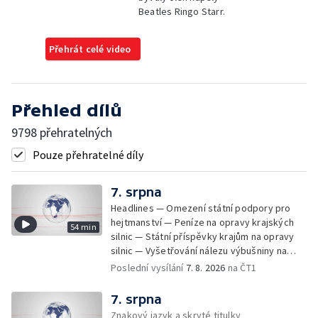
Beatles Ringo Starr.
Přehrát celé video
Přehled dílů
9798 přehratelných
Pouze přehratelné díly
7. srpna
Headlines — Omezení státní podpory pro
hejtmanství — Peníze na opravy krajských
54 min
silnic — Státní příspěvky krajům na opravy
silnic — Vyšetřování nálezu výbušniny na
letišti v Lipsku — Pasové kontroly spojů mezi
Poslední vysílání
7. 8. 2026
na ČT1
Španělskem a Itálii — Demolice vyhořelé
budovy ve Zlíně — Pohřeb Milana Knížáka —
7. srpna
Obvinění v kauze Správy železnic — Tržby
Znakový jazyk a skryté titulky