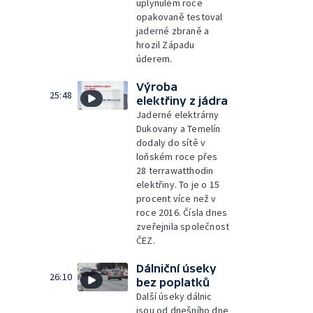
uplynulém roce
opakovaně testoval
jaderné zbraně a
hrozil Západu
úderem.
Výroba
25:48
elektřiny z jádra
Jaderné elektrárny
Dukovany a Temelín
dodaly do sítě v
loňském roce přes
28 terrawatthodin
elektřiny. To je o 15
procent více než v
roce 2016. Čísla dnes
zveřejnila společnost
ČEZ.
Dálniční úseky
26:10
bez poplatků
Další úseky dálnic
jsou od dnešního dne