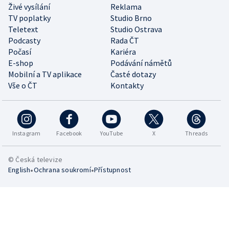
Živé vysílání
Reklama
TV poplatky
Studio Brno
Teletext
Studio Ostrava
Podcasty
Rada ČT
Počasí
Kariéra
E-shop
Podávání námětů
Mobilní a TV aplikace
Časté dotazy
Vše o ČT
Kontakty
Instagram
Facebook
YouTube
X
Threads
© Česká televize
•
•
English
Ochrana soukromí
Přístupnost