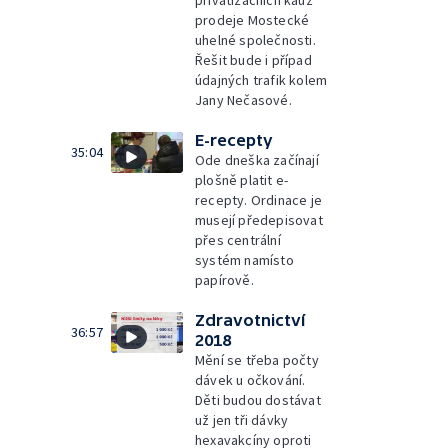
privatizačních kauz
prodeje Mostecké
uhelné společnosti.
Řešit bude i případ
údajných trafik kolem
Jany Nečasové.
E-recepty
35:04
Ode dneška začínají
plošně platit e-
recepty. Ordinace je
musejí předepisovat
přes centrální
systém namísto
papírově.
Zdravotnictví
36:57
2018
Mění se třeba počty
dávek u očkování.
Děti budou dostávat
už jen tři dávky
hexavakcíny oproti