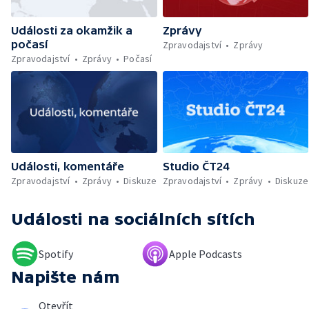
darovat peníze ušetřené za rekultivaci —
Wales nepodpoří Infantina do vedení FIFA —
Události za okamžik a
Zprávy
Rozkol turecké opozice — Dokončená
počasí
rekonstrukce křižovatky Mileta — Problémy
Zpravodajství
Zprávy
se zřizováním dětských skupin — První
Zpravodajství
Zprávy
Počasí
člověk, který přeplaval Baltské moře —
Práce v zemědělství během vysokých
teplot — Tvůrčí přestávka Ariany Grande —
Přemnožení krokodýlů na Borneu — Český
hlas ve vesmíru
Události, komentáře
Studio ČT24
Zpravodajství
Zprávy
Diskuze
Zpravodajství
Zprávy
Diskuze
Události
na sociálních sítích
Spotify
Apple Podcasts
Napište nám
Otevřít