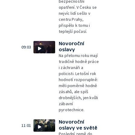
bezpečnostní
opatření. V Česku se
nejvíc lidí sešlo v
centru Prahy,
přispělo k tomu i
teplejší počasí.
Novoroční
09:03
oslavy
Na přelomu roku mají
tradičně hodně práce
i záchranáři a
policisti. Letošní rok
hodnotí rozporuplně:
měli poměrně hodně
zásahů, ale spíš
drobnějších, jen kvůli
zábavní
pyrotechnice.
Novoroční
11:01
oslavy ve světě
Poslední země do