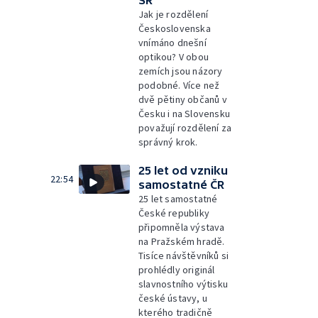
SR
Jak je rozdělení
Československa
vnímáno dnešní
optikou? V obou
zemích jsou názory
podobné. Více než
dvě pětiny občanů v
Česku i na Slovensku
považují rozdělení za
správný krok.
25 let od vzniku
22:54
samostatné ČR
25 let samostatné
České republiky
připomněla výstava
na Pražském hradě.
Tisíce návštěvníků si
prohlédly originál
slavnostního výtisku
české ústavy, u
kterého tradičně