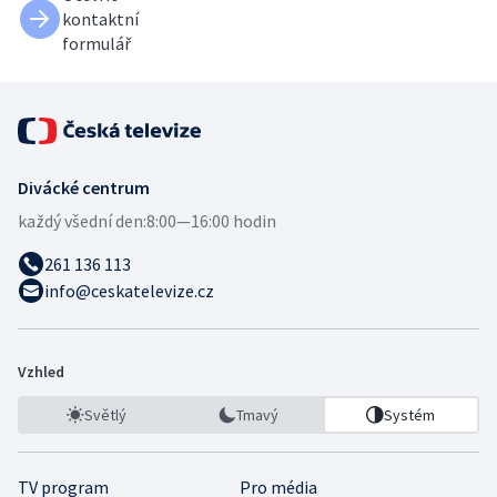
kontaktní
formulář
Divácké centrum
každý všední den:
8:00—16:00 hodin
261 136 113
info@ceskatelevize.cz
Vzhled
Světlý
Tmavý
Systém
TV program
Pro média