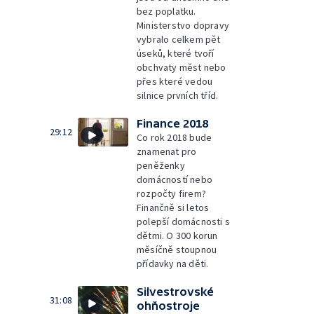
bez poplatku.
Ministerstvo dopravy
vybralo celkem pět
úseků, které tvoří
obchvaty měst nebo
přes které vedou
silnice prvních tříd.
Finance 2018
29:12
Co rok 2018 bude
znamenat pro
peněženky
domácností nebo
rozpočty firem?
Finančně si letos
polepší domácnosti s
dětmi. O 300 korun
měsíčně stoupnou
přídavky na děti.
Silvestrovské
31:08
ohňostroje