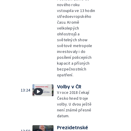
nového roku
vstoupila ve 13 hodin
středoevropského
času. Kromě
velkolepých
ohňostrojů a
světelných show
světové metropole
investovaly i do
posílení policejních
kapacit a přísných
bezpečnostních
opatření.
Volby v ČR
13:24
V roce 2018 čekají
Česko hned troje
volby. U dvou ještě
není známé přesné
datum.
Prezidetnské