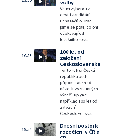
13:50
volby
Voliči vyberou z
devíti kandidátů.
Uchazečů o Hrad
jsme se ptali, co oni
očekávají od
letošního roku.
100 let od
16:53
založení
Československa
Tento rok si Česká
republika bude
připomínat hned
několik významných
výročí. Uplyne
například 100 let od
založení
Československa.
Dnešní postoj k
19:54
rozdělení v ČR a