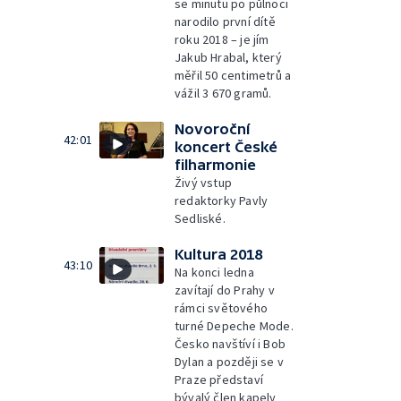
se minutu po půlnoci
narodilo první dítě
roku 2018 – je jím
Jakub Hrabal, který
měřil 50 centimetrů a
vážil 3 670 gramů.
Novoroční
42:01
koncert České
filharmonie
Živý vstup
redaktorky Pavly
Sedliské.
Kultura 2018
43:10
Na konci ledna
zavítají do Prahy v
rámci světového
turné Depeche Mode.
Česko navštíví i Bob
Dylan a později se v
Praze představí
bývalý člen kapely