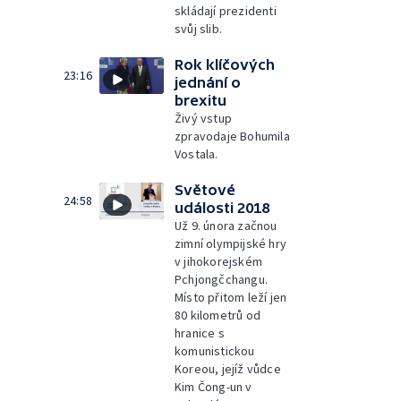
skládají prezidenti
svůj slib.
Rok klíčových
23:16
jednání o
brexitu
Živý vstup
zpravodaje Bohumila
Vostala.
Světové
24:58
události 2018
Už 9. února začnou
zimní olympijské hry
v jihokorejském
Pchjongčchangu.
Místo přitom leží jen
80 kilometrů od
hranice s
komunistickou
Koreou, jejíž vůdce
Kim Čong-un v