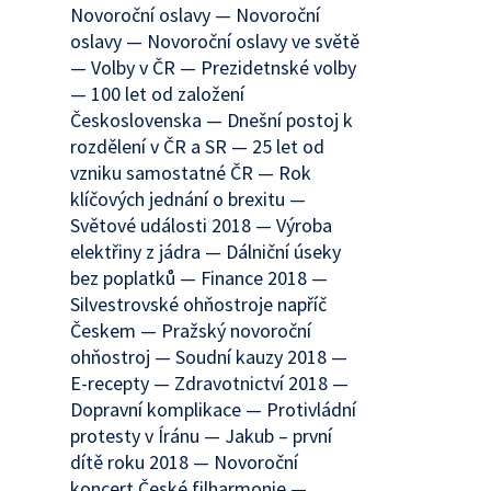
Novoroční oslavy — Novoroční
oslavy — Novoroční oslavy ve světě
— Volby v ČR — Prezidetnské volby
— 100 let od založení
Československa — Dnešní postoj k
rozdělení v ČR a SR — 25 let od
vzniku samostatné ČR — Rok
klíčových jednání o brexitu —
Světové události 2018 — Výroba
elektřiny z jádra — Dálniční úseky
bez poplatků — Finance 2018 —
Silvestrovské ohňostroje napříč
Českem — Pražský novoroční
ohňostroj — Soudní kauzy 2018 —
E-recepty — Zdravotnictví 2018 —
Dopravní komplikace — Protivládní
protesty v Íránu — Jakub – první
dítě roku 2018 — Novoroční
koncert České filharmonie —