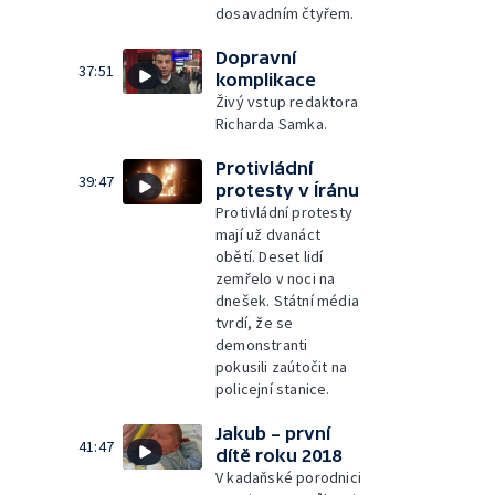
dosavadním čtyřem.
Dopravní
37:51
komplikace
Živý vstup redaktora
Richarda Samka.
Protivládní
39:47
protesty v Íránu
Protivládní protesty
mají už dvanáct
obětí. Deset lidí
zemřelo v noci na
dnešek. Státní média
tvrdí, že se
demonstranti
pokusili zaútočit na
policejní stanice.
Jakub – první
41:47
dítě roku 2018
V kadaňské porodnici