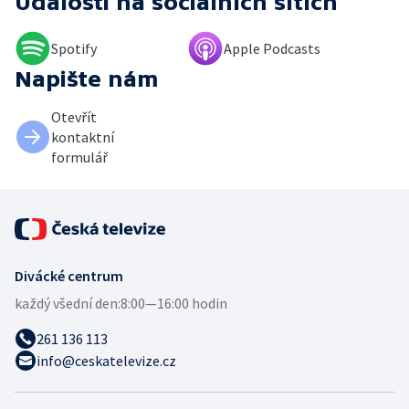
Události
na sociálních sítích
Spotify
Apple Podcasts
Napište nám
Otevřít
kontaktní
formulář
Divácké centrum
každý všední den:
8:00—16:00 hodin
261 136 113
info@ceskatelevize.cz