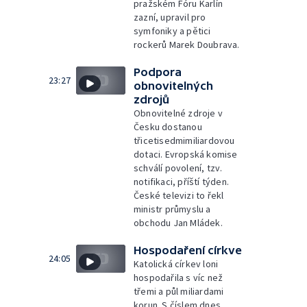
pražském Fóru Karlín
zazní, upravil pro
symfoniky a pětici
rockerů Marek Doubrava.
Podpora
23:27
obnovitelných
zdrojů
Obnovitelné zdroje v
Česku dostanou
třicetisedmimiliardovou
dotaci. Evropská komise
schválí povolení, tzv.
notifikaci, příští týden.
České televizi to řekl
ministr průmyslu a
obchodu Jan Mládek.
Hospodaření církve
24:05
Katolická církev loni
hospodařila s víc než
třemi a půl miliardami
korun. S číslem dnes