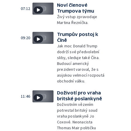
Noví členové
07:12
Trumpova týmu
Živý vstup zpravodaje
Martina Řezníčka.
Trumpův postoj k
09:20
Číně
Jak moc Donald Trump
dodrží své předvolební
sliby, sleduje také Čína.
Budoucí americký
prezident varoval, že s
asijskou velmocí rozpoutá
obchodní válku.
Doživotí pro vraha
11:46
britské poslankyně
Doživotním vězením
potrestal britský soud
vraha poslankyně Jo
Coxové. Neonacista
Thomas Mair političku