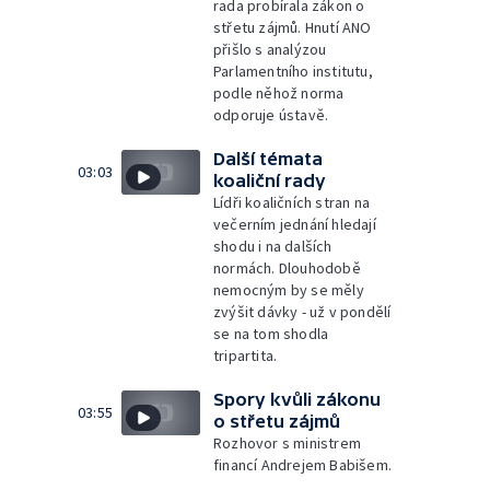
rada probírala zákon o
střetu zájmů. Hnutí ANO
přišlo s analýzou
Parlamentního institutu,
podle něhož norma
odporuje ústavě.
Další témata
03:03
koaliční rady
Lídři koaličních stran na
večerním jednání hledají
shodu i na dalších
normách. Dlouhodobě
nemocným by se měly
zvýšit dávky - už v pondělí
se na tom shodla
tripartita.
Spory kvůli zákonu
03:55
o střetu zájmů
Rozhovor s ministrem
financí Andrejem Babišem.