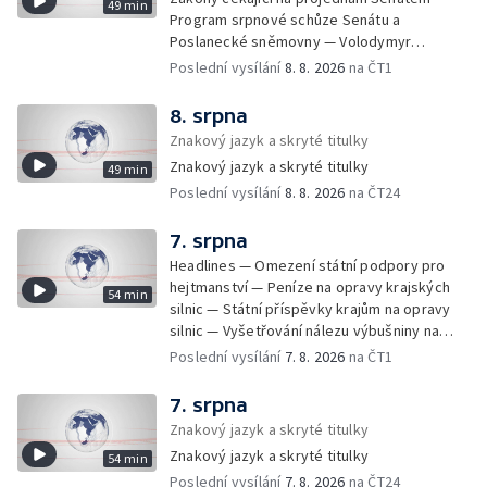
49 min
Program srpnové schůze Senátu a
Poslanecké sněmovny — Volodymyr
Zelenskyj jednal poprvé v Bělehradě —
Poslední vysílání
8. 8. 2026
na ČT1
Útoky na lodě v Černém moři — Tresty za
provoz nelegálních domovů pro seniory —
8. srpna
Populace Česka stárne — Čekací lhůty na
Znakový jazyk a skryté titulky
přijetí do domovů pro seniory — Tisza
Znakový jazyk a skryté titulky
49 min
vybrala kandidáta na prezidenta — Tréninky
Poslední vysílání
8. 8. 2026
na ČT24
soutěžních párů StarDance — Následky
tajfunu Dolphin — Pád dronu v Bulharsku —
Prahou prošel průvod hrdosti na podporu
7. srpna
sexuálních menšin — Snazší vrácení zboží —
Headlines — Omezení státní podpory pro
Pátrání na jezeře Most — Bezpečnost na
hejtmanství — Peníze na opravy krajských
54 min
paddleboardech — Češi hledají chladnější
silnic — Státní příspěvky krajům na opravy
destinace — Kolik zaplatí Češi za dovolenou
silnic — Vyšetřování nálezu výbušniny na
— Cestování se zvířaty — Turistický nápor na
letišti v Lipsku — Pasové kontroly spojů mezi
Poslední vysílání
7. 8. 2026
na ČT1
Šumavu — Demolice budovy ve Zlíně —
Španělskem a Itálii — Demolice vyhořelé
Uzavření tunelů Lochkov a Cholupice — Nový
budovy ve Zlíně — Pohřeb Milana Knížáka —
7. srpna
ministr spravedlnosti USA — Španělsko
Obvinění v kauze Správy železnic — Tržby
Znakový jazyk a skryté titulky
zpřísnilo kontroly na hranicích — Česko
ve službách vzrostly — Další útoku
zaostává v obnovitelných zdrojích —
Znakový jazyk a skryté titulky
54 min
ukrajinských dronů na sklady v Rusku —
Pozorování hvězd na Jizerce — Přeshraniční
Poslední vysílání
7. 8. 2026
na ČT24
Exhumace těl obětí volyňských masakrů —