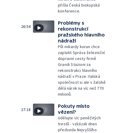
přišla Česká biskupská
konference.
Problémy s
26:54
rekonstrukcí
pražského hlavního
nádraží
Půl miliardy korun chce
zaplatit Správa železniční
dopravní cesty firmě
Grandi Stazioni za
rekonstrukci hlavního
nádraží v Praze. Italská
společnost si ale v žalobě
dělá nárok na víc než 770
milionů.
Pokuty místo
27:18
vězení?
Udělujte víc peněžitých
trestů - vzkázali dnes
předseda Nejvyššího