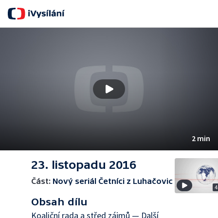
Se
2 min
23. listopadu 2016
Část:
Nový seriál Četníci z Luhačovic
4
Obsah dílu
Koaliční rada a střed zájmů — Další