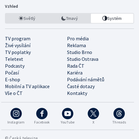
Vzhled
Světlý
Tmavý
Systém
TV program
Pro média
Živé vysílání
Reklama
TV poplatky
Studio Brno
Teletext
Studio Ostrava
Podcasty
Rada ČT
Počasí
Kariéra
E-shop
Podávání námětů
Mobilní a TV aplikace
Časté dotazy
Vše o ČT
Kontakty
Instagram
Facebook
YouTube
X
Threads
© Česká televize