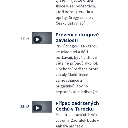
zjištěním je, že o dva
tisíce klesl počet těch,
kteří berou pervitin a
opiáty. Drogy se ale v
Česku dál vyrábí.
Prevence drogové
33:07
závislosti
První drogou, se kterou
se mladiství a děti
potkávají, bývá v drtivé
většině případů alkohol.
Obchodní řetězce proto
začaly školit tisíce
zaměstnanců a
brigádníků, aby ho
neprodávali mladistvým.
Případ zadržených
35:45
Čechů v Turecku
Ministr zahraničních věcí
Lubomír Zaorálek bude v
Ankaře jednat o