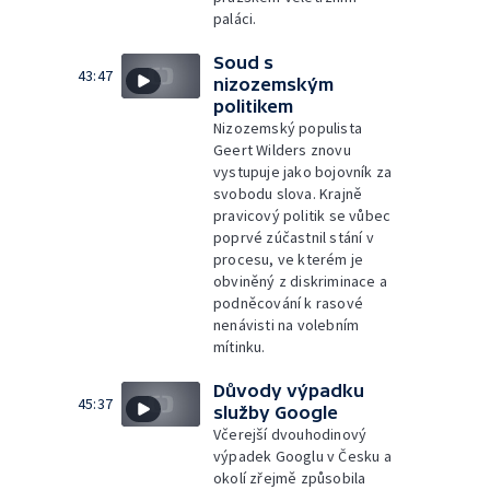
paláci.
Soud s
43:47
nizozemským
politikem
Nizozemský populista
Geert Wilders znovu
vystupuje jako bojovník za
svobodu slova. Krajně
pravicový politik se vůbec
poprvé zúčastnil stání v
procesu, ve kterém je
obviněný z diskriminace a
podněcování k rasové
nenávisti na volebním
mítinku.
Důvody výpadku
45:37
služby Google
Včerejší dvouhodinový
výpadek Googlu v Česku a
okolí zřejmě způsobila