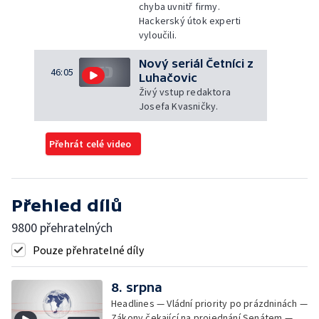
chyba uvnitř firmy.
Hackerský útok experti
vyloučili.
Nový seriál Četníci z
46:05
Luhačovic
Živý vstup redaktora
Josefa Kvasničky.
Přehrát celé video
Přehled dílů
9800 přehratelných
Pouze přehratelné díly
8. srpna
Headlines — Vládní priority po prázdninách —
Zákony čekající na projednání Senátem —