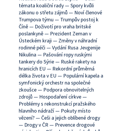
témata koaliční rady — Spory kvůli
zákonu o střetu zájmů — Noví členové
Trumpova týmu — Trumpův postoj k
Číně — Doživotí pro vraha britské
poslankyně — Prezident Zeman v
Ústeckém kraji — Změny v náhradní
rodinné péči — Vydání Rusa Jevgenije
Nikulina — Pašování ropy ruskými
tankery do Sýrie — Ruské rakety na
hranicích EU — Rekordní průměrná
délka života v EU — Populární kapela a
symfonický orchestr na společné
zkoušce — Podpora obnovitelných
zdrojů — Hospodaření církve —
Problémy s rekonstrukcí pražského
hlavního nádraží — Pokuty místo
vězení? — Češi a jejich oblíbené drogy
— Drogy v ČR — Prevence drogové