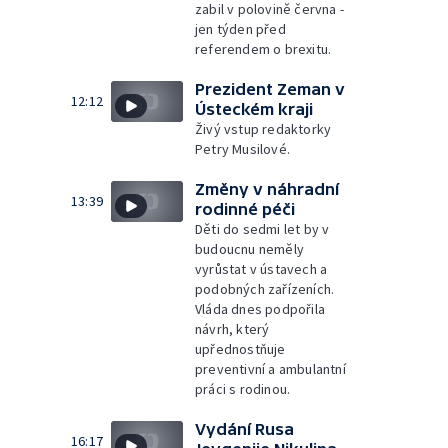
zabil v polovině června -
jen týden před
referendem o brexitu.
Prezident Zeman v
12:12
Ústeckém kraji
Živý vstup redaktorky
Petry Musilové.
Změny v náhradní
13:39
rodinné péči
Děti do sedmi let by v
budoucnu neměly
vyrůstat v ústavech a
podobných zařízeních.
Vláda dnes podpořila
návrh, který
upřednostňuje
preventivní a ambulantní
práci s rodinou.
Vydání Rusa
16:17