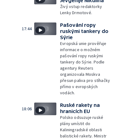
Jevgenije Nikulina
Živý vstup redaktorky
Lenky Drmotové.
Pašování ropy
17:44
ruskými tankery do
Sýrie
Evropská unie prověřuje
informace o možném
pašování ropy ruskými
tankery do Sýrie. Podle
agentury Reuters
organizovala Moskva
přesun paliva pro stíhačky
přímo v evropských
vodách.
Ruské rakety na
18:06
hranicích EU
Polsko odsuzuje ruské
plány umístit do
Kaliningradské oblasti
balistické rakety. Ministr