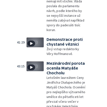
nemají mít všichni. Vláda
poslala do parlamentu
návrh, podle kterého by
se nejvyšší instance už
neměla zabývat například
spory do padesáti tisíc
korun.
Demonstrace proti
41:29
chystané věznici
Živý vstup redaktorky
Věry Hoffmanové.
Mezinárodní porota
43:15
ocenila Matyáše
Chocholu
Letošním laureátem Ceny
Jindřicha Chalupeckého je
Matyáš Chochola. Ocenění
pro nejlepšího výtvarného
umělce do pětatřiceti let
převzal včera večer v
pražském Veletržním