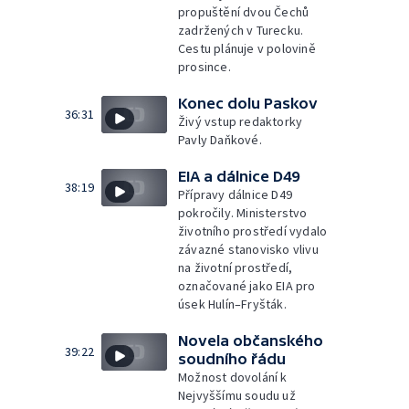
propuštění dvou Čechů
zadržených v Turecku.
Cestu plánuje v polovině
prosince.
Konec dolu Paskov
36:31
Živý vstup redaktorky
Pavly Daňkové.
EIA a dálnice D49
38:19
Přípravy dálnice D49
pokročily. Ministerstvo
životního prostředí vydalo
závazné stanovisko vlivu
na životní prostředí,
označované jako EIA pro
úsek Hulín–Fryšták.
Novela občanského
39:22
soudního řádu
Možnost dovolání k
Nejvyššímu soudu už