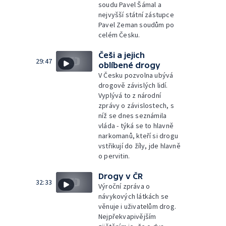
soudu Pavel Šámal a
nejvyšší státní zástupce
Pavel Zeman soudům po
celém Česku.
Češi a jejich
29:47
oblíbené drogy
V Česku pozvolna ubývá
drogově závislých lidí.
Vyplývá to z národní
zprávy o závislostech, s
níž se dnes seznámila
vláda - týká se to hlavně
narkomanů, kteří si drogu
vstřikují do žíly, jde hlavně
o pervitin.
Drogy v ČR
32:33
Výroční zpráva o
návykových látkách se
věnuje i uživatelům drog.
Nejpřekvapivějším