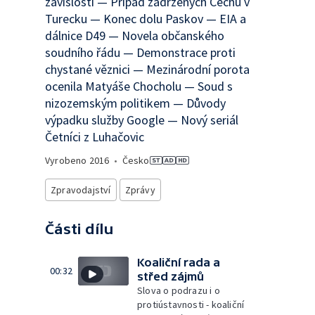
závislosti — Případ zadržených Čechů v
Turecku — Konec dolu Paskov — EIA a
dálnice D49 — Novela občanského
soudního řádu — Demonstrace proti
chystané věznici — Mezinárodní porota
ocenila Matyáše Chocholu — Soud s
nizozemským politikem — Důvody
výpadku služby Google — Nový seriál
Četníci z Luhačovic
Vyrobeno
2016
•
Česko
Zpravodajství
Zprávy
Části dílu
Koaliční rada a
00:32
střed zájmů
Slova o podrazu i o
protiústavnosti - koaliční